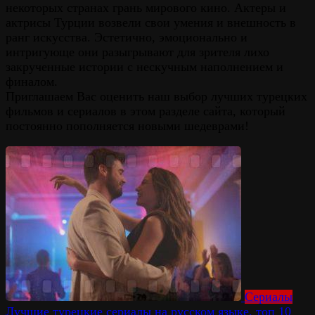
некоторых странах грань мирового кино. Актеры и
актрисы Турции возвели свои умения и внешность в
ранг искусства. Эстетично, эмоционально и
интригующе они разыгрывают для зрителя лихо
закрученные истории с нескучным наполнением и
финалом.
Приглашаем Вас оценить наш выбор лучших турецких
фильмов и сериалов в этом разделе сайта, который
постоянно пополняется новыми шедеврами!
Сериалы
Лучшие турецкие сериалы на русском языке, топ 10