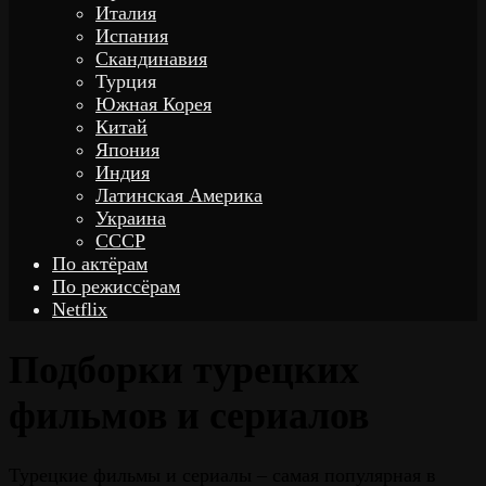
Италия
Испания
Скандинавия
Турция
Южная Корея
Китай
Япония
Индия
Латинская Америка
Украина
СССР
По актёрам
По режиссёрам
Netflix
Подборки турецких
фильмов и сериалов
Турецкие фильмы и сериалы – самая популярная в