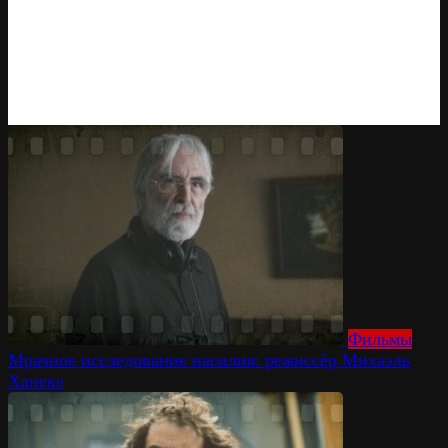
Фильмы
Мрачное исследование насилия: режиссёр Михаэль
Ханеке