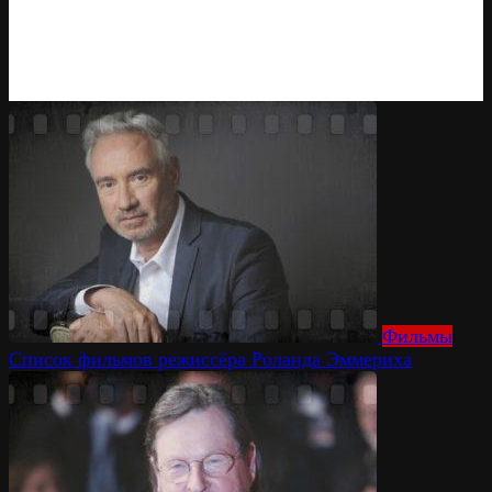
Фильмы
Список фильмов режиссёра Роланда Эммериха