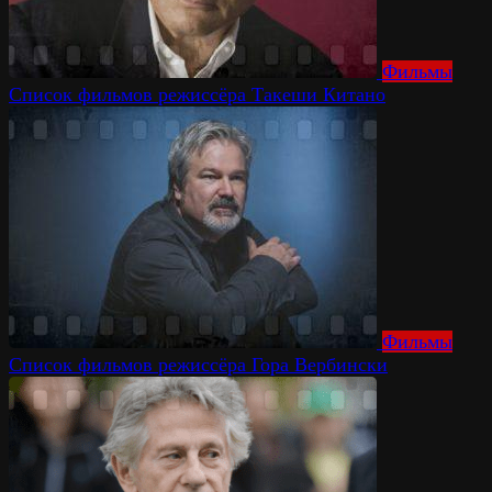
Фильмы
Список фильмов режиссёра Такеши Китано
Фильмы
Список фильмов режиссёра Гора Вербински