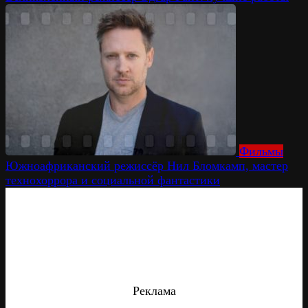
Фильмы
Южноафриканский режиссёр Нил Бломкамп, мастер
технохоррора и социальной фантастики
Реклама