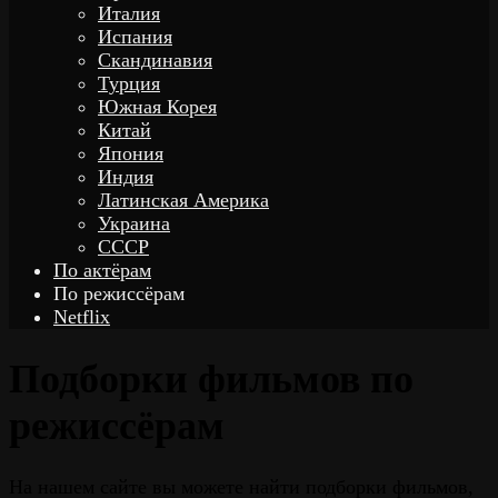
Италия
Испания
Скандинавия
Турция
Южная Корея
Китай
Япония
Индия
Латинская Америка
Украина
СССР
По актёрам
По режиссёрам
Netflix
Подборки фильмов по
режиссёрам
На нашем сайте вы можете найти подборки фильмов,