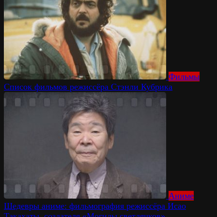
Фильмы
Список фильмов режиссёра Стэнли Кубрика
Аниме
Шедевры аниме: фильмография режиссёра Исао
Такахаты, создателя «Могилы светлячков»