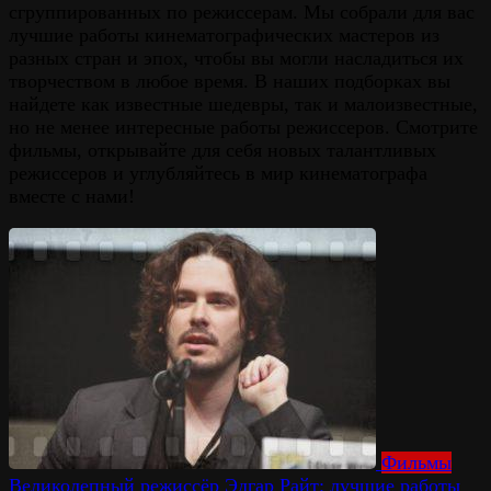
сгруппированных по режиссерам. Мы собрали для вас
лучшие работы кинематографических мастеров из
разных стран и эпох, чтобы вы могли насладиться их
творчеством в любое время. В наших подборках вы
найдете как известные шедевры, так и малоизвестные,
но не менее интересные работы режиссеров. Смотрите
фильмы, открывайте для себя новых талантливых
режиссеров и углубляйтесь в мир кинематографа
вместе с нами!
Фильмы
Великолепный режиссёр Эдгар Райт: лучшие работы