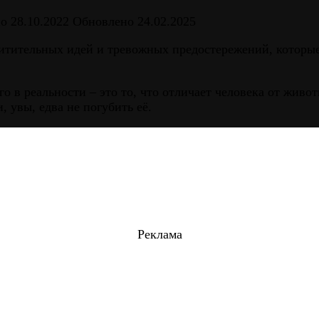
но
28.10.2022
Обновлено
24.02.2025
тительных идей и тревожных предостережений, которые 
о в реальности – это то, что отличает человека от живо
 увы, едва не погубить её.
Реклама