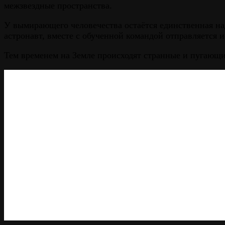
межзвездные пространства.
У вымирающего человечества остаётся единственная на
астронавт, вместе с обученной командой отправляется 
Тем временем на Земле происходят странные и пугающи