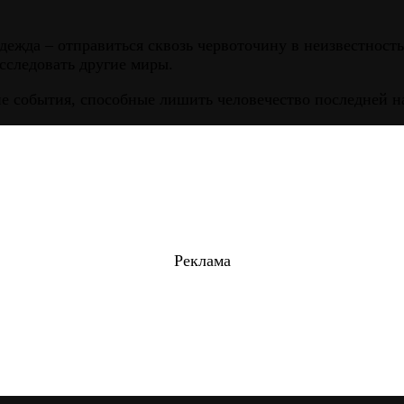
дежда – отправиться сквозь червоточину в неизвестност
исследовать другие миры.
е события, способные лишить человечество последней н
Реклама