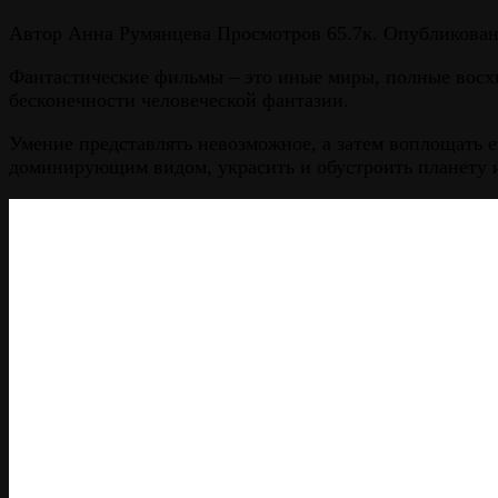
Автор
Анна Румянцева
Просмотров
65.7к.
Опубликова
Фантастические фильмы – это иные миры, полные восхи
бесконечности человеческой фантазии.
Умение представлять невозможное, а затем воплощать ег
доминирующим видом, украсить и обустроить планету и,