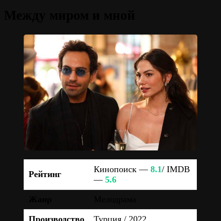
Между миром и мной
Кинопоиск —
8.1
/ IMDB
Рейтинг
—
5.6
Жанр
Мелодрама
Производство
Турция / 2022