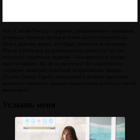
Наз (Синем Унсал) – дерзкая, раскованная и красивая
девушка, сильная духом и очень целеустремлённая.
Она с детства знала, что будет работать в полиции.
После учёбы она устраивается на работу и тут же
получает секретное задание – внедриться в логово
преступников. Но не в одиночку! Её партнёром и
«мужем» назначен опытный оперативник Памир
(Халит Озгюр Сари), замкнутый и резкий одиночка,
которого совсем не радует перспектива работы с юной
выскочкой.
Услышь меня