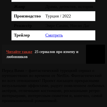
Жанр
Драма, детектив, история
Производство
Турция / 2022
Режиссёр
Эмре Сахин, Нисан Даг
Трейлер
Смотреть
Читайте также
25 сериалов про измену и
любовников
Перед Вами – фантастический турецкий сериал о
путешествиях во времени от Netflix. Фантастический
во всех отношениях! Проект насыщен прекрасными
визуальными эффектами, радует появлением любимых
актёров, отличными костюмами, роскошными ретро-
интерьерами, интересным сюжетом и, конечно, самой
проникновенной романтикой.