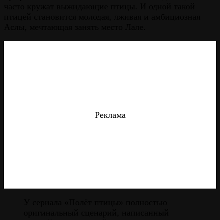
часто кружат выжидающие птицы. И одной такой
птицей становится молодая, лживая и амбициозная
Аслы, мечтающая занять место Лале.
Реклама
У сериала «Полёт птицы» полностью
оригинальный сценарий, написанный