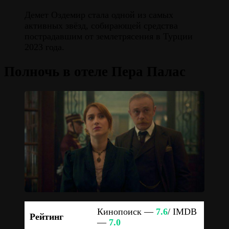
Демет Оздемир стала одной из самых
активных звёзд, собирающей средства
пострадавшим от землетрясения в Турции
2023 года.
Полночь в отеле Пера Палас
Кинопоиск —
7.6
/ IMDB
Рейтинг
—
7.0