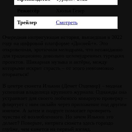
Режиссёр
Хюлья Гезер
Трейлер
Смотреть
Очередная интригующая история, вышедшая в 2022
году на цифровой платформе «Дисней+». Это
откровенная, эротичная мелодрама, что неожиданно
для традиционно довольно целомудренных турецких
проектов. Шикарная музыка и актёры, между
которыми искрит страсть – от этого невозможно
оторваться!
В центре сюжета Илькин (Демет Оздемир) – модная
успешная владелица крупного журнала. Однажды она
устраивает для своего любимого коварную проверку –
флиртует с ним онлайн через приложение под другим
именем. А затем и подруге помогает проверить
чувства её возлюбленного. Но зачем Илькин это
делает? Поверьте, интрига сюжета здесь гораздо
глубже, чем кажется на первый взгляд.