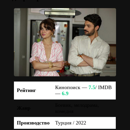
Кинопоиск —
7.5
/ IMDB
Рейтинг
—
6.9
Боевик, мелодрама,
Жанр
комедия
Производство
Турция / 2022