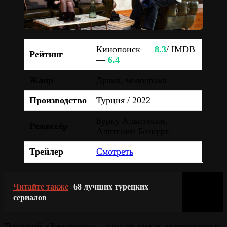
Кинопоиск —
8.3
/ IMDB
Рейтинг
—
6.4
Жанр
Драма, мелодрама
Производство
Турция / 2022
Бурку Альптекин,
Режиссёр
Алптекин Бозкурт
Трейлер
Смотреть
Читайте также
68 лучших турецких
сериалов
Турецкий «Зимородок» – одна из самых долгожданных