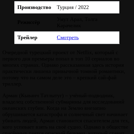
Производство
Турция / 2022
Умут Арал, Толга
Режиссёр
Карачелик
Трейлер
Смотреть
Очередной турецкий проект от Netflix, который с
первого дня премьеры попал в топ 10 сериалов во
многих странах. Однако рассказанная здесь история
практически лишена привычной томной романтики,
потому что на самом деле это – крепкий сай-фай
триллер.
Арман (Кыванч Татлытуг) – учёный-подводник,
владелец собственной субмарины для исследований
океанских глубин. Когда на Землю внезапно
обрушивается катастрофа и солнечный свет начинает
убивать людей, Арман становится спасителем для тех,
кого успевает взять на своё судно. Однако в обществе
спасённых таится опасный безумец, который ставит