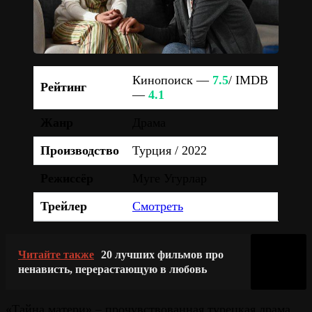
Кинопоиск —
7.5
/ IMDB
Рейтинг
—
4.1
Жанр
Драма
Производство
Турция / 2022
Режиссёр
Муге Угурлар
Трейлер
Смотреть
Читайте также
20 лучших фильмов про
ненависть, перерастающую в любовь
«Тайна матери» – прочувствованная турецкая драма,