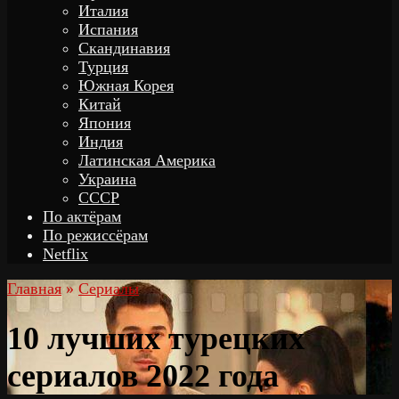
Италия
Испания
Скандинавия
Турция
Южная Корея
Китай
Япония
Индия
Латинская Америка
Украина
СССР
По актёрам
По режиссёрам
Netflix
Главная
»
Сериалы
10 лучших турецких
сериалов 2022 года