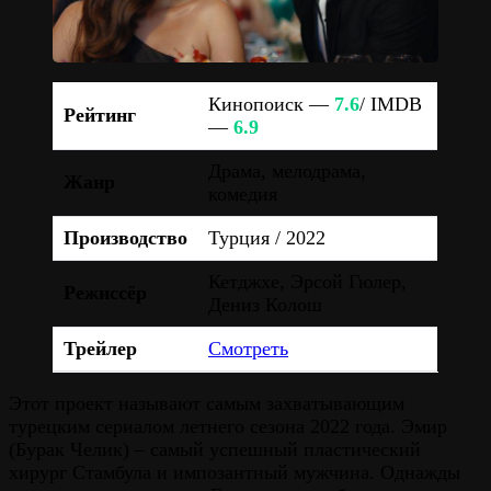
Кинопоиск —
7.6
/ IMDB
Рейтинг
—
6.9
Драма, мелодрама,
Жанр
комедия
Производство
Турция / 2022
Кетджхе, Эрсой Гюлер,
Режиссёр
Дениз Колош
Трейлер
Смотреть
Этот проект называют самым захватывающим
турецким сериалом летнего сезона 2022 года. Эмир
(Бурак Челик) – самый успешный пластический
хирург Стамбула и импозантный мужчина. Однажды