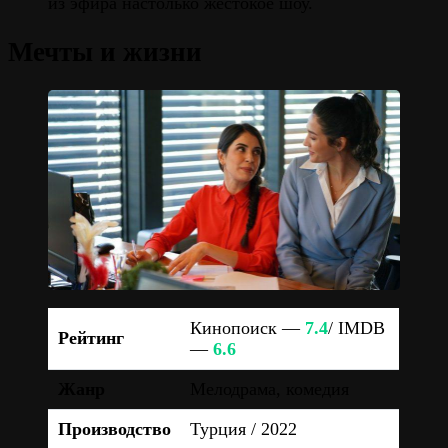
из эфира настолько жестокое шоу.
Мечты и жизни
Кинопоиск —
7.4
/ IMDB
Рейтинг
—
6.6
Жанр
Мелодрама, комедия
Производство
Турция / 2022