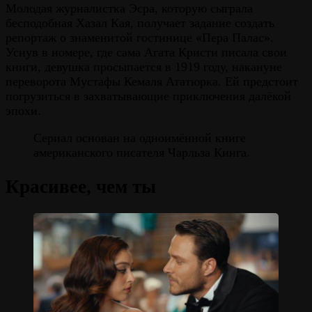
Молодая журналистка Эсра, которую сыграла
бесподобная Хазал Кая, получает задание создать
репортаж о знаменитой гостинице «Пера Палас».
Уснув в номере, где сама Агата Кристи писала свои
книги, девушка просыпается в 1919 году, накануне
переворота Мустафы Кемаля Ататюрка. Ей предстоит
погрузиться в захватывающие приключения далёкой
эпохи.
Сериал основан на одноимённой книге
американского писателя Чарльза Кинга.
Красивее, чем ты