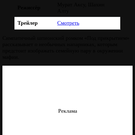
Мурат Аксу, Шахин
Режиссёр
Алту
Трейлер
Смотреть
Симпатичный шпионский ромком «Под прикрытием»
рассказывает о необычных напарниках, которым
предстоит изображать семейную пару в окружении
мафии.
Реклама