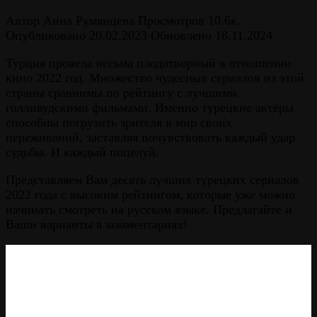
Автор
Анна Румянцева
Просмотров
10.6к.
Опубликовано
20.02.2023
Обновлено
18.11.2024
Турция провела весьма плодотворный в отношении
кино 2022 год. Множество чудесных сериалов из этой
страны сравнимы по рейтингу с лучшими
голливудскими фильмами. Именно турецкие актёры
способны погрузить зрителя в мир своих
переживаний, заставляя почувствовать каждый удар
судьбы. И каждый поцелуй.
Представляем Вам десять лучших турецких сериалов
2022 года с высоким рейтингом, которые уже можно
начинать смотреть на русском языке. Предлагайте и
Ваши варианты в комментариях!