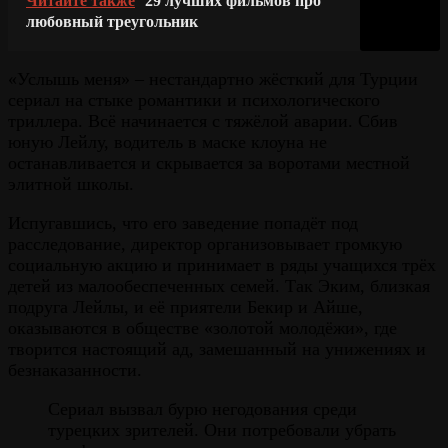
Читайте также
29 лучших фильмов про
любовный треугольник
«Услышь меня» – нестандартно жёсткий для Турции
сериал на стыке романтики и психологического
триллера. Всё начинается с тяжёлой аварии. Сбив
юную Лейлу, водитель в маске клоуна не
останавливается и скрывается за воротами местной
элитной школы.
Испугавшись, что его заведение попадёт под
расследование, директор организовывает громкую
социальную акцию и принимает в ряды учащихся трёх
детей из малообеспеченных семей. Так Эким, близкая
подруга Лейлы, и её приятели Бекир и Айше,
оказываются в обществе «золотой молодёжи», где
творится настоящий ад, замешанный на унижениях и
безнаказанности.
Сериал вызвал бурю негодования среди
турецких зрителей. Они потребовали убрать