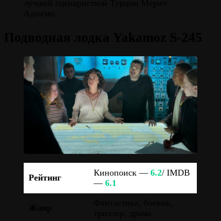
лучшей сценаристкой Турции Мерич
Аджеми.
Подводная лодка Yakamoz S-245
Кинопоиск —
6.2
/ IMDB
Рейтинг
—
6.1
Фантастика, боевик,
Жанр
триллер, драма