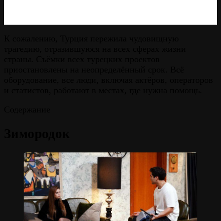
К сожалению, Турция пережила чудовищную
трагедию, отразившуюся на всех сферах жизни
страны. Съёмки всех турецких проектов
приостановлены на неопределённый срок. Всё
оборудование, все люди, включая актёров, операторов
и статистов, работают в местах, где нужна помощь.
Содержание
Зимородок