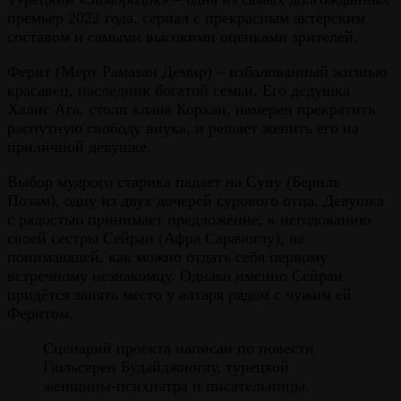
премьер 2022 года, сериал с прекрасным актёрским
составом и самыми высокими оценками зрителей.
Ферит (Мерт Рамазан Демир) – избалованный жизнью
красавец, наследник богатой семьи. Его дедушка
Халис Ага, столп клана Корхан, намерен прекратить
распутную свободу внука, и решает женить его на
приличной девушке.
Выбор мудрого старика падает на Суну (Бериль
Позам), одну из двух дочерей сурового отца. Девушка
с радостью принимает предложение, к негодованию
своей сестры Сейран (Афра Сарачоглу), не
понимающей, как можно отдать себя первому
встречному незнакомцу. Однако именно Сейран
придётся занять место у алтаря рядом с чужим ей
Феритом.
Сценарий проекта написан по повести
Гюльсерен Будайджиоглу, турецкой
женщины-психиатра и писательницы.