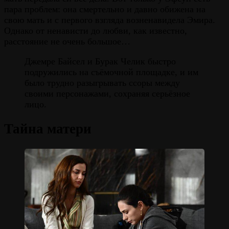
пара проблем: она смертельно и давно обижена на
свою мать и с первого взгляда возненавидела Эмира.
Однако от ненависти до любви, как известно,
расстояние не очень большое…
Джемре Байсел и Бурак Челик быстро
подружились на съёмочной площадке, и им
было трудно разыгрывать ссоры между
своими персонажами, сохраняя серьёзное
лицо.
Тайна матери