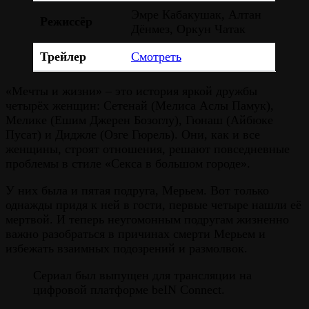
Эмре Кабакушак, Алтан
Режиссёр
Дёнмез, Оркун Чатак
Трейлер
Смотреть
«Мечты и жизни» – это история яркой дружбы
четырёх женщин: Сетенай (Мелиса Аслы Памук),
Мелике (Ешим Джерен Бозоглу), Гюнаш (Айбюке
Пусат) и Диджле (Озге Гюрель). Они, как и все
женщины, строят отношения, решают повседневные
проблемы в стиле «Секса в большом городе».
У них была и пятая подруга, Мерьем. Вот только
однажды придя к ней в гости, первые четыре нашли её
мертвой. И теперь неугомонным подругам жизненно
важно разобраться в причинах смерти Мерьем и
избежать взаимных подозрений и размолвок.
Сериал был выпущен для трансляции на
цифровой платформе beIN Connect.