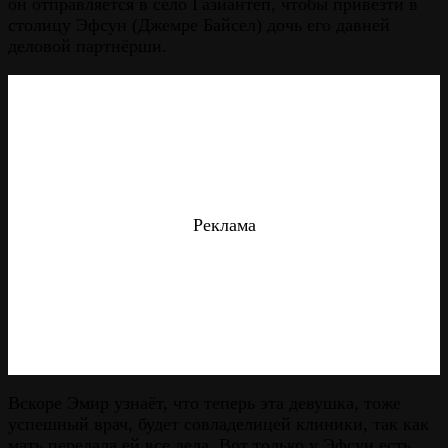
он отправляется в село Газиантеп, чтобы привезти в
столицу Эфсун (Джемре Байсел) дочь его давней
деловой партнёрши.
Реклама
Вскоре Эмир узнаёт, что теперь эта девушка, тоже
успешный врач, будет совладелицей клиники, так как
мать передала ей все дела. Вот только у Эфсун есть