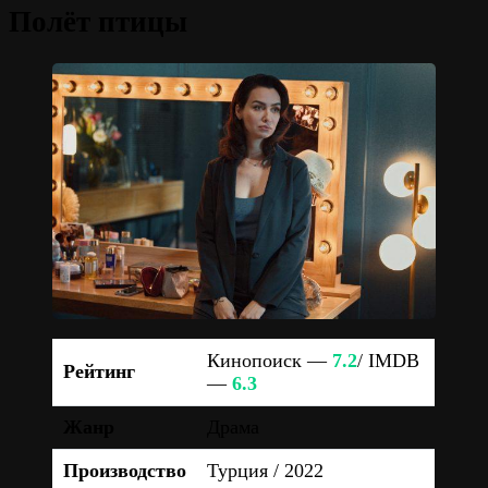
Полёт птицы
Кинопоиск —
7.2
/ IMDB
Рейтинг
—
6.3
Жанр
Драма
Производство
Турция / 2022