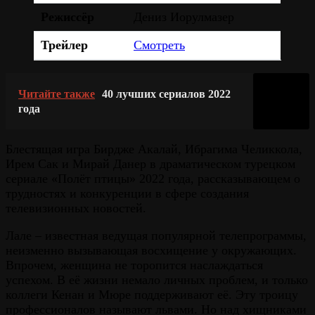
Режиссёр
Дениз Иорулмазер
Трейлер
Смотреть
Читайте также
40 лучших сериалов 2022
года
Блестящая игра Бирдже Акалай, Ибрагима Челиккола,
Ирем Сак и Мирай Данер в драматическом турецком
сериале «Полёт птицы» 2022 года, рассказывающем о
трудностях и конкуренции в сфере создания
телевизионных новостей.
Лале – известная ведущая популярной телепрограммы,
неизменно вызывающая восхищение у окружающих.
Впрочем, женщина не торопится наслаждаться
успехом. В её жизни немало личных проблем, и только
коллеги Кенан и Мюре поддерживают её. Эту троицу
профессионалов называют львами. Но над хищниками