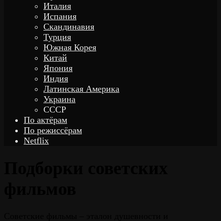
Италия
Испания
Скандинавия
Турция
Южная Корея
Китай
Япония
Индия
Латинская Америка
Украина
СССР
По актёрам
По режиссёрам
Netflix
Подборки советских
фильмов
Советские фильмы – эталон душевности и