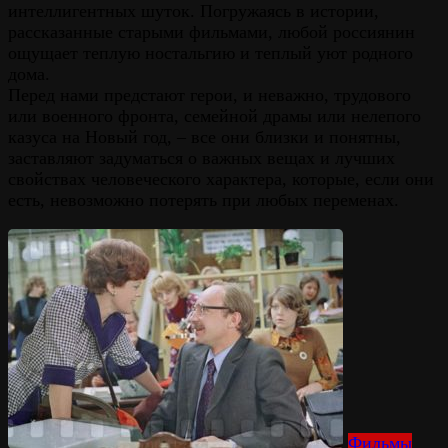
интеллигентных шуток. Погружаясь в истории,
рассказанные старыми фильмами, любой россиянин
ощущает теплую ностальгию и теплый уют родного
дома.
Перед нами предстают герои, и неважно, трудового
или военного фронта, семейной драмы или нелепого
казуса на Новый год, – все они близки и понятны,
заставляют задуматься о важных вещах и лучших
свойствах человеческого характера, которые, если они
есть, невозможно потерять при любых переменах.
Фильмы