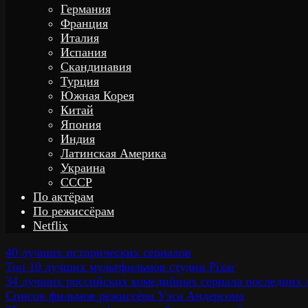
Германия
Франция
Италия
Испания
Скандинавия
Турция
Южная Корея
Китай
Япония
Индия
Латинская Америка
Украина
СССР
По актёрам
По режиссёрам
Netflix
40 лучших исторических сериалов
Топ 10 лучших мультфильмов студии Pixar
34 лучших российских комедийных сериала последних 
Список фильмов режиссёра Уэса Андерсона