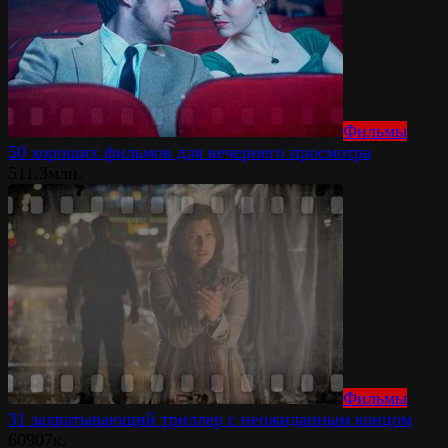
Фильмы
50 хороших фильмов для вечернего просмотра
51
1.3млн.
Фильмы
31 захватывающий триллер с неожиданным концом
60
907к.