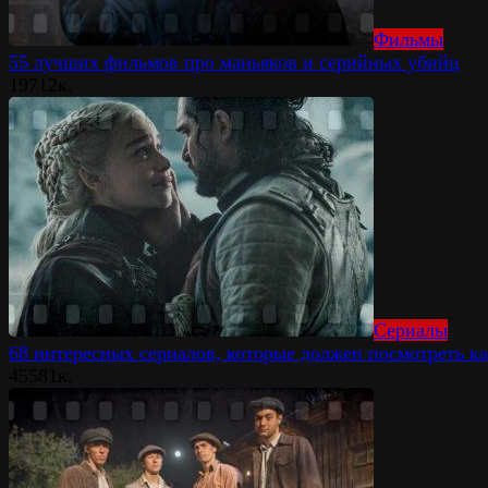
Фильмы
55 лучших фильмов про маньяков и серийных убийц
19
712к.
Сериалы
68 интересных сериалов, которые должен посмотреть к
45
581к.