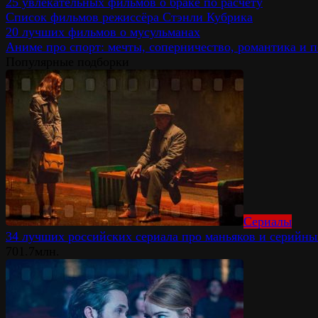
25 увлекательных фильмов о браке по расчёту
Список фильмов режиссёра Стэнли Кубрика
20 лучших фильмов о мусульманах
Аниме про спорт: мечты, соперничество, романтика и 
Популярные подборки
Сериалы
34 лучших российских сериала про маньяков и серийн
70
1.7млн.