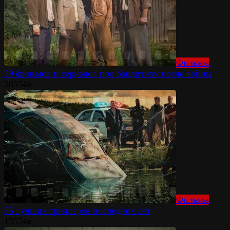
Фильмы
39 фильмов и сериалов про бандитизм после войны
28
554к.
Фильмы
55 лучших триллеров последних лет
13
554к.