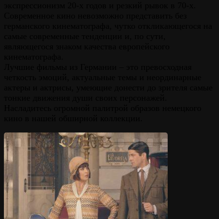
экспрессионизм 20-х годов и резкий рывок в 70-х.
Современное кино невозможно представить без
германского кинематографа, чутко откликающегося на
самые современные тенденции и, по сути,
являющегося знаком качества европейского
кинематографа.
Лучшие фильмы из Германии – это превосходная
четкость эмоций, актуальные темы и неординарные
актеры и актрисы, умеющие донести до зрителя самые
тонкие движения души своих персонажей.
Насладитесь огромной палитрой образов немецкого
кино в нашей обширной коллекции.