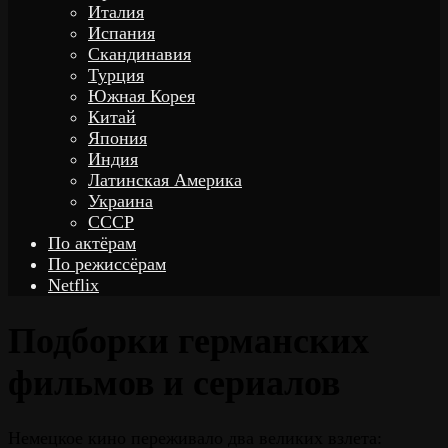
Италия
Испания
Скандинавия
Турция
Южная Корея
Китай
Япония
Индия
Латинская Америка
Украина
СССР
По актёрам
По режиссёрам
Netflix
Подборки германских
фильмов и сериалов
Немецкое кино переживало два великих взлета: