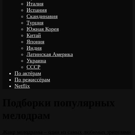
Италия
Испания
Скандинавия
Турция
Южная Корея
Китай
Япония
Индия
Латинская Америка
Украина
СССР
По актёрам
По режиссёрам
Netflix
Подборки популярных
мелодрам
Жанр мелодрамы – один из самых любимых зрителями