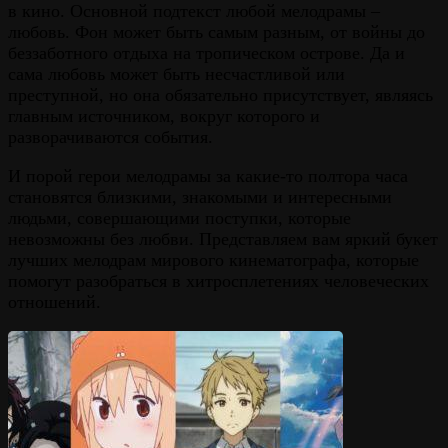
в кино. Основной подтекст любой мелодрамы –
любовь. Фон может быть самым разным, от войны до
беззаботного отдыха на тропическом острове. Да и
сама любовь может быть несчастливой или
преступной, но она обязательно присутствует, являясь
главным источником, вокруг которого и
разворачиваются события.
И порой герои мелодрамы за какие-то полтора часа
становятся близкими, знакомыми и интересными
людьми, совершающими поступки, которые
невозможны без любви. Представляем вам яркий букет
лучших мелодрам мирового кинематографа, которые
помогут разобраться в хитросплетениях человеческих
отношений.