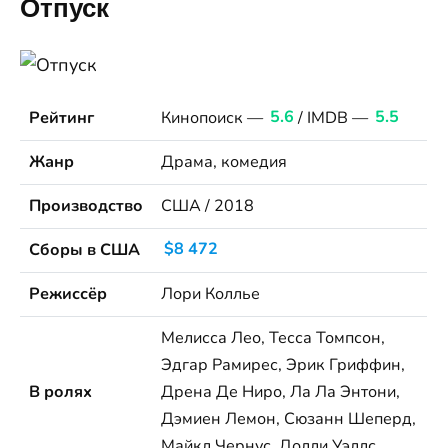
Отпуск
Рейтинг
Кинопоиск —
5.6
/ IMDB —
5.5
Жанр
Драма, комедия
Производство
США / 2018
Сборы в США
$8 472
Режиссёр
Лори Коллье
Мелисса Лео, Тесса Томпсон,
Эдгар Рамирес, Эрик Гриффин,
В ролях
Дрена Де Ниро, Ла Ла Энтони,
Дэмиен Лемон, Сюзанн Шеперд,
Майкл Чернус, Долли Уэллс