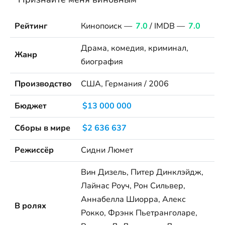
Рейтинг
Кинопоиск —
7.0
/ IMDB —
7.0
Драма, комедия, криминал,
Жанр
биография
Производство
США, Германия / 2006
Бюджет
$13 000 000
Сборы в мире
$2 636 637
Режиссёр
Сидни Люмет
Вин Дизель, Питер Динклэйдж,
Лайнас Роуч, Рон Сильвер,
Аннабелла Шиорра, Алекс
В ролях
Рокко, Фрэнк Пьетранголаре,