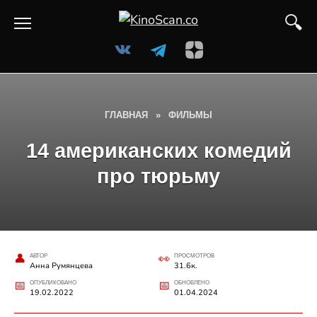
Перейти
к
содержанию
ГЛАВНАЯ
»
ФИЛЬМЫ
14 американских комедий
про тюрьму
АВТОР
ПРОСМОТРОВ
Анна Румянцева
31.6к.
ОПУБЛИКОВАНО
ОБНОВЛЕНО
19.02.2022
01.04.2024