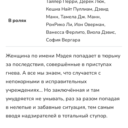
Тайлер Перри, Дерек Люк,
Кешиа Найт Пуллиам, Дэвид
Манн, Тамела Дж. Манн,
В ролях
РонРико Ли, Ион Оверман,
Ванесса Ферлито, Виола Дэвис,
София Вергара
Женщина по имени Мэдея попадает в тюрьму
за последствия, совершённые в приступах
гнева. А все мы знаем, что случается с
непокорными в исправительных
учреждениях… Но заключённая и там
умудряется не унывать, раз за разом попадая
в нелепые и забавные ситуация, тем самым
вводя надзирателей в тотальный ступор.