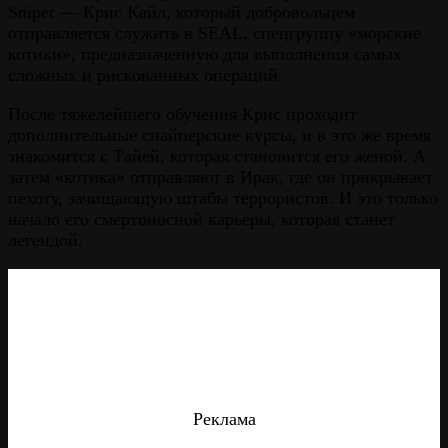
Sniper — Крис Кайл, который добровольцем
отправляется служить в SEAL, спецгруппу «морские
котики», предназначенную для выполнения самых
сложных и рискованных операций.
После тяжелейшего обучения Крис проходит
дополнительные снайперские курсы, и в это же время
знакомится с Тайей, которая становится его женой. А
затем «котика» отправляют в Ирак, где он прикрывает
пехоту, зачищающую штабы террористов. И это только
начало его смертоносной карьеры, которая станет
легендой.
Реклама