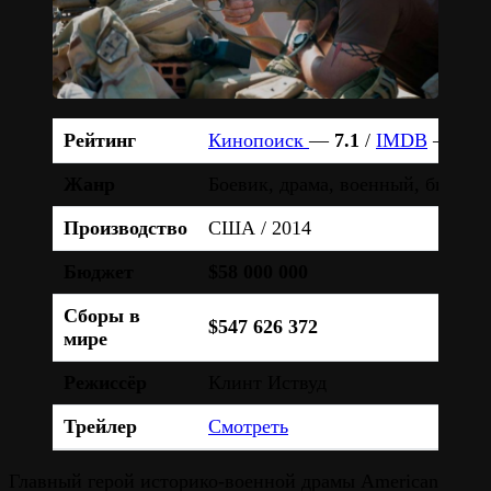
Рейтинг
Кинопоиск
—
7.1
/
IMDB
—
7.3
Жанр
Боевик, драма, военный, биогра
Производство
США / 2014
Бюджет
$58 000 000
Сборы в
$547 626 372
мире
Режиссёр
Клинт Иствуд
Трейлер
Смотреть
Главный герой историко-военной драмы American