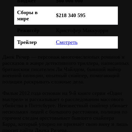
Бюджет
$60 000 000
Сборы в
$218 340 595
мире
Режиссёр
Кристофер Маккуорри
Трейлер
Смотреть
Джек Ричер — персонаж многочисленных романов и
рассказов в жанре детективного триллера, написанных
британским писателем Ли Чайлдом, бывший майор
военной полиции, опытный снайпер, помогающий
полиции раскрывать сложные дела.
Фильм 2012 года основан на 9-й книге серии «Один
выстрел» и рассказывает о расследовании массового
убийства в Питтсбурге. Неизвестный снайпер убивает
нескольких людей с большого расстояния, полиция по
горячим следам арестовывает бывшего снайпера
Барра, который упорно не признаёт свою вину и лишь
просит найти Джека Ричера…