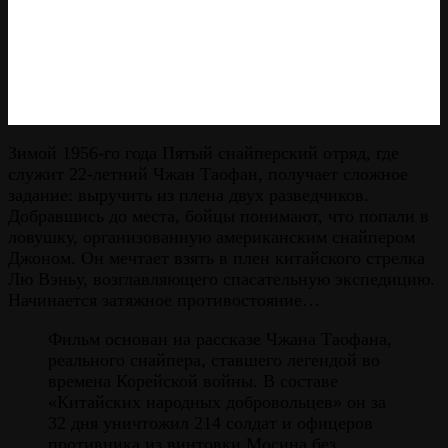
Зимой 1956-го года Пятый снайперский отряд, где
служит 22-летний Чжан Таофан, получает сложное
задание: выручить из плена двух разведчиков.
Добравшись до места, бойцы понимают, что попали в
ловушку, организованную американским снайпером
Джоном. Он мечтает взять в плен китайского стрелка
Лю Вэньу, возглавляющего спасательную экспедицию.
Начинается затяжное противостояние…
Фильм основан на рассказе Чжана Таофана,
реального снайпера, ставшего легендой во
времена Корейской войны. В составе
«Китайских народных добровольцев» он за
32 дня уничтожил 214 солдат и офицеров
противника из винтовки Мосина без