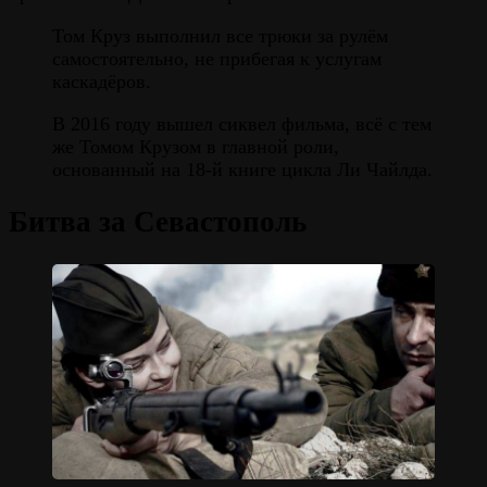
Том Круз выполнил все трюки за рулём
самостоятельно, не прибегая к услугам
каскадёров.
В 2016 году вышел сиквел фильма, всё с тем
же Томом Крузом в главной роли,
основанный на 18-й книге цикла Ли Чайлда.
Битва за Севастополь