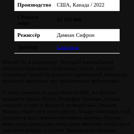
Производство
США, Канада / 2022
Сборы в
$3 103 086
мире
Режиссёр
Дамиан Сифрон
Трейлер
Смотреть
Новый год в Балтиморе. Молодой полицейский
получает тревожное сообщение: кто-то убивает
случайных людей на улице из снайперской винтовки,
маскируя выстрелы под праздничные фейерверки.
С этого момента за дело берётся ФБР, но быстро
заходит в тупик. Агент Джеффри Ламмарк, увидев
сыскной талант в молодой полицейской Элеанор
Фалько, берёт её в свою группу. Вскоре благодаря этой
девушке в деле появляется первая зацепка. Однако
через день происходит очередное массовое убийство в
торговом центре, и группе Ламмарка необходимо