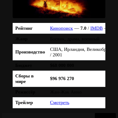
Рейтинг
Кинопоиск
—
7.0
/
IMDB
—
7.5
Жанр
Боевик, драма, военный
США, Ирландия, Великобритани
Производство
/ 2001
Бюджет
$68 000 000
Сборы в
$96 976 270
мире
Режиссёр
Жан-Жак Анно
Трейлер
Смотреть