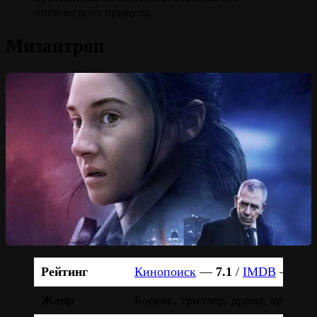
оптического прицела.
Мизантроп
Рейтинг
Кинопоиск
—
7.1
/
IMDB
—
6.6
Жанр
Боевик, триллер, драма, кримина