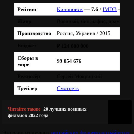
Рейтинг
Кинопоиск
—
7.6
/
IMDB
—
7.0
Жанр
Военный, биография, драма, ист
Производство
Россия, Украина / 2015
Бюджет
₽ 124 000 000
Сборы в
$9 054 676
мире
Режиссёр
Сергей Мокрицкий
Трейлер
Смотреть
Читайте также
20 лучших военных
фильмов 2022 года
Это один из лучших
российских фильмов о снайперах
.