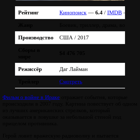
Рейтинг
Кинопоиск
—
6.4
/
IMDB
—
6.2
Жанр
Боевик, триллер, драма, военны
Производство
США / 2017
Сборы в
$4 476 705
мире
Режиссёр
Даг Лайман
Трейлер
Смотреть
Фильм о войне в Ираке
отражает события, которые
происходили в 2007 году. Картина повествует об одном
из лучших американских стрелков, который
оказывается в ловушке за небольшой стеной под
прицелом противника.
Герой ловит вражескую радиоволну и пытается