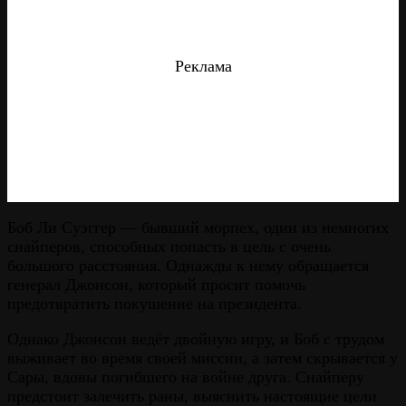
Реклама
Боб Ли Суэггер — бывший морпех, один из немногих
снайперов, способных попасть в цель с очень
большого расстояния. Однажды к нему обращается
генерал Джонсон, который просит помочь
предотвратить покушение на президента.
Однако Джонсон ведёт двойную игру, и Боб с трудом
выживает во время своей миссии, а затем скрывается у
Сары, вдовы погибшего на войне друга. Снайперу
предстоит залечить раны, выяснить настоящие цели