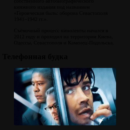
собственного автобиографического
книжного издания под названием
«Героическая быль: оборона Севастополя
1941–1942 гг.».
Съёмочный процесс киноленты начался в
2012 году и проходил на территории Киева,
Одессы, Севастополя и Каменец-Подольска.
Телефонная будка