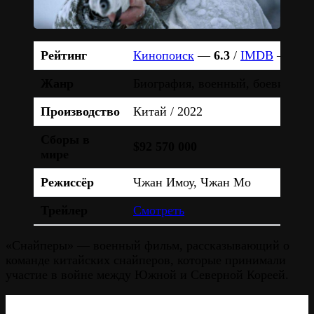
Рейтинг
Кинопоиск
—
6.3
/
IMDB
—
6.3
Жанр
Биография, военный, боевик, ис
Производство
Китай / 2022
Сборы в
$92 570 000
мире
Режиссёр
Чжан Имоу, Чжан Мо
Трейлер
Смотреть
«Снайперы» — военный фильм, рассказывающий о
команде китайских снайперов, которые принимали
участие в войне между Южной и Северной Кореей.