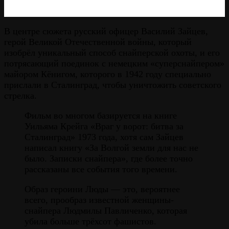
В центре сюжета русский офицер Василий Зайцев,
герой Великой Отечественной войны, который
изобрёл уникальный способ снайперской охоты, и его
потрясающий поединок с немецким «суперснайпером»
майором Кёнигом, которого в 1942 году специально
прислали в Сталинград, чтобы уничтожить советского
стрелка.
Фильм во многом базируется на книге
Уильяма Крейга «Враг у ворот: битва за
Сталинград» 1973 года, хотя сам Зайцев
написал книгу «За Волгой земли для нас не
было. Записки снайпера», где более точно
рассказаны все события того времени.
Образ героини Люды — это, вероятнее
всего, прообраз известной женщины-
снайпера Людмилы Павличенко, которая
убила больше трёхсот фашистов.