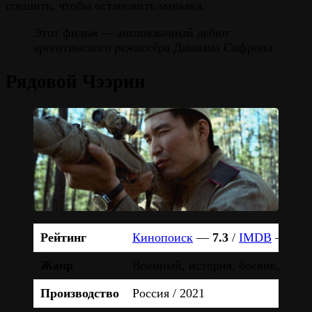
спешить, чтобы остановить маньяка.
Этот фильм — англоязычный дебют
аргентинского режиссёра Дамиана Сифрона.
Рядовой Чээрин
Рейтинг
Кинопоиск
—
7.3
/
IMDB
—
5.7
Жанр
Военный, история, боевик, драм
Производство
Россия / 2021