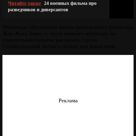
Читайте также
24 военных фильма про
разведчиков и диверсантов
Многажды обруганный фильм французского режиссёра
Жан-Жака Анно — пусть немного неумелая, но
старательная попытка рассказать о роли
Сталинградской битвы в победе над фашизмом.
Реклама