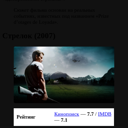
Сюжет фильма основан на реальных
событиях, известных под названием «Prize
d’otages de Loyada».
Стрелок (2007)
Кинопоиск
—
7.7
/
IMDB
Рейтинг
—
7.1