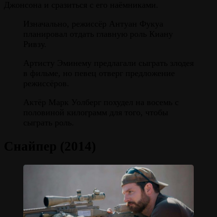
Джонсона и сразиться с его наёмниками.
И
значально, режиссёр Антуан Фукуа
планировал отдать главную роль Киану
Ривзу.
Артисту Эминему предлагали сыграть злодея
в фильме, но певец отверг предложение
режиссёров.
Актёр Марк Уолберг похудел на восемь с
половиной килограмм для того, чтобы
сыграть роль.
Снайпер (2014)