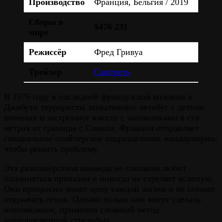
Производство
Франция, Бельгия / 2019
Сборы в
$476 231
мире
Режиссёр
Фред Гривуа
Трейлер
Смотреть
В 1976 году в последней французской колонии в
Джибути террористы захватывают автобус с детьми
военных и застревают вместе с заложниками в ста
метрах от границы с Сомали. Франция отправляет
специальное снайперское подразделение жандармерии,
чтобы решить проблему.
Эта разношёрстная команда не слишком любит
подчиняться приказам и никогда не стреляет вслепую.
Они прекрасно знают цену каждой жизни и не спешат
открывать огонь. Однако только они могут сделать
невозможное, применив сложный метод
«одновременной стрельбы».