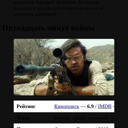
режиссёр Аркадий Новиков, Кольцову
пришлось занять режиссёрское кресло и
дописать сценарий.
Пятнадцать минут войны
Рейтинг
Кинопоиск
—
6.9
/
IMDB
—
6.4
Жанр
Боевик, драма, военный, истори