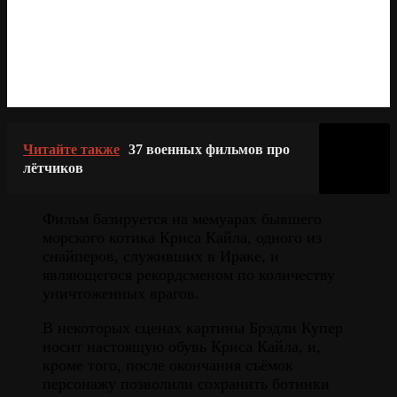
Читайте также
37 военных фильмов про
лётчиков
Фильм базируется на мемуарах бывшего
морского котика Криса Кайла, одного из
снайперов, служивших в Ираке, и
являющегося рекордсменом по количеству
уничтоженных врагов.
В некоторых сценах картины Брэдли Купер
носит настоящую обувь Криса Кайла, и,
кроме того, после окончания съёмок
персонажу позволили сохранить ботинки