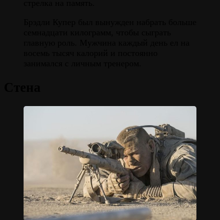
стрелка на память.
Брэдли Купер был вынужден набрать больше
семнадцати килограмм, чтобы сыграть
главную роль. Мужчина каждый день ел на
восемь тысяч калорий и постоянно
занимался с личным тренером.
Стена