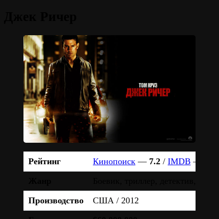
Джек Ричер
Рейтинг
Кинопоиск
—
7.2
/
IMDB
—
7.0
Жанр
Боевик, триллер, детектив, кри
Производство
США / 2012