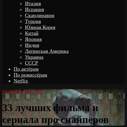
Италия
Испания
Скандинавия
Турция
Южная Корея
Китай
Япония
Индия
Латинская Америка
Украина
СССР
По актёрам
По режиссёрам
Netflix
Главная
»
Фильмы
33 лучших фильма и
сериала про снайперов