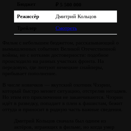
Бюджет
₽ 5 500 000
Режиссёр
Дмитрий Кольцов
Трейлер
Смотреть
Фильм с небольшим бюджетом, рассказывающий о
вымышленных событиях Великой Отечественной
войны, но с нотками достоверности: подобное
происходило на разных участках фронта. На
передовую, где лютуют немецкие снайперы,
прибывает пополнение.
В числе новичков — якутский охотник Чээрин,
который быстро меняет ситуацию, отстреляв негодяев.
Но этим его приключения не заканчиваются. Чээрин
идёт в разведку, попадает в плен к фашистам, бежит
оттуда и приносит в родную часть важные сведения.
Дмитрий Кольцов сначала был одним из
актёров, играющих в фильме, но когда умер