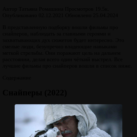
Автор
Татьяна Ромашина
Просмотров
19.5к.
Опубликовано
02.12.2021
Обновлено
25.04.2024
В представленную подборку вошли фильмы про
снайперов, наблюдать за главными героями и
захватывающих дух сюжетов будет интересно. Это
смелые люди, безупречно владеющие навыками
меткой стрельбы. Они поражают цель на дальнем
расстоянии, делая всего один чёткий выстрел. Все
лучшие фильмы про снайперов вошли в список ниже.
Содержание
Снайперы (2022)