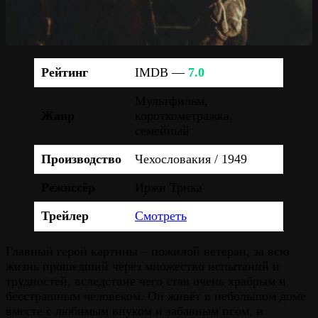
Рейтинг
IMDB —
7.0
Мультфильм,
Жанр
короткометражка,
семейный
Производство
Чехословакия / 1949
Режиссёр
Иржи Трнка
Трейлер
Смотреть
Главный герой картины – пожилой ветеран, за всю
жизнь прошедший через множество испытаний и
трудностей, вследствие чего став очень храбрым и
бесстрашным человеком. Он живёт в небольшом доме
вместе с любимым внуком и забавным псом, и