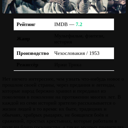
Рейтинг
IMDB —
7.2
Мультфильм, фэнтези,
Жанр
история
Производство
Чехословакия / 1953
Режиссёр
Иржи Трнка
Нет ничего интереснее, чем узнать что-нибудь новое о
прошлом своей страны, через предания и легенды,
которые народ бережно хранил и передавал из
поколения в поколение на протяжении многих лет. В
каждой из семи историй зрителю рассказывается о
жизни людей в то время: их быте, традициях и
обычаях, храбрых рыцарях, не боящихся боёв и
сражений, простых крестьянах, которые работали в
поле на благо государства, а также мудрых правителях.