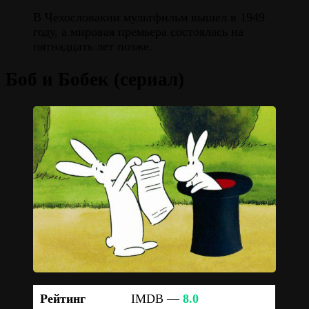
В Чехословакии мультфильм вышел в 1949
году, а мировая премьера состоялась на
пятнадцать лет позже.
Боб и Бобек (сериал)
Рейтинг
IMDB —
8.0