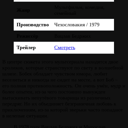
Мультфильм, комедия,
Жанр
семейный
Производство
Чехословакия / 1979
Режиссёр
Вацлав Бедржих
Трейлер
Смотреть
В центре сюжета этого мультсериала находятся двое
кроликов, которые странствуют по свету в волшебной
шляпе. Бобек обладает чувством юмора, любит
веселиться и никогда не сидит на месте, а вот Боб –
его полная противоположность. Он очень умён, мудр и
более опытен, из-за чего постоянно вынужден
вытаскивать непутёвого товарища из различных
передряг. Но их объединяет безграничная любовь к
приключениям, из-за которой зверьки часто попадают
в нелепые ситуации.
В 1978 году Вацлав Бедржих и Мирослав