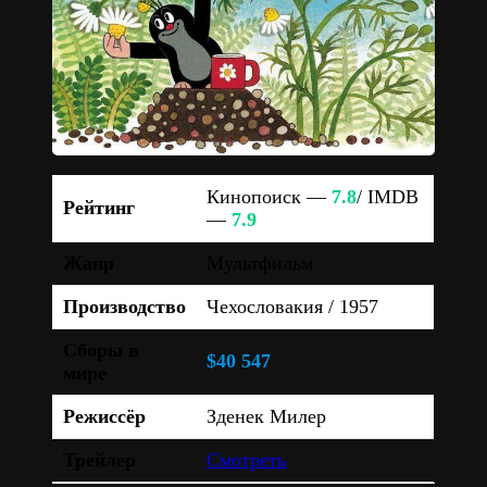
Кинопоиск —
7.8
/ IMDB
Рейтинг
—
7.9
Жанр
Мультфильм
Производство
Чехословакия / 1957
Сборы в
$40 547
мире
Режиссёр
Зденек Милер
Трейлер
Смотреть