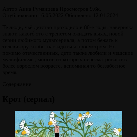
Автор
Анна Румянцева
Просмотров
9.6к.
Опубликовано
16.05.2022
Обновлено
12.01.2024
Те люди, чьё детство проходило в 80-е годы, наверняка
знают, какого́ это с трепетом ожидать выход новой
серии любимого мультсериала, а потом бежать к
телевизору, чтобы насладиться просмотром. Но
помимо отечественных, дети также любили и чешские
мультфильмы, многие из которых пересматривают в
более взрослом возрасте, вспоминая то беззаботное
время.
Содержание
Крот (сериал)