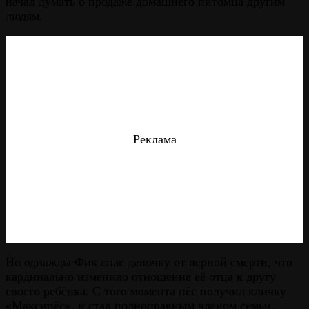
начал думать о продаже домашнего питомца другим
людям.
Реклама
Но однажды Фик спас девочку от верной смерти, что
кардинально изменило отношение её отца к другу
своего ребёнка. С того момента пёс получил кличку
«Максипёс», и стал полноправным членом семьи.