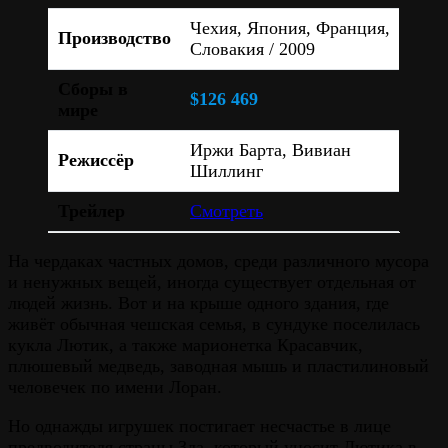
Чехия, Япония, Франция,
Производство
Словакия / 2009
Сборы в
$126 469
мире
Иржи Барта, Вивиан
Режиссёр
Шиллинг
Трейлер
Смотреть
На чердаках частных домов, среди различного мусора
и ненужных вещей, иногда существует отдельная от
людей жизнь. Вот и на крыше одного здания, где
живёт обычная чешская семья, в сундуке поселилась
кукла Лютик, а также марионетка Красавчик,
плюшевый медведь, заводная мышь и пластилиновый
человечек по имени Лоран.
Но однажды игрушек постигает несчастье в лице
предводителя страны Зла, который уносит Лютика в