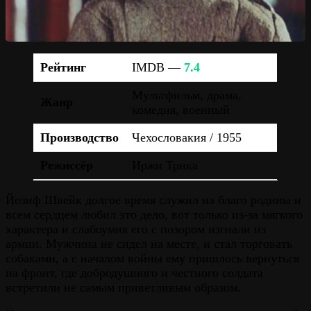
Рейтинг
IMDB —
7.4
Мультфильм, драма,
Жанр
комедия, военный
Производство
Чехословакия / 1955
Режиссёр
Иржи Трнка
Йозиф Швейк долгое время служил на благо родины и
всем сердцем любил это дело, вот только из-за мягкого
характера и слабоумия его с позором изгнали из
армии. Мужчина не сидел на месте, и стал торговать
собаками, а с началом войны ему пришлось вернуться
на фронт, где добродушного и честного солдата
встретили не самым приветливым образом.