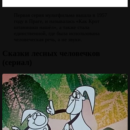
Первая серия мультфильма вышла в 1957
году в Праге, и называлась «Как Крот
штанишки нашёл», а также стала
единственной, где была использована
человеческая речь, а не звуки.
Сказки лесных человечков
(сериал)