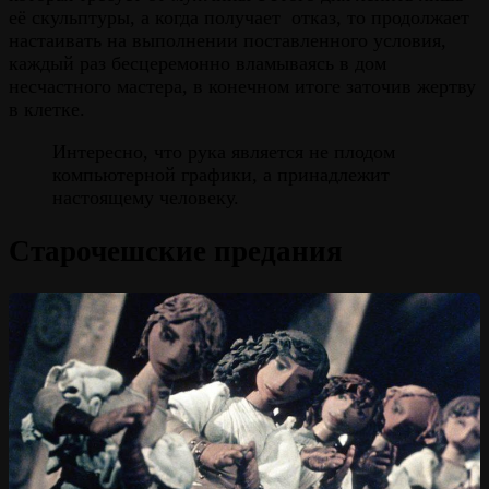
её скульптуры, а когда получает отказ, то продолжает
настаивать на выполнении поставленного условия,
каждый раз бесцеремонно вламываясь в дом
несчастного мастера, в конечном итоге заточив жертву
в клетке.
Интересно, что рука является не плодом
компьютерной графики, а принадлежит
настоящему человеку.
Старочешские предания