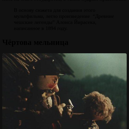
В основу сюжета для создания этого
мультфильма, легло произведение “Древние
чешские легенды” Алоиса Йирасека,
написанное в 1894 году.
Чёртова мельница