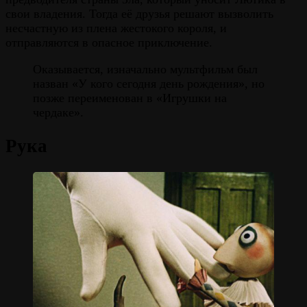
свои владения. Тогда её друзья решают вызволить
несчастную из плена жестокого короля, и
отправляются в опасное приключение.
Оказывается, изначально мультфильм был
назван «У кого сегодня день рождения», но
позже переименован в «Игрушки на
чердаке».
Рука