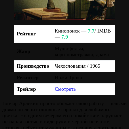
Кинопоиск —
7.7
/ IMDB
Рейтинг
—
7.9
Мультфильм,
Жанр
короткометражка, драма
Производство
Чехословакия / 1965
Режиссёр
Иржи Трнка
Трейлер
Смотреть
Гончар Арлекин просто обожает свою работу – целыми
днями он лепит глиняные горшки для любимого
цветка. Но одним вечером его спокойствие нарушает
незваная гостья, в виде руки в чёрной перчатке,
которая требует от мужчины с этого дня лепить лишь