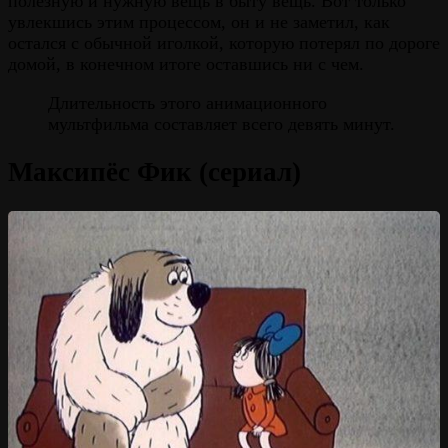
полезную и нужную вещь в быту вещь. Вот только
увлекшись этим процессом, он и не заметил, как
остался с обычной иголкой, которую потерял по дороге
домой, в конечном итоге оставшись ни с чем.
Длительность этого анимационного
мультфильма составляет всего девять минут.
Максипёс Фик (сериал)