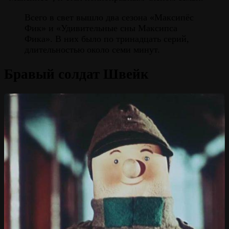
Всего в свет вышло два сезона «Максипёс
Фик» и «Удивительные сны Максипса
Фика». В них было по тринадцать серий,
длительностью около семи минут.
Бравый солдат Швейк