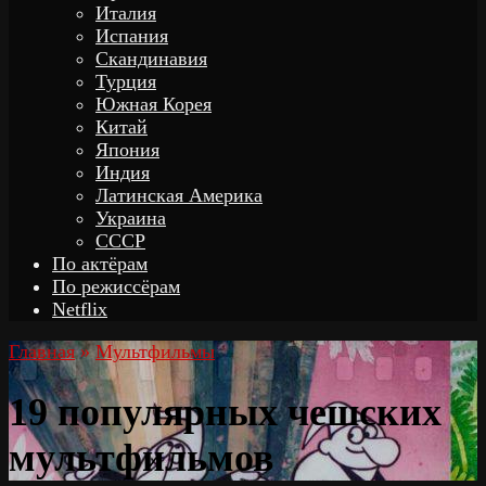
Италия
Испания
Скандинавия
Турция
Южная Корея
Китай
Япония
Индия
Латинская Америка
Украина
СССР
По актёрам
По режиссёрам
Netflix
Главная
»
Мультфильмы
19 популярных чешских
мультфильмов