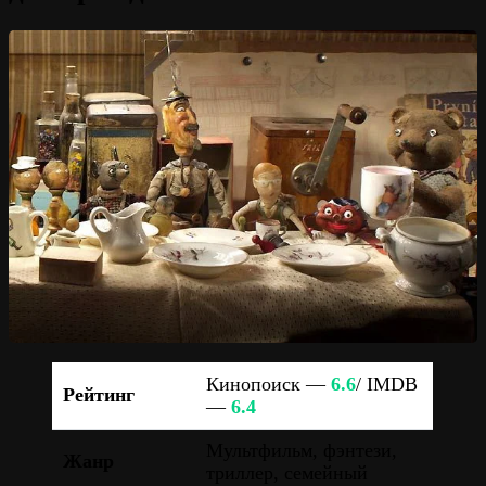
Кинопоиск —
6.6
/ IMDB
Рейтинг
—
6.4
Мультфильм, фэнтези,
Жанр
триллер, семейный