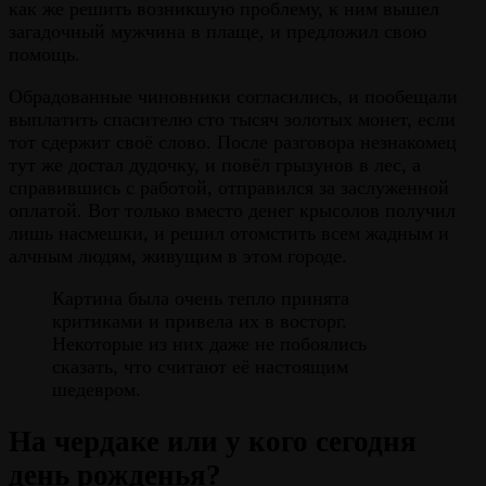
как же решить возникшую проблему, к ним вышел
загадочный мужчина в плаще, и предложил свою
помощь.
Обрадованные чиновники согласились, и пообещали
выплатить спасителю сто тысяч золотых монет, если
тот сдержит своё слово. После разговора незнакомец
тут же достал дудочку, и повёл грызунов в лес, а
справившись с работой, отправился за заслуженной
оплатой. Вот только вместо денег крысолов получил
лишь насмешки, и решил отомстить всем жадным и
алчным людям, живущим в этом городе.
Картина была очень тепло принята
критиками и привела их в восторг.
Некоторые из них даже не побоялись
сказать, что считают её настоящим
шедевром.
На чердаке или у кого сегодня
день рожденья?