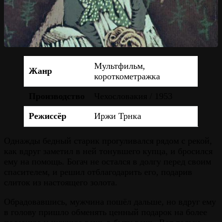
Мультфильм,
Жанр
короткометражка
Производство
Чехословакия / 1953
Режиссёр
Иржи Трнка
Однажды бедный старик прогуливался рядом с рекой,
как вдруг заметил в ней тонувшего купца, и бросился
ему на помощь. Богач не остался в долгу перед своим
спасителем, и решил отблагодарить его, подарив
слиток из настоящего золота.
Обрадовавшись, мужчина пошёл дальше, но вдруг ему
в голову пришло обменять ценный подарок на более