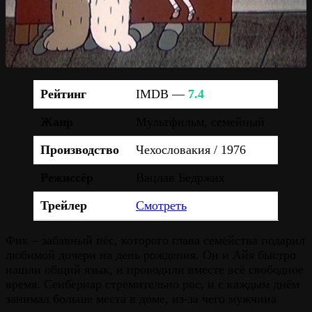
Рейтинг
IMDB —
7.4
Жанр
Мультфильм, семейный
Производство
Чехословакия / 1976
Режиссёр
Вацлав Бедржих
Трейлер
Смотреть
Фик – забавный пёс, которого глава семейства подарил
любимой дочери на день рождения. Он и Айя быстро
нашли общий язык, и проводили вместе всё свободное
время. Сенбернар стремительно рос, и с каждым днём
занимал больше места в доме, из-за чего мужчина