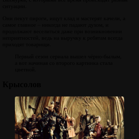
ситуации.
Они пекут пироги, ищут клад и мастерят качели, а
самое главное – никогда не падают духом, и
продолжают веселиться даже при возникновении
неприятностей, ведь на выручку к ребятам всегда
приходят товарищи.
Первый сезон сериала вышел чёрно-былым,
а вот начиная со второго картинка стала
цветной.
Крысолов