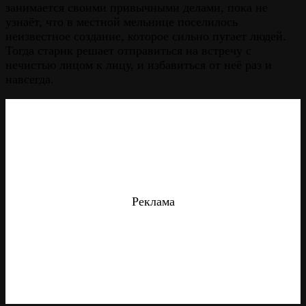
занимается своими привычными делами, пока не
узнаёт, что в местной мельнице поселилось
неизвестное создание, которое сильно пугает людей.
Тогда старик решает отправиться на встречу с
нечистью лицом к лицу, и избавиться от неё раз и
навсегда.
Реклама