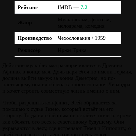
Рейтинг
IMDB —
7.2
Мультфильм, фэнтези,
Жанр
мелодрама, комедия
Производство
Чехословакия / 1959
Режиссёр
Иржи Трнка
Действие мультфильма разворачивается в Древних
Афинах в конце мая. Дочь царя Эгея по имени Гермия,
должна выйти замуж за воина Деметрия, но по-
настоящему она влюблена в простого парня Лизандра,
и хочет строить совместную жизнь именно с ним.
Чтобы разрешить конфликт, Эгей обращается за
помощью к судье Тезею, который встаёт на его
сторону. Тогда влюблённым не остаётся ничего, кроме
как сбежать ото всех к счастливому будущему. Они
укрываются в лесу, где встречают Тезея и Ипполиту, о
чьей свадьбе в этот день говорит весь город.