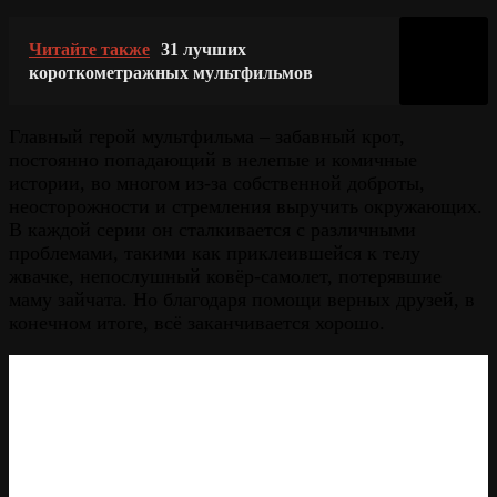
Читайте также
31 лучших
короткометражных мультфильмов
Главный герой мультфильма – забавный крот,
постоянно попадающий в нелепые и комичные
истории, во многом из-за собственной доброты,
неосторожности и стремления выручить окружающих.
В каждой серии он сталкивается с различными
проблемами, такими как приклеившейся к телу
жвачке, непослушный ковёр-самолет, потерявшие
маму зайчата. Но благодаря помощи верных друзей, в
конечном итоге, всё заканчивается хорошо.