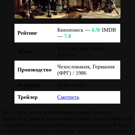
Кинопоиск —
6.9
/ IMDB
Рейтинг
—
7.8
Мультфильм, ужасы,
Жанр
фэнтези
Чехословакия, Германия
Производство
(ФРГ) / 1986
Режиссёр
Иржи Барта
Трейлер
Смотреть
Из-за того, что вся территория города Гамельн
погрязла в грязи и различных отходах, на его улицах со
страшной скоростью начали плодиться крысы. И когда
власти организовали собрание, на котором обсуждали,