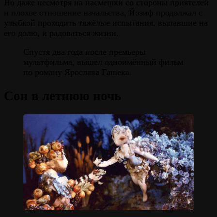
Но даже несмотря на насмешки со стороны приятелей
и плохое отношение начальства, Йозиф продолжал с
улыбкой проходить тяжёлые испытания, выпавшие на
его долю, и радоваться жизни.
Спустя два года после премьеры
мультфильма, вышел одноимённый фильм
по роману Ярослава Гашека.
Сон в летнюю ночь