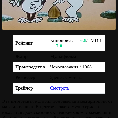
Кинопоиск —
6.8
/ IMDB
Рейтинг
—
7.8
Жанр
Мультфильм
Производство
Чехословакия / 1968
Режиссёр
Зденек Сметана
Трейлер
Смотреть
Эта интересная история понравится всем зрителям от
мала до велика. В центре сюжета мультсериала
находятся двое сказочных человечков – Кржемелик и
Вахмурка, с которыми всё время происходят разные