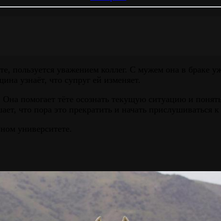
е, пользуется уважением коллег. С мужем она в браке уж
ина узнаёт, что супруг ей изменяет.
 Она помогает тёте осознать текущую ситуацию и понять
ает, что пора это прекратить и начать прислушиваться к
нном университете.