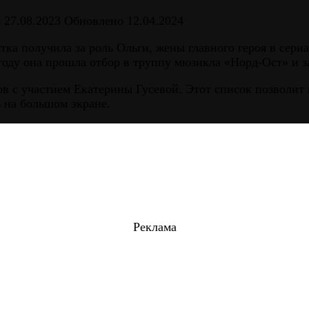
о
27.08.2023
Обновлено
12.04.2024
ка получила за роль Ольги, жены главного героя в сериа
 году она прошла отбор в труппу мюзикла «Норд-Ост» и з
 с участием Екатерины Гусевой. Этот список позволит н
 на большом экране.
Реклама