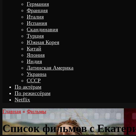
Германия
Франция
Италия
Испания
Скандинавия
Турция
Южная Корея
Китай
Япония
Индия
Латинская Америка
Украина
СССР
По актёрам
По режиссёрам
Netflix
Главная
»
Фильмы
Список фильмов с Екатер