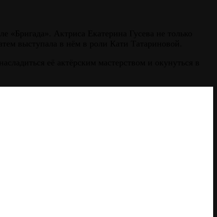
ле «Бригада». Актриса Екатерина Гусева не только
атем выступала в нём в роли Кати Татариновой.
асладиться её актёрским мастерством и окунуться в