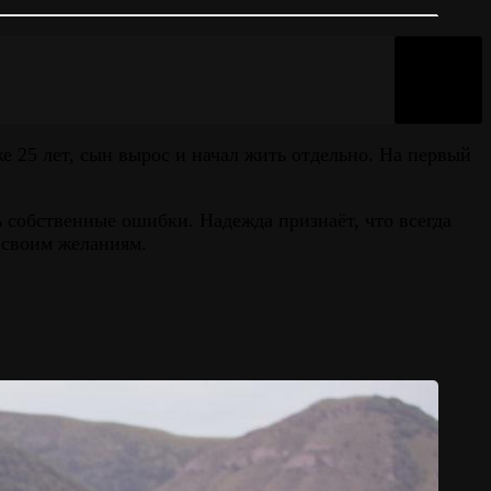
е 25 лет, сын вырос и начал жить отдельно. На первый
 собственные ошибки. Надежда признаёт, что всегда
 своим желаниям.