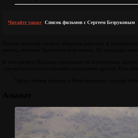
Читайте также
Список фильмов с Сергеем Безруковым
Потомственный педагог Надежда работает в университет
взгляд, обычная благополучная жизнь. Но однажды женщ
В это время к Надежде приезжает её племянница Алёна.
стремилась соответствовать ожиданиям других. Она реш
Часть съёмок прошла в Новгородском государстве
Аманат