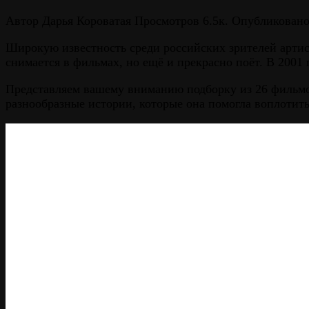
Автор
Дарья Короватая
Просмотров
6.5к.
Опубликован
Широкую известность среди российских зрителей артист
снимается в фильмах, но ещё и прекрасно поёт. В 2001
Представляем вашему вниманию подборку из 26 фильмов
разнообразные истории, которые она помогла воплотить