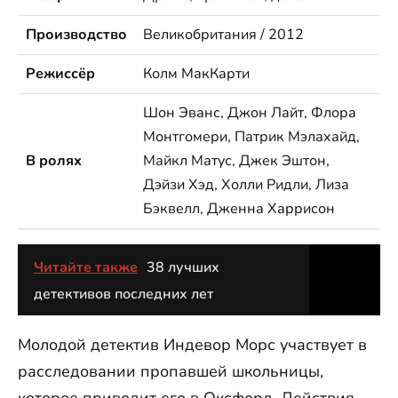
Производство
Великобритания / 2012
Режиссёр
Колм МакКарти
Шон Эванс, Джон Лайт, Флора
Монтгомери, Патрик Мэлахайд,
В ролях
Майкл Матус, Джек Эштон,
Дэйзи Хэд, Холли Ридли, Лиза
Бэквелл, Дженна Харрисон
Читайте также
38 лучших
детективов последних лет
Молодой детектив Индевор Морс участвует в
расследовании пропавшей школьницы,
которое приводит его в Оксфорд. Действия