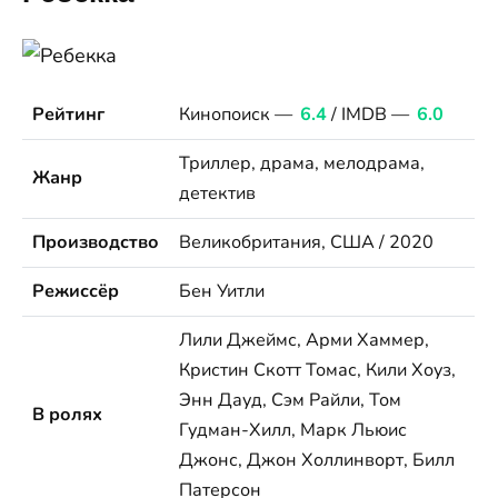
Рейтинг
Кинопоиск —
6.4
/ IMDB —
6.0
Триллер, драма, мелодрама,
Жанр
детектив
Производство
Великобритания, США / 2020
Режиссёр
Бен Уитли
Лили Джеймс, Арми Хаммер,
Кристин Скотт Томас, Кили Хоуз,
Энн Дауд, Сэм Райли, Том
В ролях
Гудман-Хилл, Марк Льюис
Джонс, Джон Холлинворт, Билл
Патерсон