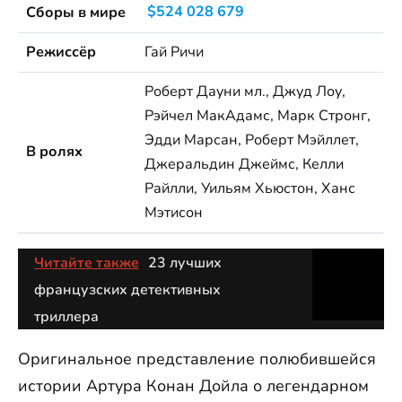
Сборы в мире
$524 028 679
Режиссёр
Гай Ричи
Роберт Дауни мл., Джуд Лоу,
Рэйчел МакАдамс, Марк Стронг,
Эдди Марсан, Роберт Мэйллет,
В ролях
Джеральдин Джеймс, Келли
Райлли, Уильям Хьюстон, Ханс
Мэтисон
Читайте также
23 лучших
французских детективных
триллера
Оригинальное представление полюбившейся
истории Артура Конан Дойла о легендарном