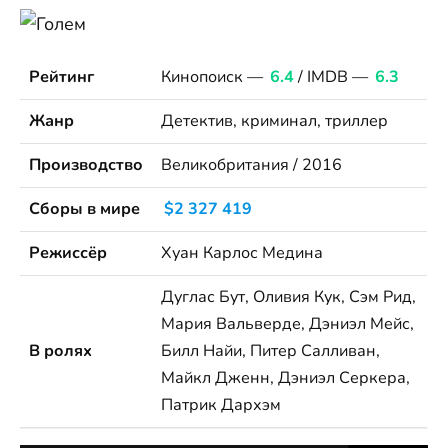
Рейтинг
Кинопоиск —
6.4
/ IMDB —
6.3
Жанр
Детектив, криминал, триллер
Производство
Великобритания / 2016
Сборы в мире
$2 327 419
Режиссёр
Хуан Карлос Медина
Дуглас Бут, Оливия Кук, Сэм Рид,
Мария Вальверде, Дэниэл Мейс,
В ролях
Билл Найи, Питер Салливан,
Майкл Дженн, Дэниэл Серкера,
Патрик Дархэм