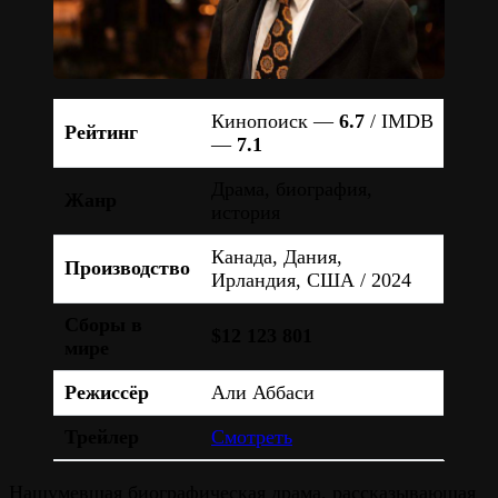
Кинопоиск —
6.7
/ IMDB
Рейтинг
—
7.1
Драма, биография,
Жанр
история
Канада, Дания,
Производство
Ирландия, США / 2024
Сборы в
$12 123 801
мире
Режиссёр
Али Аббаси
Трейлер
Смотреть
Нашумевшая биографическая драма, рассказывающая