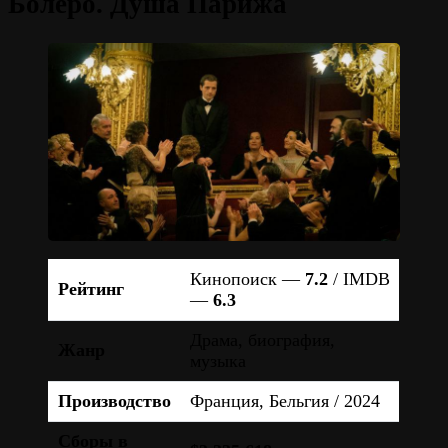
Болеро. Душа Парижа
Кинопоиск —
7.2
/ IMDB
Рейтинг
—
6.3
Драма, биография,
Жанр
музыка
Производство
Франция, Бельгия / 2024
Сборы в