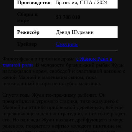
Производство
Бразилия, США / 2024
Сборы в
$3 788 010
мире
Режиссёр
Дэвид Шурманн
Трейлер
Смотреть
Философская и приятная драма
с Жаном Рено в
главной роли
. В молодости бразильский рыбак Жуан
наслаждался морем, свободой и счастливой жизнью с
женой Марией и маленьким сыном, пока
неожиданный шторм не погубил мальчика.
Спустя годы Жуан по-прежнему рыбачит. Он
превратился в угрюмого старика, тихо живущего с
Марией на отшибе прибрежной деревеньки, всё ещё
переживающего давнюю трагедию, и ничто не радует
его. Но однажды Жуан находит дрейфующего в море
раненого, покрытого нефтью молодого пингвина на