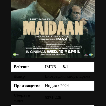
Рейтинг
IMDB —
8.1
Жанр
Биография, спорт, драма
Производство
Индия / 2024
Сборы в
$371 226
мире