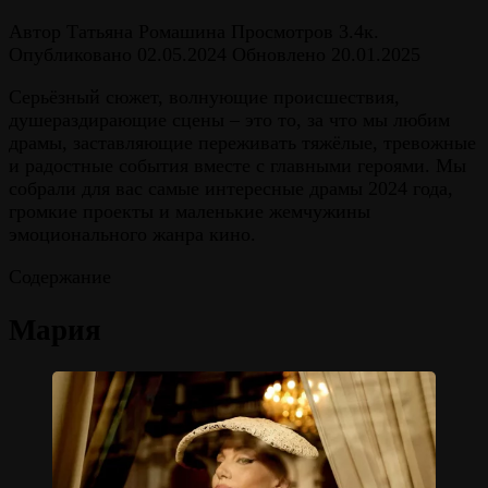
Автор
Татьяна Ромашина
Просмотров
3.4к.
Опубликовано
02.05.2024
Обновлено
20.01.2025
Серьёзный сюжет, волнующие происшествия,
душераздирающие сцены – это то, за что мы любим
драмы, заставляющие переживать тяжёлые, тревожные
и радостные события вместе с главными героями. Мы
собрали для вас самые интересные драмы 2024 года,
громкие проекты и маленькие жемчужины
эмоционального жанра кино.
Содержание
Мария