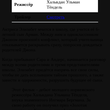
Хальвдан Ульман
Режиссёр
Тёндель
Трейлер
Смотреть
Актриса Элизабет мчится в школу, где учится её 6-
летний сын Арман. Между ним и одноклассником
Джоном произошёл конфликт, который учительница
отказывается раскрывать сразу, попросив дождаться
родителей Джона.
Когда прибывают Сара и Андерс, начинается разговор
между всеми родителями и тремя представителями
школы. Элизабет придётся напрячь все свои силы,
чтобы не дать всплывшим тайнам прошлого, а также
зависти и одержимости, разрушить будущее её сына.
Этот фильм – дебют молодого норвежского
режиссёра Хальвдана Ульмана Тёнделя,
внука знаменитого Ингмара Бергмана. За
свою работу он получил приз «Золотая