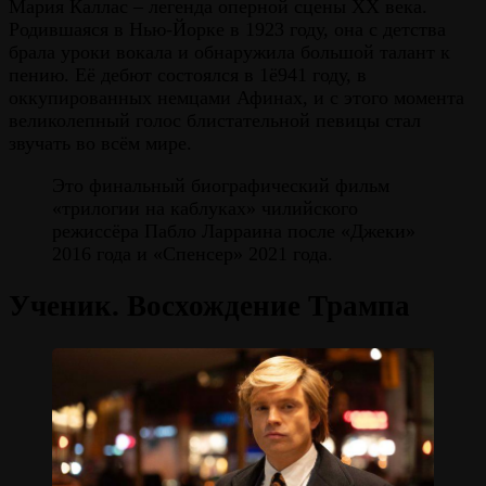
Мария Каллас – легенда оперной сцены XX века.
Родившаяся в Нью-Йорке в 1923 году, она с детства
брала уроки вокала и обнаружила большой талант к
пению. Её дебют состоялся в 1ё941 году, в
оккупированных немцами Афинах, и с этого момента
великолепный голос блистательной певицы стал
звучать во всём мире.
Это финальный биографический фильм
«трилогии на каблуках» чилийского
режиссёра Пабло Ларраина после «Джеки»
2016 года и «Спенсер» 2021 года.
Ученик. Восхождение Трампа