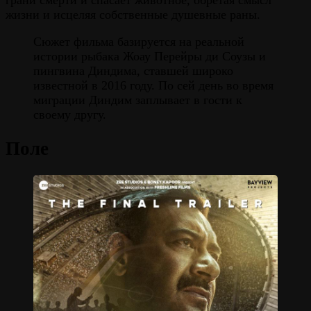
грани смерти и спасает животное, обретая смысл
жизни и исцеляя собственные душевные раны.
Сюжет фильма базируется на реальной
истории рыбака Жоау Перейры ди Соузы и
пингвина Диндима, ставшей широко
известной в 2016 году. По сей день во время
миграции Диндим заплывает в гости к
своему другу.
Поле