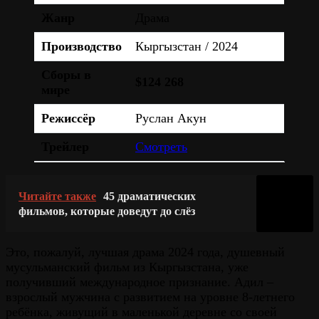
Жанр
Драма
Производство
Кыргызстан / 2024
Сборы в
$124 268
мире
Режиссёр
Руслан Акун
Трейлер
Смотреть
Читайте также
45 драматических
фильмов, которые доведут до слёз
Это, пожалуй, лучшая драма 2024 года, душевный
мусульманский фильм из Кыргызстана, уже
получивший международное признание. Адил –
взрослый мужчина с развитием на уровне 8-летнего
ребёнка, живущий в маленькой деревне со своей