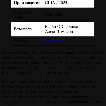
Производство
США / 2024
Сборы в
$725 708
мире
Келли О’Салливан,
Режиссёр
Алекс Томпсон
Трейлер
Смотреть
Строитель Дэн Мюллер пытается правильно воспитать
свою проблемную дочь-подростка Дейзи и скорбит по
сыну, который покончил с собой. Находясь постоянно
в стрессе, он грубит людям, и его состояние замечает
Рита, актриса общественного театра.
Женщина приглашает Дэна на роль сурового лорда
Капулетти в их предстоящей постановке «Ромео и
Джульетта», и Дэн, поначалу скептически
относящийся к этой идее, внезапно увлекается, а
заодно переживает с множеством новых знакомых их