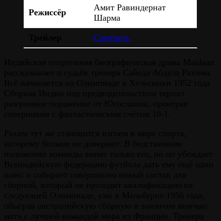
Амит Равиндернат
Режиссёр
Шарма
Трейлер
Смотреть
Индийская спортивная биографическая драма Maidaan
рассказывает о судьбе тренера Сайеда Абдула Рахима.
Всё начинается на Олимпиаде в Хельсинки 1952 года.
Сборная Индии под предводительством терпит
разгромное поражение от Югославии, проиграв
соперникам с фантастическим счётом 10-1.
Рахим тут же становится изгоем в мире спорта,
которому больше не доверяют. В бедственном
положении команды винят только его, но он убеждает
Всеиндийскую федерацию футбола дать ему ещё один
шанс и собирает совершенно новый состав для
сборной, который не проходит квалификацию на
следующей Олимпиаде, уже в Мельбурне 1956 года,
обыграв австралийскую сборную и закончив вничью
матч с лучшей командой мира из Франции. Тренера