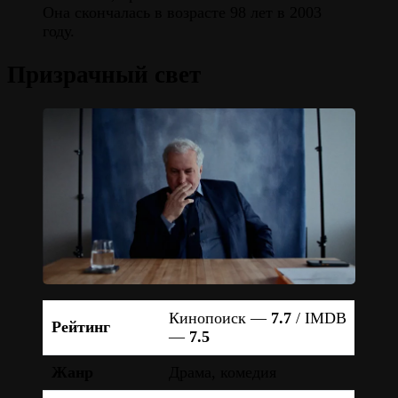
Она скончалась в возрасте 98 лет в 2003
году.
Призрачный свет
Кинопоиск —
7.7
/ IMDB
Рейтинг
—
7.5
Жанр
Драма, комедия