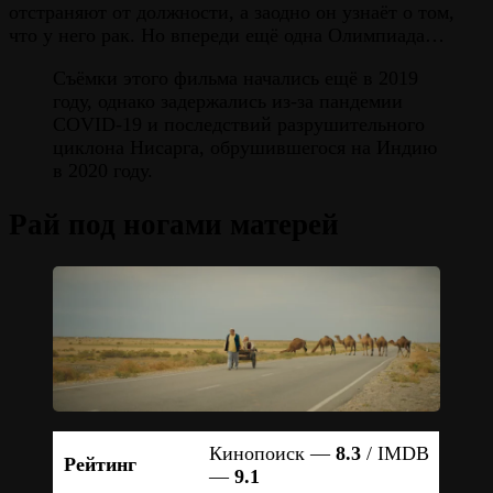
отстраняют от должности, а заодно он узнаёт о том,
что у него рак. Но впереди ещё одна Олимпиада…
Съёмки этого фильма начались ещё в 2019
году, однако задержались из-за пандемии
COVID-19 и последствий разрушительного
циклона Нисарга, обрушившегося на Индию
в 2020 году.
Рай под ногами матерей
Кинопоиск —
8.3
/ IMDB
Рейтинг
—
9.1