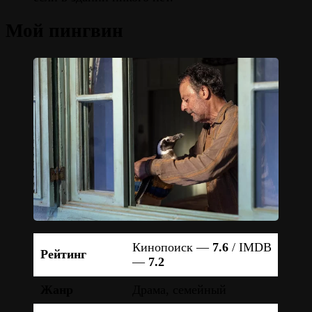
Мой пингвин
Кинопоиск —
7.6
/ IMDB
Рейтинг
—
7.2
Жанр
Драма, семейный