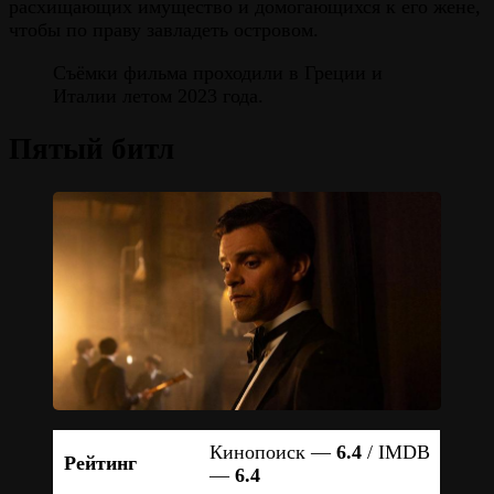
расхищающих имущество и домогающихся к его жене,
чтобы по праву завладеть островом.
Съёмки фильма проходили в Греции и
Италии летом 2023 года.
Пятый битл
Кинопоиск —
6.4
/ IMDB
Рейтинг
—
6.4