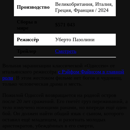
Великобритания, Италия,
Производство
Греция, Франция / 2024
Сборы в
$571 043
мире
Режиссёр
Уберто Пазолини
Трейлер
Смотреть
Вольная экранизации классической «Одиссеи» от
итальянского режиссёра
с Рэйфом Файнсом в главной
роли
. В этом жестоком фильме нет богов и чудовищ,
только человеческая драма и месть.
Пожилой Одиссей возвращается на родной остров
после 20 лет сражений. Его гнетёт груз переживаний, а
тело измучено ноющими ранами, но впереди ещё один
бой. Он должен найти общий язык с сыном, которого
оставил ещё младенцем, и разогнать молодых
аристократов, убеждённых в его смерти,