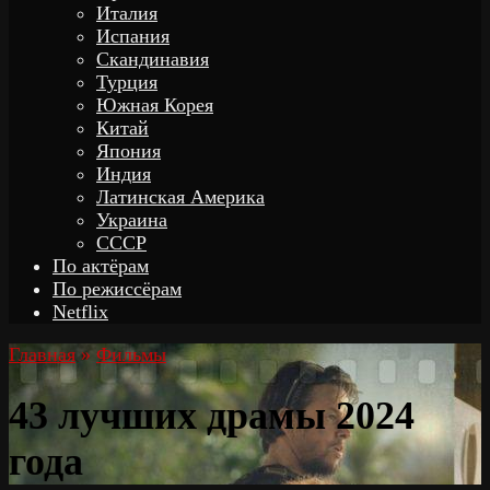
Италия
Испания
Скандинавия
Турция
Южная Корея
Китай
Япония
Индия
Латинская Америка
Украина
СССР
По актёрам
По режиссёрам
Netflix
Главная
»
Фильмы
43 лучших драмы 2024
года