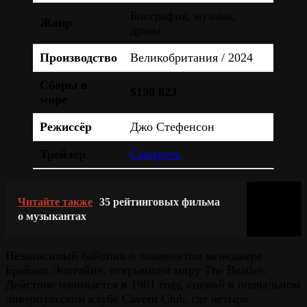
Биография, музыка,
Жанр
драма
Производство
Великобритания / 2024
Сборы в
$198 823
мире
Режиссёр
Джо Стефенсон
Трейлер
Смотреть
Читайте также
35 рейтинговых фильма
о музыкантах
Независимый байопик о знаменитом менеджере
Брайане Эпстайне, открывшем миру The Beatles.
Действие начинается в 1961 году, сценой в подвальном
ливерпульском клубе Cavern Club, где четыре