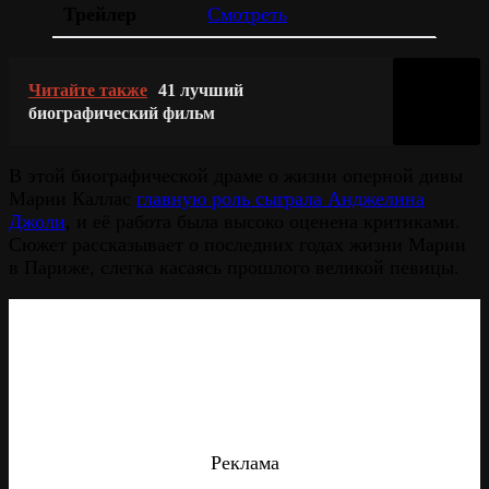
Трейлер
Смотреть
Читайте также
41 лучший
биографический фильм
В этой биографической драме о жизни оперной дивы
Марии Каллас
главную роль сыграла Анджелина
Джоли
, и её работа была высоко оценена критиками.
Сюжет рассказывает о последних годах жизни Марии
в Париже, слегка касаясь прошлого великой певицы.
Реклама