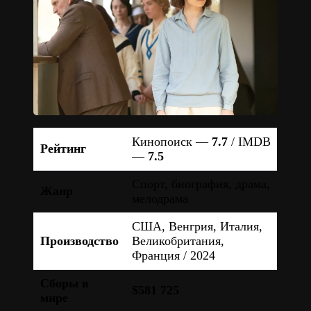
Кинопоиск —
7.7
/ IMDB
Рейтинг
—
7.5
Спорт, биография, драма,
Жанр
мелодрама
США, Венгрия, Италия,
Производство
Великобритания,
Франция / 2024
Сборы в
$581 725
мире