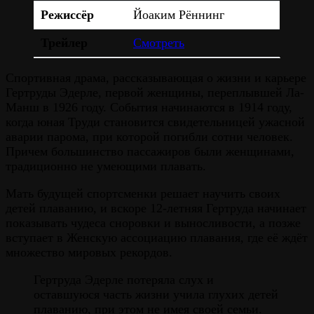
Режиссёр
Йоаким Рённинг
Трейлер
Смотреть
Спортивная драма, рассказывающая о жизни и карьере
Гертруды Эдерле, первой женщины, переплывшей Ла-
Манш в 1926 году. События начинаются в 1914 году,
когда юная Труди становится свидетельницей ужасной
аварии парома, при которой погибли сотни человек.
Причем большинство пассажиров были женщинами,
традиционно не умеющими плавать.
Мать будущей спортсменки решает научить своих
детей плаванию, и вскоре 12-летняя Гертруда начинает
показывать чудеса сноровки и выносливости, а позже
вступает в Женскую ассоциацию плавания, где её ждёт
множество мировых рекордов.
Гертруда Эдерле потеряла слух и
оставшуюся часть жизни учила глухих детей
плаванию, при этом не имея своей семьи.