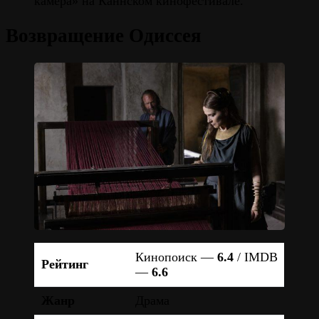
камера» на Каннском кинофестивале.
Возвращение Одиссея
Кинопоиск —
6.4
/ IMDB
Рейтинг
—
6.6
Жанр
Драма