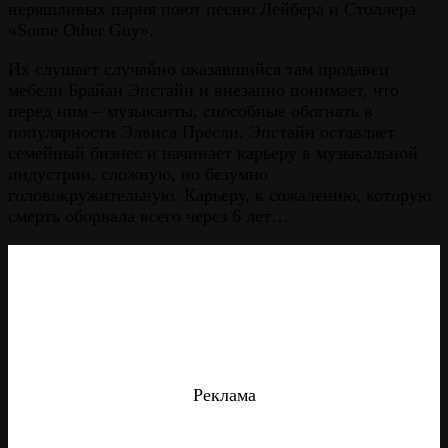
неряшливых парня поют песню Лейбера и Столлера
«Some Other Guy».
Их слушает случайно оказавшийся там продавец
мебели Брайан Эпстайн и внезапно понимает, что
перед ним – музыканты, способные обогнать в
популярности Элвиса Пресли. Эпстайн оставляет
семейный бизнес и начинает карьеру в музыкальной
индустрии, сложную, но безумно
головокружительную. Карьеру, к сожалению, которую
смерть оборвала всего через 6 лет…
Реклама