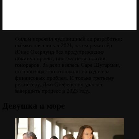
Фильм пережил чудовищный ад разработки:
съёмки начались в 2021, затем режиссёр
Юнас Окерлунд без предупреждения
покинул проект, никому не выплатив
гонораров. За дело взялась Сара Шугарман,
но производство отложили на год из-за
финансовых проблем. И только третьему
режиссёру, Джо Стефенсону удалось
завершить процесс в 2023 году.
Девушка и море