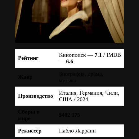
Кинопоиск —
7.1
/ IMDB
Рейтинг
—
6.6
Биография, драма,
Жанр
музыка
Италия, Германия, Чили,
Производство
США / 2024
Сборы в
$402 175
мире
Режиссёр
Пабло Ларраин