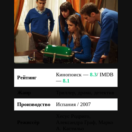
Кинопоиск —
8.3
/ IMDB
Рейтинг
—
8.1
Жанр
Триллер, драма, детектив
Производство
Испания / 2007
Хесус Родриго,
Режиссёр
Александра Граф, Марко
А. Кастильо