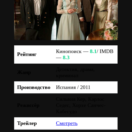
Кинопоиск —
8.1
/ IMDB
Рейтинг
—
8.3
Детектив, драма,
Жанр
криминал
Производство
Испания / 2011
Сильвия Кер, Карлос
Режиссёр
Седес, Хорхе Санчес-
Кабесудо
Трейлер
Смотреть