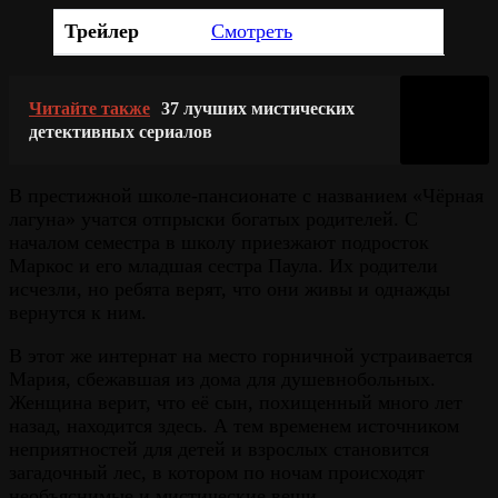
Трейлер
Смотреть
Читайте также
37 лучших мистических
детективных сериалов
В престижной школе-пансионате с названием «Чёрная
лагуна» учатся отпрыски богатых родителей. С
началом семестра в школу приезжают подросток
Маркос и его младшая сестра Паула. Их родители
исчезли, но ребята верят, что они живы и однажды
вернутся к ним.
В этот же интернат на место горничной устраивается
Мария, сбежавшая из дома для душевнобольных.
Женщина верит, что её сын, похищенный много лет
назад, находится здесь. А тем временем источником
неприятностей для детей и взрослых становится
загадочный лес, в котором по ночам происходят
необъяснимые и мистические вещи.