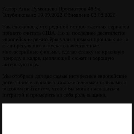
Автор
Анна Румянцева
Просмотров
48.9к.
Опубликовано
19.09.2022
Обновлено
03.08.2026
Так сложилось, что родиной остросюжетных сериалов
принято считать США. Но за последнее десятилетие
европейские режиссёры учли промахи прошлых лет и
стали регулярно выпускать качественные
многосерийные фильмы, сделав ставку на красивую
природу в кадре, цепляющий сюжет и хорошую
актерскую игру.
Мы отобрали для вас самые интересные европейские
детективные сериалы с положительными отзывами и
высоким рейтингом, чтобы Вы могли насладиться
интригой и примерить на себя роль сыщика.