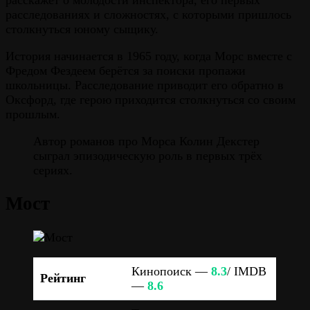
расследованиях и сложностях, с которыми пришлось
столкнуться юному сыщику.
История начинается в 1965 году, когда Морс вместе с
Фредом Фездеем берётся за поиски пропажи
школьницы. Расследование приводит его обратно в
Оксфорд, где герою приходится столкнуться со своим
прошлым.
Автор романов про Морса Колин Декстер
сыграл эпизодическую роль в первых трёх
сериях.
Мост
Кинопоиск —
8.3
/ IMDB
Рейтинг
—
8.6