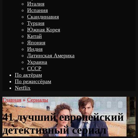
Италия
Испания
Скандинавия
Турция
Южная Корея
Китай
Япония
Индия
Латинская Америка
Украина
СССР
По актёрам
По режиссёрам
Netflix
Главная
»
Сериалы
41 лучший европейский
детективный сериал