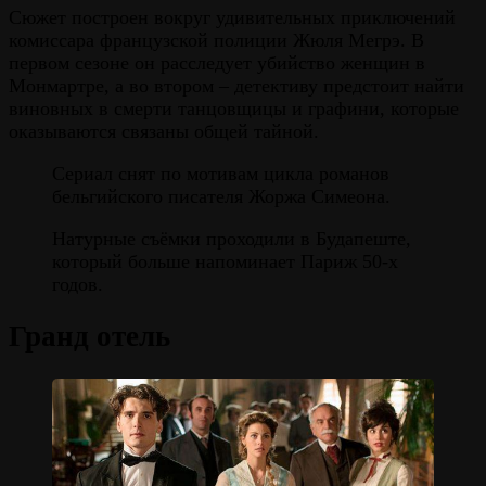
Сюжет построен вокруг удивительных приключений
комиссара французской полиции Жюля Мегрэ. В
первом сезоне он расследует убийство женщин в
Монмартре, а во втором – детективу предстоит найти
виновных в смерти танцовщицы и графини, которые
оказываются связаны общей тайной.
Сериал снят по мотивам цикла романов
бельгийского писателя Жоржа Симеона.
Натурные съёмки проходили в Будапеште,
который больше напоминает Париж 50-х
годов.
Гранд отель