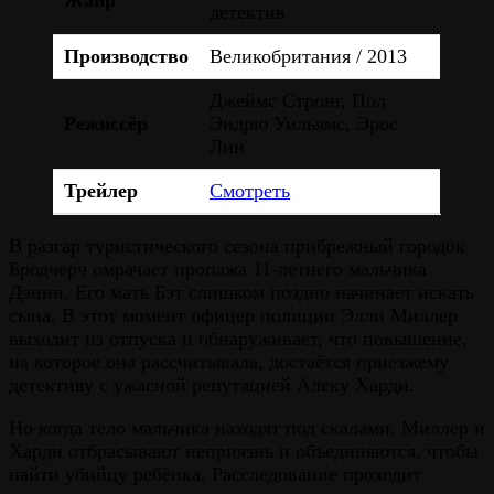
детектив
Производство
Великобритания / 2013
Джеймс Стронг, Пол
Режиссёр
Эндрю Уильямс, Эрос
Лин
Трейлер
Смотреть
В разгар туристического сезона прибрежный городок
Бродчерч омрачает пропажа 11-летнего мальчика
Дэнни. Его мать Бэт слишком поздно начинает искать
сына. В этот момент офицер полиции Элли Миллер
выходит из отпуска и обнаруживает, что повышение,
на которое она рассчитывала, достаётся приезжему
детективу с ужасной репутацией Алеку Харди.
Но когда тело мальчика находят под скалами, Миллер и
Харди отбрасывают неприязнь и объединяются, чтобы
найти убийцу ребёнка. Расследование проходит