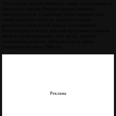
Это история четырёх обычных семей, проживающих в
небольшом городке Виндена рядом с атомной
электростанцией. Спокойные земли скрывают под
собой секретные туннели, в центре которых
расположен магический портал, позволяющий
путешествовать между разными временами и мирами.
Когда в городе пропадают двое детей, видимое
спокойствие рушится, обнажая ложь и тайны,
уходящие корнями в 1986 год.
Реклама