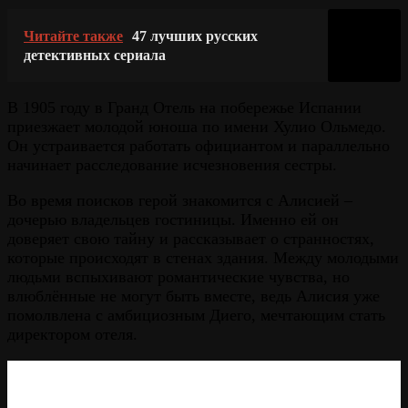
Читайте также
47 лучших русских
детективных сериала
В 1905 году в Гранд Отель на побережье Испании
приезжает молодой юноша по имени Хулио Ольмедо.
Он устраивается работать официантом и параллельно
начинает расследование исчезновения сестры.
Во время поисков герой знакомится с Алисией –
дочерью владельцев гостиницы. Именно ей он
доверяет свою тайну и рассказывает о странностях,
которые происходят в стенах здания. Между молодыми
людьми вспыхивают романтические чувства, но
влюблённые не могут быть вместе, ведь Алисия уже
помолвлена с амбициозным Диего, мечтающим стать
директором отеля.