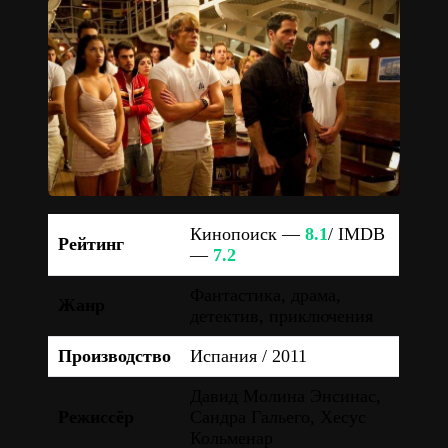
Кинопоиск —
8.1
/ IMDB
Рейтинг
—
7.2
Фантастика, драма,
Жанр
детектив, приключения
Производство
Испания / 2011
Давид Молина Энсинас,
Режиссёр
Сандра Гальего, Хесус
Кольменар