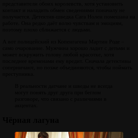
представители обоих королевств, хотя установить
контакт и наладить обмен сведениями поначалу не
получается. Детектив-шведка Сага Нолен помешана на
работе. Она редко даёт волю чувствам и эмоциям,
поэтому плохо сближается с людьми.
А вот полицейский из Копенгагена Мартин Роде –
само очарование. Мужчина хорошо ладит с детьми и
может вскружить голову любой красотке, хотя
последнее временами ему вредит. Сначала детективы
соперничают, но позже объединяются, чтобы поймать
преступника.
В реальности датчане и шведы не всегда
могут понять друг друга при беглом
разговоре, что связано с различиями в
акцентах.
Чёрная лагуна