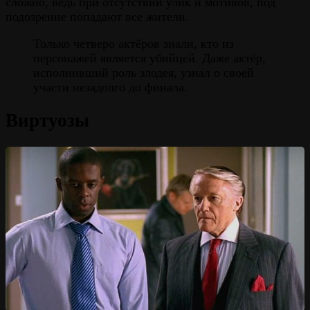
сложно, ведь при отсутствии улик и мотивов, под
подозрение попадают все жители.
Только четверо актёров знали, кто из
персонажей является убийцей. Даже актёр,
исполнивший роль злодея, узнал о своей
участи незадолго до финала.
Виртуозы