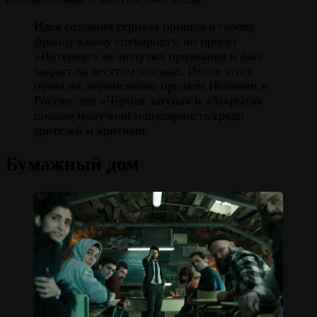
Идея создания сериала пришла в голову
французскому сценаристу, но проект
«Интернат» не получил признания и был
закрыт на десятом эпизоде. После этого
права на экранизацию продали Испании и
России, где «Чёрная лагуна» и «Закрытая
школа» получили популярность среди
зрителей и критиков.
Бумажный дом