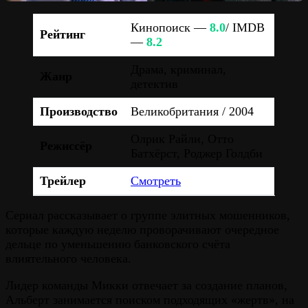
Кинопоиск —
8.0
/ IMDB
Рейтинг
—
8.2
Драма, криминал,
Жанр
детектив
Производство
Великобритания / 2004
Олрик Райли, Отто
Режиссёр
Батхёрст, Роджер Голдби
Трейлер
Смотреть
Сериал рассказывает о группе элитных мошенников,
которые каждую неделю проворачивают очередное
дельце по уменьшению банковского счёта
влиятельного человека.
Лидер команды Микки отвечает за создание планов,
Альберт занимается поиском подходящих «жертв», на