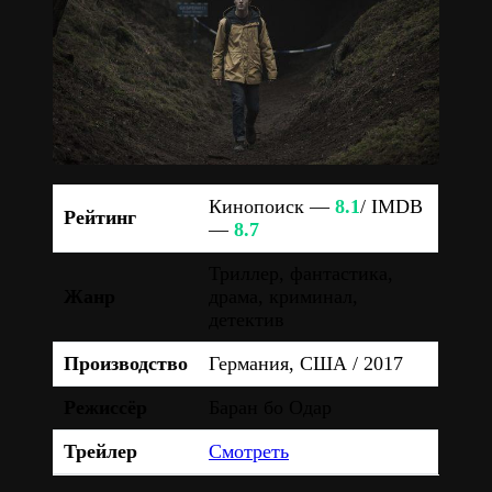
Кинопоиск —
8.1
/ IMDB
Рейтинг
—
8.7
Триллер, фантастика,
Жанр
драма, криминал,
детектив
Производство
Германия, США / 2017
Режиссёр
Баран бо Одар
Трейлер
Смотреть