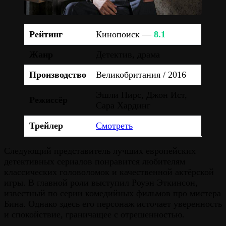
Рейтинг
Кинопоиск —
8.1
Жанр
Детектив, драма
Производство
Великобритания / 2016
Эшли Пирс, Джон Ист,
Режиссёр
Сара Хардинг
Трейлер
Смотреть
Следующий представитель лучших европейских
детективных сериалов понравится любителям
классических головоломок и качественной актёрской
игры. В главной роли выступил Роуэн Эткинсон,
известный по серии комедийных фильмов про мистера
Бина. Однако здесь его персонаж источает уверенность
и спокойствие, граничащее с отрешенностью.