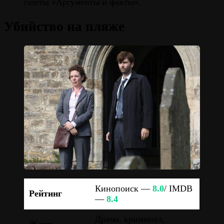
газеты «Аргументы и факты».
Убийство на пляже
Кинопоиск —
8.0
/ IMDB
Рейтинг
—
8.4
Драма, криминал,
Жанр