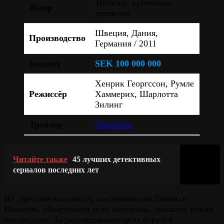
Триллер, криминал,
Жанр
детектив
Швеция, Дания,
Производство
Германия / 2011
Бюджет
SEK 100 000 000
Хенрик Георгссон, Румле
Режиссёр
Хаммерих, Шарлотта
Зилинг
Трейлер
Смотреть
Читайте также
45 лучших детективных
сериалов последних лет
На Эресуннском мосту, соединяющем Данию и
Швецию, обнаружено тело женщины, лежащее ровно
посередине. За расследование дела берутся