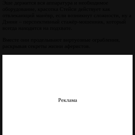
Эше держится вся аппаратура и необходимое
оборудование, красотка Стейси действует как
отвлекающий манёвр, если возникнут сложности, ну а
Дэнни – перспективный стажёр-мошенник, который
всегда находится на подхвате.
Вместе они проделывают виртуозные ограбления,
раскрывая секреты жизни аферистов.
Реклама