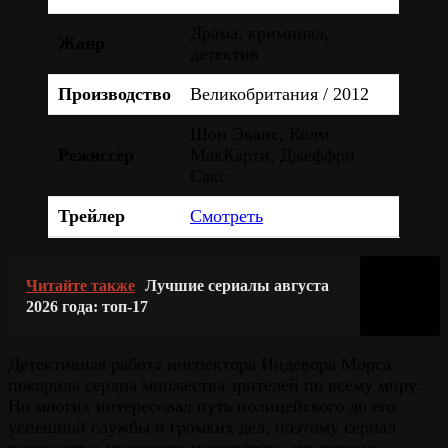
Драма, криминал,
Жанр
детектив
Производство
Великобритания / 2012
Шон Эванс, Колм
Режиссёр
МакКарти, Джеффри
Сакс
Трейлер
Смотреть
Читайте также
Лучшие сериалы августа
2026 года: топ-17
Детективная работа инспектора Индевора Морса
покорила сердца множества зрителей по всему миру.
Но многих интересовал путь полицейского до его
успешной службы и громких дел, поэтому сериал
расскажет о молодости инспектора, его первых