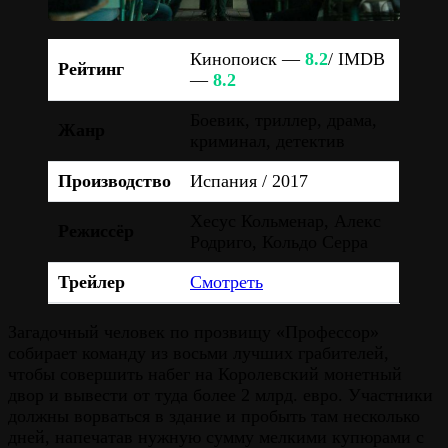
Кинопоиск —
8.2
/ IMDB
Рейтинг
—
8.2
Боевик, триллер, драма,
Жанр
криминал, детектив
Производство
Испания / 2017
Хесус Кольменар, Алекс
Режиссёр
Родриго, Кольдо Серра
Трейлер
Смотреть
Загадочный человек по прозвищу «Профессор»
собирает команду из восьми лучших грабителей,
чтобы совершить набег на Королевский монетный
двор и вывести от туда более 2 млрд. евро. Участники
должны ворваться в здание и пробыть там несколько
дней, напечатав нужную сумму мелкими купюрами с