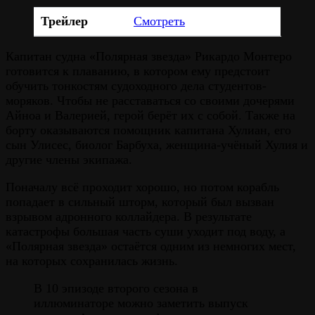
Трейлер
Смотреть
Капитан судна «Полярная звезда» Рикардо Монтеро
готовится к плаванию, в котором ему предстоит
обучить тонкостям судоходного дела студентов-
моряков. Чтобы не расставаться со своими дочерями
Айноа и Валерией, герой берёт их с собой. Также на
борту оказываются помощник капитана Хулиан, его
сын Улисес, биолог Барбуха, женщина-учёный Хулия и
другие члены экипажа.
Поначалу всё проходит хорошо, но потом корабль
попадает в сильный шторм, который был вызван
взрывом адронного коллайдера. В результате
катастрофы большая часть суши уходит под воду, а
«Полярная звезда» остаётся одним из немногих мест,
на которых сохранилась жизнь.
В 10 эпизоде второго сезона в
иллюминаторе можно заметить выпуск