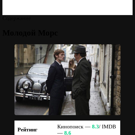
Содержание
Молодой Морс
Кинопоиск —
8.3
/ IMDB
Рейтинг
—
8.6