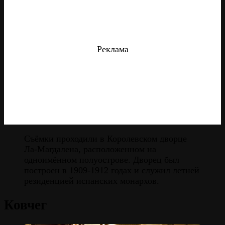
Реклама
Съёмки проходили в Королевском дворце
Ла-Магдалена, расположенном на
одноимённом полуострове. Дворец был
построен в 1909-1912 годах и служил летней
резиденцией испанских монархов.
Ковчег