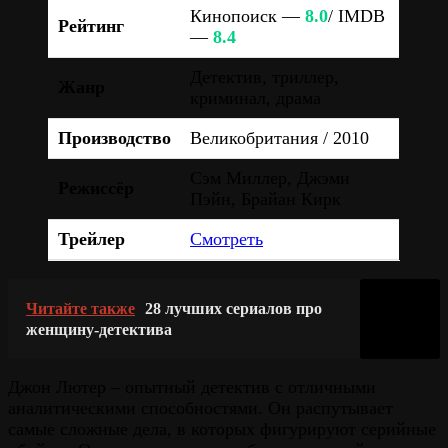
Кинопоиск —
8.0
/ IMDB
Рейтинг
—
8.4
Детектив, триллер,
Жанр
криминал, драма
Производство
Великобритания / 2010
Сэм Миллер, Джэми
Режиссёр
Пэйн, Брайан Кирк
Трейлер
Смотреть
Читайте также
28 лучших сериалов про
женщину-детектива
Джон Лютер – опытный детектив с отличными
аналитическими способностями. Он распутывает
самые сложные дела, в которых фигурируют серийные