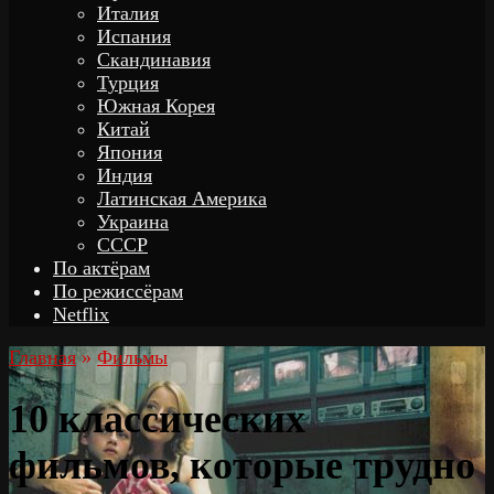
Италия
Испания
Скандинавия
Турция
Южная Корея
Китай
Япония
Индия
Латинская Америка
Украина
СССР
По актёрам
По режиссёрам
Netflix
Главная
»
Фильмы
10 классических
фильмов, которые трудно