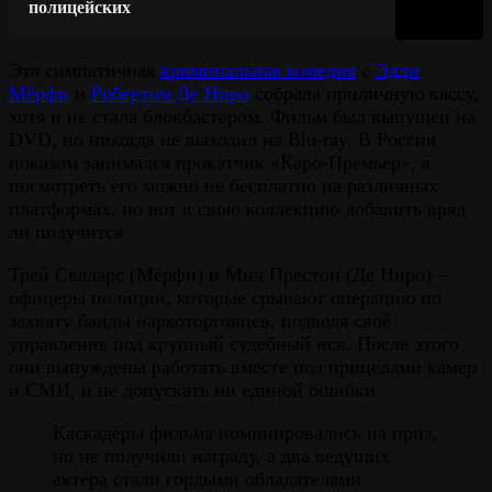
полицейских
Эта симпатичная
криминальная комедия
с
Эдди
Мёрфи
и
Робертом Де Ниро
собрала приличную кассу,
хотя и не стала блокбастером. Фильм был выпущен на
DVD, но никогда не выходил на Blu-ray. В России
показом занимался прокатчик «Каро-Премьер», а
посмотреть его можно не бесплатно на различных
платформах, но вот в свою коллекцию добавить вряд
ли получится.
Трей Селларс (Мёрфи) и Мич Престон (Де Ниро) –
офицеры полиции, которые срывают операцию по
захвату банды наркоторговцев, подводя своё
управление под крупный судебный иск. После этого
они вынуждены работать вместе под прицелами камер
и СМИ, и не допускать ни единой ошибки.
Каскадёры фильма номинировались на приз,
но не получили награду, а два ведущих
актёра стали гордыми обладателями