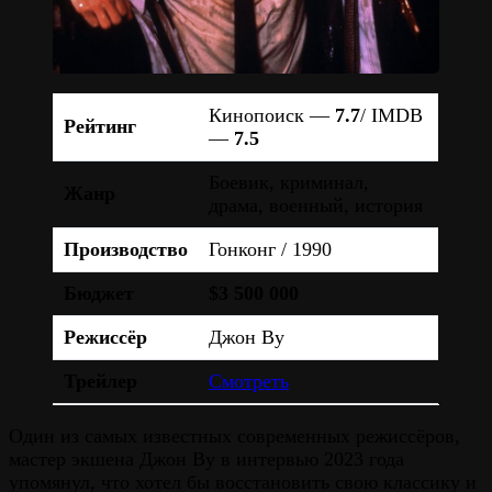
Кинопоиск —
7.7
/ IMDB
Рейтинг
—
7.5
Боевик, криминал,
Жанр
драма, военный, история
Производство
Гонконг / 1990
Бюджет
$3 500 000
Режиссёр
Джон Ву
Трейлер
Смотреть
Один из самых известных современных режиссёров,
мастер экшена Джон Ву в интервью 2023 года
упомянул, что хотел бы восстановить свою классику и