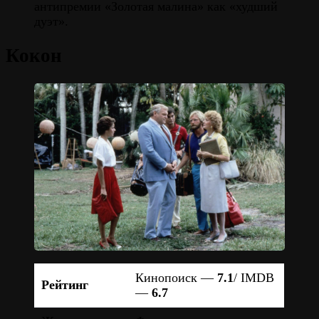
антипремии «Золотая малина» как «худший
дуэт».
Кокон
Кинопоиск —
7.1
/ IMDB
Рейтинг
—
6.7