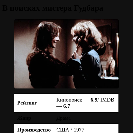
В поисках мистера Гудбара
Кинопоиск —
6.9
/ IMDB
Рейтинг
—
6.7
Жанр
Драма
Производство
США / 1977