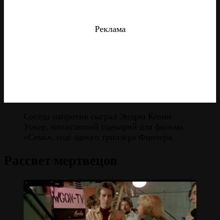
Реклама
Соседа напротив сыграл Эндрю Кевин
Уокер, написавший сценарий для фильма
«Семь», ещё одного триллера Финчера.
Рассвет мертвецов