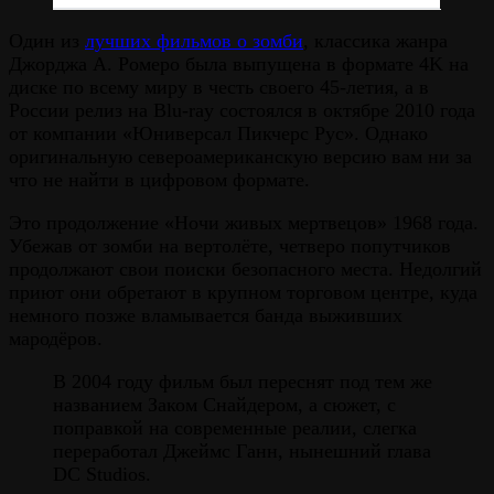
Один из
лучших фильмов о зомби
, классика жанра
Джорджа А. Ромеро была выпущена в формате 4K на
диске по всему миру в честь своего 45-летия, а в
России релиз на Blu-ray состоялся в октябре 2010 года
от компании «Юниверсал Пикчерс Рус». Однако
оригинальную североамериканскую версию вам ни за
что не найти в цифровом формате.
Это продолжение «Ночи живых мертвецов» 1968 года.
Убежав от зомби на вертолёте, четверо попутчиков
продолжают свои поиски безопасного места. Недолгий
приют они обретают в крупном торговом центре, куда
немного позже вламывается банда выживших
мародёров.
В 2004 году фильм был переснят под тем же
названием Заком Снайдером, а сюжет, с
поправкой на современные реалии, слегка
переработал Джеймс Ганн, нынешний глава
DC Studios.