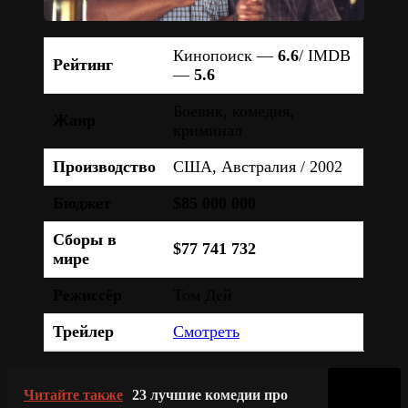
Кинопоиск —
6.6
/ IMDB
Рейтинг
—
5.6
Боевик, комедия,
Жанр
криминал
Производство
США, Австралия / 2002
Бюджет
$85 000 000
Сборы в
$77 741 732
мире
Режиссёр
Том Дей
Трейлер
Смотреть
Читайте также
23 лучшие комедии про