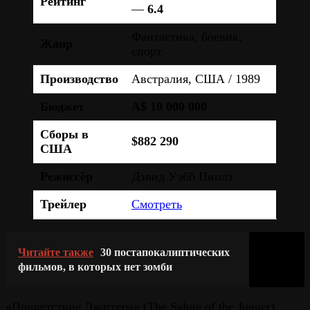
Рейтинг
—
6.4
Фантастика, боевик,
Жанр
спорт
Производство
Австралия, США / 1989
Бюджет
A$ 10 000 000
Сборы в
$882 290
США
Режиссёр
Дэвид Уэбб Пиплз
Трейлер
Смотреть
Читайте также
30 постапокалиптических
фильмов, в которых нет зомби
«Приветствие Джаггера» (The Salute of the Jugger)