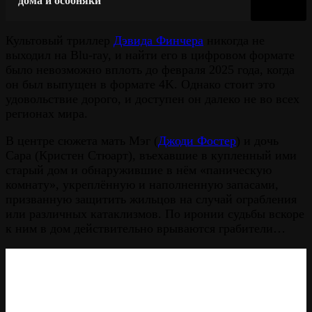
дома и особняки
Культовый триллер
Дэвида Финчера
никогда не
выходил на Blu-ray, и найти его в цифровом формате
было невозможно вплоть до февраля 2025 года, когда
он был выпущен в формате 4K. Однако стоит это
удовольствие дорого, и доступен он далеко не во всех
регионах мира.
В центре сюжета мать Мэг (
Джоди Фостер
) и дочь
Сара (Кристен Стюарт), въехавшие в купленный ими
старый дом и обнаружившие в нём «паническую
комнату», укреплённую и наполненную запасами,
призванную защитить жильцов на случай ограбления
или различных катаклизмов. По иронии судьбы вскоре
к ним в дом действительно врываются грабители…