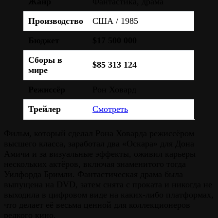
Жанр
Фантастика, драма
Производство
США / 1985
Бюджет
$17 500 000
Сборы в
$85 313 124
мире
Режиссёр
Рон Ховард
Трейлер
Смотреть
Фильм, который сделал Рона Ховарда режиссёром
высшего класса, заработал два «Оскара» для Дона
Амичи и за визуальные эффекты, оживил карьеры
нескольких актёров, включая знаменитого тогда
Уилфорда Бримли. Фантастическая драма была
выпущена на DVD, затем снята с проката и никогда не
выходила в цифровом виде на каких-либо платформах,
что делает её весьма ценной для коллекционеров
редкого кино.