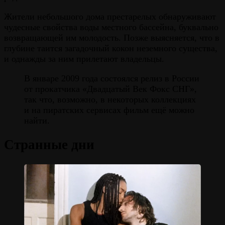
Жители небольшого дома престарелых обнаруживают
чудесные свойства воды местного бассейна, буквально
возвращающей им молодость. Позже выясняется, что в
глубине таится загадочный кокон неземного существа,
и однажды за ним прилетают владельцы.
В январе 2009 года состоялся релиз в России
от прокатчика «Двадцатый Век Фокс СНГ»,
так что, возможно, в некоторых коллекциях
и на пиратских сервисах фильм ещё можно
найти.
Странные дни