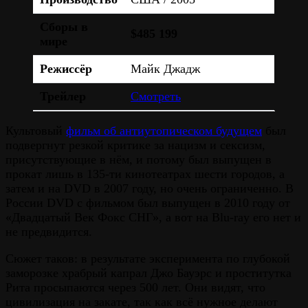
Сборы в
$485 199
мире
Режиссёр
Майк Джадж
Трейлер
Смотреть
Культовый
фильм об антиутопическом будущем
был
подвергнут резкой критике за нацизм и сексизм,
присутствующие в нём, и потому был выпущен в
прокат лишь в 135-ти кинотеатрах шести городов, а
затем и на DVD в 2007 году, но очень ограниченно. В
России DVD с фильмом был выпущен в 2010 году от
«Двадцатый Век Фокс СНГ», а вот на Blu-ray его нет и
не предвидится.
Сюжет таков: в результате эксперимента по глубокой
заморозке храбрый капрал Джо Бауэрс и проститутка
Рита просыпаются через 500 лет. Они видят, что
цивилизация на закате, так как всё нужное делают