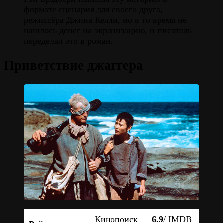
формате сценария для своего друга,
режиссёра Джина Келли, но в то время не
нашлось денег на экранизацию, и писатель
переделал это в роман.
Приветствие джаггера
Кинопоиск —
6.9
/ IMDB