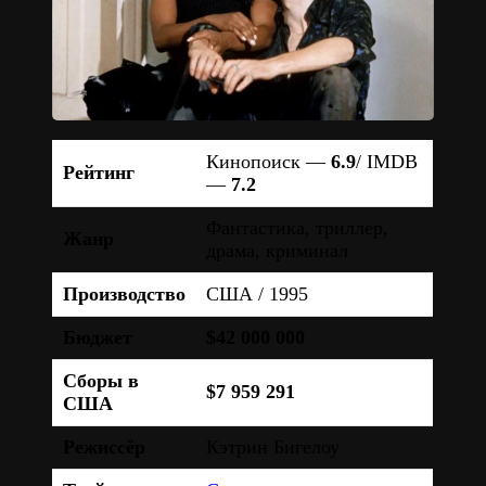
Кинопоиск —
6.9
/ IMDB
Рейтинг
—
7.2
Фантастика, триллер,
Жанр
драма, криминал
Производство
США / 1995
Бюджет
$42 000 000
Сборы в
$7 959 291
США
Режиссёр
Кэтрин Бигелоу