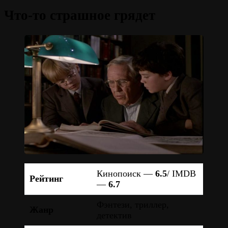
Что-то страшное грядет
Кинопоиск —
6.5
/ IMDB
Рейтинг
—
6.7
Фэнтези, триллер,
Жанр
детектив