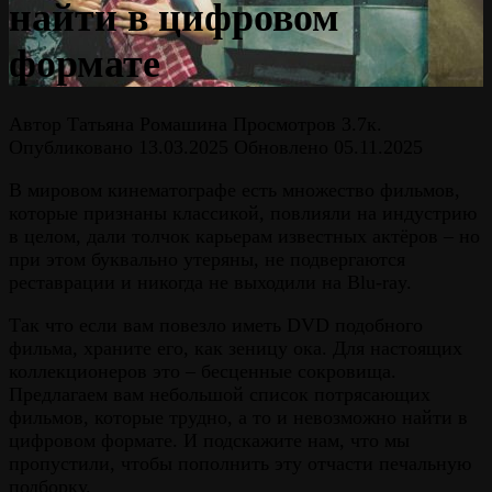
найти в цифровом
формате
Автор
Татьяна Ромашина
Просмотров
3.7к.
Опубликовано
13.03.2025
Обновлено
05.11.2025
В мировом кинематографе есть множество фильмов,
которые признаны классикой, повлияли на индустрию
в целом, дали толчок карьерам известных актёров – но
при этом буквально утеряны, не подвергаются
реставрации и никогда не выходили на Blu-ray.
Так что если вам повезло иметь DVD подобного
фильма, храните его, как зеницу ока. Для настоящих
коллекционеров это – бесценные сокровища.
Предлагаем вам небольшой список потрясающих
фильмов, которые трудно, а то и невозможно найти в
цифровом формате. И подскажите нам, что мы
пропустили, чтобы пополнить эту отчасти печальную
подборку.