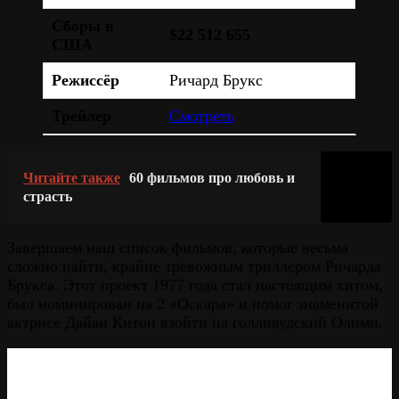
Сборы в
$22 512 655
США
Режиссёр
Ричард Брукс
Трейлер
Смотреть
Читайте также
60 фильмов про любовь и
страсть
Завершаем наш список фильмов, которые весьма
сложно найти, крайне тревожным триллером Ричарда
Брукса. Этот проект 1977 года стал настоящим хитом,
был номинирован на 2 «Оскара» и помог знаменитой
актрисе Дайан Китон взойти на голливудский Олимп.