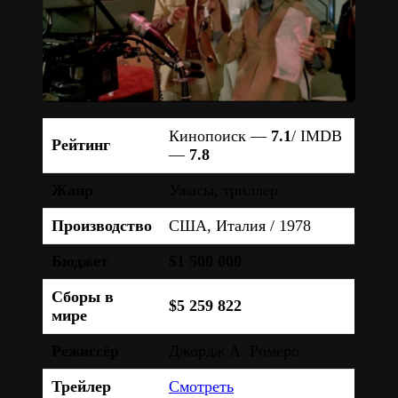
Кинопоиск —
7.1
/ IMDB
Рейтинг
—
7.8
Жанр
Ужасы, триллер
Производство
США, Италия / 1978
Бюджет
$1 500 000
Сборы в
$5 259 822
мире
Режиссёр
Джордж А. Ромеро
Трейлер
Смотреть