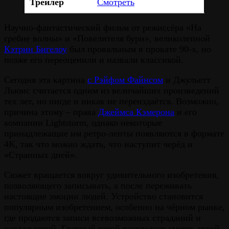
Трейлер
Смотреть
Научно-фантастический фильм от режиссёра «На
гребне волны» и «Повелителя бури», великолепной
Кэтрин Бигелоу
был провальным в прокате 90-х, но
позже его переоценили и назвали классикой.
Сегодня эта картина
с Рэйфом Файнсом
и Джульетт
Льюис считается одним из величайших произведений
тех лет, но нигде и никак не переиздаётся. Возможно,
причина этому – права
Джеймса Кэмерона
и его
компании Lightstorm, однако некоторые
принадлежащие им ретро-ленты появляются в формате
4K, так что можно ждать, что наступит черёд и
«Странных дней».
Сюжет вращается вокруг удивительного изобретения,
позволяющего записывать, а после переживать
настоящие эмоции людей. Устройство становится
популярным изобретением, особенно на чёрном рынке,
где продаются записи всевозможных страданий и
наслаждений. Главный герой расследует смерть своей