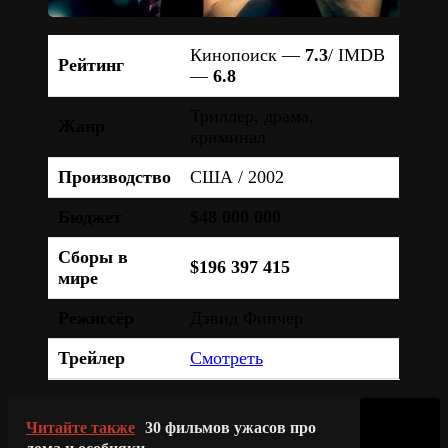
Кинопоиск —
7.3
/ IMDB
Рейтинг
—
6.8
Триллер, драма,
Жанр
криминал
Производство
США / 2002
Бюджет
$48 000 000
Сборы в
$196 397 415
мире
Режиссёр
Дэвид Финчер
Трейлер
Смотреть
Читайте также
30 фильмов ужасов про