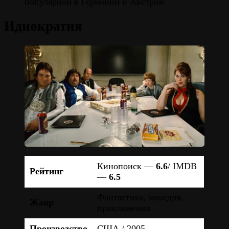
популярной в Германии и Австрии.
Идиократия
Кинопоиск —
6.6
/ IMDB
Рейтинг
—
6.5
Фантастика, комедия,
Жанр
приключения
Производство
США / 2005