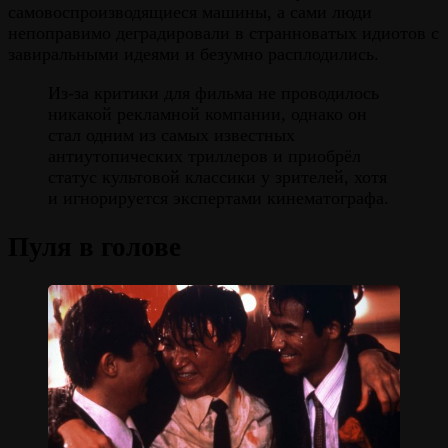
самовоспроизводящиеся машины, а сами люди
непоправимо деградировали в странноватых идиотов с
завиральными идеями и безумно расплодились.
Из-за критики для фильма не проводилось
никакой рекламной компании, однако он
стал одним из самых известных
антиутопических триллеров и приобрёл
статус культовой классики у зрителей, хотя
и игнорируется экспертами кинематографа.
Пуля в голове