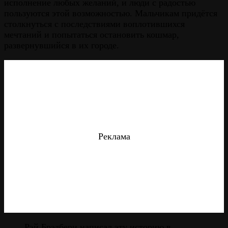
исполнение любых желаний, и люди с радостью
пользуются этой возможностью. Мальчикам придётся
столкнуться с последствиями воплотившихся
мечтаний и попытаться остановить кошмар,
развернувшийся в их городе.
Реклама
Рэй Брэдбери написал эту историю в