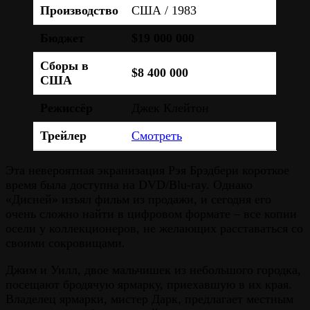
Производство
США / 1983
Бюджет
$19 000 000
Сборы в
$8 400 000
США
Режиссёр
Джек Клейтон
Трейлер
Смотреть
Эта невероятная экранизация Рэя Брэдбери короткое
время была доступна на DVD/Blu-ray. Однако
«Дисней» изъял фильм из продажи, и сегодня его
очень сложно найти в цифровом формате – все копии
осели у коллекционеров, не желающих расставаться со
своими сокровищами.
Джим и Уилл, двое мальчишек из небольшого городка,
посещают бродячую ярмарку, приехавшую в их края.
Владелец ярмарки, мистер Дарк, предлагает местным