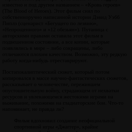
известно и под другим названием – «Кровь героев»
(The Blood of Heroes). Этот фильм снял по
собственноручно написанной истории Дэвид Уэбб
Пиплз (сценарист «Бегущего по лезвию»,
«Непрощенного» и «12 обезьян»). Путаница с
авторскими правами оставила этот фильм в
подвешенном состоянии, а все копии, которые
появлялись в мире – либо сокращены, либо
отличаются плохим качеством. Возможно, эту редкую
работу когда-нибудь отреставрируют.
Постапокалиптический сюжет, который потом
копировался в массе научно-фантастических сюжетов,
рассказывает о человечестве, пережившем
опустошительную войну, страдающем от нехватки
ресурсов и увлекающемся жестокими играми на
выживание, похожими на гладиаторские бои. Что-то
напоминает, не правда ли?
Фильм вдохновил создание неофициальной
спортивной игры «Джаггер», крайне