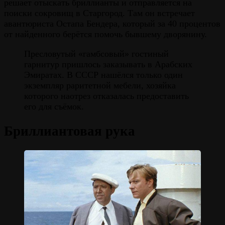
решает отыскать бриллианты и отправляется на
поиски сокровищ в Старгород. Там он встречает
авантюриста Остапа Бендера, который за 40 процентов
от найденного берётся помочь бывшему дворянину.
Пресловутый «гамбсовый» гостиный
гарнитур пришлось заказывать в Арабских
Эмиратах. В СССР нашёлся только один
экземпляр раритетной мебели, хозяйка
которого наотрез отказалась предоставить
его для съёмок.
Бриллиантовая рука