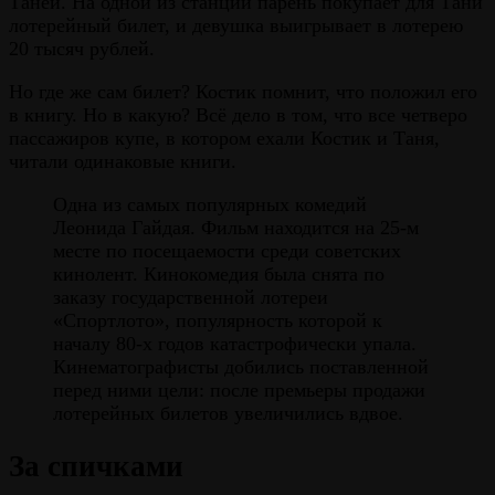
Таней. На одной из станций парень покупает для Тани
лотерейный билет, и девушка выигрывает в лотерею
20 тысяч рублей.
Но где же сам билет? Костик помнит, что положил его
в книгу. Но в какую? Всё дело в том, что все четверо
пассажиров купе, в котором ехали Костик и Таня,
читали одинаковые книги.
Одна из самых популярных комедий
Леонида Гайдая. Фильм находится на 25-м
месте по посещаемости среди советских
кинолент. Кинокомедия была снята по
заказу государственной лотереи
«Спортлото», популярность которой к
началу 80-х годов катастрофически упала.
Кинематографисты добились поставленной
перед ними цели: после премьеры продажи
лотерейных билетов увеличились вдвое.
За спичками