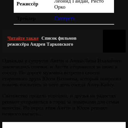
Леонид Гайдай, Ристо
Режиссёр
Орко
Трейлер
Смотреть
Читайте также
Список фильмов
режиссёра Андрея Тарковского
Однажды у супругов Антти и Анны-Лизы Ихалайнен
закончились спички, и Антти отправился за ними к
соседу. По дороге мужчина встретил своего
старинного друга Юсси Ватанена, который попросил
помочь посватать за него дочь соседа Анну-Кайсу.
Сватовство прошло успешно, и друзья на радостях
решают отправиться в город за подарками для семьи
невесты. Но перед этим Антти и Юсси решают
немного выпить….