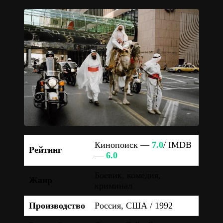
Кинопоиск —
7.0
/ IMDB
Рейтинг
—
6.0
Боевик, комедия,
Жанр
криминал
Производство
Россия, США / 1992