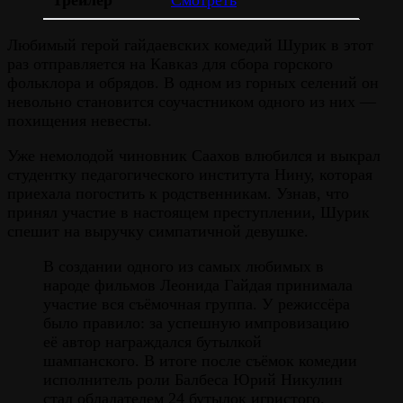
Любимый герой гайдаевских комедий Шурик в этот
раз отправляется на Кавказ для сбора горского
фольклора и обрядов. В одном из горных селений он
невольно становится соучастником одного из них —
похищения невесты.
Уже немолодой чиновник Саахов влюбился и выкрал
студентку педагогического института Нину, которая
приехала погостить к родственникам. Узнав, что
принял участие в настоящем преступлении, Шурик
спешит на выручку симпатичной девушке.
В создании одного из самых любимых в
народе фильмов Леонида Гайдая принимала
участие вся съёмочная группа. У режиссёра
было правило: за успешную импровизацию
её автор награждался бутылкой
шампанского. В итоге после съёмок комедии
исполнитель роли Балбеса Юрий Никулин
стал обладателем 24 бутылок игристого.