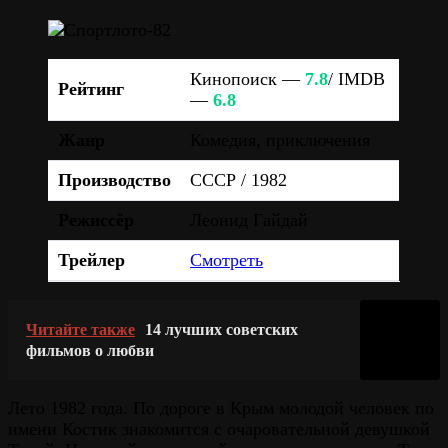
Кинопоиск —
7.8
/ IMDB
Рейтинг
—
6.8
Жанр
Комедия, приключения
Производство
СССР / 1982
Режиссёр
Леонид Гайдай
Трейлер
Смотреть
Читайте также
14 лучших советских
фильмов о любви
Лето 1982 года. По дороге в Крым молодой человек по
имени Костик знакомится с очаровательной девушкой