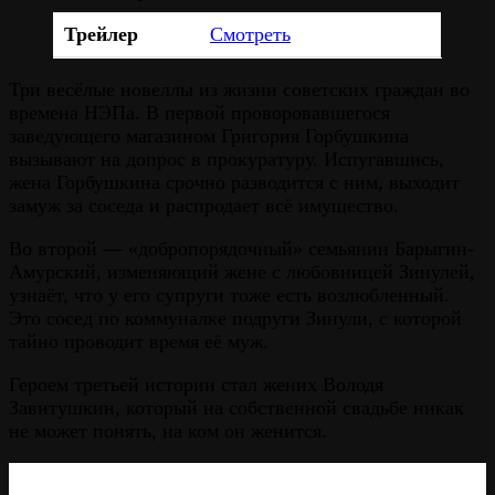
Трейлер
Смотреть
Три весёлые новеллы из жизни советских граждан во
времена НЭПа. В первой проворовавшегося
заведующего магазином Григория Горбушкина
вызывают на допрос в прокуратуру. Испугавшись,
жена Горбушкина срочно разводится с ним, выходит
замуж за соседа и распродает всё имущество.
Во второй — «добропорядочный» семьянин Барыгин-
Амурский, изменяющий жене с любовницей Зинулей,
узнаёт, что у его супруги тоже есть возлюбленный.
Это сосед по коммуналке подруги Зинули, с которой
тайно проводит время её муж.
Героем третьей истории стал жених Володя
Завитушкин, который на собственной свадьбе никак
не может понять, на ком он женится.