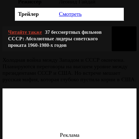
Режиссёр
Леонид Гайдай
Трейлер
Смотреть
Читайте также
37 бессмертных фильмов
СССР: Абсолютные лидеры советского
проката 1960-1980-х годов
Холодная война между Западом и СССР окончена.
Планируются переговоры на высшем уровне между
президентами СССР и США. Но встрече мешает
русская мафия, которая глубоко пустила корни в США.
Реклама