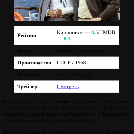
Кинопоиск —
8.5
/ IMDB
Рейтинг
—
8.3
Жанр
Комедия, криминал
Производство
СССР / 1968
Режиссёр
Леонид Гайдай
Трейлер
Смотреть
Контрабандист Геша Козодоев отправляется в Стамбул
за нелегальной партией драгоценностей. Зарубежные
партнёры должны были спрятать золото и бриллианты
в гипсовую повязку на руке Козодоева.
Но вместо Геши на условленном месте оказывается его