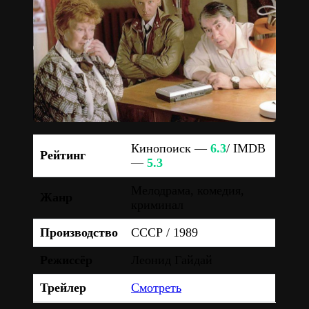
Кинопоиск —
6.3
/ IMDB
Рейтинг
—
5.3
Мелодрама, комедия,
Жанр
криминал
Производство
СССР / 1989
Режиссёр
Леонид Гайдай
Трейлер
Смотреть