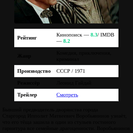
Кинопоиск —
8.3
/ IMDB
Рейтинг
—
8.2
Комедия, приключения,
Жанр
криминал
Производство
СССР / 1971
Режиссёр
Леонид Гайдай
Трейлер
Смотреть
Бывший предводитель дворянства города
Старгород Ипполит Матвеевич Воробьянинов узнаёт,
что его тёща зашила в один из стульев гостиного
гарнитура все семейные драгоценности. Воробьянинов