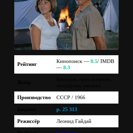
Кинопоиск —
8.5
/ IMDB
Рейтинг
—
8.3
Комедия, приключения,
Жанр
мелодрама, мюзикл
Производство
СССР / 1966
Бюджет
р. 25 313
Режиссёр
Леонид Гайдай
Трейлер
Смотреть