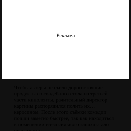
Реклама
Чтобы актёры не съели дорогостоящие
продукты со свадебного стола из третьей
части киноленты, рачительный директор
картины распорядился полить их…
керосином. После этого съёмки комедии
пошли заметно быстрее, так как находиться
в помещении из-за сильного запаха стало
невозможно.