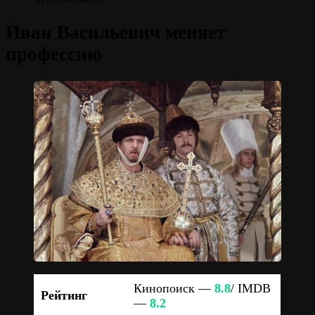
Иван Васильевич меняет
профессию
Кинопоиск —
8.8
/ IMDB
Рейтинг
—
8.2