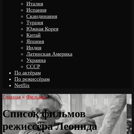
Италия
Испания
Скандинавия
Турция
Южная Корея
Китай
Япония
Индия
Латинская Америка
Украина
СССР
По актёрам
По режиссёрам
Netflix
Главная
»
Фильмы
Список фильмов
режиссёра Леонида