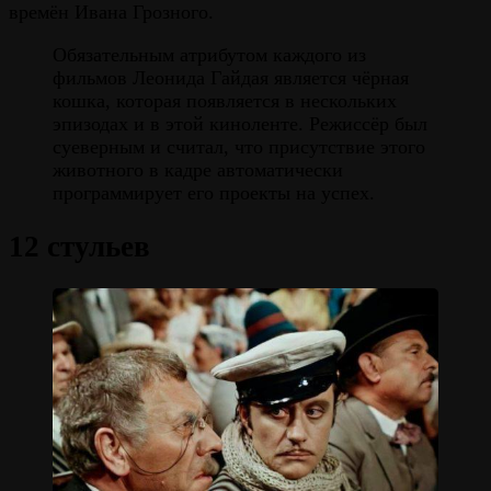
времён Ивана Грозного.
Обязательным атрибутом каждого из
фильмов Леонида Гайдая является чёрная
кошка, которая появляется в нескольких
эпизодах и в этой киноленте. Режиссёр был
суеверным и считал, что присутствие этого
животного в кадре автоматически
программирует его проекты на успех.
12 стульев