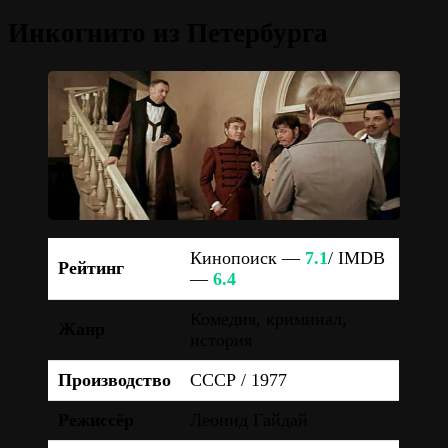
Инкогнито из Петербурга
Кинопоиск —
7.1
/ IMDB
Рейтинг
—
6.4
Комедия, криминал,
Жанр
история
Производство
СССР / 1977
Режиссёр
Леонид Гайдай