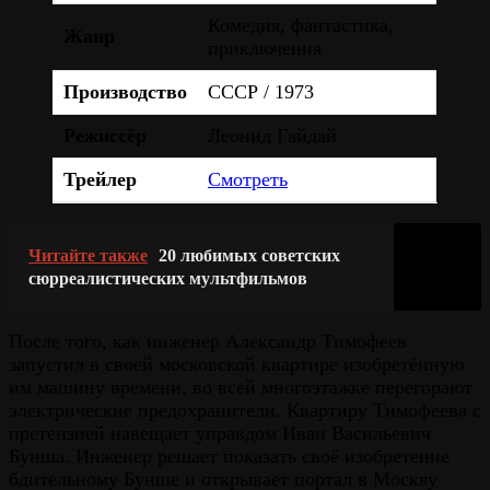
Комедия, фантастика,
Жанр
приключения
Производство
СССР / 1973
Режиссёр
Леонид Гайдай
Трейлер
Смотреть
Читайте также
20 любимых советских
сюрреалистических мультфильмов
После того, как инженер Александр Тимофеев
запустил в своей московской квартире изобретённую
им машину времени, во всей многоэтажке перегорают
электрические предохранители. Квартиру Тимофеева с
претензией навещает управдом Иван Васильевич
Бунша. Инженер решает показать своё изобретение
бдительному Бунше и открывает портал в Москву