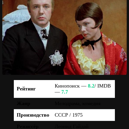
Кинопоиск —
8.2
/ IMDB
Рейтинг
—
7.7
Жанр
Мелодрама, комедия
Производство
СССР / 1975
Режиссёр
Леонид Гайдай