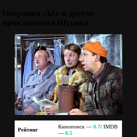
Операция «Ы» и другие
приключения Шурика
Кинопоиск —
8.7
/ IMDB
Рейтинг
—
8.5