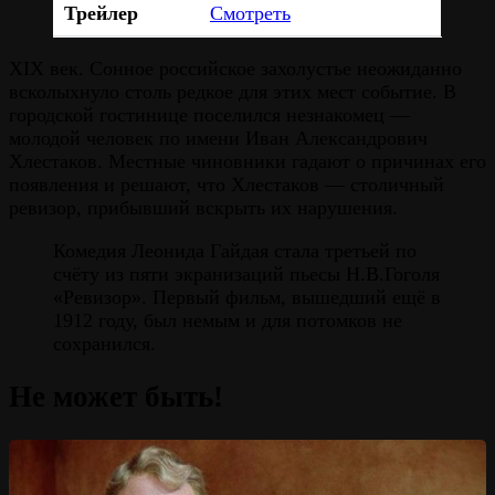
Трейлер
Смотреть
XIX век. Сонное российское захолустье неожиданно
всколыхнуло столь редкое для этих мест событие. В
городской гостинице поселился незнакомец —
молодой человек по имени Иван Александрович
Хлестаков. Местные чиновники гадают о причинах его
появления и решают, что Хлестаков — столичный
ревизор, прибывший вскрыть их нарушения.
Комедия Леонида Гайдая стала третьей по
счёту из пяти экранизаций пьесы Н.В.Гоголя
«Ревизор». Первый фильм, вышедший ещё в
1912 году, был немым и для потомков не
сохранился.
Не может быть!