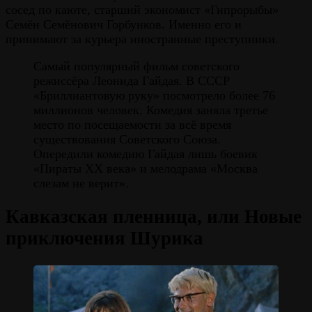
сосед по каюте, старший экономист «Гипрорыбы»
Семён Семёнович Горбунков. Именно его и
принимают за курьера иностранные преступники.
Самый популярный фильм советского
режиссёра Леонида Гайдая. В СССР
«Бриллиантовую руку» посмотрело более 76
миллионов человек. Комедия заняла третье
место по посещаемости за всё время
существования Советского Союза.
Опередили комедию Гайдая лишь боевик
«Пираты ХХ века» и мелодрама «Москва
слезам не верит».
Кавказская пленница, или Новые
приключения Шурика