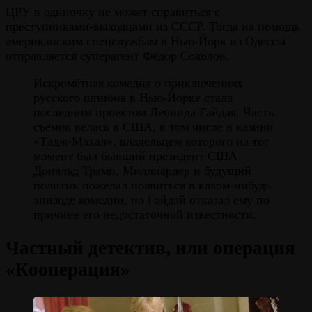
ЦРУ в одиночку не может справиться с
преступниками-выходцами из СССР. Тогда на помощь
американским спецслужбам в Нью-Йорк из Одессы
отправляется суперагент Фёдор Соколов.
Искромётная комедия о приключениях
русского шпиона в Нью-Йорке стала
последним проектом Леонида Гайдая. Часть
съёмок велась в США, в том числе в казино
«Тадж-Махал», владельцем которого на тот
момент был бывший президент США
Дональд Трамп. Миллиардер и будущий
политик пожелал появиться в каком-нибудь
эпизоде комедии, но Гайдай отказал ему по
причине его недостаточной известности.
Частный детектив, или операция
«Кооперация»