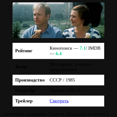
Кинопоиск —
7.1
/ IMDB
Рейтинг
—
6.4
Мелодрама, комедия,
Жанр
приключения
Производство
СССР / 1985
Режиссёр
Леонид Гайдай
Трейлер
Смотреть
Советский гражданин Спартак Молодцов ко всему в