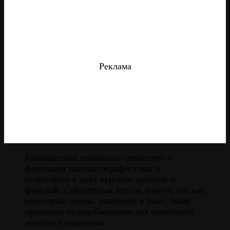
Реклама
Кинокартина снималась совместно с
финскими кинематографистами и
существует в двух версиях: русской и
финской. Гайдаевская версия короче, так как
некоторые сцены, например в бане, были
признаны неподобающими для советского
зрителя и вырезаны.