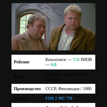
Кинопоиск —
7.5
/ IMDB
Рейтинг
—
6.8
Комедия, приключения,
Жанр
история
Производство
СССР, Финляндия / 1980
Бюджет
FIM 2 987 770