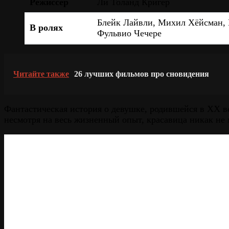
Режиссёр
Ли Толанд Кригер
Блейк Лайвли, Михил Хёйсман, 
В ролях
Фульвио Чечере
Читайте также
26 лучших фильмов про сновидения
Фантастическая история о девушке, родившейся в XX ве
несмотря на весь жизненный опыт, красавица никак не