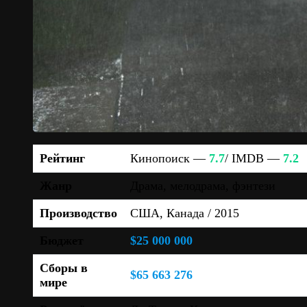
Рейтинг
Кинопоиск —
7.7
/ IMDB —
7.2
Жанр
Драма, мелодрама, фэнтези
Производство
США, Канада / 2015
Бюджет
$25 000 000
Сборы в
$65 663 276
мире