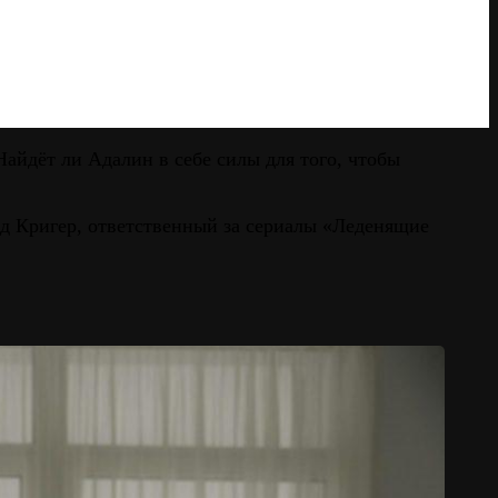
Найдёт ли Адалин в себе силы для того, чтобы
нд Кригер, ответственный за сериалы «Леденящие