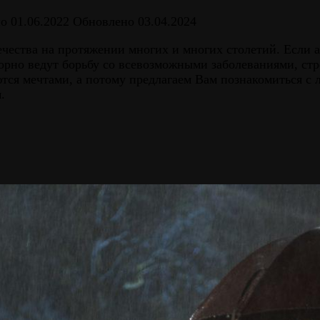
но
01.06.2022
Обновлено
03.04.2024
ества на протяжении многих и многих столетий. Если а
орно ведут борьбу со всевозможными заболеваниями, стр
ются мечтами, а потому предлагаем Вам познакомиться 
м.