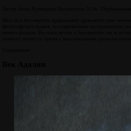
Автор
Анна Румянцева
Просмотров
35.9к.
Опубликова
Мысли о бессмертии продолжают тревожить умы человеч
философского камня, то современные исследователи уп
можно дольше. Но пока мечты о бессмертии так и оста
помогут провести время с максимальным удовольствие
Содержание
Век Адалин