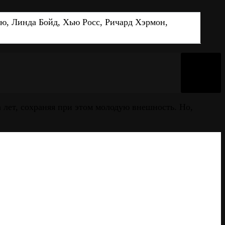
ю, Линда Бойд, Хью Росс, Ричард Хэрмон,
 лет, сохраняя при этом молодую внешность. Но,