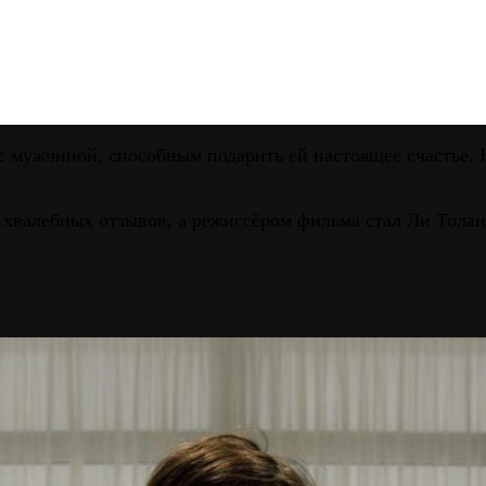
 с мужчиной, способным подарить ей настоящее счастье. 
 хвалебных отзывов, а режиссёром фильма стал Ли Тола