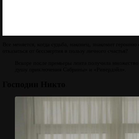
Все меняется, когда судьба, наконец, знакомит героиню
отказаться от бессмертия в пользу личного счастья?
Вскоре после премьеры лента получила множество
душу приключения Сабрины» и «Ривердэйл».
Господин Никто