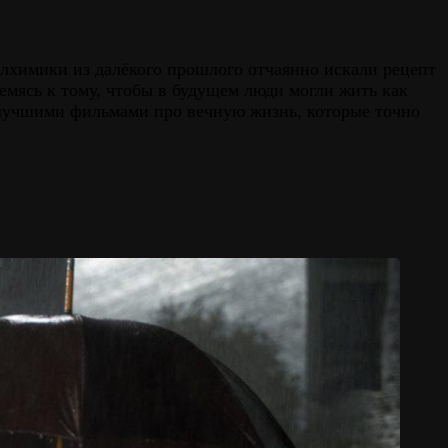
лхимики из далёкого прошлого отчаянно искали рецепт
емясь к тому, чтобы в будущем люди могли жить как
с лучшими фильмами про вечную жизнь, которые точно