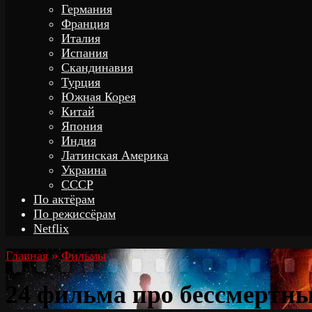
Германия
Франция
Италия
Испания
Скандинавия
Турция
Южная Корея
Китай
Япония
Индия
Латинская Америка
Украина
СССР
По актёрам
По режиссёрам
Netflix
Главная
»
Фильмы
24 фильма про бессмертны