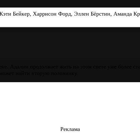
Кэти Бейкер, Харрисон Форд, Эллен Бёрстин, Аманда Кр
ке. Адалин продолжает жить на этом свете уже более ста
 может найти вторую половинку.
Реклама