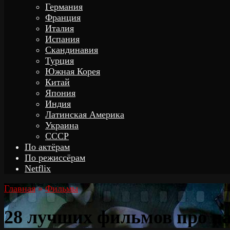
Германия
Франция
Италия
Испания
Скандинавия
Турция
Южная Корея
Китай
Япония
Индия
Латинская Америка
Украина
СССР
По актёрам
По режиссёрам
Netflix
Главная
»
Фильмы
28 лучших фильмов про н