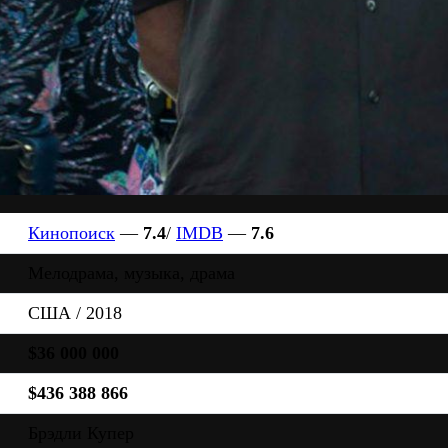
Кинопоиск
—
7.4
/
IMDB
—
7.6
Мелодрама, музыка, драма
США / 2018
$36 000 000
$436 388 866
Брэдли Купер