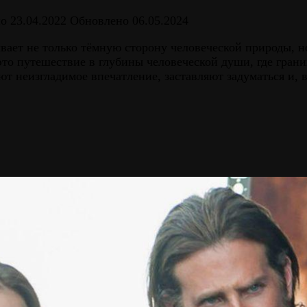
но
23.04.2022
Обновлено
06.05.2024
ывает не только тёмную сторону человеческой природы, 
то путешествие в глубины человеческой души, где гран
т неизгладимое впечатление, заставляют задуматься и, 