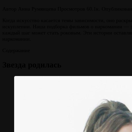
Автор
Анна Румянцева
Просмотров
60.1к.
Опубликова
Когда искусство касается темы зависимости, оно раскр
искуплении. Наша подборка фильмов о наркомании — э
каждый шаг может стать роковым. Эти истории оставляю
наркомании.
Содержание
Звезда родилась