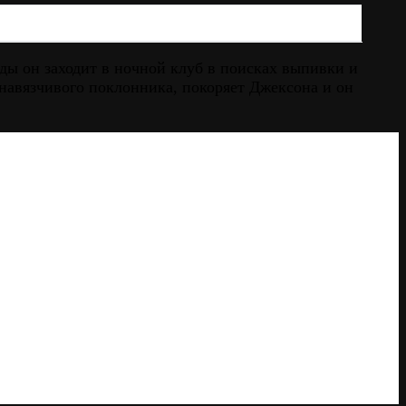
ды он заходит в ночной клуб в поисках выпивки и
 навязчивого поклонника, покоряет Джексона и он