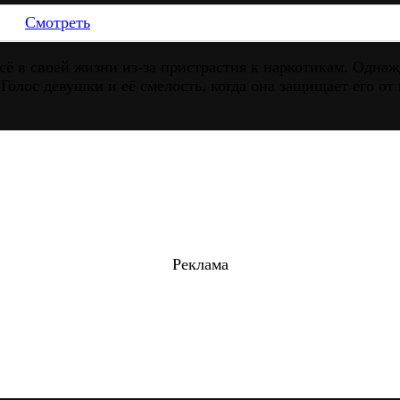
Смотреть
ё в своей жизни из-за пристрастия к наркотикам. Однаж
олос девушки и её смелость, когда она защищает его от
Реклама