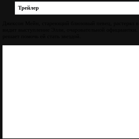
Трейлер
Джексон Мейн, стареющий блюзовый певец, растерял вс
видит выступление Элли, очаровательной официантки. Г
решает помочь ей стать звездой.