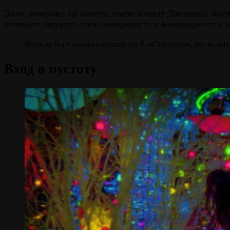
Элли, опираясь на советы, связи и опыт Джексона, быст
начинает ощущать свою ненужность и возвращается к н
Фильм был номинирован на 8 «Оскаров», но выигр
Вход в пустоту