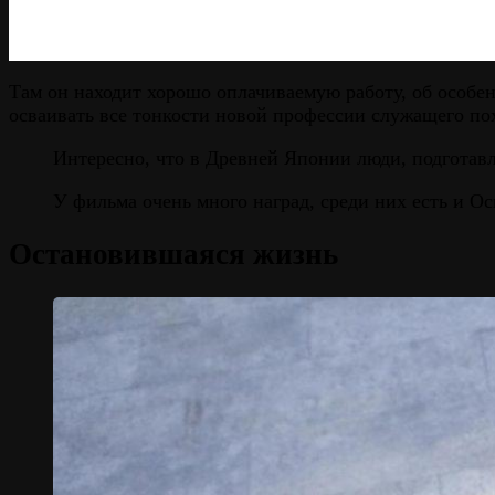
Там он находит хорошо оплачиваемую работу, об особен
осваивать все тонкости новой профессии служащего пох
Интересно, что в Древней Японии люди, подготав
У фильма очень много наград, среди них есть и Ос
Остановившаяся жизнь