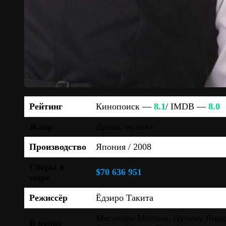
Рейтинг
Кинопоиск —
8.1
/ IMDB —
8.0
Жанр
Драма, музыка
Производство
Япония / 2008
Сборы в
$70 636 951
мире
Режиссёр
Ёдзиро Такита
Масахиро Мотоки, Цутому Ямадз
В ролях