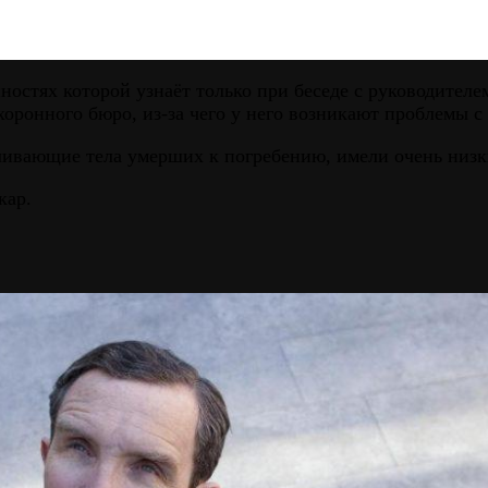
ностях которой узнаёт только при беседе с руководител
оронного бюро, из-за чего у него возникают проблемы 
ливающие тела умерших к погребению, имели очень низк
кар.