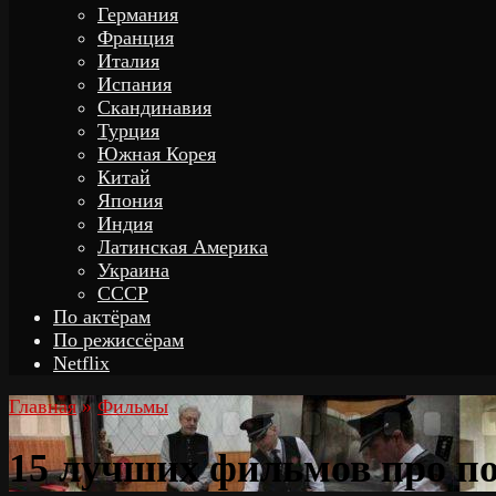
Германия
Франция
Италия
Испания
Скандинавия
Турция
Южная Корея
Китай
Япония
Индия
Латинская Америка
Украина
СССР
По актёрам
По режиссёрам
Netflix
Главная
»
Фильмы
15 лучших фильмов про п