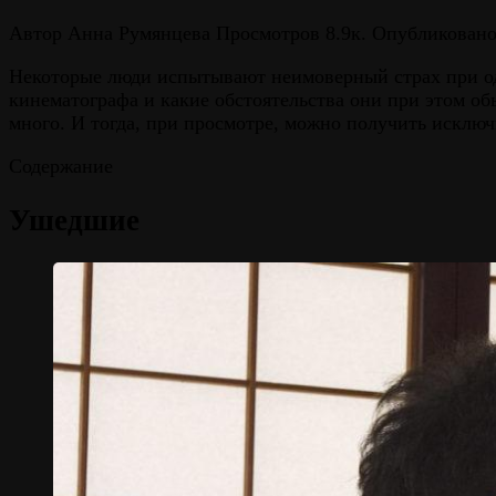
Автор
Анна Румянцева
Просмотров
8.9к.
Опубликован
Некоторые люди испытывают неимоверный страх при одн
кинематографа и какие обстоятельства они при этом об
много. И тогда, при просмотре, можно получить исклю
Содержание
Ушедшие