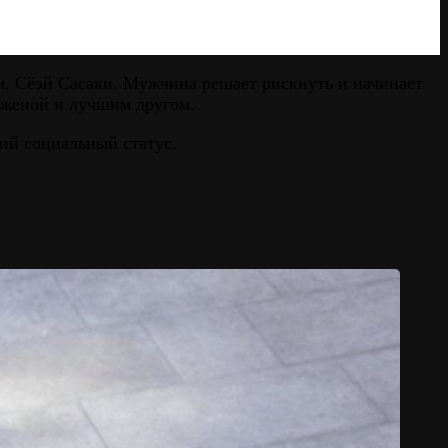
ем, Сёэй Сасаки. Мужчина решает рискнуть и начинает
с женой и лучшим другом.
ий социальный статус.