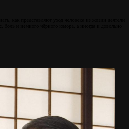
ть, как представляют уход человека из жизни деятели
, боль и немного чёрного юмора, а иногда и довольно