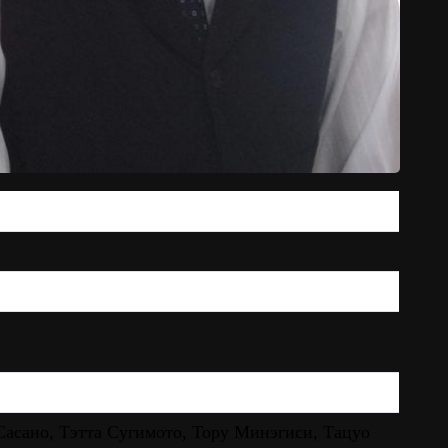
асано, Тэтта Сугимото, Тору Минэгиси, Тацуо