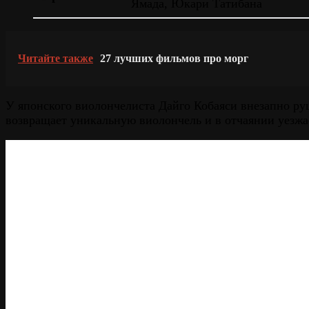
Ямада, Юкари Татибана
Читайте также
27 лучших фильмов про морг
У японского виолончелиста Дайго Кобаяси внезапно руш
возвращает уникальную виолончель и в отчаянии уезжае