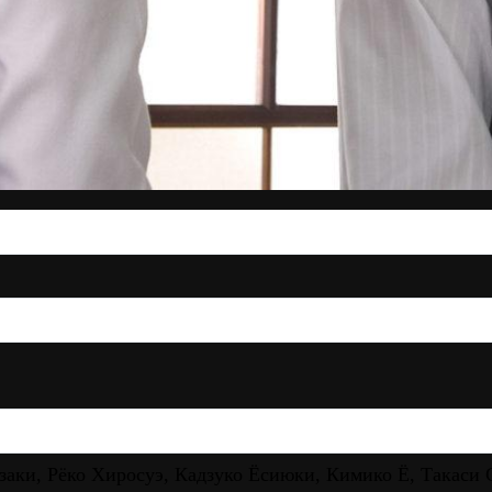
аки, Рёко Хиросуэ, Кадзуко Ёсиюки, Кимико Ё, Такаси С