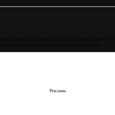
ится музыкальная карьера. А ведь он совсем недавно ку
т с женой Микой на свою родину, в город Саката.
Реклама