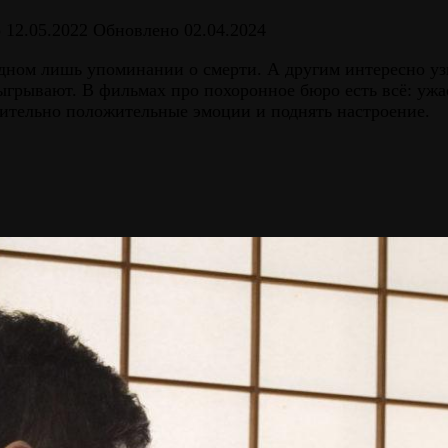
о
12.05.2022
Обновлено
02.04.2024
ом лишь упоминании о смерти. А другим интересно узна
ыгрывают. В фильмах про похоронное бюро есть всё: ужас
чительно положительные эмоции и поднять настроение.