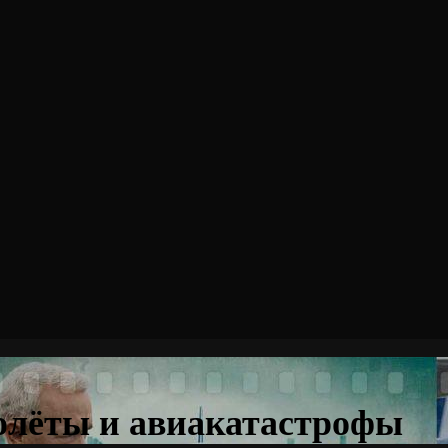
олёты и авиакатастрофы