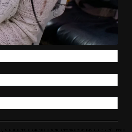
 упавшего в океан после столкновения со стаей птиц.