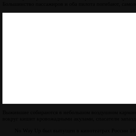
Большинство пассажиров и оба пилота погибают, самолё
Выжившие собираются в небольшом воздушном кармане в
вокруг кишит кровожадными акулами, спасатели запазд
No Way Up был выпущен в кинотеатрах России 18 