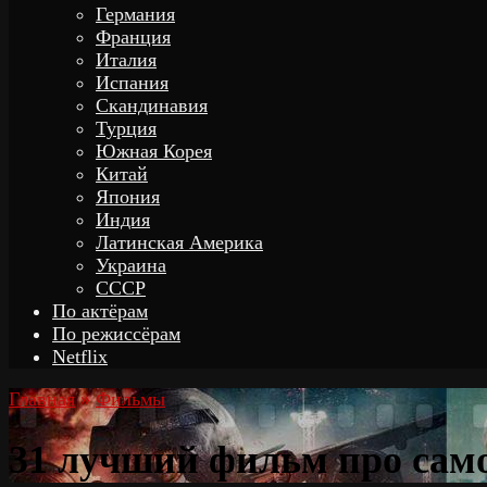
Германия
Франция
Италия
Испания
Скандинавия
Турция
Южная Корея
Китай
Япония
Индия
Латинская Америка
Украина
СССР
По актёрам
По режиссёрам
Netflix
Главная
»
Фильмы
31 лучший фильм про сам