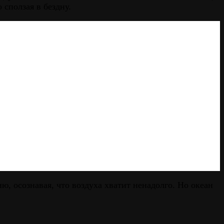
сползая в бездну.
, осознавая, что воздуха хватит ненадолго. Но океан