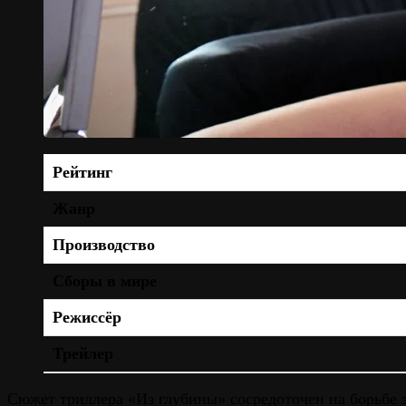
Рейтинг
Жанр
Производство
Сборы в мире
Режиссёр
Трейлер
Сюжет триллера «Из глубины» сосредоточен на борьбе 