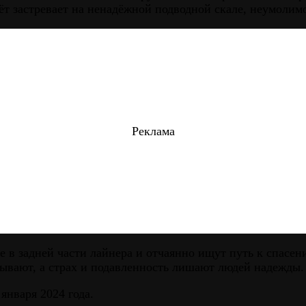
т застревает на ненадёжной подводной скале, неумолимо 
Реклама
 задней части лайнера и отчаянно ищут путь к спасению
ывают, а страх и подавленность лишают людей надежды.
января 2024 года.