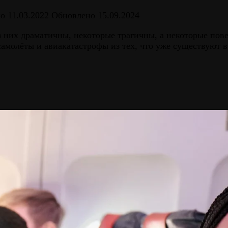
но
11.03.2022
Обновлено
15.09.2024
з них драматичны, некоторые трагичны, а некоторые пов
молёты и авиакатастрофы из тех, что уже существуют в