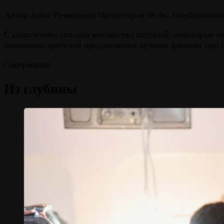
Автор
Анна Румянцева
Просмотров
96.4к.
Опубликова
С самолётами связано множество историй: некоторые и
вниманию зрителей предлагаются лучшие фильмы про са
Содержание
Из глубины