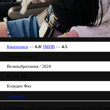
Кинопоиск
—
6.0
/
IMDB
—
4.5
Триллер, ужасы
Великобритания / 2024
$4 273 662
Клаудио Фах
Смотреть
за выживание небольшой группы пассажиров авиалайнера,