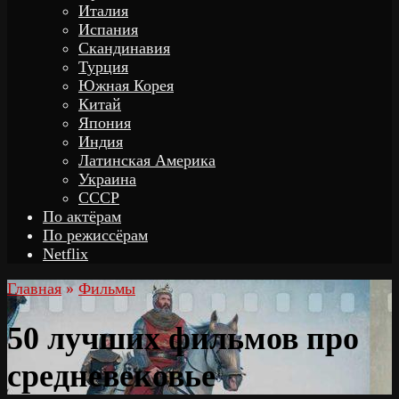
Италия
Испания
Скандинавия
Турция
Южная Корея
Китай
Япония
Индия
Латинская Америка
Украина
СССР
По актёрам
По режиссёрам
Netflix
Главная
»
Фильмы
50 лучших фильмов про
средневековье