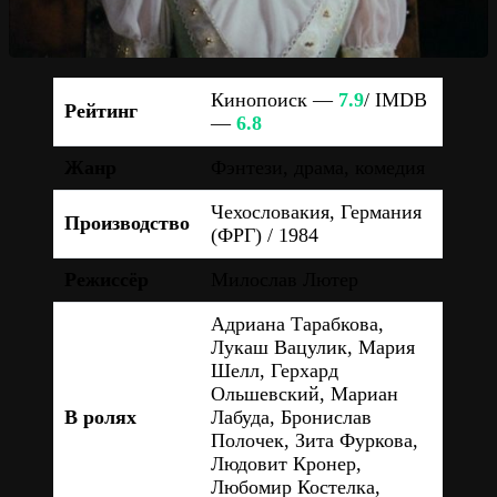
Кинопоиск —
7.9
/ IMDB
Рейтинг
—
6.8
Жанр
Фэнтези, драма, комедия
Чехословакия, Германия
Производство
(ФРГ) / 1984
Режиссёр
Милослав Лютер
Адриана Тарабкова,
Лукаш Вацулик, Мария
Шелл, Герхард
Ольшевский, Мариан
В ролях
Лабуда, Бронислав
Полочек, Зита Фуркова,
Людовит Кронер,
Любомир Костелка,