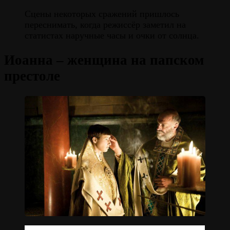
Сцены некоторых сражений пришлось
переснимать, когда режиссёр заметил на
статистах наручные часы и очки от солнца.
Иоанна – женщина на папском
престоле