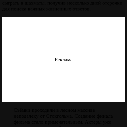
сыграть в шахматы, получив несколько дней отсрочки
для поиска важных жизненных ответов.
Реклама
Съёмки проходили в лесном массиве
неподалеку от Стокгольма. Создание финала
фильма стало примечательным. Актёры уже