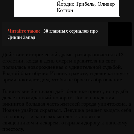
Йордис Трибель, Оливер
Коттон
Читайте также
30 главных сериалов про
Дикий Запад
Действие исторической драмы разворачивается в IX
столетии, когда в день смерти правителя на свет
появилась новорожденная с удивительной судьбой.
Родной брат обучил Иоанну грамоте, и девочка спустя
время покидает дом, чтобы не бросать образование.
Влиятельный епископ даёт беглянке приют, но судьба
делает неожиданный поворот. После нападения
викингов большая часть жителей города уничтожена, а
Иоанне удаётся скрыться. Девушка решает выдать себя
за юношу – и за несколько лет становится
священником и лекарем, открывая дорогу к папскому
престолу.