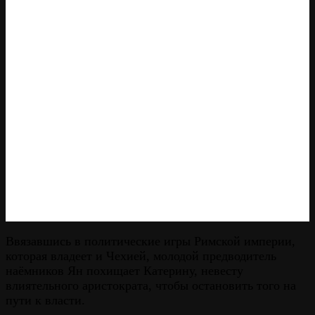
Ввязавшись в политические игры Римской империи,
которая владеет и Чехией, молодой предводитель
наёмников Ян похищает Катерину, невесту
влиятельного аристократа, чтобы остановить того на
пути к власти.