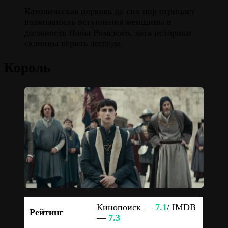
Католическая церковь до сих пор отрицает
возможность вступления женщины в
должность Папы Римского, хотя историки
склонны верить легенде.
Король
Кинопоиск —
7.1
/ IMDB
Рейтинг
—
7.3