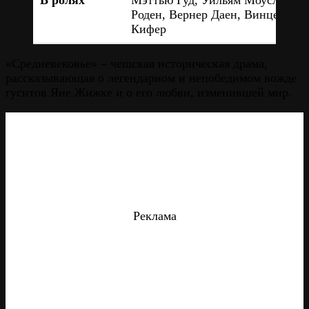
В ролях
Мэттью Гуд, Уильям Моусли, Ка
Роден, Вернер Даен, Винценц
Кифер
«Средневековье» – чешская историческая драма,
рассказывающая о легендарном и непобедимом вожде
гуситов Яне Жижке и о его любви, изменившей мир.
Реклама