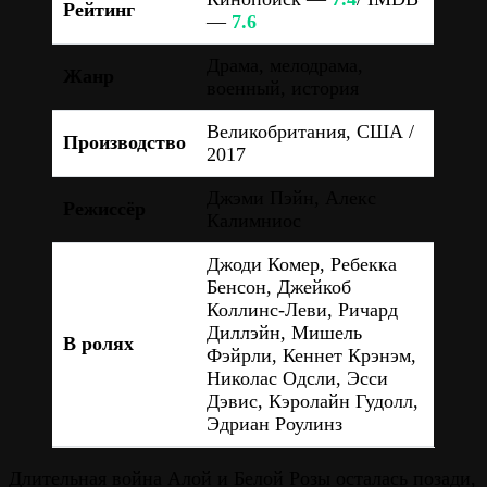
Рейтинг
—
7.6
Драма, мелодрама,
Жанр
военный, история
Великобритания, США /
Производство
2017
Джэми Пэйн, Алекс
Режиссёр
Калимниос
Джоди Комер, Ребекка
Бенсон, Джейкоб
Коллинс-Леви, Ричард
Диллэйн, Мишель
В ролях
Фэйрли, Кеннет Крэнэм,
Николас Одсли, Эсси
Дэвис, Кэролайн Гудолл,
Эдриан Роулинз
Длительная война Алой и Белой Розы осталась позади,