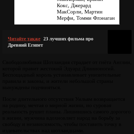
Кокс, Джерард
МакСорли, Мартин
Мерфи, Томми Флэнаган
Читайте также
23 лучших фильма про
Древний Египет
Свободолюбивая Шотландия страдает от гнёта Англии,
которой правит жестокий Эдуард Длинноногий.
Беспощадный король устанавливает унизительные
правила и законы, и жители небольшой страны
вынуждены подчиняться.
После длительного отсутствия Уильям возвращается
на родину, мечтая о мирной жизни, но суровая
реальность рушит планы. Лишившись самого дорогого
в жизни, мужчина вдохновляет народ на борьбу за
свободу и независимость, чтобы поставить точку в
издевательствах над шотландцами.