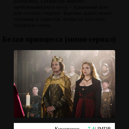
разошлись, а режиссёр заметил
приближающуюся грозу – идеальный фон
для «пляски смерти». Бергман задействовал
техников и туристов, чтобы не упустить
натурную сцену.
Белая принцесса (мини-сериал)
Кинопоиск —
7.4
/ IMDB