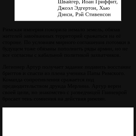
Швайгер, Йоан Гриффит,
Джоэл Эдгертон, Хью
Дэнси, Рэй Стивенсон
Римская империя покорила немало земель, обязав
жителей завоёванных территорий сражаться на её
стороне. По условиям мирного соглашения потомки в
будущем тоже обязаны пополнить ряды армии, но не
все согласны с кабальной политикой захватчиков.
Легионер Артур получает задание подавить восстание
бриттов и спасти из плена ученика Папы Римского.
Команда сопротивления сражается под
предводительством друида Мерлина. Артур верен
своей цели, но знакомство с разведчицей Гвиневрой
бросает тень сомнения на действия римлян.