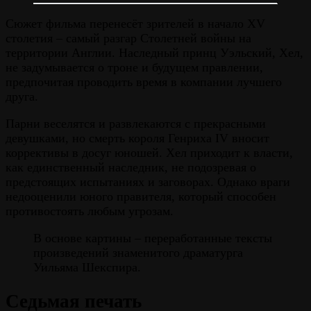
Сюжет фильма перенесёт зрителей в начало XV
столетия – самый разгар Столетней войны на
территории Англии. Наследный принц Уэльский, Хел,
не задумывается о троне и будущем правлении,
предпочитая проводить время в компании лучшего
друга.
Парни веселятся и развлекаются с прекрасными
девушками, но смерть короля Генриха IV вносит
коррективы в досуг юношей. Хел приходит к власти,
как единственный наследник, не подозревая о
предстоящих испытаниях и заговорах. Однако враги
недооценили юного правителя, который способен
противостоять любым угрозам.
В основе картины – переработанные тексты
произведений знаменитого драматурга
Уильяма Шекспира.
Седьмая печать