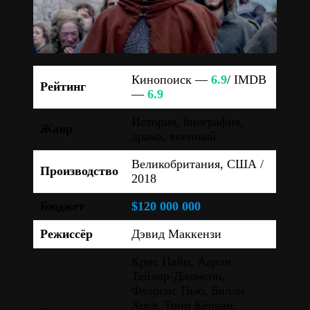
Кинопоиск —
6.9
/ IMDB
Рейтинг
—
6.9
История, биография,
Жанр
драма, военный
Великобритания, США /
Производство
2018
Бюджет
$120 000 000
Режиссёр
Дэвид Маккензи
Крис Пайн, Аарон
Тейлор-Джонсон,
Флоренс Пью, Билли
Хоул, Тони Кёрран,