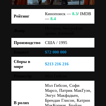
Кинопоиск —
8.3
/ IMDB
Рейтинг
—
8.4
История, биография,
Жанр
драма, военный
Производство
США / 1995
Бюджет
$72 000 000
Сборы в
$213 216 216
мире
Режиссёр
Мэл Гибсон
Мэл Гибсон, Софи
Марсо, Патрик МакГуэн,
Энгус Макфадьен,
Брендан Глисон, Катрин
В ролях
МакКормак, Брайан