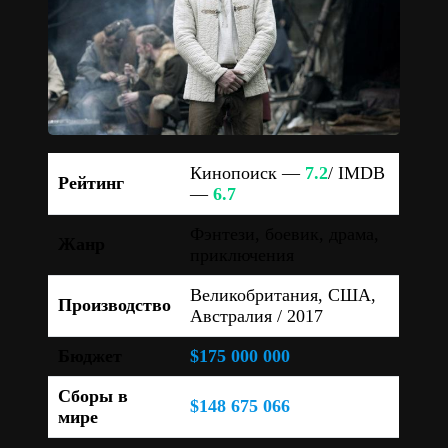
Кинопоиск —
7.2
/ IMDB
Рейтинг
—
6.7
Фэнтези, боевик, драма,
Жанр
приключения
Великобритания, США,
Производство
Австралия / 2017
Бюджет
$175 000 000
Сборы в
$148 675 066
мире