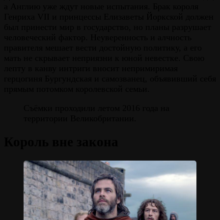
а Англию уже ждут новые испытания. Брак короля
Генриха VII и принцессы Елизаветы Йоркской должен
был принести мир в государство, но планы разрушает
человеческий фактор. Неуверенность и алчность
правителя мешает вести достойную политику, а его
мать не скрывает неприязни к юной невестке. Свою
лепту в канву интриги вносит непримиримая
герцогиня Бургундская и самозванец, объявивший себя
прямым потомком королевской семьи.
Съёмки проходили летом 2016 года на
территории Великобритании.
Король вне закона