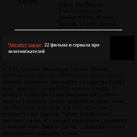
В ролях
Лорни МакФадьен,
Аластер Маккензи,
Джеймс Космо, Каллэн
Мулвей, Стивен Диллэйн
Читайте также
22 фильма и сериала про
золотоискателей
В XVI столетии Шотландия сдалась Англии,
окончательно утратив собственную независимость.
Бывший правитель небольшого государства Роберт
Брюс присягнул на верность королю Эдварду I,
получив в качестве вознаграждения прекрасную
невесту Елизавету. Вскоре мужчина осознаёт свою
ошибку, поскольку жить под гнётом Англии
становится всё тяжелей. Роберт возобновляет
противостояние, его верным соратником становится
отважный воин Джеймс Дуглас, а любимая супруга
обеспечивает поддержку с тыла.