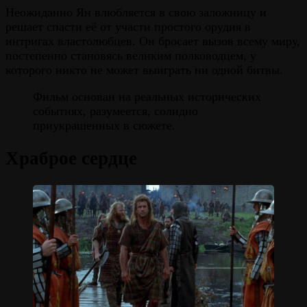
Неожиданно Ян влюбляется в свою заложницу и
решает спасти её от участи простого орудия в
интригах властолюбцев. Он бросает вызов всему миру,
постепенно становясь великим полководцем, у
которого никто не может выиграть ни одной битвы.
Фильм основан на реальных исторических
событиях, разумеется, солидно
приукрашенных в сюжете.
Храброе сердце