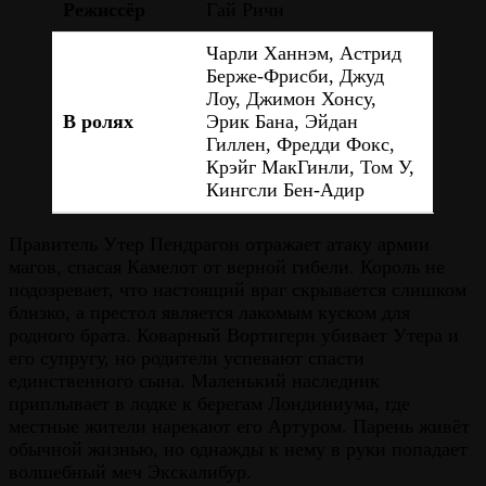
Режиссёр
Гай Ричи
Чарли Ханнэм, Астрид
Берже-Фрисби, Джуд
Лоу, Джимон Хонсу,
В ролях
Эрик Бана, Эйдан
Гиллен, Фредди Фокс,
Крэйг МакГинли, Том У,
Кингсли Бен-Адир
Правитель Утер Пендрагон отражает атаку армии
магов, спасая Камелот от верной гибели. Король не
подозревает, что настоящий враг скрывается слишком
близко, а престол является лакомым куском для
родного брата. Коварный Вортигерн убивает Утера и
его супругу, но родители успевают спасти
единственного сына. Маленький наследник
приплывает в лодке к берегам Лондиниума, где
местные жители нарекают его Артуром. Парень живёт
обычной жизнью, но однажды к нему в руки попадает
волшебный меч Экскалибур.