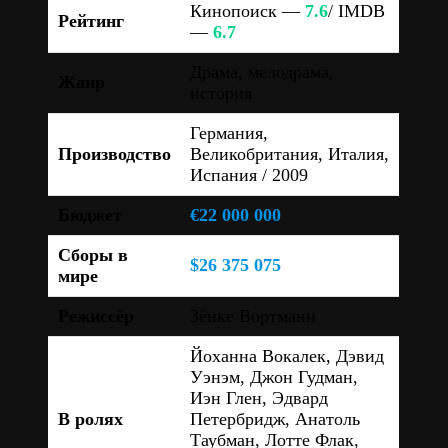
Кинопоиск —
7.6
/ IMDB
Рейтинг
—
6.7
Драма, мелодрама,
Жанр
история
Германия,
Производство
Великобритания, Италия,
Испания / 2009
Бюджет
€22 000 000
Сборы в
$26 375 075
мире
Режиссёр
Зёнке Вортманн
Йоханна Вокалек, Дэвид
Уэнэм, Джон Гудман,
Иэн Глен, Эдвард
В ролях
Петербридж, Анатоль
Таубман, Лотте Флак,