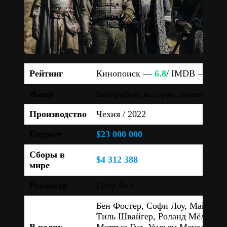
Рейтинг
Кинопоиск —
6.8
/ IMDB —
5.9
Жанр
Биография, история, военный, д
Производство
Чехия / 2022
Бюджет
$23 000 000
Сборы в
$4 312 388
мире
Режиссёр
Петр Якл
Бен Фостер, Софи Лоу, Майкл К
Тиль Швайгер, Роланд Мёллер,