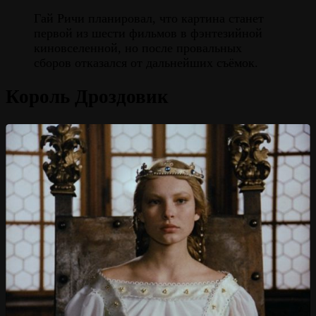
Гай Ричи планировал, что картина станет
первой из шести фильмов в фэнтезийной
киновселенной, но после провальных
сборов отказался от дальнейших съёмок.
Король Дроздовик