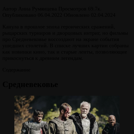
Автор
Анна Румянцева
Просмотров
69.7к.
Опубликовано
06.04.2022
Обновлено
02.04.2024
Канула в прошлое эпоха героических сражений,
рыцарских турниров и дворцовых интриг, но фильмы
про Средневековье воссоздают на экране события
ушедших столетий. В списке лучших картин собраны
как новинки кино, так и старые ленты, позволяющие
прикоснуться к древним легендам.
Содержание
Средневековье