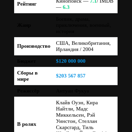
Кинопоиск —
7.1
/ IMDB
Рейтинг
—
6.3
Боевик, драма,
Жанр
приключения, военный,
история
США, Великобритания,
Производство
Ирландия / 2004
Бюджет
$120 000 000
Сборы в
$203 567 857
мире
Режиссёр
Антуан Фукуа
Клайв Оуэн, Кира
Найтли, Мадс
Миккельсен, Рэй
Уинстон, Стеллан
В ролях
Скарсгард, Тиль