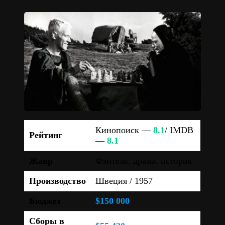
Кинопоиск —
8.1
/ IMDB
Рейтинг
—
8.1
Жанр
Фэнтези, драма, история
Производство
Швеция / 1957
Бюджет
$150 000
Сборы в