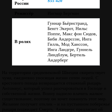
$55 420
России
Режиссёр
Ингмар Бергман
Гуннар Бьёрнстранд,
Бенгт Экерот, Нильс
Поппе, Макс фон Сюдов,
Биби Андерссон, Инга
В ролях
Гилль, Мод Ханссон,
Инга Ландгре, Гуннель
Линдблум, Бертиль
Андерберг
На территории средневековой Швеции свирепствует
чума, ежедневно уносящая жизни сотен людей. С
крестового похода возвращается отважный рыцарь
Антониус, который успел разочароваться в Господе и
собственной жизни. Воину надоело влачить жалкое
существование, поэтому он хочет покинуть этот мир.
Желание получает отклик – и на пустынном побережье
рыцаря поджидает Смерть. Антониус предлагает ей