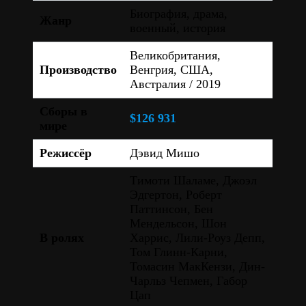
Биография, драма,
Жанр
военный, история
Великобритания,
Производство
Венгрия, США,
Австралия / 2019
Сборы в
$126 931
мире
Режиссёр
Дэвид Мишо
Тимоти Шаламе, Джоэл
Эдгертон, Роберт
Паттинсон, Бен
Мендельсон, Шон
В ролях
Харрис, Лили-Роуз Депп,
Том Глинн-Карни,
Томасин МакКензи, Дин-
Чарльз Чепмен, Габор
Цап