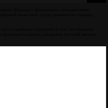
е одного Шерлока с фирменным «суперменским»
героиней своих книг сестру знаменитого сыщика,
 пути и разбивая стереотипы о том, что женщина
к пропавшей девушки, раскрывая крупный заговор,