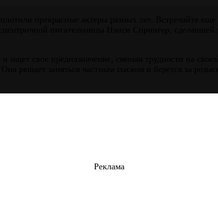
плотили прекрасные актеры разных лет. Встречайте ещ
сцентричной писательницы Нэнси Спрингер, сделавшей 
и ищет свое предназначение, сминая трудности на своем
Она решает заняться частным сыском и берется за розыс
Реклама