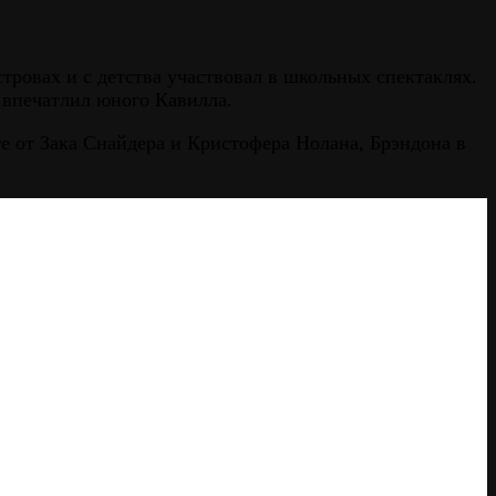
ровах и с детства участвовал в школьных спектаклях.
й впечатлил юного Кавилла.
ге от Зака Снайдера и Кристофера Нолана, Брэндона в