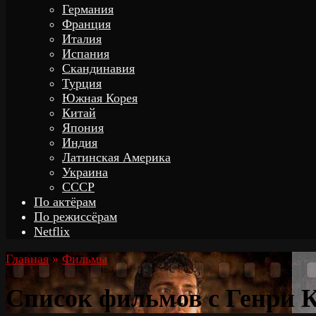
Германия
Франция
Италия
Испания
Скандинавия
Турция
Южная Корея
Китай
Япония
Индия
Латинская Америка
Украина
СССР
По актёрам
По режиссёрам
Netflix
Главная
»
Фильмы
Список фильмов с Генри 