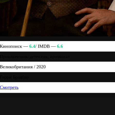
Кинопоиск —
6.4
/ IMDB —
6.6
Приключения, детектив, криминал
Великобритания / 2020
Гарри Брэдбир
Смотреть