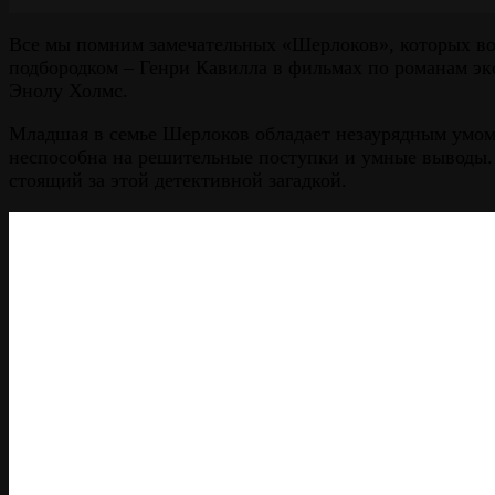
Все мы помним замечательных «Шерлоков», которых во
подбородком – Генри Кавилла в фильмах по романам эк
Энолу Холмс.
Младшая в семье Шерлоков обладает незаурядным умом 
неспособна на решительные поступки и умные выводы. 
стоящий за этой детективной загадкой.