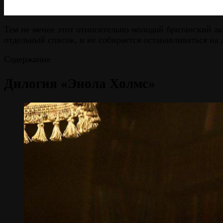
Тем не менее этот относительно молодой британский а
отдельный список, и не собирается останавливаться на 
Содержание
Дилогия «Энола Холмс»