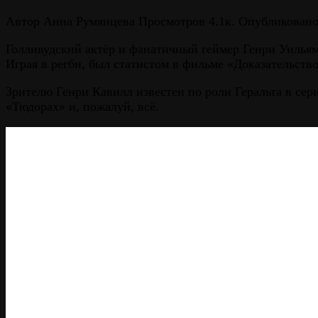
Автор
Анна Румянцева
Просмотров
4.1к.
Опубликован
Голливудский актёр и фанатичный геймер Генри Уильям 
Играя в регби, был статистом в фильме «Доказательств
Зрителю Генри Кавилл известен по роли Геральта в сери
«Тюдорах» и, пожалуй, всё.