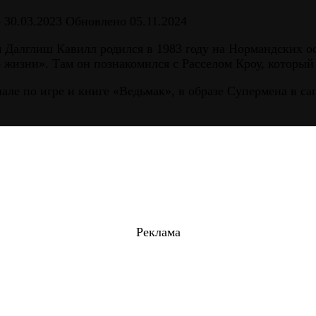
о
30.03.2023
Обновлено
05.11.2024
Далглиш Кавилл родился в 1983 году на Нормандских ост
о жизни». Там он познакомился с Расселом Кроу, которы
але по игре и книге «Ведьмак», в образе Супермена в са
Реклама