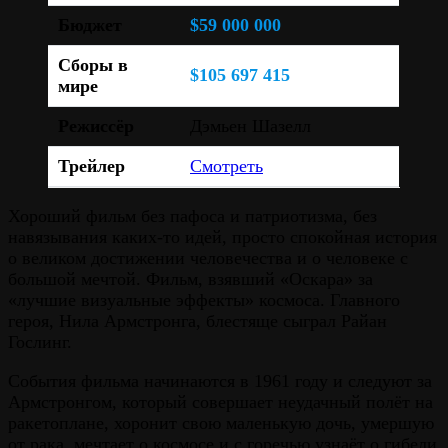
Бюджет
$59 000 000
Сборы в
$105 697 415
мире
Режиссёр
Дэмьен Шазелл
Трейлер
Смотреть
Хороший фильм без пафоса и патриотизма, без
навязывания каких-то идей, просто спокойная история
о великом достижении человечества и о человеке с
большой мечтой. Фильм, взявший «Оскара» за
«лучшие визуальные эффекты» космоса. Главного
героя, Нила Армстронга, блестяще сыграл Райан
Гослинг.
События фильма начинаются в 1961 году и следуют за
Армстронгом, который совершает неудачный полёт на
ракетоплане, хоронит свою маленькую дочь, умершую
от рака, мечтает о космосе и с горечью узнаёт о гибели