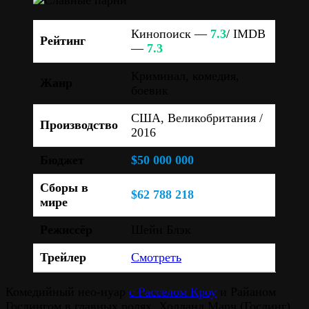
Кинопоиск —
7.3
/ IMDB
Рейтинг
—
7.3
Криминал, комедия,
Жанр
боевик
США, Великобритания /
Производство
2016
Бюджет
$50 000 000
Сборы в
$62 788 218
мире
Режиссёр
Шейн Блэк
Трейлер
Смотреть
Комедийный нео-нуар
с Расселом Кроу
и Райаном
Гослингом в главных ролях. Холланд Марч (Гослинг)