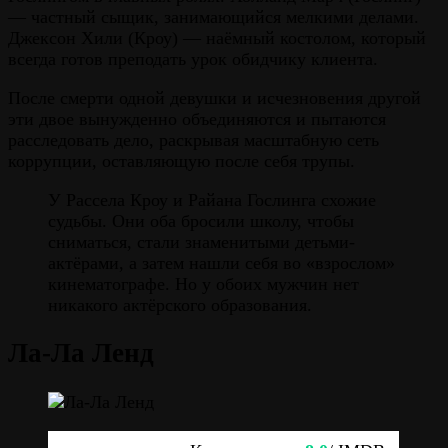
— частный сыщик, занимающийся мелкими делами.
Джексон Хили (Кроу) — наёмный костолом, который
всегда готов преподать урок обидчику клиента.
После смерти одной девушки и исчезновения другой
эти двое вынужденно объединяются и пытаются
расследовать дело, раскрывая масштабную сеть
коррупции, оставляющую после себя трупы.
У Рассела Кроу и Райана Гослинга схожие
судьбы. Они оба бросили школу, чтобы
сниматься, стали знаменитыми детьми-
актёрами, а затем нашли себя во «взрослом»
кинематографе. Но у обоих мужчин нет
никакого актёрского образования.
Ла-Ла Ленд