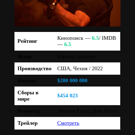
Кинопоиск —
6.5
/ IMDB
Рейтинг
—
6.5
Жанр
Боевик, триллер
Производство
США, Чехия / 2022
Бюджет
$200 000 000
Сборы в
$454 023
мире
Режиссёр
Энтони Руссо, Джо Руссо
Трейлер
Смотреть