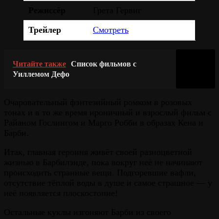
Режиссёр
Грета Гервиг
Трейлер
Смотреть
Читайте также
Список фильмов с
Уиллемом Дефо
Очаровательный фэнтезийный ромком в розовых
тонах и в то же время ироничный и взрослый фильм с
Райаном Гослингом и Марго Робби в образах Кена и
Барби.
Итак, главная героиня живёт своей разноцветной
жизнью в Барбилэнде, пока вокруг неё не начинают
происходить странные вещи. Подгоревшие вафли,
отсутствие тёплой воды в душе и самое страшное — у
неё появляется плоскостопие!
Остальные куклы изгоняют Барби из своего