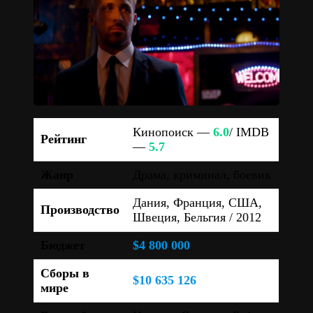
Кинопоиск —
6.0
/ IMDB
Рейтинг
—
5.7
Жанр
Драма, криминал, боевик
Дания, Франция, США,
Производство
Швеция, Бельгия / 2012
Бюджет
$4 800 000
Сборы в
$10 635 126
мире