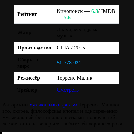
Кинопоиск —
6.3
/ IMDB
Рейтинг
—
5.6
Драма, мелодрама,
Жанр
музыка
Производство
США / 2015
Сборы в
$1 778 021
мире
Режиссёр
Терренс Малик
Трейлер
Смотреть
Авторский
музыкальный фильм
Терренса Малика —
это, скорее, философская эпопея и одновременно
музыкальный фестиваль с нотками нравоучений,
лёгкое кино на вечер для любителей хорошего рока.