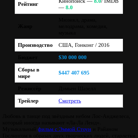
Кинопоиск —
8.0
/ IMDB
Рейтинг
—
8.0
Мюзикл, драма,
Жанр
мелодрама, комедия,
музыка
Производство
США, Гонконг / 2016
Бюджет
$30 000 000
Сборы в
$447 407 695
мире
Режиссёр
Дэмьен Шазелл
Трейлер
Смотреть
Любовь в танце под звёздным небом Лос-Анджелеса,
который иногда называют «Ла-Ла Ленд».
Музыкальный
фильм с Эммой Стоун
и Райаном
Гослингом в образах двух творческих людей, старлетки