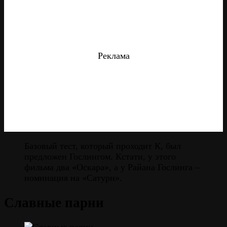
Реклама
Базовый тест, который проходит К, был
предложен Гослингом. Кстати, у этого
фильма два «Оскара», а у Райана Гослинга –
номинация на «Сатурн».
Славные парни