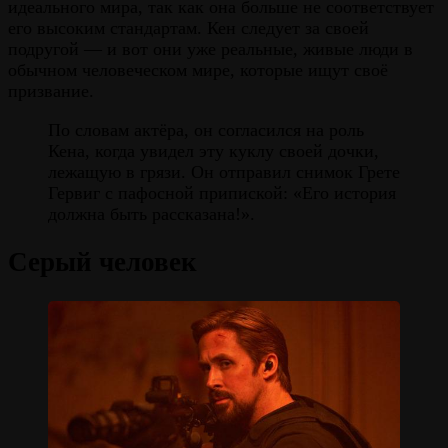
идеального мира, так как она больше не соответствует
его высоким стандартам. Кен следует за своей
подругой — и вот они уже реальные, живые люди в
обычном человеческом мире, которые ищут своё
призвание.
По словам актёра, он согласился на роль
Кена, когда увидел эту куклу своей дочки,
лежащую в грязи. Он отправил снимок Грете
Гервиг с пафосной припиской: «Его история
должна быть рассказана!».
Серый человек