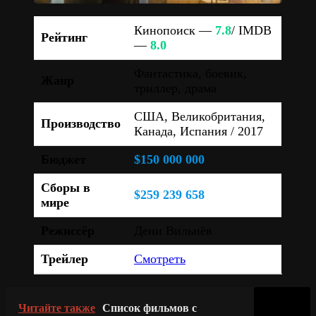
Кинопоиск —
7.8
/ IMDB
Рейтинг
—
8.0
Фантастика, боевик,
Жанр
триллер, драма
США, Великобритания,
Производство
Канада, Испания / 2017
Бюджет
$150 000 000
Сборы в
$259 239 658
мире
Режиссёр
Дени Вильнёв
Трейлер
Смотреть
Читайте также
Список фильмов с