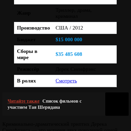
Триллер, драма,
Жанр
криминал
Производство
США / 2012
Бюджет
$15 000 000
Сборы в
$35 485 608
мире
Режиссёр
Дерек Сиенфрэнс
В ролях
Смотреть
Читайте также
Список фильмов с
участием Тая Шеридана
Криминально-драматический триптих Дерека
Сиенфрэнса — это история двух поколений одной