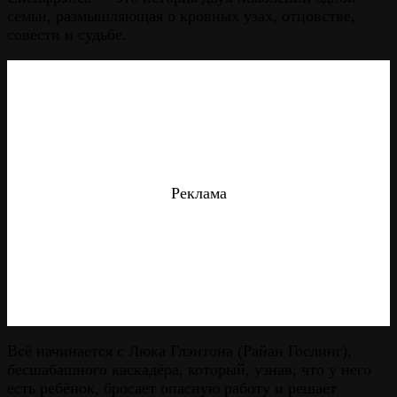
семьи, размышляющая о кровных узах, отцовстве,
совести и судьбе.
Реклама
Всё начинается с Люка Глэнтона (Райан Гослинг),
бесшабашного каскадёра, который, узнав, что у него
есть ребёнок, бросает опасную работу и решает