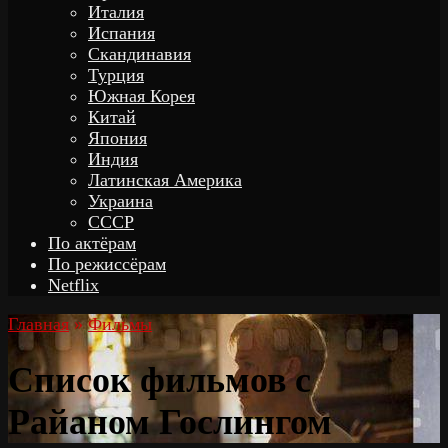
Италия
Испания
Скандинавия
Турция
Южная Корея
Китай
Япония
Индия
Латинская Америка
Украина
СССР
По актёрам
По режиссёрам
Netflix
Главная
»
Фильмы
Список фильмов с
Райаном Гослингом