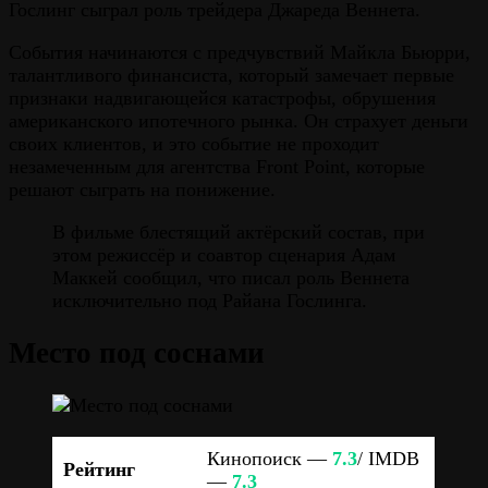
Гослинг сыграл роль трейдера Джареда Веннета.
События начинаются с предчувствий Майкла Бьюрри,
талантливого финансиста, который замечает первые
признаки надвигающейся катастрофы, обрушения
американского ипотечного рынка. Он страхует деньги
своих клиентов, и это событие не проходит
незамеченным для агентства Front Point, которые
решают сыграть на понижение.
В фильме блестящий актёрский состав, при
этом режиссёр и соавтор сценария Адам
Маккей сообщил, что писал роль Веннета
исключительно под Райана Гослинга.
Место под соснами
Кинопоиск —
7.3
/ IMDB
Рейтинг
—
7.3