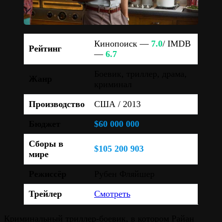
Кинопоиск —
7.0
/ IMDB
Рейтинг
—
6.7
Боевик, триллер, драма,
Жанр
криминал
Производство
США / 2013
Бюджет
$60 000 000
Сборы в
$105 200 903
мире
Режиссёр
Рубен Фляйшер
Трейлер
Смотреть
Криминальный триллер-боевик, в котором Райан