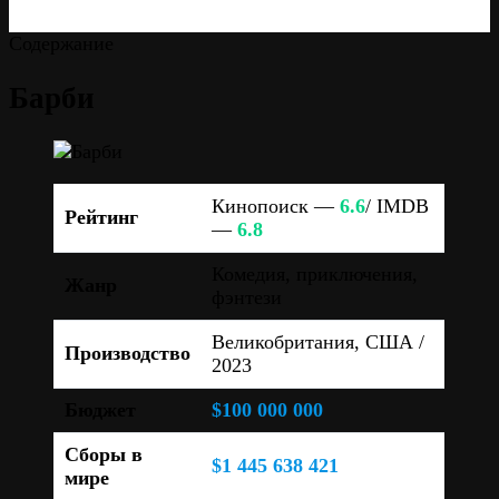
Содержание
Барби
Кинопоиск —
6.6
/ IMDB
Рейтинг
—
6.8
Комедия, приключения,
Жанр
фэнтези
Великобритания, США /
Производство
2023
Бюджет
$100 000 000
Сборы в
$1 445 638 421
мире