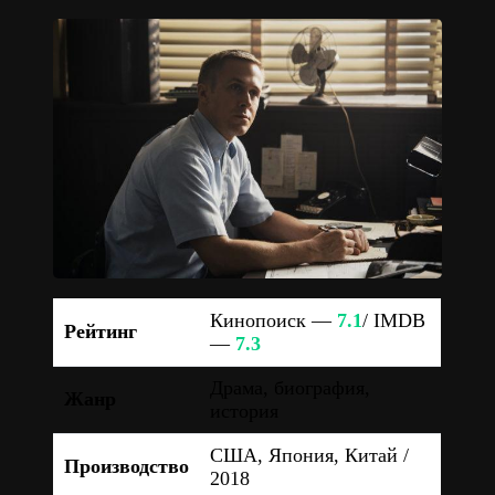
Кинопоиск —
7.1
/ IMDB
Рейтинг
—
7.3
Драма, биография,
Жанр
история
США, Япония, Китай /
Производство
2018