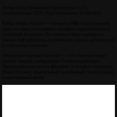
Автор
Анна Румянцева
Просмотров
11.7к.
Опубликовано
23.07.2023
Обновлено
07.04.2024
Райан Томас Гослинг — канадец 1980 года рождения,
один из самых популярных актёров современности и
отличный музыкант. Он начинал свою карьеру на
экране ещё ребёнком, но снимался лишь в детских шоу
и небольших сериалах.
«Взрослая» карьера Гослинга — это отличное кино
разных жанров, набирающее большие рейтинги.
Предлагаем вам список фильмов, в которых снимался
Райан Гослинг, обаятельный, улыбчивый, талантливый
и неутомимый актёр.