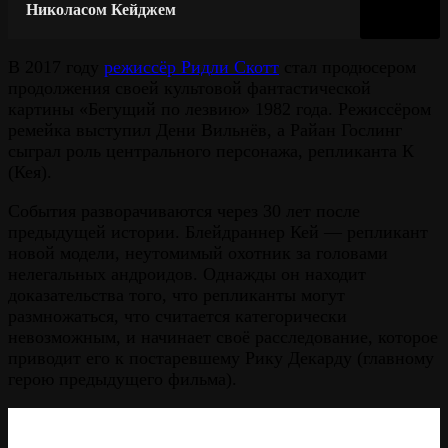
Николасом Кейджем
В 2017 году
режиссёр Ридли Скотт
стал продюсером
продолжения своей культовой фантастической
картины «Бегущий по лезвию» 1982 года. Режиссёром
ремейка выступил Дени Вильнёв, а Райан Гослинг
сыграл роль центрального персонажа, репликанта К
(Кея).
События разворачиваются через 30 лет после
предыдущей истории. Блейдраннер Кей — репликант
новой модели, неутомимый охотник за головами
нелегальных андроидов. Однажды он находит
доказательства того, что репликанты могут
размножаться, что считается категорически
невозможным, и начинает своё расследование, которое
приводит его к постаревшему Рику Декарду (главному
герою предыдущего фильма).