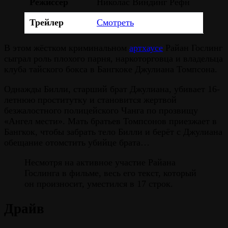
Режиссёр
Николас Виндинг Рефн
Трейлер
Смотреть
В этом жёстком криминальном
артхаусе
Райан Гослинг
сыграл роль плохого парня, наркоторговца и владельца
клуба тайского бокса в Бангкоке Джулиана Томпсона.
Однажды Билли, старший брат Джулиана, убивает 16-
летнюю проститутку и становится жертвой
безжалостного полицейского Чанга по прозвищу
«Ангел мести». Мать братьев Томпсонов приезжает в
Бангкок, чтобы забрать тело Билли и берёт с Джулиана
обещание отомстить убийце брата…
Несмотря на активное участие Райана
Гослинга в фильме, весь его текст, который
он произносит, уместился в 17 строк.
Драйв