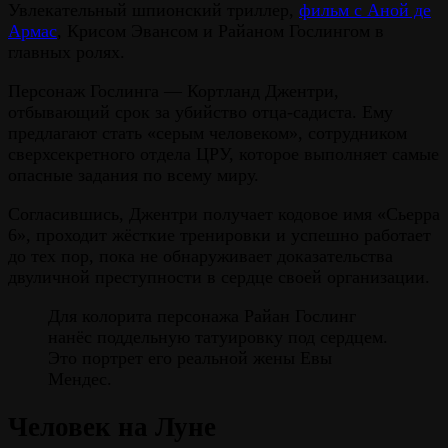
Увлекательный шпионский триллер,
фильм с Аной де
Армас
, Крисом Эвансом и Райаном Гослингом в
главных ролях.
Персонаж Гослинга — Кортланд Джентри,
отбывающий срок за убийство отца-садиста. Ему
предлагают стать «серым человеком», сотрудником
сверхсекретного отдела ЦРУ, которое выполняет самые
опасные задания по всему миру.
Согласившись, Джентри получает кодовое имя «Сьерра
6», проходит жёсткие тренировки и успешно работает
до тех пор, пока не обнаруживает доказательства
двуличной преступности в сердце своей организации.
Для колорита персонажа Райан Гослинг
нанёс поддельную татуировку под сердцем.
Это портрет его реальной жены Евы
Мендес.
Человек на Луне