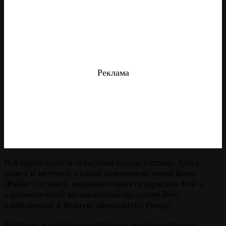
Реклама
Всё происходит в техасском городе Остине. Здесь
живут и мечтают о славе сочинитель песен Биви
(Райан Гослинг), очаровательная гитаристка Фэй и
харизматичный музыкальный продюсер Кук,
влюблённый в бедную официантку Ронду.
Хрупкие и энергичные главные герои постоянно