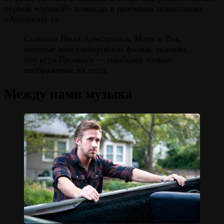
первой «лунной» команды в наземных испытаниях
«Аполлона-1»…
Сыновья Нила Армстронга, Марк и Рик,
которые консультировали фильм, сказали,
что игра Гослинга — наиболее точное
изображение их отца.
Между нами музыка