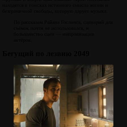
находятся в поисках истинного смысла жизни и
безграничной свободы, которую дарует музыка.
По рассказам Райана Гослинга, сценарий для
съёмок почти не использовался, и
большинство сцен — импровизации
актёров.
Бегущий по лезвию 2049