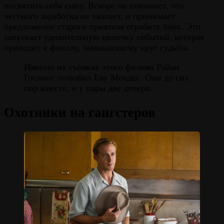
посвятить себя сыну. Вскоре он понимает, что
честного заработка не хватает, и принимает
предложение старого приятеля ограбить банк. Это
запускает удивительную цепочку событий, которая
приводит к финалу, замыкающему круг судьбы.
Именно на съёмках этого фильма Райан
Гослинг полюбил Еву Мендес. Они до сих
пор вместе, и у пары две дочери.
Охотники на гангстеров