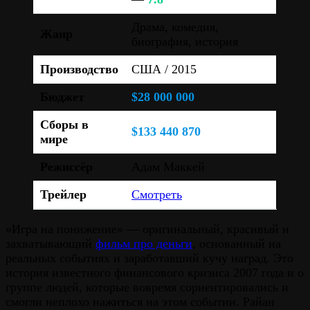
Драма, комедия,
Жанр
биография, история
Производство
США / 2015
Бюджет
$28 000 000
Сборы в
$133 440 870
мире
Режиссёр
Адам Маккей
Трейлер
Смотреть
«Игра на понижение» — оригинальный, красивый и
захватывающий
фильм про деньги
, основанный на
реальных событиях и заработавший кучу наград. Это
история известного финансового кризиса 2007 года и о
группе людей, которые вовремя сориентировались и
смогли неплохо нажиться на этом событии. Райан