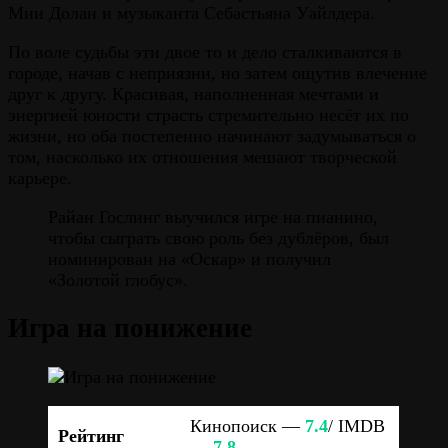
Мии Долан и музыканта Себастьяна Уайлдера.
По воле судьбы эти двое то и дело сталкиваются в
городе, начав с неприязни, но затем ощутив влечение
друг к другу. Красивая, наполненная мечтами и
энергией юности страсть стремительно несёт их по
жизни, но оба постепенно начинают задумываться о
том, насколько их отношения мешают творческой
карьере.
Райан Гослинг выучился игре на пианино,
чтобы сыграть свою роль без дублёров, был
номинирован на «Оскар» и получил
«Золотой глобус».
Игра на понижение
Кинопоиск —
7.4
/ IMDB
Рейтинг
—
7.8