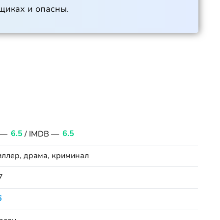
ящиках и опасны.
 —
6.5
/ IMDB —
6.5
иллер, драма, криминал
7
6