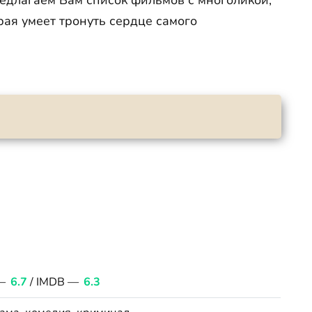
едлагаем Вам список фильмов с многоликой,
рая умеет тронуть сердце самого
—
6.7
/ IMDB —
6.3