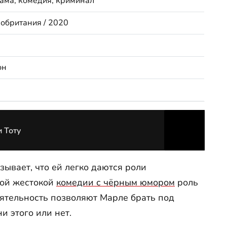
ама, комедия, криминал
обритания / 2020
он
 Тоту
зывает, что ей легко даются роли
той жестокой
комедии с чёрным юмором
роль
ятельность позволяют Марле брать под
и этого или нет.