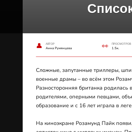
Список
АВТОР
ПРОСМОТРОВ
Анна Румянцева
1.5к.
Сложные, запутанные триллеры, шпи
военные драмы – во всём этом Розаму
Разносторонняя британка родилась в 
родителями, оперными певцами, объ
образование и с 16 лет играла в ле
На киноэкране Розамунд Пайк появил