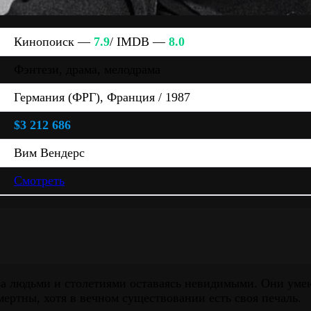
Кинопоиск —
7.9
/ IMDB —
8.0
Фэнтези, драма, мелодрама
Германия (ФРГ), Франция / 1987
$3 212 686
Вим Вендерс
Смотреть
 за людьми и столетиями оставаясь невидимыми. Они уме
ертны, хотя в вечном существовании есть своя печаль.