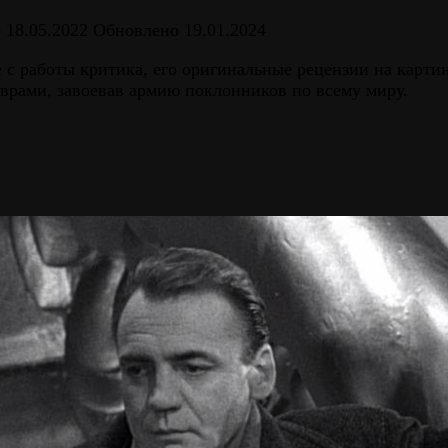
о
18.05.2022
Обновлено
19.01.2024
 с работы критика, его оригинальные рецензии на карти
рами, завоевав армию поклонников по всему миру.