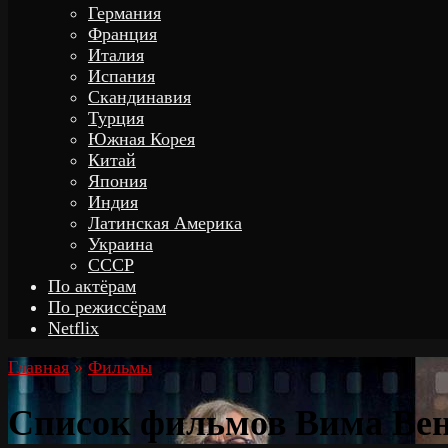
Германия
Франция
Италия
Испания
Скандинавия
Турция
Южная Корея
Китай
Япония
Индия
Латинская Америка
Украина
СССР
По актёрам
По режиссёрам
Netflix
Главная
»
Фильмы
Список фильмов Вима Вен