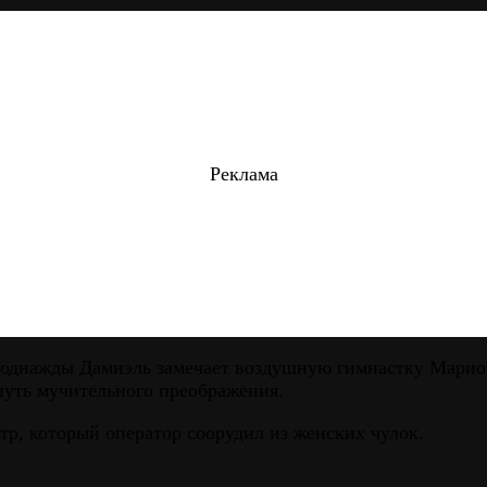
Реклама
однажды Дамиэль замечает воздушную гимнастку Марион.
 путь мучительного преображения.
р, который оператор соорудил из женских чулок.