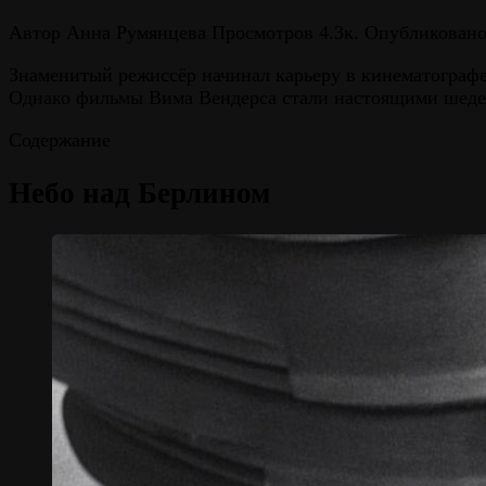
Автор
Анна Румянцева
Просмотров
4.3к.
Опубликован
Знаменитый режиссёр начинал карьеру в кинематографе
Однако фильмы Вима Вендерса стали настоящими шедев
Содержание
Небо над Берлином