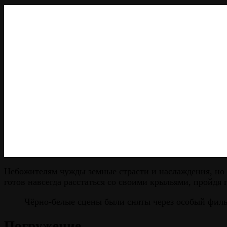
Небожителям чужды земные страсти и наслаждения, но 
готов навсегда расстаться со своими крыльями, пройдя
Чёрно-белые сцены были сняты через особый фильт
Погружение