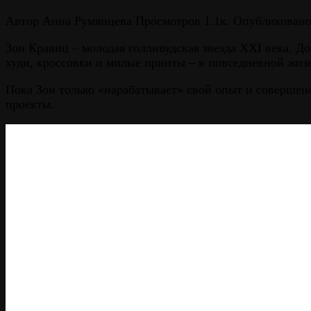
Автор
Анна Румянцева
Просмотров
1.1к.
Опубликован
Зои Кравиц – молодая голливудская звезда XXI века. Д
худи, кроссовки и милые принты – в повседневной жиз
Пока Зои только «нарабатывает» свой опыт и совершен
проекты.