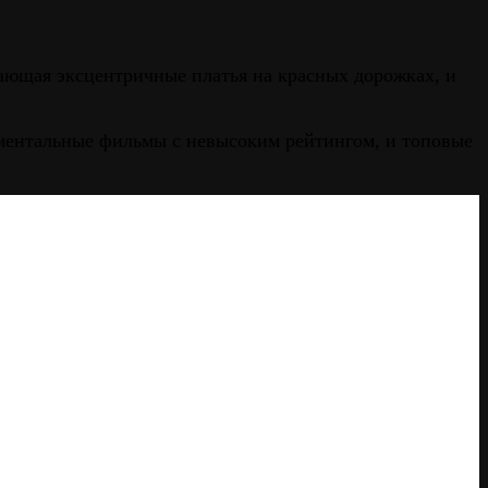
ожающая эксцентричные платья на красных дорожках, и
иментальные фильмы с невысоким рейтингом, и топовые