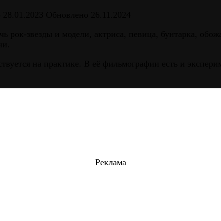
о
28.01.2023
Обновлено
26.11.2024
очь рок-звезды и модели, актриса, певица, бунтарка, об
ни.
ствуется на практике. В её фильмографии есть и экспер
Реклама