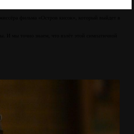
ежиссёра фильма «Остров кисок», который выйдет в
. И мы точно знаем, что взлёт этой симпатичной