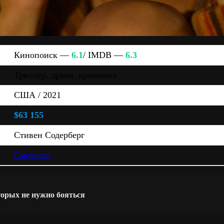
Кинопоиск —
6.1
/ IMDB —
6.3
Триллер, драма, криминал
США / 2021
$63 155
Стивен Содерберг
Смотреть
торых не нужно бояться