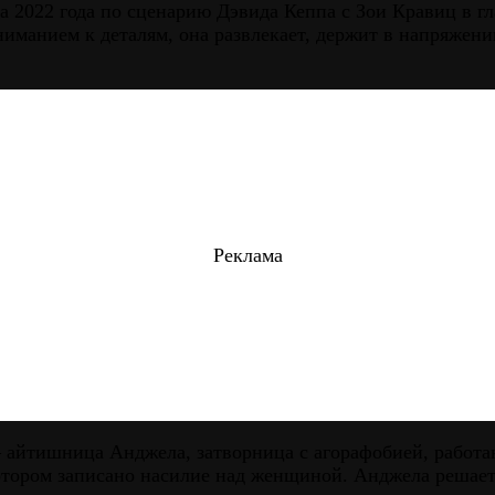
 2022 года по сценарию Дэвида Кеппа с Зои Кравиц в г
иманием к деталям, она развлекает, держит в напряжени
Реклама
 – айтишница Анджела, затворница с агорафобией, рабо
тором записано насилие над женщиной. Анджела решаетс