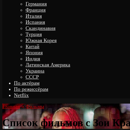
Германия
Франция
Италия
Испания
Скандинавия
Турция
Южная Корея
Китай
Япония
Индия
Латинская Америка
Украина
СССР
По актёрам
По режиссёрам
Netflix
Главная
»
Фильмы
Список фильмов с Зои Кр