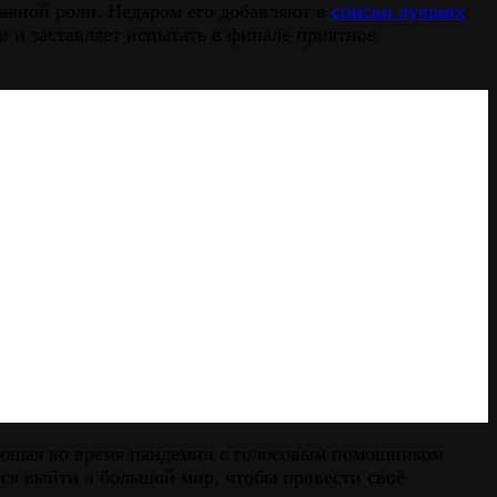
лавной роли. Недаром его добавляют в
списки лучших
и и заставляет испытать в финале приятное
тающая во время пандемии с голосовым помощником
я выйти в большой мир, чтобы провести своё