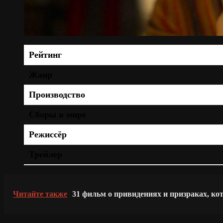
Рейтинг
Жанр
Производство
Сборы в мире
Режиссёр
Трейлер
Читайте также
31 фильм о привидениях и призраках, ко