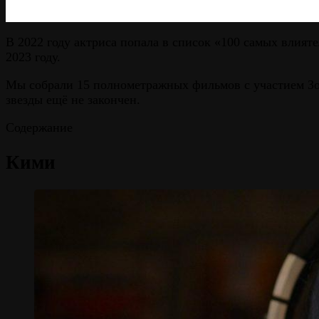
В 2022 году актриса попала в список «100 самых влия
2023 году.
Мы собрали 15 полнометражных фильмов с участием Зои
звезды ещё не закончен.
Содержание
Кими