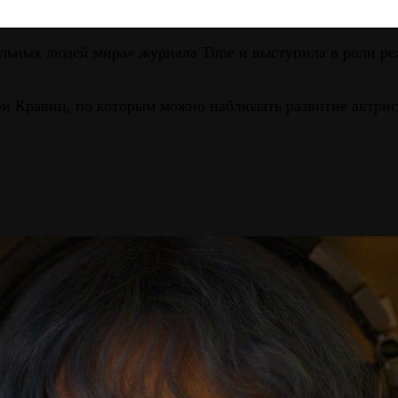
тельных людей мира» журнала Time и выступила в роли р
 Кравиц, по которым можно наблюдать развитие актрисы