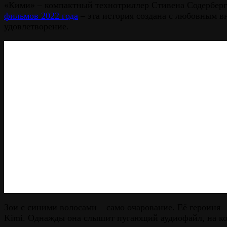
«Кими» – компактный технотриллер Стивена Содерберга
фильмов 2022 года
– эта история создана с любовным вн
удовлетворение.
Зои с синими волосами – само очарование. Её героиня
Kimi. Однажды она слышит пугающий аудиофайл, на ко