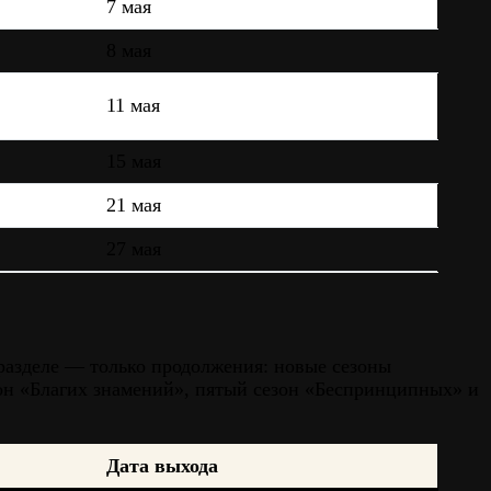
7 мая
8 мая
11 мая
15 мая
21 мая
27 мая
 разделе — только продолжения: новые сезоны
зон «Благих знамений», пятый сезон «Беспринципных» и
Дата выхода