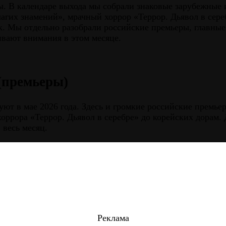
. В календаре выхода мы собрали знаковые зарубежные и
агих знамений», мрачный хоррор «Террор. Дьявол в сер
к. Мы отдельно разобрали российские премьеры, главны
ивают внимания в этом месяце.
(премьеры)
уют в мае 2026 года. Здесь и громкие российские премь
рора «Террор. Дьявол в серебре» до корейских дорам. 
 весь месяц.
Реклама