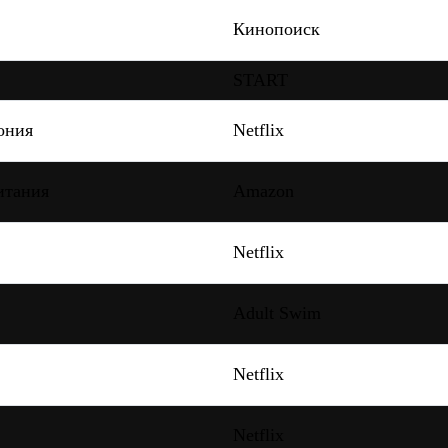
Кинопоиск
START
ония
Netflix
итания
Amazon
Netflix
Adult Swim
Netflix
Netflix