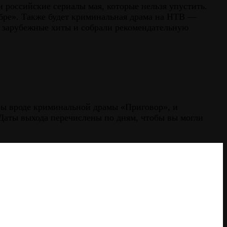
 российские сериалы мая, которые нельзя упустить.
ебре». Также будет криминальная драма на НТВ —
е зарубежные хиты и собрали рекомендательную
еры вроде криминальной драмы «Приговор», и
Даты выхода перечислены по дням, чтобы вы могли