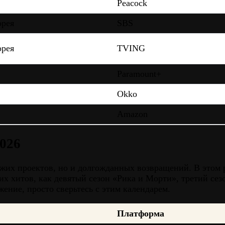
Peacock
рея
SBS
рея
TVING
Paramount+
Okko
Amazon
2026
вежих проектов, но и долгожданных возвращений. В этом
х хитов, как девятый сезон «Рика и Морти», третий се
ение, просто сверьтесь с этим календарем.
Платформа