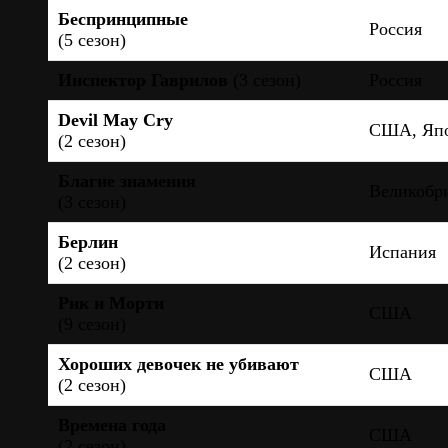
Беспринципные
Россия
(5 сезон)
Инспектор Гаврилов
(3 сезон)
Россия
Devil May Cry
США, Яп
(2 сезон)
Благие знамения
Великобр
(3 сезон)
Берлин
Испания
(2 сезон)
Рик и Морти
США
(9 сезон)
Хороших девочек не убивают
США
(2 сезон)
Времена года
США
(2 сезон)