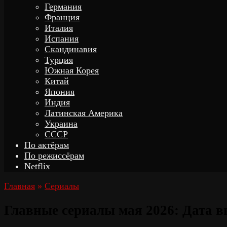
Германия
Франция
Италия
Испания
Скандинавия
Турция
Южная Корея
Китай
Япония
Индия
Латинская Америка
Украина
СССР
По актёрам
По режиссёрам
Netflix
Главная
»
Сериалы
Главные сериалы мая 2026: Дата в