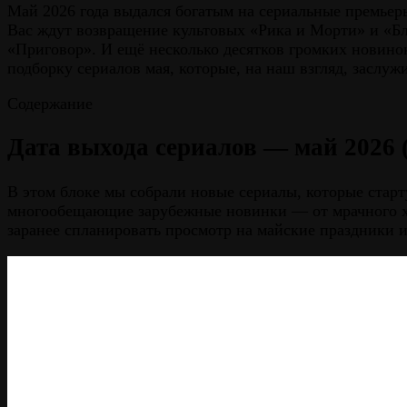
Май 2026 года выдался богатым на сериальные премьеры
Вас ждут возвращение культовых «Рика и Морти» и «Бл
«Приговор». И ещё несколько десятков громких новино
подборку сериалов мая, которые, на наш взгляд, заслуж
Содержание
Дата выхода сериалов — май 2026 
В этом блоке мы собрали новые сериалы, которые старт
многообещающие зарубежные новинки — от мрачного хор
заранее спланировать просмотр на майские праздники и