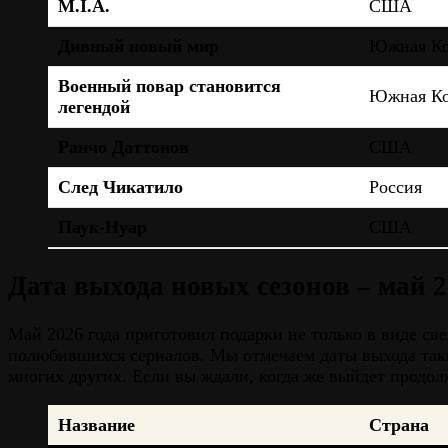
M.I.A.
США
Дивный новый мир
Южная Ко
Военный повар становится
Южная Ко
легендой
Ранчо Даттонов
США
След Чикатило
Россия
Паук-Нуар
США
Дата выхода новых сезонов – май 
Май 2026 года приготовил подарки не только в виде с
полюбившихся сериалов. Мы отмечаем даты выхода таки
многих других. Если вы ждали, когда же выйдет продолж
Название
Страна