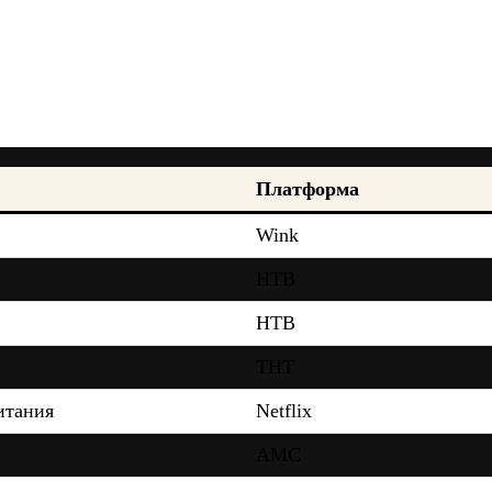
Платформа
Wink
НТВ
НТВ
ТНТ
итания
Netflix
AMC