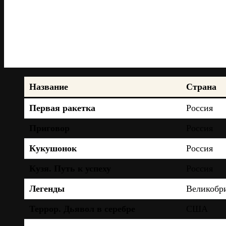
Название
Страна
Первая ракетка
Россия
Приговор
Россия
Кукушонок
Россия
Кузя. Путь к успеху
Россия
Легенды
Великобр
Террор. Дьявол в серебре
США