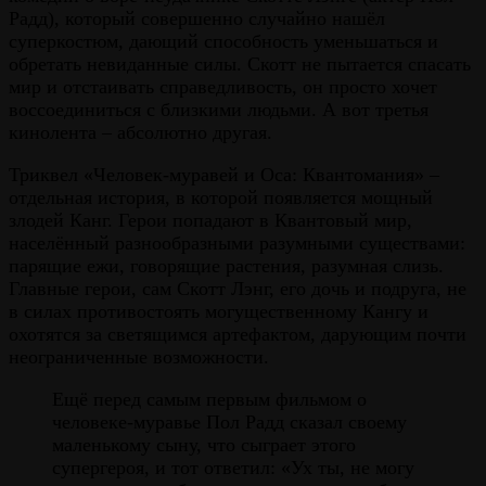
Радд), который совершенно случайно нашёл
суперкостюм, дающий способность уменьшаться и
обретать невиданные силы. Скотт не пытается спасать
мир и отстаивать справедливость, он просто хочет
воссоединиться с близкими людьми. А вот третья
кинолента – абсолютно другая.
Триквел «Человек-муравей и Оса: Квантомания» –
отдельная история, в которой появляется мощный
злодей Канг. Герои попадают в Квантовый мир,
населённый разнообразными разумными существами:
парящие ежи, говорящие растения, разумная слизь.
Главные герои, сам Скотт Лэнг, его дочь и подруга, не
в силах противостоять могущественному Кангу и
охотятся за светящимся артефактом, дарующим почти
неограниченные возможности.
Ещё перед самым первым фильмом о
человеке-муравье Пол Радд сказал своему
маленькому сыну, что сыграет этого
супергероя, и тот ответил: «Ух ты, не могу