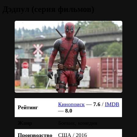
Дэдпул (серия фильмов)
Кинопоиск
—
7.6
/
IMDB
Рейтинг
—
8.0
Жанр
Боевик, комедия
Производство
США / 2016