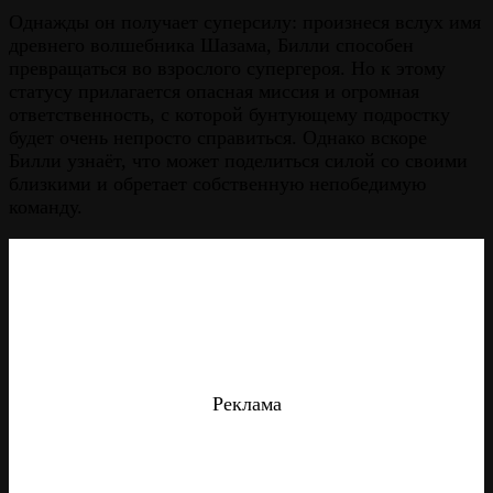
Однажды он получает суперсилу: произнеся вслух имя
древнего волшебника Шазама, Билли способен
превращаться во взрослого супергероя. Но к этому
статусу прилагается опасная миссия и огромная
ответственность, с которой бунтующему подростку
будет очень непросто справиться. Однако вскоре
Билли узнаёт, что может поделиться силой со своими
близкими и обретает собственную непобедимую
команду.
Реклама