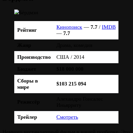
Кинопоиск
—
7.7
/
IMDB
Рейтинг
—
7.7
Жанр
Драма, комедия
Производство
США / 2014
Бюджет
$18 000 000
Сборы в
$103 215 094
мире
Алехандро Гонсалес
Режиссёр
Иньярриту
Трейлер
Смотреть
Немного нестандартный фильм в нашей подборке. Это