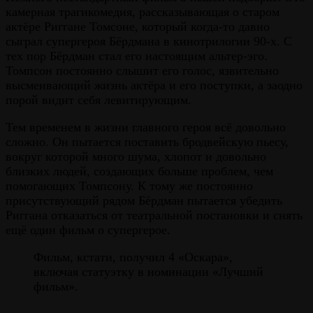
камерная трагикомедия, рассказывающая о старом
актёре Риггане Томсоне, который когда-то давно
сыграл супергероя Бёрдмана в кинотрилогии 90-х. С
тех пор Бёрдман стал его настоящим альтер-эго.
Томпсон постоянно слышит его голос, язвительно
высмеивающий жизнь актёра и его поступки, а заодно
порой видит себя левитирующим.
Тем временем в жизни главного героя всё довольно
сложно. Он пытается поставить бродвейскую пьесу,
вокруг которой много шума, хлопот и довольно
близких людей, создающих больше проблем, чем
помогающих Томпсону. К тому же постоянно
присутствующий рядом Бёрдман пытается убедить
Риггана отказаться от театральной постановки и снять
ещё один фильм о супергерое.
Фильм, кстати, получил 4 «Оскара»,
включая статуэтку в номинации «Лучший
фильм».