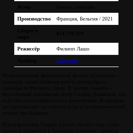
Жанр
Боевик, комедия
Производство
Франция, Бельгия / 2021
Сборы в
$14 770 359
мире
Режиссёр
Филипп Лашо
Трейлер
Смотреть
Нетривиальный французский фильм «Суперчел» –
пожалуй, самая забавная работа режиссёра и
сценариста Филиппа Лашо. В центре сюжета –
бестолковый рекламный актёр Седрик Дюжимон, изо
всех сил пытающийся стать знаменитым. И однажды
его приглашают на главную роль в супергероической
эпопее про Бэдмена.
В разгар съёмок Седрик узнаёт, что его отцу стало
плохо, и срывается в больницу к папаше, прямо в