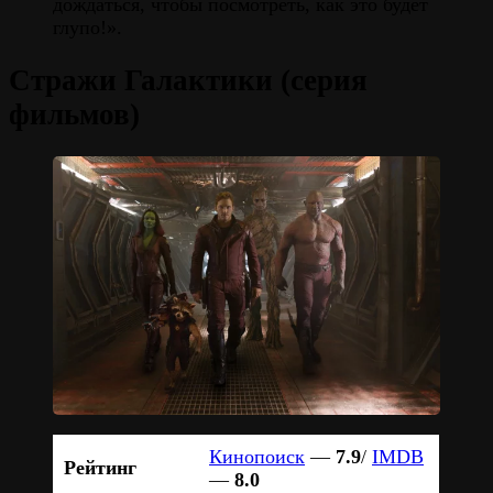
дождаться, чтобы посмотреть, как это будет
глупо!».
Стражи Галактики (серия
фильмов)
Кинопоиск
—
7.9
/
IMDB
Рейтинг
—
8.0