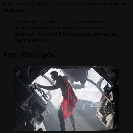
дело спасает разумные расы от уничтожения всякими
злодеями.
Третьи «Стражи» установили мировой
рекорд по использованию сценических
протезов: более 23000 накладных штучек на
тысячу актёров.
Тор: Рагнарёк