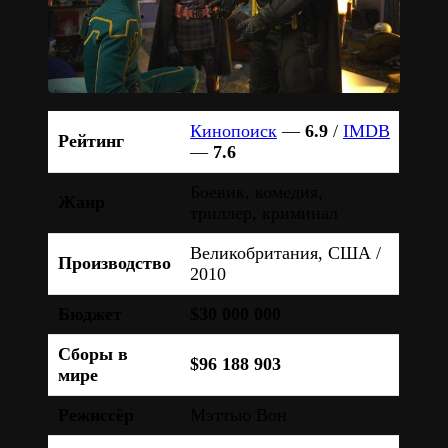
Кинопоиск
—
6.9
/
IMDB
Рейтинг
—
7.6
Боевик, комедия,
Жанр
триллер, криминал
Великобритания, США /
Производство
2010
Бюджет
$30 000 000
Сборы в
$96 188 903
мире
Режиссёр
Мэттью Вон