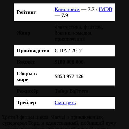
Кинопоиск
—
7.7
/
IMDB
Рейтинг
—
7.9
Фантастика, фэнтези,
Жанр
боевик, комедия,
приключения
Производство
США / 2017
Бюджет
$180 000 000
Сборы в
$853 977 126
мире
Режиссёр
Тайка Вайтити
Трейлер
Смотреть
Третий фильм цикла Marvel о приключениях
супергероя Тора, и единственный, побивший кучу
кассовых рекордов, признанный лучшей частью