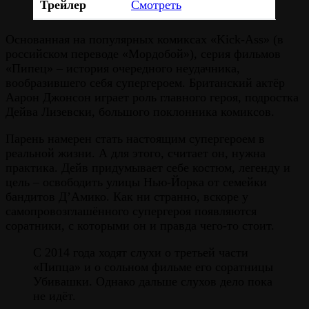
Трейлер
Смотреть
Основанная на популярных комиксах «Kick-Ass» (в
российском переводе «Мордобой»), серия фильмов
«Пипец» – история очередного неудачника,
вообразившего себя супергероем. Британский актёр
Аарон Джонсон играет роль главного героя, подростка
Дейва Лизевски, большого поклонника комиксов.
Парень намерен стать настоящим супергероем в
реальной жизни. А для этого, считает он, нужна
практика. Дейв придумывает себе костюм, легенду и
цель – освободить улицы Нью-Йорка от семейки
бандитов Д’Амико. Как ни странно, вскоре у
самопровозглашённого супергероя появляются
соратники, с которыми он и правда чего-то стоит.
С 2014 года ходят слухи о третьей части
«Пипца» и о сольном фильме его соратницы
Убивашки. Однако дальше слухов дело пока
не идёт.