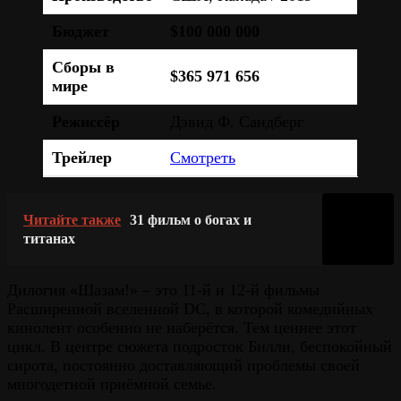
Бюджет
$100 000 000
Сборы в
$365 971 656
мире
Режиссёр
Дэвид Ф. Сандберг
Трейлер
Смотреть
Читайте также
31 фильм о богах и
титанах
Дилогия «Шазам!» – это 11-й и 12-й фильмы
Расширенной вселенной DC, в которой комедийных
кинолент особенно не наберётся. Тем ценнее этот
цикл. В центре сюжета подросток Билли, беспокойный
сирота, постоянно доставляющий проблемы своей
многодетной приёмной семье.