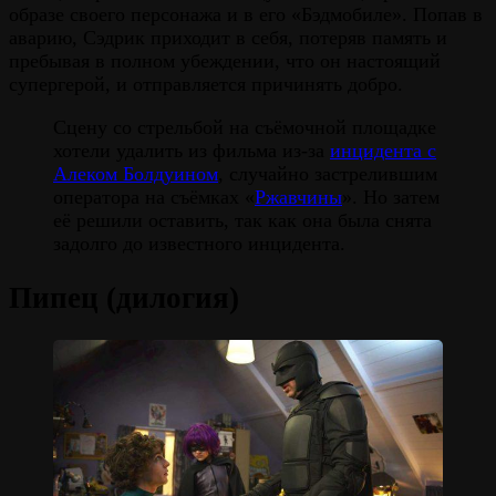
образе своего персонажа и в его «Бэдмобиле». Попав в
аварию, Сэдрик приходит в себя, потеряв память и
пребывая в полном убеждении, что он настоящий
супергерой, и отправляется причинять добро.
Сцену со стрельбой на съёмочной площадке
хотели удалить из фильма из-за
инцидента с
Алеком Болдуином
, случайно застрелившим
оператора на съёмках «
Ржавчины
». Но затем
её решили оставить, так как она была снята
задолго до известного инцидента.
Пипец (дилогия)