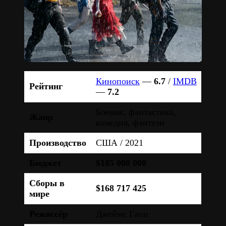
Кинопоиск
—
6.7
/
IMDB
Рейтинг
—
7.2
Боевик, фантастика,
Жанр
комедия, фэнтези
Производство
США / 2021
Бюджет
$185 000 000
Сборы в
$168 717 425
мире
Режиссёр
Джеймс Ганн