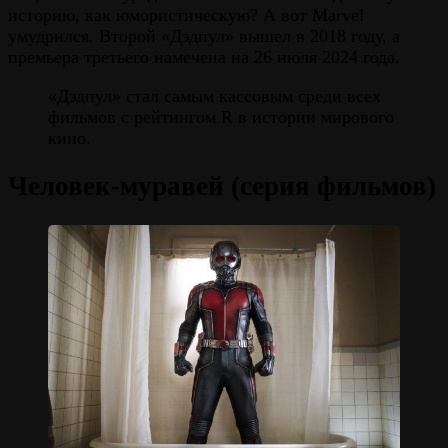
историю, как юмористическую? А вот Marvel
умудрился. Второй «Дэдпул» вышел в 2018 году, а
премьера третьего намечена на 26 июля 2024 года.
«Дэдпул» стал самым кассовым среди всех
фильмов с рейтингом R в истории мирового
кино.
Человек-муравей (серия фильмов)