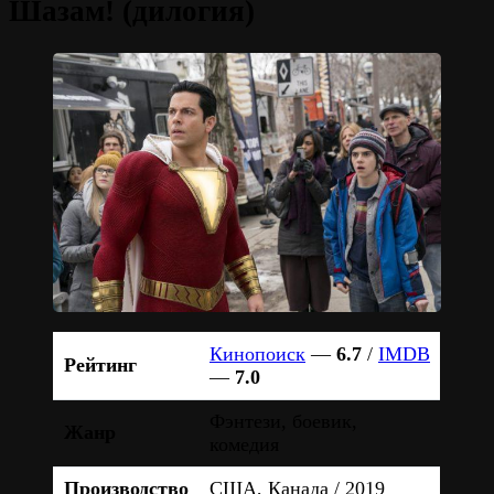
Шазам! (дилогия)
Кинопоиск
—
6.7
/
IMDB
Рейтинг
—
7.0
Фэнтези, боевик,
Жанр
комедия
Производство
США, Канада / 2019