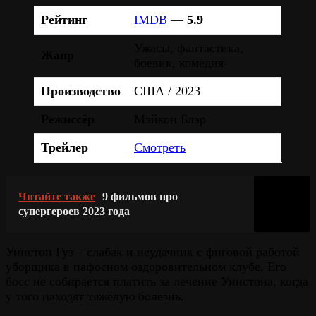
Рейтинг
IMDB
—
5.9
Ужасы, фантастика,
Жанр
боевик, комедия
Производство
США / 2023
Режиссёр
Мэйкон Блэр
Трейлер
Смотреть
Читайте также
9 фильмов про
супергероев 2023 года
Уинстон Гуз – слабак и неудачник с фиговой работой
уборщика в пафосном оздоровительном клубе. Его
босс не собирается платить за лечение Уинстона, когда
у того находят тяжёлую болезнь.