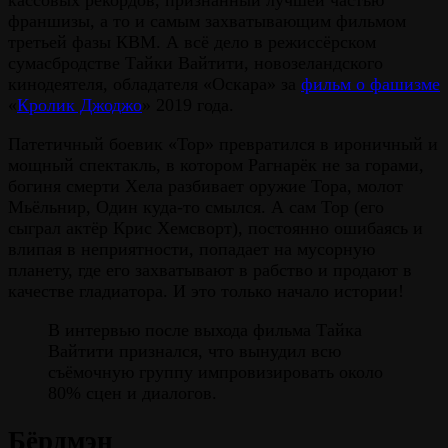
франшизы, а то и самым захватывающим фильмом
третьей фазы КВМ. А всё дело в режиссёрском
сумасбродстве Тайки Вайтити, новозеландского
кинодеятеля, обладателя «Оскара» за
фильм о фашизме
«
Кролик Джоджо
» 2019 года.
Патетичный боевик «Тор» превратился в ироничный и
мощный спектакль, в котором Рагнарёк не за горами,
богиня смерти Хела разбивает оружие Тора, молот
Мьёльнир, Один куда-то смылся. А сам Тор (его
сыграл актёр Крис Хемсворт), постоянно ошибаясь и
влипая в неприятности, попадает на мусорную
планету, где его захватывают в рабство и продают в
качестве гладиатора. И это только начало истории!
В интервью после выхода фильма Тайка
Вайтити признался, что вынудил всю
съёмочную группу импровизировать около
80% сцен и диалогов.
Бёрдмэн