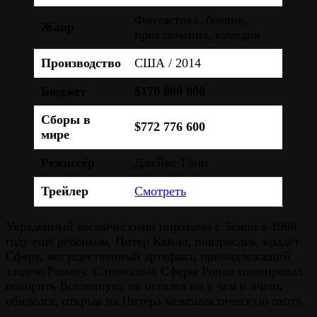
Фантастика, боевик,
Жанр
приключения, комедия
Производство
США / 2014
Бюджет
$170 000 000
Сборы в
$772 776 600
мире
Режиссёр
Джеймс Ганн
Трейлер
Смотреть
Украденный космическими пиратами с Земли в 1988
году ещё ребёнком, Питер Квилл, повзрослев, крадёт
Сферу, могущественный артефакт, принадлежащий
злодею Ронану. С помощью Сферы Ронан планировал
покорить Вселенную, но остался ни с чем и очень
обиделся, открыв на Питера межгалактическую охоту.