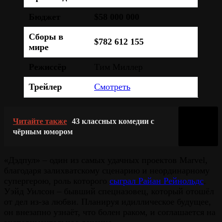
Бюджет
$58 000 000
Сборы в
$782 612 155
мире
Режиссёр
Тим Миллер
Трейлер
Смотреть
Читайте также
43 классных комедии с
чёрным юмором
«Дэдпул» – один из самых удачных проектов Marvel,
благодаря залихватскому сценарию и неординарному
супергерою, роль которого
сыграл Райан Рейнольдс
.
Уэйд Уилсон – бывший спецназовец, который отошёл
от дел из-за любви. Планируя идиллическое будущее,
он внезапно узнаёт, что болен раком, и соглашается на