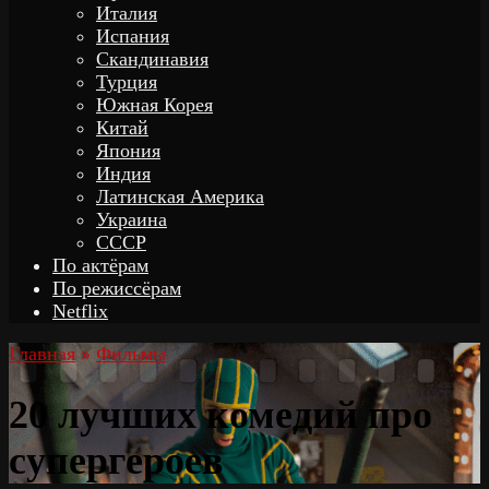
Италия
Испания
Скандинавия
Турция
Южная Корея
Китай
Япония
Индия
Латинская Америка
Украина
СССР
По актёрам
По режиссёрам
Netflix
Главная
»
Фильмы
20 лучших комедий про
супергероев