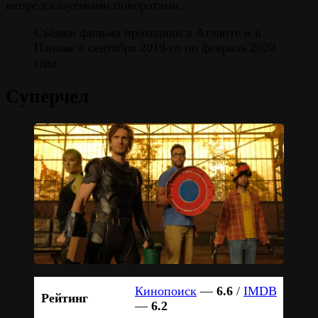
непредсказуемыми поворотами.
Съёмки фильма проходили в Атланте и в
Панаме с сентября 2019-го по февраль 2020
года.
Суперчел
Кинопоиск
—
6.6
/
IMDB
Рейтинг
—
6.2