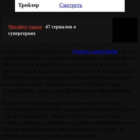
Трейлер
Смотреть
Читайте также
47 сериалов о
супергероях
Самостоятельный сиквел к «
Отряду самоубийц
» 2016
года рассказывает о кучке заключённых тюрьмы Белль-
Рив, которые в обмен на послабления соглашаются
поучаствовать в уничтожении закрытой лаборатории
Йотунхейм, где содержат политзаключённых и ставят
над ними опыты. Важную роль в истории играет
Харли Квинн, роль которой исполнила Марго Робби.
Вскоре эта горе-команда высаживается поближе к
своему объекту и тут же начинаются трудности в духе
«Десяти негритят». Ласка тонет, так как не умеет
плавать, Блэкгард пытается продать соратников, но его
быстро разоблачают и уничтожают и так далее. А
затем начинаются дикие приключения с