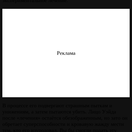
экспериментальное лечение.
Реклама
В процессе его подвергают страшным пыткам и
унижениям, а затем пытаются убить. Лицо Уэйда
после «лечения» остаётся обезображенным, но зато он
обретает суперспособности и кровавую жажду мести
тем, кто его изуродовал. Вы бы смогли подать эту