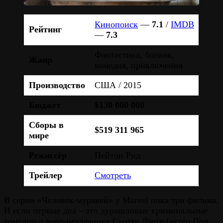
Кинопоиск
—
7.1
/
IMDB
Рейтинг
—
7.3
Фантастика, боевик,
Жанр
комедия, приключения
Производство
США / 2015
Бюджет
$130 000 000
Сборы в
$519 311 965
мире
Режиссёр
Пейтон Рид
Трейлер
Смотреть
В серии «Человек-муравей» у Marvel пока три фильма.
И если первые два – это дурашливые криминальные
комедии о воре-неудачнике Скотте Лэнге (актёр Пол