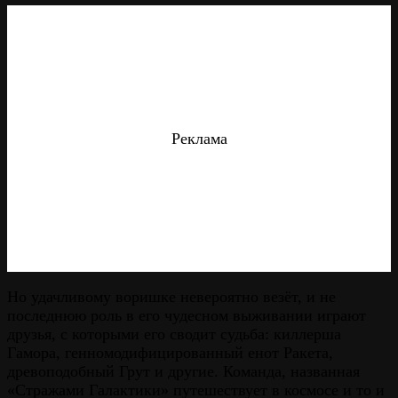
Реклама
Но удачливому воришке невероятно везёт, и не
последнюю роль в его чудесном выживании играют
друзья, с которыми его сводит судьба: киллерша
Гамора, генномодифицированный енот Ракета,
древоподобный Грут и другие. Команда, названная
«Стражами Галактики» путешествует в космосе и то и