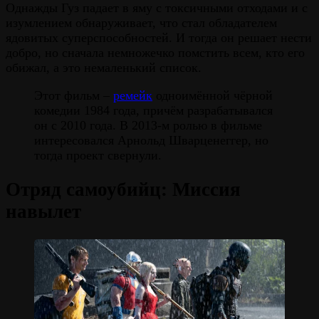
Однажды Гуз падает в яму с токсичными отходами и с
изумлением обнаруживает, что стал обладателем
ядовитых суперспособностей. И тогда он решает нести
добро, но сначала немножечко помстить всем, кто его
обижал, а это немаленький список.
Этот фильм –
ремейк
одноимённой чёрной
комедии 1984 года, причём разрабатывался
он с 2010 года. В 2013-м ролью в фильме
интересовался Арнольд Шварценеггер, но
тогда проект свернули.
Отряд самоубийц: Миссия
навылет