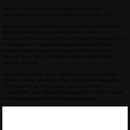
Автор
Татьяна Ромашина
Просмотров
6.3к.
Опубликовано
23.01.2024
Обновлено
22.02.2024
Зачастую эпическим фильмам, хорошим боевикам и
зрелищным постановкам не хватает одного –
комедийной нотки в сценарии. Однако это меняется к
лучшему, и если раньше комедиями можно было
назвать лишь пародии на супергероические саги, то
сегодня они сами способны отчаянно повеселить
любого зрителя.
Отличный экшен, яркие эффекты и неунывающие
герои – рецепт хорошего досуга для любителя кино.
Предлагаем вам небольшой список комедий о
супергероях, как пародийных продуктов, так и самых
весёлых фильмов из известных франшиз.