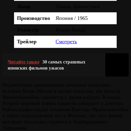
Жанр
Ужасы, фантастика
Производство
Япония / 1965
Режиссёр
Исиро Хонда
Трейлер
Смотреть
Читайте также
30 самых страшных
японских фильмов ужасов
Изумительно оригинальная японская трактовка
истории Мэри Шелли в жанре токусацу, где монстр
Франкенштейна сражается с двумя кайдзю. В конце
Второй мировой войны нацисты забирают у доктора
Райзендорфа сердце создания Виктора Франкенштейна
и тайно переправляют его в Японию, где этот живой
артефакт бесследно теряется в бомбардировке
Хиросимы.