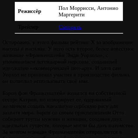
Пол Моррисси, Антонио
Режиссёр
Маргерити
Трейлер
Смотреть
Осторожно, у этого фильма рейтинг X за изображение
наготы и насилия. У него есть второе, более известное
название «Франкенштейн Энди Уорхола», с
упоминанием легендарной персоны, создавший
идеологию ««коммерческий поп-арт». И хотя сам
Уорхол не принимал участия в производстве фильма,
он позволил использовать своё имя.
Барон фон Франкенштейн женился на собственной
сестре Катрин, но игнорирует её, одержимый
желанием создать идеальную сербскую расу для
захвата мира. Барон со своим приспешником Отто
собирает трупы мужчин и женщин, создавая двух
идеальных существ, которые могли бы дать потомство.
За мозгом «самца» Франкенштейн отправляется в