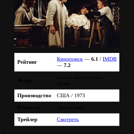
Кинопоиск
—
6.1
/
IMDB
Рейтинг
—
7.2
Ужасы, фантастика,
Жанр
драма
Производство
США / 1973
Режиссёр
Джек Смайт
Трейлер
Смотреть