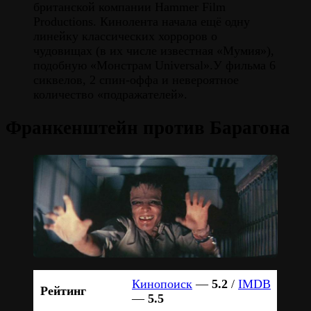
британской компании Hammer Film
Productions. Кинолента начала ещё одну
линейку классических хорроров о
чудовищах (в их числе известная «Мумия»),
подобную «Монстрам Universal».У фильма 6
сиквелов, 2 спин-оффа и невероятное
количество «подражателей».
Франкенштейн против Барагона
Кинопоиск
—
5.2
/
IMDB
Рейтинг
—
5.5