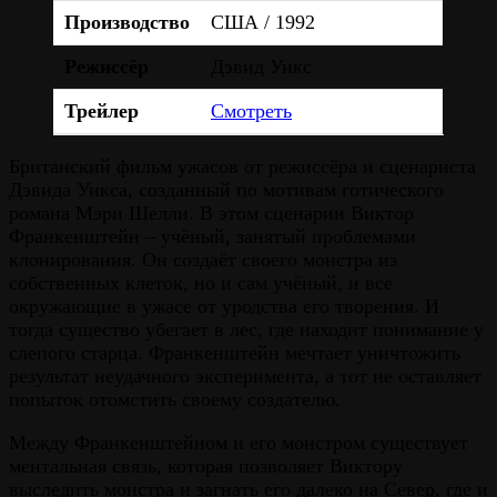
Производство
США / 1992
Режиссёр
Дэвид Уикс
Трейлер
Смотреть
Британский фильм ужасов от режиссёра и сценариста
Дэвида Уикса, созданный по мотивам готического
романа Мэри Шелли. В этом сценарии Виктор
Франкенштейн – учёный, занятый проблемами
клонирования. Он создаёт своего монстра из
собственных клеток, но и сам учёный, и все
окружающие в ужасе от уродства его творения. И
тогда существо убегает в лес, где находит понимание у
слепого старца. Франкенштейн мечтает уничтожить
результат неудачного эксперимента, а тот не оставляет
попыток отомстить своему создателю.
Между Франкенштейном и его монстром существует
ментальная связь, которая позволяет Виктору
выследить монстра и загнать его далеко на Север, где и