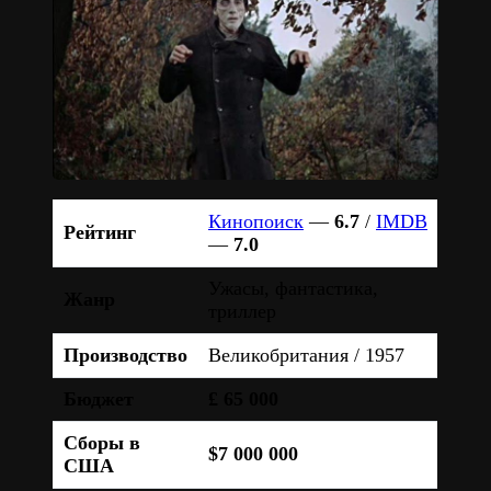
Кинопоиск
—
6.7
/
IMDB
Рейтинг
—
7.0
Ужасы, фантастика,
Жанр
триллер
Производство
Великобритания / 1957
Бюджет
£ 65 000
Сборы в
$7 000 000
США