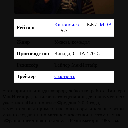
Кинопоиск
—
5.5
/
IMDB
Рейтинг
—
5.7
Жанр
Ужасы, комедия
Производство
Канада, США / 2015
Режиссёр
Тайлер МакИнтайр
Трейлер
Смотреть
Этот приятный инди-хоррор, дебютная работа Тайлера
МакИнтайра, написавшего сценарий для нашумевшего
ужастика «Пять ночей с Фредди» 2023 года, –
замечательный пример, насколько оригинальные вещи
можно создавать по мотивам классики, в этом случае –
«Франкенштейна» и фильма «Реаниматор» 1985 года.