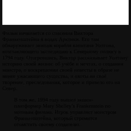
Фильм начинается со спасения Виктора
Франкенштейна в водах Арктики. Его там
обнаруживает экипаж корабля капитана Уолтона,
возглавляющего экспедицию к Северному полюсу в
1794 году. Отогревшись, Виктор рассказывает Уолтону
историю своей жизни: об учёбе и мечтах, о создании
монстра, о воскрешении своей невесты в образе не
менее ужасающего существа, и охоты на своё
творение, преследования, которое и привело его на
Север.
В том же, 1994 году вышел экшен-
платформер Mary Shelley’s Frankenstein по
мотивам фильма. Игрок управляет монстром
Франкенштейна, который стремится
отомстить своему создателю.