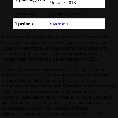
Чехия / 2013
Режиссёр
Рихард Рапхорст
Трейлер
Смотреть
Очень забавная клюковка в сочетании с совершенно
бессмысленным сюжетом и невероятным, гениальным
дизайном монстров, который вполне компенсирует
безумие хоррора. Этот захватывающий проект –
совместный труд Чехии, Нидерландов и США.
События разворачиваются в конце Второй мировой
войны и рассказаны с точки зрения солдат Красной
Армии. Небольшой советский отряд, в составе
которого есть видеооператор Дмитрий, приставленный
для съёмок пропагандистского фильма, выполняет
сложное разведывательное задание, а после успешной
миссии получает радиосигнал, который приводит их
на странный объект, где потомок Виктора
Франкенштейна, пользуясь записями своего предка,