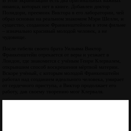
В этой экранизации есть два оригинальных важных
нюанса, которых нет в книге. Добавлен доктор
Полидори, преемник Виктора в его лаборатории, чей
образ основан на реальном знакомом Мэри Шелли, и
существо, созданное Франкенштейном в этом фильме
– изначально красивый молодой человек, а не
чудовище.
После гибели своего брата Уильяма Виктор
Франкенштейн отрекается от веры и уезжает в
Лондон, где знакомится с учёным Генри Клервалем,
открывшим способ воскрешения мёртвой материи.
Вскоре учёный, с которым молодой Франкенштейн
работал над созданием идеального человека, умирает
от сердечного приступа, а Виктор продолжает его
работу, дав своему творению мозг Клерваля.