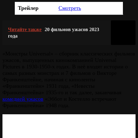
Трейлер
Смотреть
Читайте также
20 фильмов ужасов 2023
года
«Монстры Universal» – сборник классических фильмов
ужасов, выпущенных кинокомпанией Universal
Pictures в 1930-1950-х годах. В неё входят истории о
самых разных монстрах и 7 фильмов о Викторе
Франкенштейне, начиная с киноленты
«Франкенштейн» 1931 года, «Невесты
Франкенштейна» 1935-го и так далее, заканчивая
комедией ужасов
«Эббот и Костелло встречают
Франкенштейна» 1948 года.