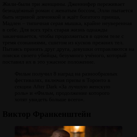
Жили-были три женщины. Дженнифер переживает
безнадёжный роман с женатым боссом, Элли пытается
быть игривой девчонкой и ждёт богатого принца,
Мадлен – типичная серая мышка, крайне неуверенная
в себе. Для всех трёх старая жизнь однажды
заканчивается, чтобы продолжиться в одном теле с
тремя сознаниями, сшитом из кусков прежних тел.
Пытаясь принять друг друга, девушки отправляются на
поиски своего убийцы, безумного учёного, который
поставил их в это ужасное положение.
Фильм получил 8 наград на разнообразных
фестивалях, включая призы в Торонто в
секции After Dark «За лучшую женскую
роль» и «Фильм, продолжение которого
хотят увидеть больше всего».
Виктор Франкенштейн