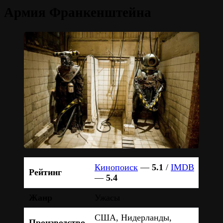
Армия Франкенштейна
Кинопоиск
—
5.1
/
IMDB
Рейтинг
—
5.4
Жанр
Ужасы
США, Нидерланды,
Производство