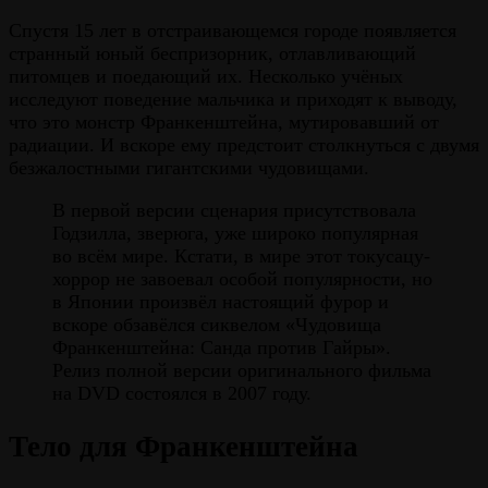
Спустя 15 лет в отстраивающемся городе появляется
странный юный беспризорник, отлавливающий
питомцев и поедающий их. Несколько учёных
исследуют поведение мальчика и приходят к выводу,
что это монстр Франкенштейна, мутировавший от
радиации. И вскоре ему предстоит столкнуться с двумя
безжалостными гигантскими чудовищами.
В первой версии сценария присутствовала
Годзилла, зверюга, уже широко популярная
во всём мире. Кстати, в мире этот токусацу-
хоррор не завоевал особой популярности, но
в Японии произвёл настоящий фурор и
вскоре обзавёлся сиквелом «Чудовища
Франкенштейна: Санда против Гайры».
Релиз полной версии оригинального фильма
на DVD состоялся в 2007 году.
Тело для Франкенштейна