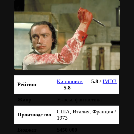
Кинопоиск
—
5.8
/
IMDB
Рейтинг
—
5.8
Жанр
Ужасы, фантастика
США, Италия, Франция /
Производство
1973
Бюджет
$450 000