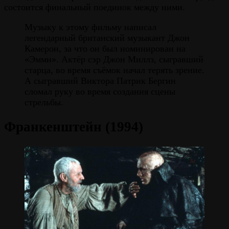
состоится финальный поединок между ними.
Музыку к этому фильму написал
легендарный британский музыкант Джон
Камерон, за что он был номинирован на
«Эмми». Актёр сэр Джон Миллз, сыгравший
старца, во время съёмок начал терять зрение.
А сыгравший Виктора Патрик Бергин
сломал руку во время создания сцены
стрельбы.
Франкенштейн (1994)