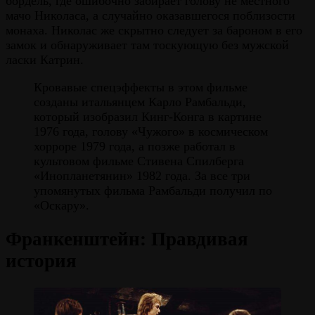
бордель, где ошибочно забирает голову не местного
мачо Николаса, а случайно оказавшегося поблизости
монаха. Николас же скрытно следует за бароном в его
замок и обнаруживает там тоскующую без мужской
ласки Катрин.
Кровавые спецэффекты в этом фильме
созданы итальянцем Карло Рамбальди,
который изобразил Кинг-Конга в картине
1976 года, голову «Чужого» в космическом
хорроре 1979 года, а позже работал в
культовом фильме Стивена Спилберга
«Инопланетянин» 1982 года. За все три
упомянутых фильма Рамбальди получил по
«Оскару».
Франкенштейн: Правдивая
история