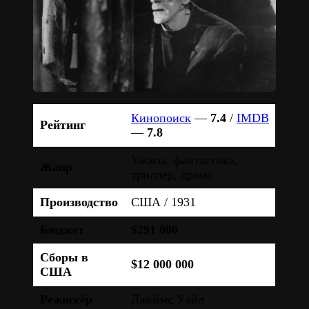
Кинопоиск
—
7.4
/
IMDB
Рейтинг
—
7.8
Ужасы, фантастика,
Жанр
триллер, драма
Производство
США / 1931
Бюджет
$291 000
Сборы в
$12 000 000
США
Режиссёр
Джеймс Уэйл