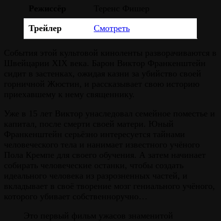
Режиссёр
Теренс Фишер
Трейлер
Смотреть
События этой культовой киноленты разворачиваются в
Швейцарии XIX века. Барон Виктор Франкенштейн
сидит в застенках, ожидая казни за убийство своей
горничной Жюстин, и рассказывает свою историю
приехавшему к нему священнику.
Уже в 15 лет Виктор унаследовал семейное поместье и
капитал, после смерти своей матери. Юный
Франкенштейн серьёзно интересуется тайнами
человеческого тела и нанимает известного учёного
Пола Кремпе для своего обучения. А затем начинает
собирать человеческие останки, чтобы создать
идеального человека из разрозненных частей, и
вкладывает в своё творение мозг гениального учёного,
которого убивает собственноручно…
Это первый фильм ужасов знаменитой