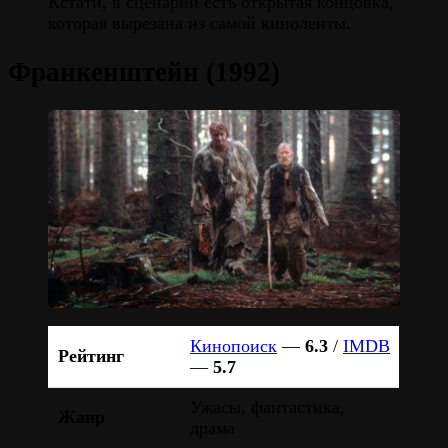
Кстати, в сценарии есть открытая концовка,
которая вырезана из самой киноленты.
Франкенштейн (1992)
Кинопоиск
—
6.3
/
IMDB
Рейтинг
—
5.7
Ужасы, фантастика,
Жанр
драма