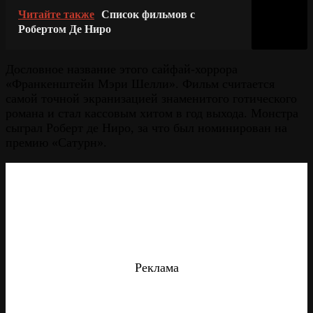
Читайте также
Список фильмов с
Робертом Де Ниро
Дословное название этого сайфай-хоррора
«Франкенштейн Мэри Шелли». Фильм считается
самой точной экранизацией знаменитого готического
романа и стал кассовым хитом в год выхода. Монстра
сыграл Роберт де Ниро, за что был номинирован на
премию «Сатурн».
Реклама