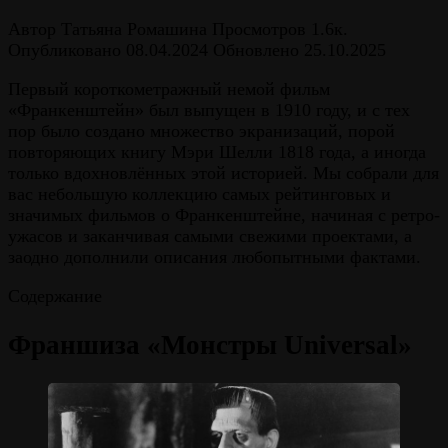
Автор
Татьяна Ромашина
Просмотров
1.6к.
Опубликовано
08.04.2024
Обновлено
25.10.2025
Первый короткометражный немой фильм
«Франкенштейн» был выпущен в 1910 году, и с тех
пор было создано множество экранизаций, порой
повторяющих книгу Мэри Шелли 1818 года, а иногда
только вдохновлённых этой историей. Мы собрали для
вас небольшую коллекцию самых рейтинговых и
значимых фильмов о Франкенштейне, начиная с ретро-
ужасов и заканчивая самыми свежими проектами, а
заодно дополнили описания любопытными фактами.
Содержание
Франшиза «Монстры Universal»