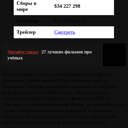
Сборы в
$34 227 298
мире
Режиссёр
Пол Макгиган
Трейлер
Смотреть
Читайте также
27 лучших фильмов про
учёных
Повествование этого постмодернистского фильма
подаётся с точки зрения Игоря, обеспокоенного
циркового горбуна с мрачным прошлым, а события
разворачиваются в 1860-х годах. Знакомство со
студентом-медиком Виктором Франкенштейном
становится спасительным для Игоря: он избавляется от
горба, заводит отношения с девушкой и начинает
новую жизнь в доме молодого учёного, одержимого
идеей оживления мёртвой материи, в качестве