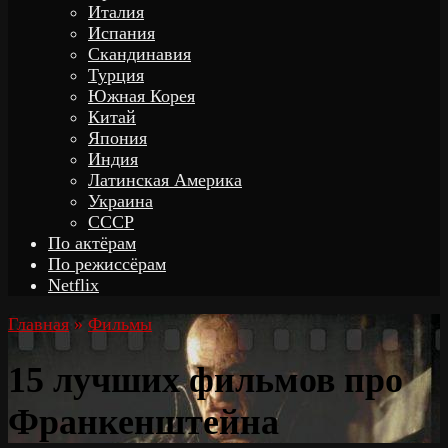
Италия
Испания
Скандинавия
Турция
Южная Корея
Китай
Япония
Индия
Латинская Америка
Украина
СССР
По актёрам
По режиссёрам
Netflix
Главная
»
Фильмы
15 лучших фильмов про
Франкенштейна