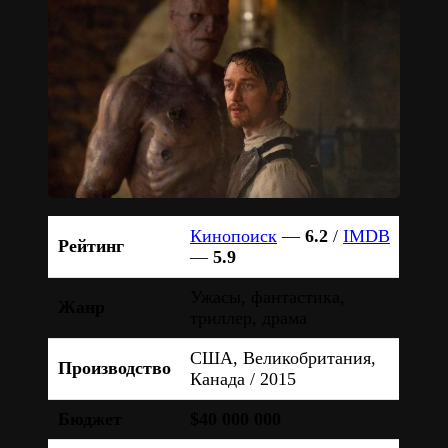
Кинопоиск
—
6.2
/
IMDB
Рейтинг
—
5.9
Ужасы, фантастика,
Жанр
триллер, драма
США, Великобритания,
Производство
Канада / 2015
Бюджет
$40 000 000