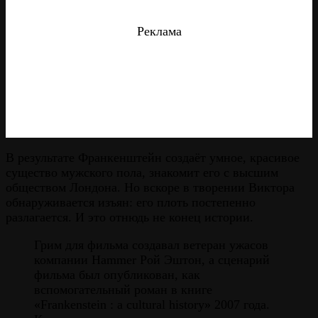
Реклама
В результате Франкенштейн создаёт умное, красивое
существо мужского пола, знакомит его с высшим
обществом Лондона. Но вскоре в творении Виктора
обнаруживается изъян: его плоть постепенно
разлагается. И это отнюдь не конец истории.
Грим для фильма создавал ветеран ужасов
компании Hammer Рой Эштон, а сценарий
фильма был опубликован, как
вспомогательный роман в книге
«Frankenstein : a cultural history» 2007 года.