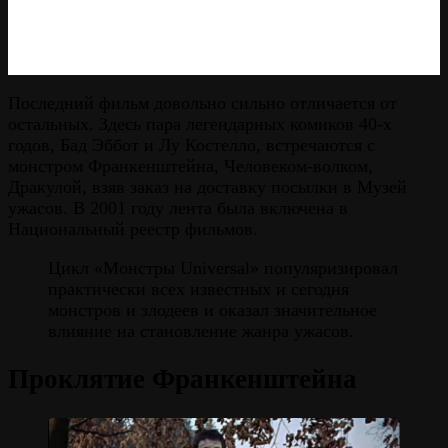
Последний фильм довольно сильно отличается от
остальных. Здесь пара легендарных комиков 40-х
годов, Бад Эббот и Лу Костелло, встречаются с
монстром Франкенштейна, Человеком-волком,
Дракулой, взяв заказ на доставку посылки в Музей
ужасов. В 2001 году лента была включена в
Национальный реестр фильмов.
Цикл «Монстры Universal» популяризировал
практически всех известных и сегодня
монстров и злодеев и оказал значительное
влияние на становление жанра ужасов.
Проклятие Франкенштейна