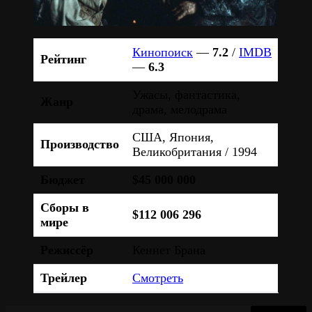
Кинопоиск
—
7.2
/
IMDB
Рейтинг
—
6.3
Ужасы, фантастика,
Жанр
драма, мелодрама
США, Япония,
Производство
Великобритания / 1994
Бюджет
$45 000 000
Сборы в
$112 006 296
мире
Режиссёр
Кеннет Брана
Трейлер
Смотреть