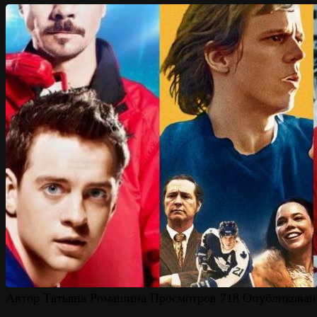
Автор
Татьяна Ромашина
Просмотров
718
Опубликован