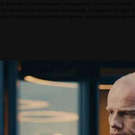
ого фильма? Она прекрасно раскрывает суть этого спорта.
ли вы никогда не стояли на коньках, за драмой на льду 
» до суровой скандинавской драмы, от криминальной ко