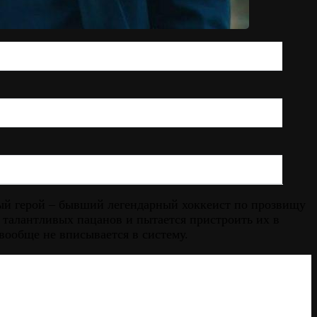
ный герой – бывший легендарный хоккеист по прозвищу
 талантливых пацанов и пытается пристроить их в
 вообще не вписывается в систему.