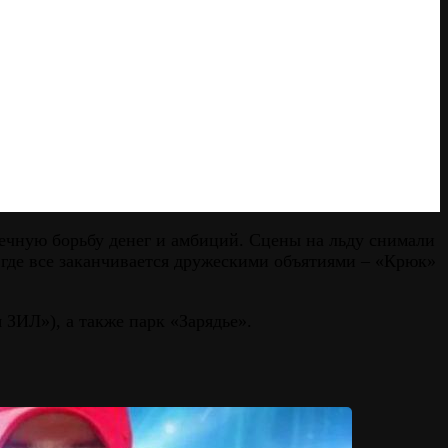
вечную борьбу денег и амбиций. Сцены на льду снимали
 где все заканчивается дружескими объятиями – «Крюк»
ЗИЛ»), а также парк «Зарядье».