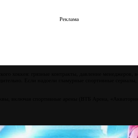
Реклама
кого хоккея: грязные контракты, давление менеджеров, 
едительно. Если надоели гламурные спортивные сериалы,
квы, включая спортивные арены (ВТБ Арена, «Акватория 