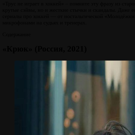
«Трус не играет в хоккей» – помните эту фразу из стар
крутые сэйвы, но и жесткие стычки и скандалы. Даже ес
сериалы про хоккей — от ностальгической «Молодёжки
микрофонами на судьях и тренерах.
Содержание
«Крюк» (Россия, 2021)