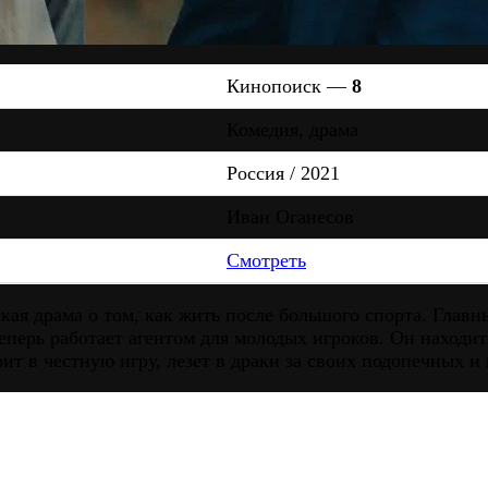
Кинопоиск —
8
Комедия, драма
Россия / 2021
Иван Оганесов
Смотреть
кая драма о том, как жить после большого спорта. Глав
перь работает агентом для молодых игроков. Он находит
ит в честную игру, лезет в драки за своих подопечных и