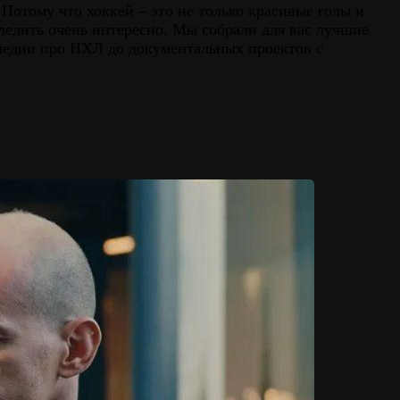
 Потому что хоккей – это не только красивые голы и
следить очень интересно. Мы собрали для вас лучшие
медии про НХЛ до документальных проектов с