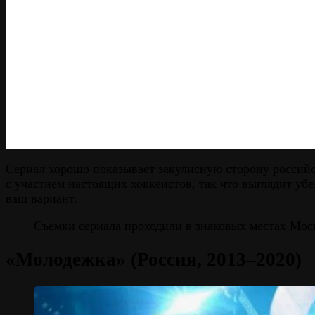
Сериал хорошо показывает закулисную сторону российс
с участием настоящих хоккеистов, так что выглядит уб
ваш вариант.
Съемки сериала проходили в знаковых местах Мос
«Молодежка» (Россия, 2013–2020)