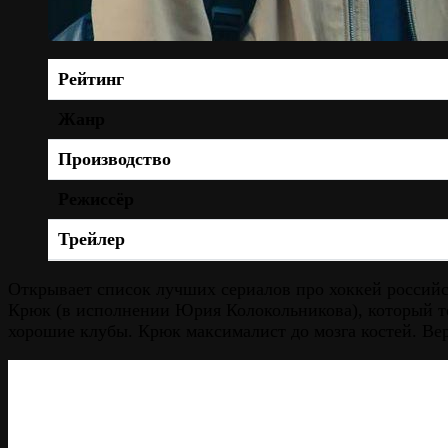
Рейтинг
Жанр
Производство
Режиссёр
Трейлер
Открывает список лучших сериалов про хоккей российс
Крюк (в исполнении Юрия Колокольникова), который те
хорошие клубы. Крюк максималист до мозга костей. Вер