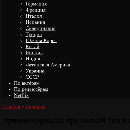
Германия
Франция
Италия
Испания
Скандинавия
Турция
Южная Корея
Китай
Япония
Индия
Латинская Америка
Украина
СССР
По актёрам
По режиссёрам
Netflix
Главная
»
Сериалы
Лучшие сериалы про хоккей топ-9 