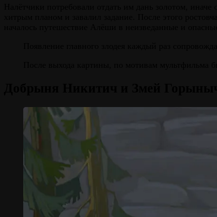
Налётчики потребовали отдать им дань золотом, иначе 
хитрым планом и завалил задание. После этого ростовч
началось путешествие Алёши в неизведанные и опасные з
Появление главного злодея каждый раз сопровождае
После выхода картины, по мотивам мультфильма бы
Добрыня Никитич и Змей Горыны