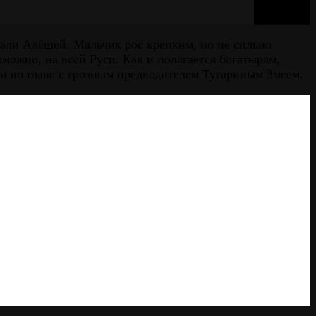
вали Алёшей. Мальчик рос крепким, но не сильно
зможно, на всей Руси. Как и полагается богатырям,
ки во главе с грозным предводителем Тугариным Змеем.