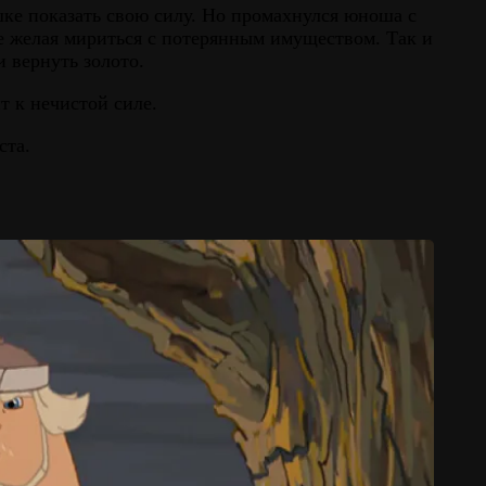
шке показать свою силу. Но промахнулся юноша с
не желая мириться с потерянным имуществом. Так и
и вернуть золото.
т к нечистой силе.
ста.