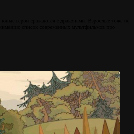
а юные герои сражаются с драконами. Взрослые тоже не
 вниманию список современных мультфильмов про