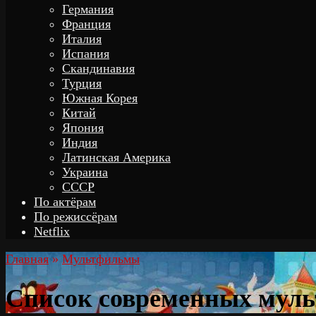
Германия
Франция
Италия
Испания
Скандинавия
Турция
Южная Корея
Китай
Япония
Индия
Латинская Америка
Украина
СССР
По актёрам
По режиссёрам
Netflix
Главная
»
Мультфильмы
Список современных муль