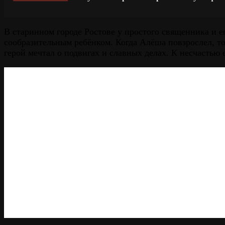
В старинном городе Ростове у простого священника и 
сообразительным ребёнком. Когда Алёша повзрослел, то 
герой мечтал о подвигах и славных делах. К несчастью