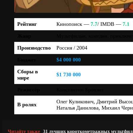
Рейтинг
Кинопоиск —
7.7
/ IMDB —
7.1
Жанр
Мультфильм, комедия, приключе
Производство
Россия / 2004
Бюджет
$4 000 000
Сборы в
$1 730 000
мире
Режиссёр
Константин Бронзит
Олег Куликович, Дмитрий Высоц
В ролях
Наталья Данилова, Михаил Черн
Читайте также
31 лучших короткометражных мультфил