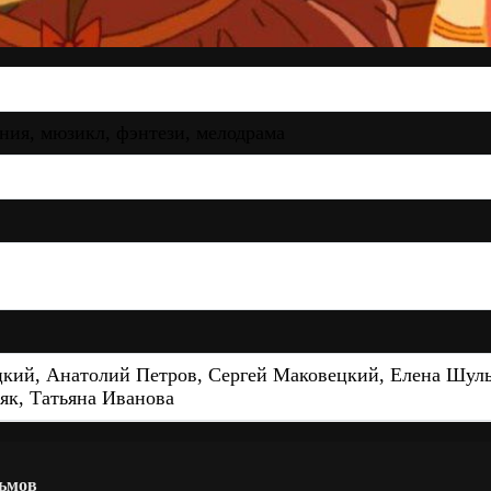
ния, мюзикл, фэнтези, мелодрама
кий, Анатолий Петров, Сергей Маковецкий, Елена Шуль
як, Татьяна Иванова
ьмов