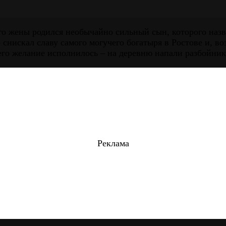
его жены родился необычайно сильный сын, которого наз
снискал славу самого могучего богатыря в Ростове и, во
 его желание исполнилось – на деревню напали разбойни
Реклама