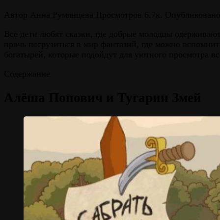
Автор
Анна Румянцева
Просмотров
6.7к.
Опубликован
Все дети любят сказки, где добрые молодцы одерживают
прочь погрузиться в мир фантазий, где можно вспомни
богатырей, которые подойдут для уютного просмотра вс
Содержание
Алёша Попович и Тугарин Змей