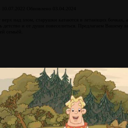
о
10.07.2022
Обновлено
03.04.2024
 верх над злом, старушки катаются в летающих бочках, 
ть детство и от души повеселиться. Предлагаем Вашему
ей семьёй.