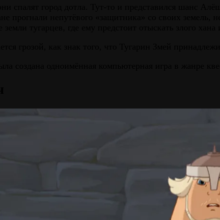
они спалят город дотла. Тут-то и представился шанс Алё
ане прогнали непутёвого «защитника» со своих земель, 
емли тугарцев, где ему предстоит отыскать злого хана 
тся грозой, как знак того, что Тугарин Змей принадлежи
ла создана одноимённая компьютерная игра в жанре кве
ч