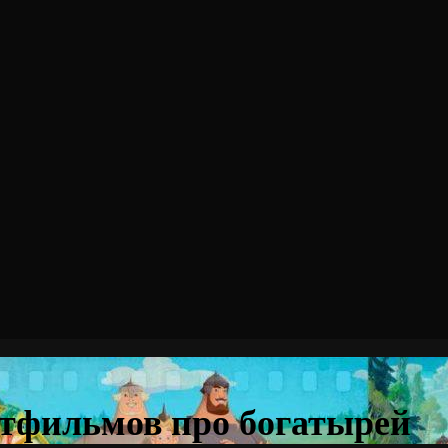
тфильмов про богатырей