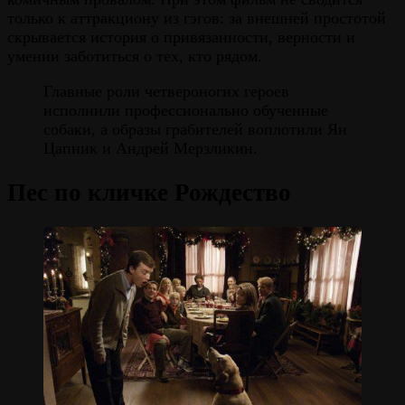
только к аттракциону из гэгов: за внешней простотой
скрывается история о привязанности, верности и
умении заботиться о тех, кто рядом.
Главные роли четвероногих героев
исполнили профессионально обученные
собаки, а образы грабителей воплотили Ян
Цапник и Андрей Мерзликин.
Пес по кличке Рождество