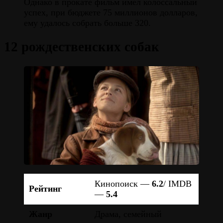
Однако в прокате фильм имел колоссальный
успех, при бюджете 75 миллионов долларов,
ему удалось собрать больше 320.
12 рождественских собак
Кинопоиск —
6.2
/ IMDB
Рейтинг
—
5.4
Жанр
Драма, семейный