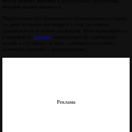
между детьми, врачами и абсурдными ситуациями,
которые только множатся.
Параллельно она знакомится с обаятельным доктором,
но даже попытки поговорить с ним постоянно
срываются из-за новых катастроф. Ночь превращается
в марафон из
погонь
, недоразумений, пропавших
вещей и случайных встреч, которые неожиданно
сближают героиню с окружающими.
Реклама