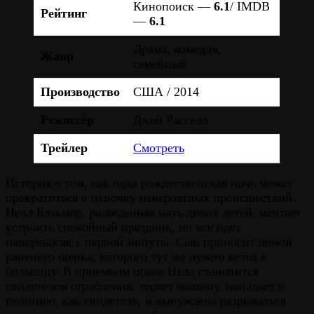
Кинопоиск —
6.1
/ IMDB
Рейтинг
—
6.1
Драма, комедия,
Жанр
семейный
Производство
США / 2014
Режиссёр
Джей Расселл
Трейлер
Смотреть
История о том, как одна рождественская ночь может
превратиться в цепочку невероятных происшествий.
Нелл Блэкмор, разведенная мать двоих детей, мечтает
устроить спокойный праздник, но все идет
наперекосяк с первой минуты. Сын приносит домой
раненого щенка, которого тут же нужно везти в
больницу. В приемном покое Нелл становится
свидетелем ограбления, теряет машину, попадает в
полицию, как свидетель, и вынуждена разрываться