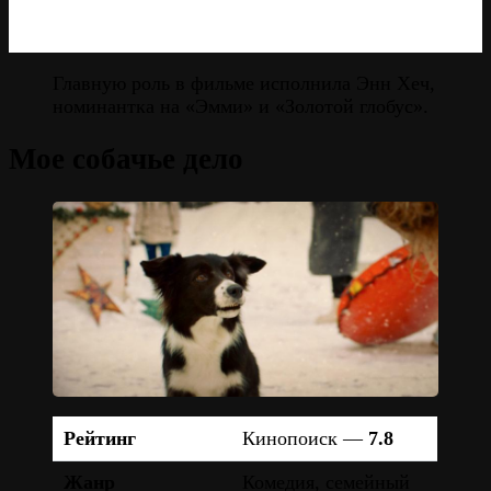
Главную роль в фильме исполнила Энн Хеч,
номинантка на «Эмми» и «Золотой глобус».
Мое собачье дело
Рейтинг
Кинопоиск —
7.8
Жанр
Комедия, семейный