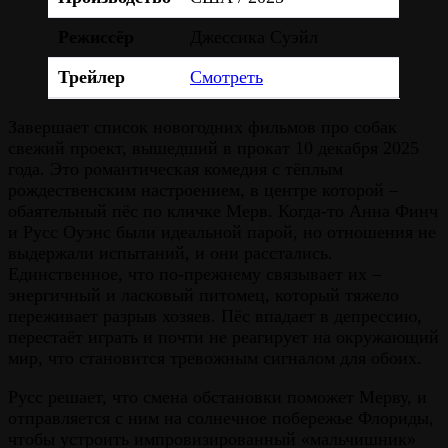
Режиссёр
Джессика Суэйл
Трейлер
Смотреть
Завершает список новогодних фильмов про собак
свежий проект, вышедший в прокат 10 декабря 2025
года. Это романтическая комедия с тёплым
рождественским настроением, в центре которой –
обаятельный пёс по кличке Мерв. Когда-то Анна Финч
и Русс Оуэнс были идеальной парой, но отношения не
выдержали испытаний, и они расстались.
Единственное, что по-прежнему связывает их –
энергичный и ласковый питомец, который тяжело
переживает разрыв хозяев. Пёс впадает в депрессию,
перестаёт играть и почти не реагирует на окружающий
мир, что становится тревожным сигналом для обоих.
Русс решает, что смена обстановки поможет Мерву, и
отправляется с ним на солнечное побережье Флориды,
чтобы устроить импровизированный «мальчишник»