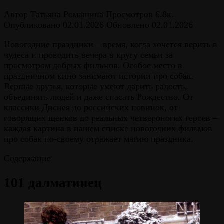
Автор
Татьяна Ромашина
Просмотров
6.8к.
Опубликовано
02.01.2026
Обновлено
02.01.2026
Новогодние праздники – время, когда хочется верить в
чудеса и проводить вечера в кругу семьи за
просмотром добрых фильмов. Особое место в
праздничном кино занимают истории про собак.
Верные друзья, которые умеют дарить радость,
объединять людей и даже спасать Рождество. От
классики Диснея до российских новинок, от
говорящих щенков до реальных четвероногих героев –
каждая картина в нашем списке новогодних фильмов
про собак по-своему отражает магию праздника.
Содержание
101 далматинец