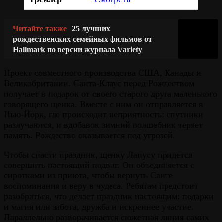
Читайте также
25 лучших
рождественских семейных фильмов от
Hallmark по версии журнала Variety
Проект совместного производства США, Канады и
Великобритании. Санта-Клаус перед Рождеством
получает в подарок от своего старого друга маленького
говорящего щенка. Вместе с ним он отправляется в
Нью-Йорк, где происходит неприятность: спутники
разлучаются, и вдобавок зимний волшебник теряет
память. Рождество оказывается под угрозой.
Чтобы спасти праздник, щенку Лапусу придется
совершить настоящий подвиг. Он объединяется с
сиротками из приюта, чтобы вернуть Санте
воспоминания и веру в чудеса. Ребятам предстоит
разобраться, что делает праздник настоящим: подарки
и магия или забота, дружба и искреннее участие.
Параллельно разворачивается сюжетная линия самих