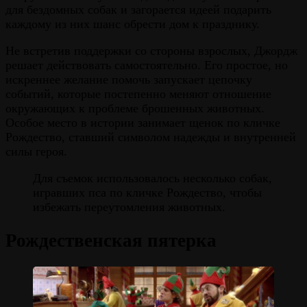
для бездомных собак и загорается идеей подарить
каждому из них шанс обрести дом к празднику.
Не встретив поддержки со стороны взрослых, Джордж
решает действовать самостоятельно. Его простое, но
искреннее желание помочь запускает цепочку
событий, которые постепенно меняют отношение
окружающих к проблеме брошенных животных.
Особое место в истории занимает щенок по кличке
Рождество, ставший символом надежды и внутренней
силы героя.
Для съемок использовалось несколько собак,
игравших пса по кличке Рождество, чтобы
избежать переутомления животных.
Рождественская пятерка