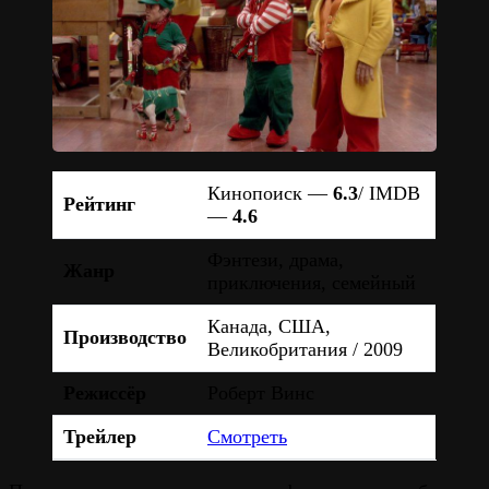
Кинопоиск —
6.3
/ IMDB
Рейтинг
—
4.6
Фэнтези, драма,
Жанр
приключения, семейный
Канада, США,
Производство
Великобритания / 2009
Режиссёр
Роберт Винс
Трейлер
Смотреть