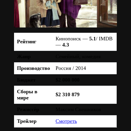
Кинопоиск —
5.1
/ IMDB
Рейтинг
—
4.3
Жанр
Семейный, комедия
Производство
Россия / 2014
Бюджет
$2 000 000
Сборы в
$2 310 879
мире
Режиссёр
Максим Свешников
Трейлер
Смотреть