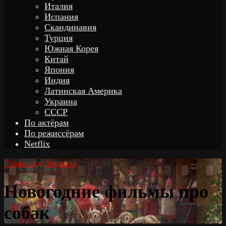
Италия
Испания
Скандинавия
Турция
Южная Корея
Китай
Япония
Индия
Латинская Америка
Украина
СССР
По актёрам
По режиссёрам
Netflix
Главная
»
Фильмы
Новогодние фильмы про
собак