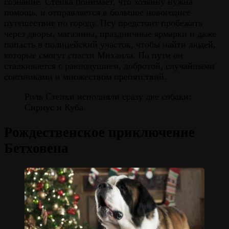
сознание. Степка понимает, что хозяину нужна
помощь, и отправляется в большое новогоднее
путешествие по городу. Псу предстоит пробежать
через дворы, магазины, праздничные ярмарки и даже
попасть в полицейский участок, чтобы найти людей,
которые смогут спасти Михаила. По пути он
сталкивается с равнодушием, добротой, случайными
союзниками и множеством препятствий.
Роль Степки исполняли сразу две собаки:
Сириус и Куба.
Рождественское приключение
Бетховена