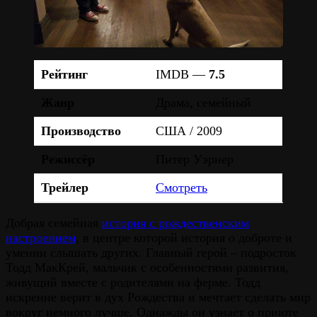
Рейтинг
IMDB —
7.5
Жанр
Драма, семейный
Производство
США / 2009
Режиссёр
Питер Уэрнер
Трейлер
Смотреть
Добрая семейная
история с рождественским
настроением
, в центре которой история о доброте и
умении слышать других. Главный герой – подросток
Тодд МакКрей, мальчик с особенностями развития,
живущий вместе с родителями на ферме. Тодд
искренне верит в дух Рождества и мечтает сделать мир
вокруг немного лучше. Однажды он узнает о приюте