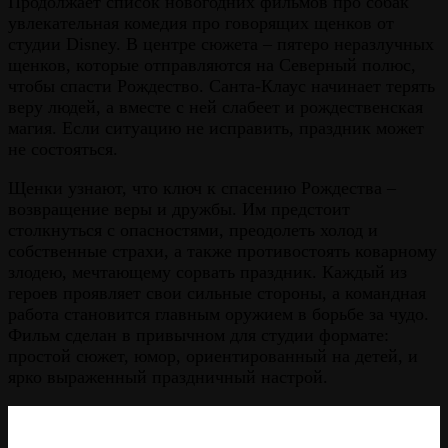
Продолжает список новогодних фильмов про собак
увлекательная комедия про говорящих щенков от
студии Disney. В центре сюжета – пятеро неразлучных
щенков, которые отправляются на Северный полюс,
чтобы спасти Рождество. Санта-Клаус начинает терять
веру людей, а вместе с ней слабеет и рождественская
магия. Если ситуацию не исправить, праздник может
не состояться.
Щенки узнают, что ключ к спасению Рождества –
возвращение веры и дружбы. Им предстоит
столкнуться с опасностями, преодолеть холод и
собственные страхи, а также противостоять коварному
злодею, мечтающему сорвать праздник. Каждый из
героев проявляет свои сильные стороны, а командная
работа становится главным оружием в борьбе за чудо.
Фильм сделан в привычном для студии формате:
простой сюжет, юмор, ориентированный на детей, и
ярко выраженный праздничный настрой.