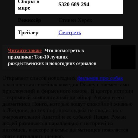
Сборы в
$320 689 294
мире
Режиссёр
Стивен Херек
Трейлер
Смотреть
Читайте также
Что посмотреть в
праздники: Топ-10 лучших
рождественских и новогодних сериалов
Открывает список новогодних
фильмов про собак
классическая семейная комедия Disney с элементами
приключений и фирменного юмора. В центре истории
– скромный компьютерный дизайнер Роджер и его
далматинец Понго, которые живут спокойной жизнью
в Лондоне, до тех пор, пока судьба не сводит их с
очаровательной Анитой и ее собакой Пэдди. Роман
людей развивается параллельно с историей их
питомцев, и вскоре в семье далматинцев появляется
сразу пятнадцать щенков.