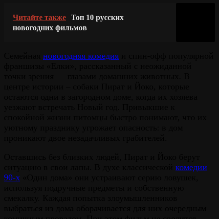
Читайте также
Топ 10 русских
новогодних фильмов
Семейная
новогодняя комедия
и спин-офф популярной
франшизы «Елки», рассказанный с неожиданной
точки зрения — глазами домашних животных. В
центре истории – собаки Пират и Йоко, которые
остаются одни в загородном доме, когда их хозяева
уезжают встречать Новый год. Привыкшие к
спокойной жизни питомцы быстро понимают, что их
уютному празднику угрожает опасность: в дом
проникают двое незадачливых грабителей.
Оставшись без близких людей, Пират и Йоко берут
ситуацию в свои лапы. В духе классической
комедии
90-х
«Один дома» они устраивают серию ловушек,
используя подручные предметы и собственную
смекалку. Каждая попытка злоумышленников
выбраться из дома оборачивается для них очередным
комичным провалом. При этом фильм не сводится