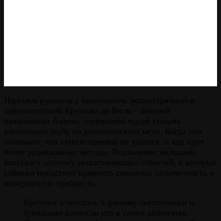
Идиллия рушится с появлением эксцентричной и
харизматичной Круэллы де Виль – бывшей
начальницы Аниты, одержимой идеей создать
роскошную шубу из далматинского меха. Когда она
понимает, что купить щенков не удастся, в ход идут
более радикальные методы. Похищение малышей
запускает цепочку захватывающих событий, в которых
собакам предстоит проявить смекалку, сплоченность и
невероятную храбрость.
Критики отнеслись к фильму скептически и
буквально разнесли его в своих рецензиях.