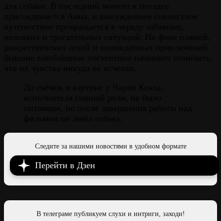
для собаки. В последний момент к поездке
присоединяется Анна, и вынужденное совместное
путешествие превращается в череду забавных,
неловких и трогательных ситуаций. На фоне пляжей,
рождественских огней и неожиданных приключений
бывшие влюблённые постепенно начинают понимать,
что их чувства никуда не исчезли.
До съёмок в картине у Чарли Кокса,
исполнителя главной роли, не было
питомцев, но после завершения работы над
фильмом он завёл собаку.
Следите за нашими новостями в удобном формате
Перейти в Дзен
В телеграме публикуем слухи и интриги, заходи!