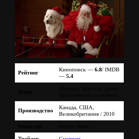
Кинопоиск —
6.8
/ IMDB
Рейтинг
—
5.4
Мюзикл, фэнтези, драма,
Жанр
приключения, семейный
Канада, США,
Производство
Великобритания / 2010
Режиссёр
Роберт Винс
Трейлер
Смотреть