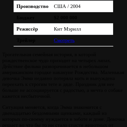
Производство
США / 2004
Бюджет
$2 000 000
Режиссёр
Кит Мэрилл
Трейлер
Смотреть
Трогательная семейная история, в которой
рождественское чудо приходит на четырех лапах.
Действие фильма разворачивается в небольшом
американском городке накануне Рождества. Маленькая
девочка Эмма недавно потеряла мать и вынуждена
переехать к строгим тете и дяде. Праздник для нее
больше не ассоциируется с радостью, а мечта о собаке
кажется несбыточной.
Ситуация меняется, когда Эмма знакомится с
двенадцатью бездомными щенками, каждый из
которых по-своему нуждается в заботе и доме. Девочка
решает во что бы то ни стало спасти животных от