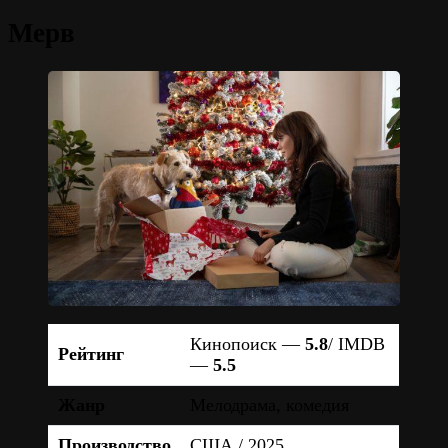
Мерв
Кинопоиск —
5.8
/ IMDB
Рейтинг
—
5.5
Жанр
Мелодрама, комедия
Производство
США / 2025