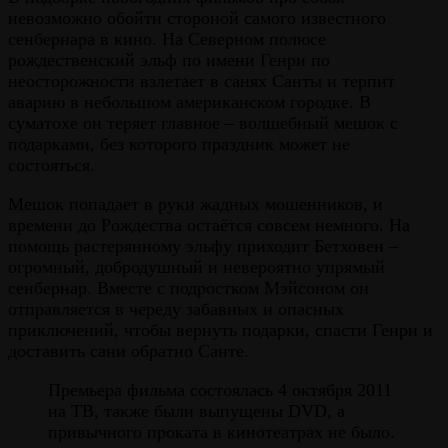
невозможно обойти стороной самого известного
сенбернара в кино. На Северном полюсе
рождественский эльф по имени Генри по
неосторожности взлетает в санях Санты и терпит
аварию в небольшом американском городке. В
суматохе он теряет главное – волшебный мешок с
подарками, без которого праздник может не
состояться.
Мешок попадает в руки жадных мошенников, и
времени до Рождества остаётся совсем немного. На
помощь растерянному эльфу приходит Бетховен –
огромный, добродушный и невероятно упрямый
сенбернар. Вместе с подростком Мэйсоном он
отправляется в череду забавных и опасных
приключений, чтобы вернуть подарки, спасти Генри и
доставить сани обратно Санте.
Премьера фильма состоялась 4 октября 2011
на ТВ, также были выпущены DVD, а
привычного проката в кинотеатрах не было.