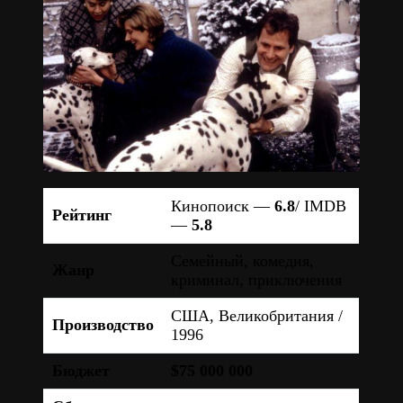
Кинопоиск —
6.8
/ IMDB
Рейтинг
—
5.8
Семейный, комедия,
Жанр
криминал, приключения
США, Великобритания /
Производство
1996
Бюджет
$75 000 000