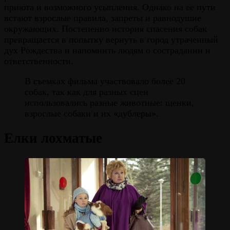
приюта и возможного усыпления. Однако на ее пути
встают взрослые правила, запреты и равнодушие
окружающих. Постепенно история спасения собак
превращается в попытку вернуть в город утраченный
дух Рождества и напомнить людям о сострадании и
ответственности.
В съемках фильма участвовало более 20
собак, так как для разных сцен
использовались разные животные: щенки,
взрослые собаки и их «дублеры».
Елки лохматые