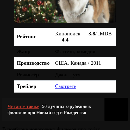
Кинопоиск —
3.8
/ IMDB
Рейтинг
—
4.4
Жанр
Фэнтези, комедия
Производство
США, Канада / 2011
Режиссёр
Джон Путч
Трейлер
Смотреть
Читайте также
50 лучших зарубежных
фильмов про Новый год и Рождество
В подборке новогодних фильмов про собак