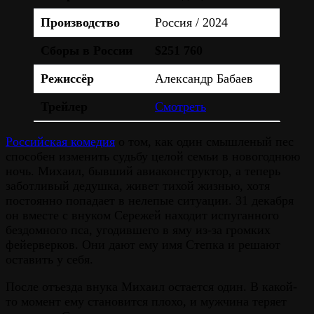
Производство
Россия / 2024
Сборы в России
$251 760
Режиссёр
Александр Бабаев
Трейлер
Смотреть
Российская комедия
о том, как один смышленый пес
способен изменить судьбу целой семьи в новогоднюю
ночь. Михаил, бывший авиаконструктор, а теперь
заботливый дедушка, живет тихой жизнью, хотя
постоянно попадает в нелепые ситуации. 31 декабря
он вместе с внуком Сережей находит испуганного
бездомного пса, угодившего в яму из-за громких
фейерверков. Они дают ему имя Степка и решают
оставить у себя.
После отъезда внука Михаил остается один. В какой-
то момент ему становится плохо, и мужчина теряет