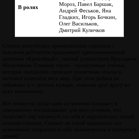
Мороз, Павел Баршак,
В ролях
Андрей Феськов, Яна
Гладких, Игорь Бочкин,
Олег Васильков,
Дмитрий Куличков
Список российских криминальных сериалов с
высоким рейтингом продолжает приключенческий
детектив «Краплёный», снятый режиссёром Ярославом
Мочаловым. Главные герои – талантливые учёные,
которые ежедневно проводят различные опыты и
мечтают изменить весь мир. При этом ребята не
забывают и о личных нуждах, помогая друг другу во
всех начинаниях.
Всё меняется, когда один из мужчин попадает в
совершенно неподходящие для него условия, что
позволяет ему взглянуть на себя и окружающих людей
новыми глазами. Сможет ли герой выдержать все
испытания, сохранить в себе человечность и вернуться
домой?