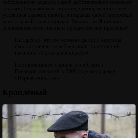
собственному кодексу. Герой действительно помогает
бедным, бездомным и сиротам, одновременно с тем
устраивая дерзкие налёты и поражая своей хитростью
всех стражей правопорядка. Удастся ли Япончику
реализовать свои планы и преодолеть все преграды?
Интересно, что по мотивам данной картины
был поставлен целый мюзикл, получивший
название «Однажды в Одессе».
Постановщиком сериала стал Сергей
Гинзбург, снявший в 2009 году мелодраму
«Первая попытка».
Краплёный