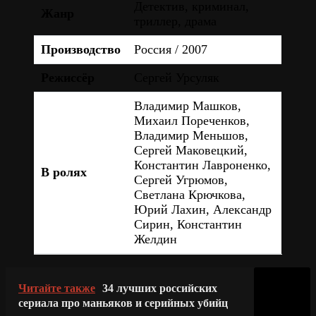
Детектив, криминал,
Жанр
триллер, драма
Производство
Россия / 2007
Режиссёр
Сергей Урсуляк
Владимир Машков,
Михаил Пореченков,
Владимир Меньшов,
Сергей Маковецкий,
Константин Лавроненко,
В ролях
Сергей Угрюмов,
Светлана Крючкова,
Юрий Лахин, Александр
Сирин, Константин
Желдин
Читайте также
34 лучших российских
сериала про маньяков и серийных убийц