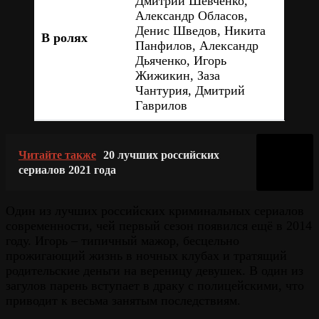
Дмитрий Шевченко,
Александр Обласов,
Денис Шведов, Никита
В ролях
Панфилов, Александр
Дьяченко, Игорь
Жижикин, Заза
Чантурия, Дмитрий
Гаврилов
Читайте также
20 лучших российских
сериалов 2021 года
Один из лучших российских криминальных сериалов
современности, чей первый сезон появился ещё в 2014
году. Игорь – типичный мажор, бесцельно
прожигающий жизнь в ночных клубах и тратящий
родительские деньги на вереницу девушек. В один из
загулов парень вступает в драку с полицейскими, что
приводит к весьма занятым последствиям.