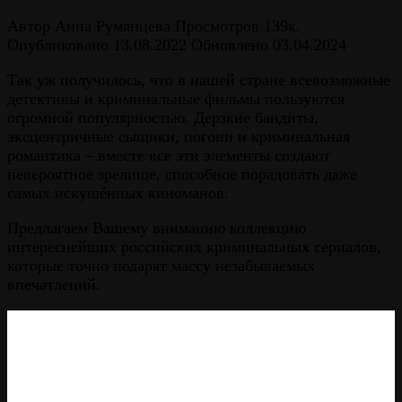
Автор
Анна Румянцева
Просмотров
139к.
Опубликовано
13.08.2022
Обновлено
03.04.2024
Так уж получилось, что в нашей стране всевозможные
детективы и криминальные фильмы пользуются
огромной популярностью. Дерзкие бандиты,
эксцентричные сыщики, погони и криминальная
романтика – вместе все эти элементы создают
невероятное зрелище, способное порадовать даже
самых искушённых киноманов.
Предлагаем Вашему вниманию коллекцию
интереснейших российских криминальных сериалов,
которые точно подарят массу незабываемых
впечатлений.