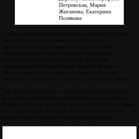
Петровская, Мария
Жиганова, Екатерина
Полякова
Сюжет сериала разворачивается в Санкт-Петербурге,
где происходит покушение на известного
криминального авторитета Сергеева. Спастись
мужчине удаётся лишь благодаря случайному
свидетелю, которым оказывается скромный
провинциал по имени Кирилл Борзов. Поняв, что у
этого мужчины есть полезные навыки, Сергеев
предлагает ему работу в своей службе безопасности.
Так, Борзов окунается в совершенно новый для себя
мир, что переворачивает его жизнь с ног на голову.
Сможет ли Кирилл справиться со всеми искушениями
и остаться таким, каким он был ещё пару месяцев
назад? Или его будущее уже предопределено?