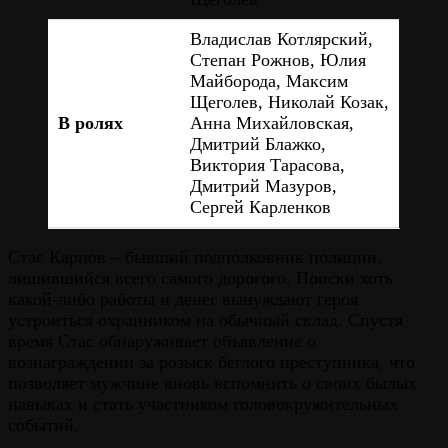
Владислав Котлярский,
Степан Рожнов, Юлия
Майборода, Максим
Щеголев, Николай Козак,
В ролях
Анна Михайловская,
Дмитрий Блажко,
Виктория Тарасова,
Дмитрий Мазуров,
Сергей Карленков
Стас Карпов – бывший подполковник полиции,
лишившийся всего самого дорогого. Поиски хоть
какой-либо работы и денег вынуждают героя
устроиться охранником на обычный склад. Спустя
время Стас обнаруживает объявление о
вознаграждении за розыск беглого преступника, что
позволяет мужчине вновь вспомнить о своих былых
навыках и стать участником головокружительных
событий.