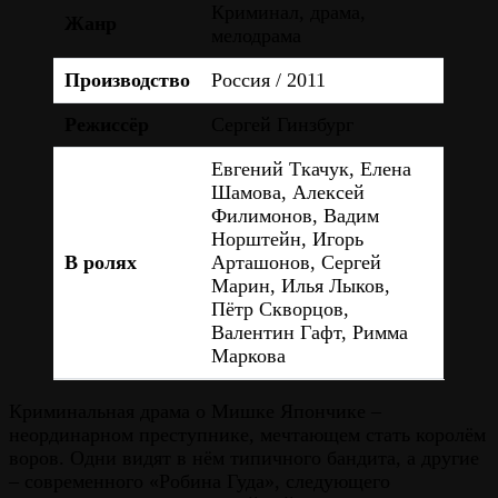
Криминал, драма,
Жанр
мелодрама
Производство
Россия / 2011
Режиссёр
Сергей Гинзбург
Евгений Ткачук, Елена
Шамова, Алексей
Филимонов, Вадим
Норштейн, Игорь
В ролях
Арташонов, Сергей
Марин, Илья Лыков,
Пётр Скворцов,
Валентин Гафт, Римма
Маркова
Криминальная драма о Мишке Япончике –
неординарном преступнике, мечтающем стать королём
воров. Одни видят в нём типичного бандита, а другие
– современного «Робина Гуда», следующего