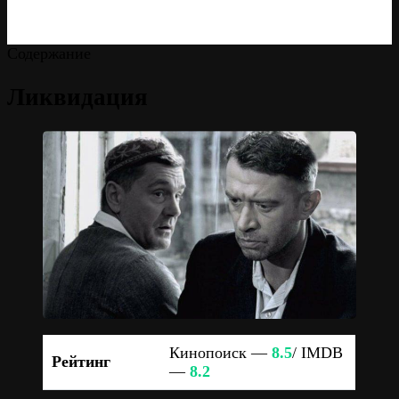
Содержание
Ликвидация
Кинопоиск —
8.5
/ IMDB
Рейтинг
—
8.2