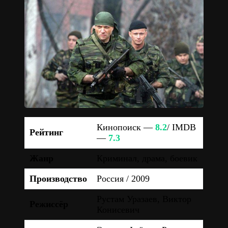
Кинопоиск —
8.2
/ IMDB
Рейтинг
—
7.3
Жанр
Криминал, драма, боевик
Производство
Россия / 2009
Рустам Уразаев, Виктор
Режиссёр
Конисевич