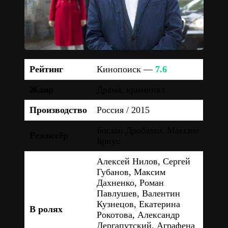
Рейтинг
Кинопоиск —
7.6
Жанр
Драма, криминал
Производство
Россия / 2015
Богдан Дробязко, Максим
Режиссёр
Бриус
Алексей Нилов, Сергей
Губанов, Максим
Дахненко, Роман
Павлушев, Валентин
Кузнецов, Екатерина
В ролях
Рокотова, Александр
Дергапутский, Аграфена