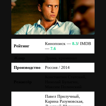
Кинопоиск —
8.3
/ IMDB
Рейтинг
—
7.6
Жанр
Драма, криминал
Производство
Россия / 2014
Константин Статский,
Режиссёр
Николай Булыгин,
Максим Полинский
Павел Прилучный,
Карина Разумовская,