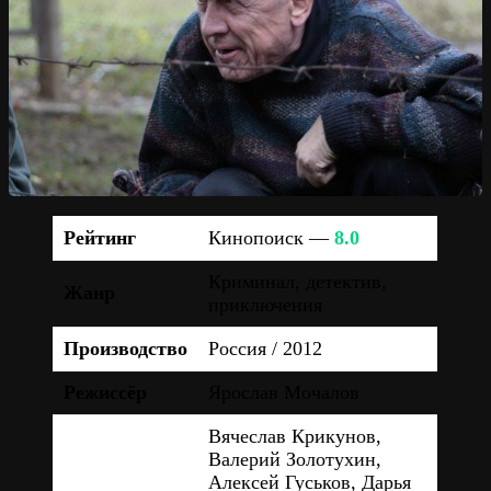
Рейтинг
Кинопоиск —
8.0
Криминал, детектив,
Жанр
приключения
Производство
Россия / 2012
Режиссёр
Ярослав Мочалов
Вячеслав Крикунов,
Валерий Золотухин,
Алексей Гуськов, Дарья