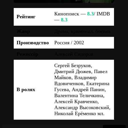
Кинопоиск —
8.3
/ IMDB
Рейтинг
—
8.3
Жанр
Драма, криминал, боевик
Производство
Россия / 2002
Режиссёр
Алексей Сидоров
Сергей Безруков,
Дмитрий Дюжев, Павел
Майков, Владимир
Вдовиченков, Екатерина
В ролях
Гусева, Андрей Панин,
Валентина Теличкина,
Алексей Кравченко,
Александр Высоковский,
Николай Ерёменко мл.