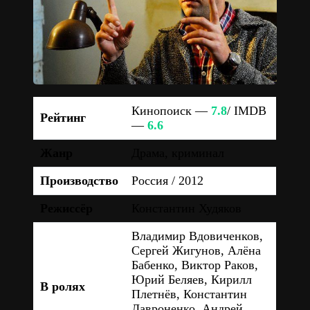
Кинопоиск —
7.8
/ IMDB
Рейтинг
—
6.6
Жанр
Драма, криминал
Производство
Россия / 2012
Режиссёр
Константин Худяков
Владимир Вдовиченков,
Сергей Жигунов, Алёна
Бабенко, Виктор Раков,
Юрий Беляев, Кирилл
В ролях
Плетнёв, Константин
Лавроненко, Андрей