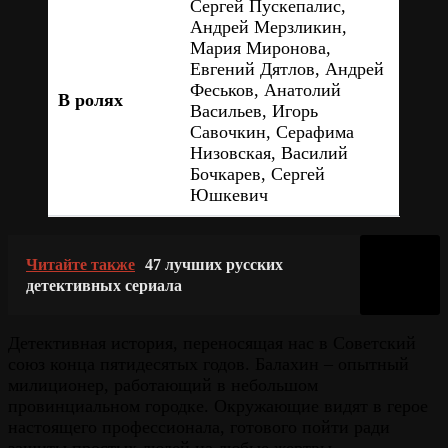
Сергей Пускепалис,
Андрей Мерзликин,
Мария Миронова,
Евгений Дятлов, Андрей
Феськов, Анатолий
В ролях
Васильев, Игорь
Савочкин, Серафима
Низовская, Василий
Бочкарев, Сергей
Юшкевич
Читайте также
47 лучших русских
детективных сериала
Детективная история, переносящая нас в Советский
союз конца пятидесятых годов. Балахин – опытный
милиционер, работающий в небольшом
провинциальном городке. Окружающие видят в герое
настоящего профессионала, готового пойти ради
защиты простых людей на любые жертвы.