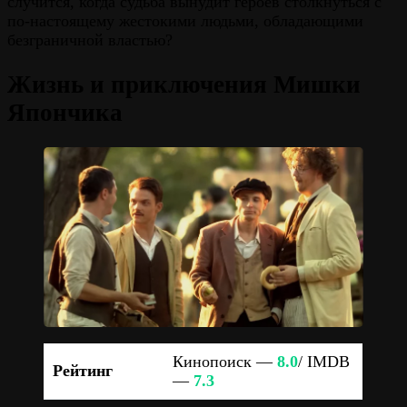
случится, когда судьба вынудит героев столкнуться с
по-настоящему жестокими людьми, обладающими
безграничной властью?
Жизнь и приключения Мишки
Япончика
Кинопоиск —
8.0
/ IMDB
Рейтинг
—
7.3