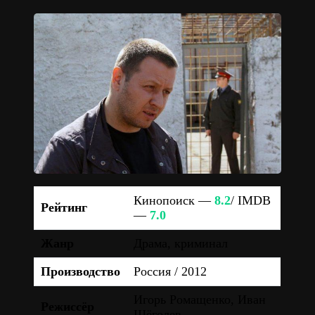
Кинопоиск —
8.2
/ IMDB
Рейтинг
—
7.0
Жанр
Драма, криминал
Производство
Россия / 2012
Игорь Ромащенко, Иван
Режиссёр
Щёголев