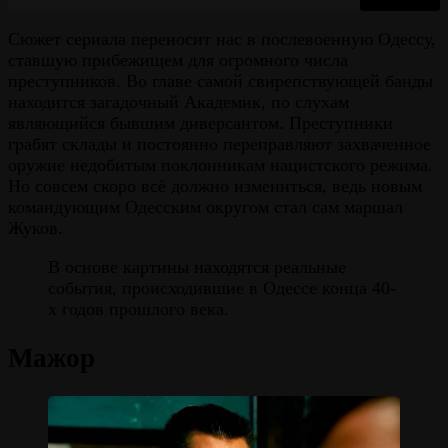
Сюжет сериала переносит нас в послевоенную Одессу,
ставшую прибежищем для огромного числа
преступников. Во главе самой свирепствующей банды
находится загадочный Академик, по слухам
являющийся бывшим диверсантом. Преступники
грабят склады и постоянно переправляют захваченное
оружие недобитым поклонникам нацистского режима.
Но совсем скоро всё должно измениться, ведь новым
командующим Одесским округом стал сам маршал
Жуков.
В основе картины находятся реальные
события, происходившие в Одессе конца 40-
х годов прошлого века.
Мажор