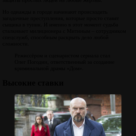
Но однажды в городе начинают происходить
загадочные преступления, которые просто ставят
сыщика в тупик. И именно в этот момент судьба
сталкивает милиционера с Митиным – сотрудником
спецслужб, способным раскрыть дело любой
сложности.
Режиссёром и сценаристом сериала стал
Олег Погодин, ответственный за создание
криминальной драмы «Дом».
Высокие ставки