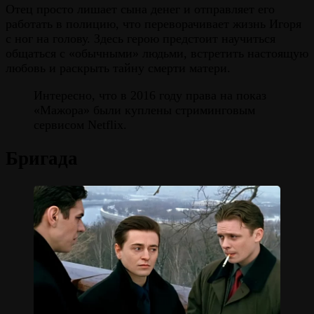
Отец просто лишает сына денег и отправляет его
работать в полицию, что переворачивает жизнь Игоря
с ног на голову. Здесь герою предстоит научиться
общаться с «обычными» людьми, встретить настоящую
любовь и раскрыть тайну смерти матери.
Интересно, что в 2016 году права на показ
«Мажора» были куплены стриминговым
сервисом Netflix.
Бригада