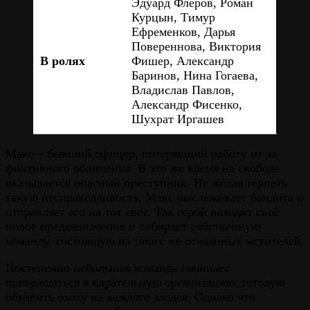
Эдуард Флёров, Роман
Курцын, Тимур
Ефременков, Дарья
Повереннова, Виктория
В ролях
Фишер, Александр
Баринов, Нина Гогаева,
Владислав Павлов,
Александр Фисенко,
Шухрат Иргашев
Макс – бывший офицер, потерявший работу из-за
фиктивного обвинения. В это же время на свободе
оказывается опасный преступник. Не желая терпеть
такую несправедливость, Макс выслеживает бандита и
отправляет его на тот свет. Так герой находит своё
новое предназначение и собирает собственную
команду, состоящую из таких же отчаянных мстителей.
Постепенно небольшая команда начинает
превращаться в карательную организацию, готовую
объявить охоту на каждого злодея. Однако что