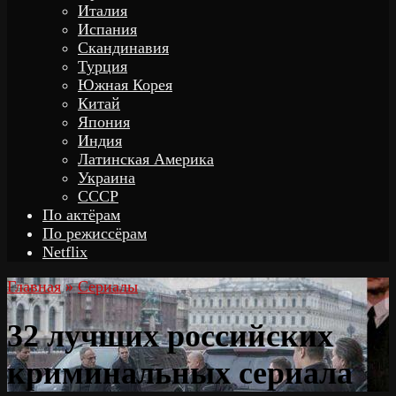
Италия
Испания
Скандинавия
Турция
Южная Корея
Китай
Япония
Индия
Латинская Америка
Украина
СССР
По актёрам
По режиссёрам
Netflix
Главная
»
Сериалы
32 лучших российских
криминальных сериала