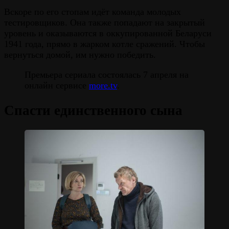
Вскоре по его стопам идёт команда молодых
тестировщиков. Она также попадают на закрытый
уровень и оказываются в оккупированной Беларуси
1941 года, прямо в жарком котле сражений. Чтобы
вернуться домой, им нужно победить.
Премьера сериала состоялась 7 апреля на
онлайн сервисе
more.tv
.
Спасти единственного сына