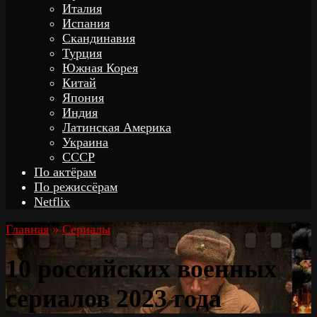
Италия
Испания
Скандинавия
Турция
Южная Корея
Китай
Япония
Индия
Латинская Америка
Украина
СССР
По актёрам
По режиссёрам
Netflix
Главная
»
Сериалы
10 российских военных
сериалов 2023 года