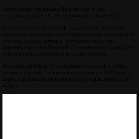
Автор
Анна Румянцева
Просмотров
99.4к.
Опубликовано
03.07.2023
Обновлено
05.06.2024
Российский кинематограф традиционно наполнен
военными картинами, рассказывающими о героизме и
знаменательных победах. Большинство из них,
конечно, касаются Великой Отечественной войны, но
есть и другие, посвящённые иным войнам.
Представляем Вам 10 свежайших сериалов о войне,
которые выходят на российские экраны в 2023 году и
станут достойным вечерним досугом для любителей
жанра.