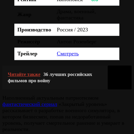
Драма, военный,
Жанр
фантастика
Производство
Россия / 2023
Режиссёр
Антон Розенберг
Трейлер
Смотреть
Читайте также
36 лучших российских
фильмов про войну
Наполненный актуальным патриотизмом
фантастический сериал
«Закрытый уровень»
рассказывает о разработке военного симулятора, в
котором бизнесмен, попав на недоработанный
уровень, получает смертельное ранение и умирает в
реальности.