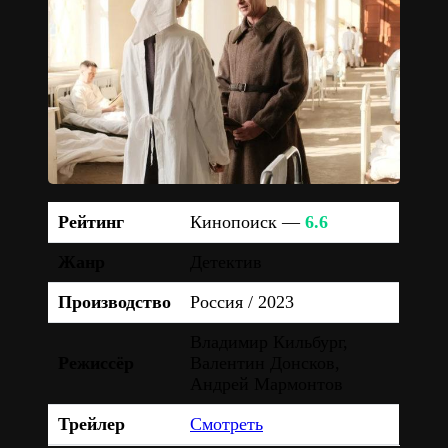
Рейтинг
Кинопоиск —
6.6
Жанр
Детектив
Производство
Россия / 2023
Владимир Кильбург,
Режиссёр
Валентин Донсков,
Андрей Мармонтов
Трейлер
Смотреть