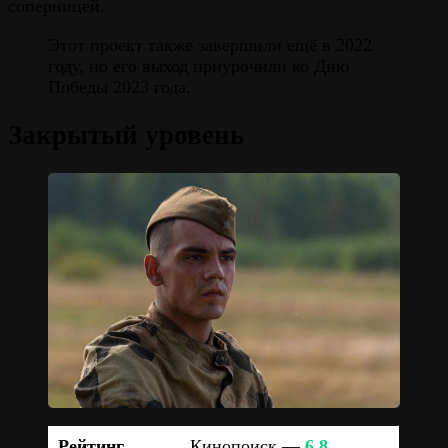
соперницей.
Этот проект также завершили ещё в 2022
году, но его выход приурочили ко Дню
Победы 2023 года.
Закрытый уровень
Рейтинг
Кинопоиск —
6.8