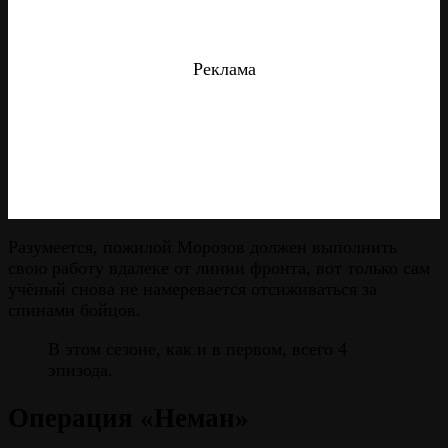
Реклама
Разумеется, пожилой Морозов должен выполнить
свою работу вдалеке от линии фронта, вот только сам
учёный снова не намеревается отсиживаться за
спинами бойцов.
В этом сезоне, как и в первом, всего 4
эпизода.
Операция «Неман»