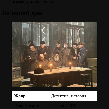
играющую, заменили.
Большой дом
Жанр
Детектив, история
Производство
Россия / 2023