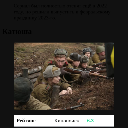
Сериал был полностью отснят ещё в 2022
году, но решили выпустить к февральскому
празднику 2023-го.
Катюша
Рейтинг
Кинопоиск —
6.3