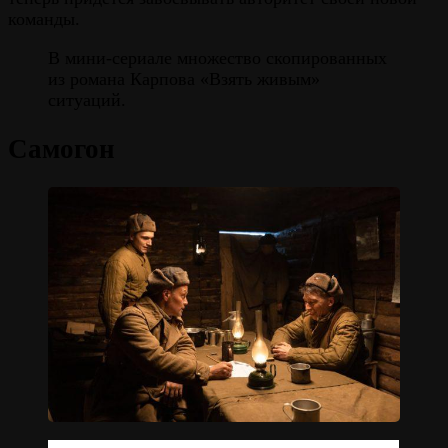
команды.
В мини-сериале множество скопированных
из романа Карпова «Взять живым»
ситуаций.
Самогон