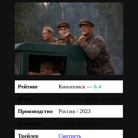
Рейтинг
Кинопоиск —
6.4
Жанр
Военный, драма, история
Производство
Россия / 2023
Режиссёр
Сергей Виноградов
Трейлер
Смотреть