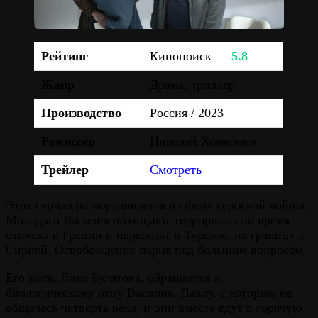
Рейтинг
Кинопоиск —
5.8
Жанр
Драма, триллер
Производство
Россия / 2023
Режиссёр
Николай Хомерики
Трейлер
Смотреть
Этот сериал разворачивается на фоне сербской войны.
Молодого Василия похищают террористы во время
отпуска в Греции и перевозят в Турцию, на границу с
Сирией. Освобождение парня под большим вопросом.
Его мать, Лика Булатова, обращается к
биологическому отцу Василия, Павлу, с которым не
общалась четверть века, и они вместе едут в горячую