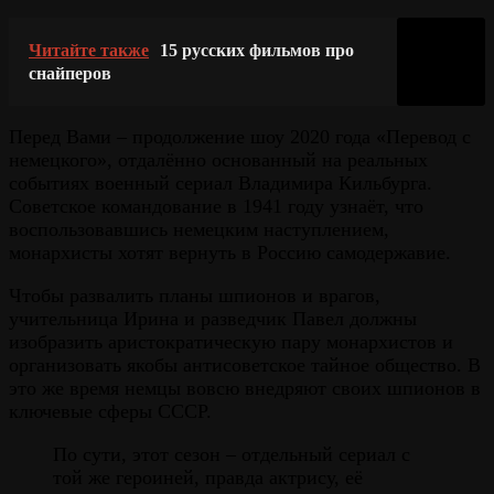
Читайте также
15 русских фильмов про
снайперов
Перед Вами – продолжение шоу 2020 года «Перевод с
немецкого», отдалённо основанный на реальных
событиях военный сериал Владимира Кильбурга.
Советское командование в 1941 году узнаёт, что
воспользовавшись немецким наступлением,
монархисты хотят вернуть в Россию самодержавие.
Чтобы развалить планы шпионов и врагов,
учительница Ирина и разведчик Павел должны
изобразить аристократическую пару монархистов и
организовать якобы антисоветское тайное общество. В
это же время немцы вовсю внедряют своих шпионов в
ключевые сферы СССР.
По сути, этот сезон – отдельный сериал с
той же героиней, правда актрису, её