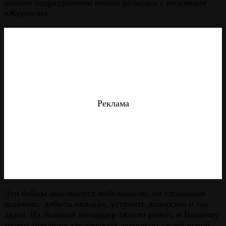
особом подразделении пешей разведки с позывным
«Журавли».
Реклама
Эти бойцы занимаются небольшими, но сложными
задачами: добыть «языка», устроить диверсию и так
далее. Их бывший командир тяжело ранен, и Ивашову
теперь придётся завоёвывать авторитет своей новой