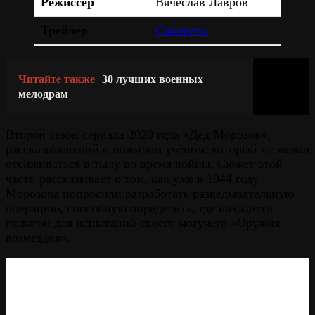
Режиссёр
Вячеслав Лавров
Трейлер
Смотреть
Читайте также
30 лучших военных
мелодрам
Второй сезон сериала 2020 года «Дед Морозов»,
рассказывающий о пожилом учёном, который не желал
отсиживаться в тылу во время войны. Сюжет этой
части рассказывает о том, как уже в 1944 году
Морозова попросили разработать разведывательную
операцию, способную определить, где находится
полигон для испытаний своего могучего «Оружия
возмездия».