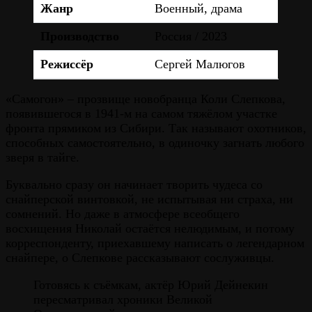
Жанр
Военный, драма
Производство
Россия / 2023
Режиссёр
Сергей Малюгов
«Самогон» – прозвище новобранца Коли Слепкова,
появившегося в 1941-м на самом тяжёлом участке
фронта прямиком из Сибири. Так называют охотников,
способных самостоятельно, в одиночку загнать любого
зверя в тайге.
Буквально сразу он начинает творить чудеса со
снайперской винтовкой, не испытывая ни страха, ни
сомнений. Но даже в атмосфере всеобщего
восхищения Николай остаётся нелюдимым, и потому
корреспонденту, приехавшему написать о легендарном
снайпере, о Слепкове рассказывают сослуживцы.
Готовясь к съёмкам, актёр Юрий Дейнекин
пересматривал хроники Великой