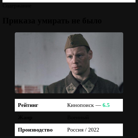
Содержание
Приказа умирать не было
Рейтинг
Кинопоиск —
6.5
Жанр
Военный
Производство
Россия / 2022