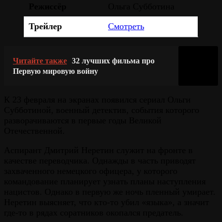
Режиссёр
Ольга Субботина
Трейлер
Смотреть
Читайте также
32 лучших фильма про
Первую мировую войну
К 23 февраля на экранах появился сериал Ольги
Субботиной, военный детектив, события которого
разворачиваются в первые годы Великой
Отечественной.
Аспирант Дмитрий Неретин служит на фронте в
качестве переводчика. Однажды в часть приводят
захваченного немецкого офицера, у которого
командование планирует узнать планы наступления
нацистов. Однако в первую же ночь пленный умирает.
Неретин выясняет, что кто-то убил «языка», а значит
где-то в рядах соратников окопался предатель.