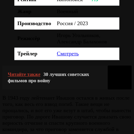
Жанр
Военный
Производство
Россия / 2023
Игорь Угольников,
Режиссёр
Александр Балахонов
Трейлер
Смотреть
Читайте также
30 лучших советских
фильмов про войну
В 1943 году лейтенант Ивашов остался в живых после
того, как весь его взвод погиб. Такие вещи не
прощались, и вот его уже везут в штаб, чтобы вынести
приговор. По дороге Ивашову случается доказать свою
верность отчизне и спасти крупного военного
командира, за что приговор заменяется службой в