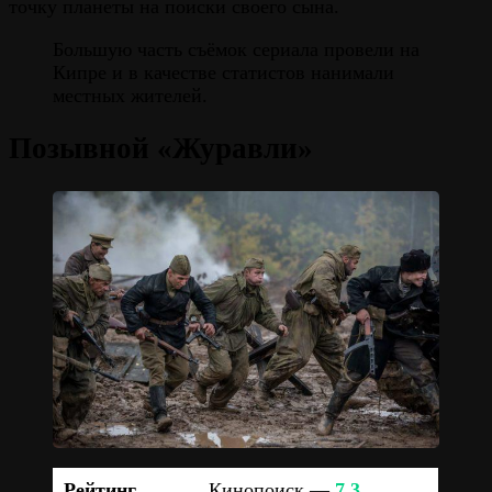
точку планеты на поиски своего сына.
Большую часть съёмок сериала провели на
Кипре и в качестве статистов нанимали
местных жителей.
Позывной «Журавли»
Рейтинг
Кинопоиск —
7.3