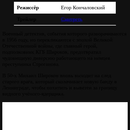
Режиссёр
Егор Кончаловский
Трейлер
Смотреть
Военный детектив, события которого разворачиваются
в 1956 году, но перекликаются с эпохой Великой
Отечественной войны, где главный герой,
подполковник КГБ Широков, предотвратил
чудовищную диверсию работающего на немцев
преступника Строганова.
В 50-х Михаил Широков вновь выходит на след
старого врага, который сколачивает новую банду в
Ленинграде, чтобы похитить и вывезти за границу
видного учёного-ядерщика.