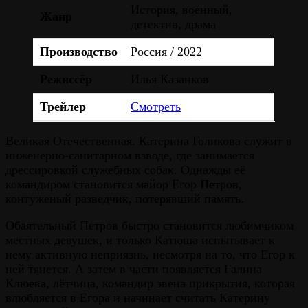
История, военный,
Жанр
детектив, драма
Производство
Россия / 2022
Режиссёр
Илья Казанков
Трейлер
Смотреть
Великая Отечественная. Катерина Голикова служит в
инженерно-санитарном взводе, где занимается
дрессировкой служебных собак. Однажды её
командиром становится майор Егор Петров,
контуженый разведчик, потерявший память.
Обаятельный Петров быстро становится любимчиком
местных девушек, и только Катюша испытывает к
нему активную неприязнь, несмотря на то, что Егор к
ней тянется. А затем в части появляется Галина
Клюева, лётчица, командир звена прикрытия, которая
влюбляется в Егора и начинает считать Катерину