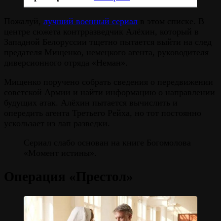
Пожалуй,
лучший военный сериал
в этом списке. В
центре сюжета контрразведчик Алёхин, который в
Западной Белоруссии тщетно пытается выйти на след
предателя Мищенко, немецкого агента, руководителя
диверсионного отряда «Неман».
Мищенко поручено собрать сведения о передвижении
советской Армии и найти информацию о направлении
будущих атак. Алёхин пытается вычислить и
опередить агента Третьего Рейха, но тот постоянно
ускользает из лап разведки.
Сериал слабо основан на книге Богомолова
«Момент истины».
Операция «Престол»