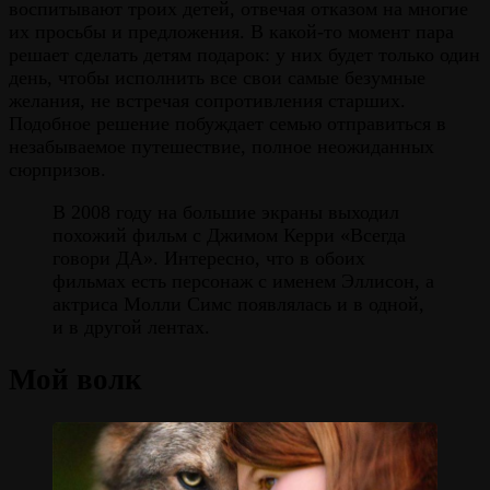
воспитывают троих детей, отвечая отказом на многие
их просьбы и предложения. В какой-то момент пара
решает сделать детям подарок: у них будет только один
день, чтобы исполнить все свои самые безумные
желания, не встречая сопротивления старших.
Подобное решение побуждает семью отправиться в
незабываемое путешествие, полное неожиданных
сюрпризов.
В 2008 году на большие экраны выходил
похожий фильм с Джимом Керри «Всегда
говори ДА». Интересно, что в обоих
фильмах есть персонаж с именем Эллисон, а
актриса Молли Симс появлялась и в одной,
и в другой лентах.
Мой волк