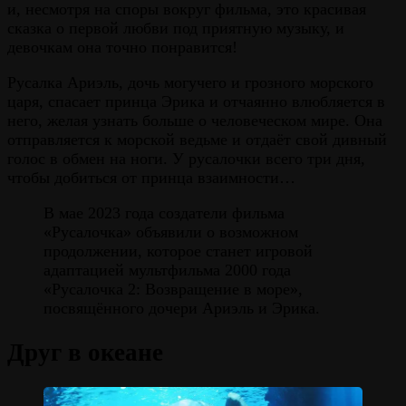
и, несмотря на споры вокруг фильма, это красивая
сказка о первой любви под приятную музыку, и
девочкам она точно понравится!
Русалка Ариэль, дочь могучего и грозного морского
царя, спасает принца Эрика и отчаянно влюбляется в
него, желая узнать больше о человеческом мире. Она
отправляется к морской ведьме и отдаёт свой дивный
голос в обмен на ноги. У русалочки всего три дня,
чтобы добиться от принца взаимности…
В мае 2023 года создатели фильма
«Русалочка» объявили о возможном
продолжении, которое станет игровой
адаптацией мультфильма 2000 года
«Русалочка 2: Возвращение в море»,
посвящённого дочери Ариэль и Эрика.
Друг в океане