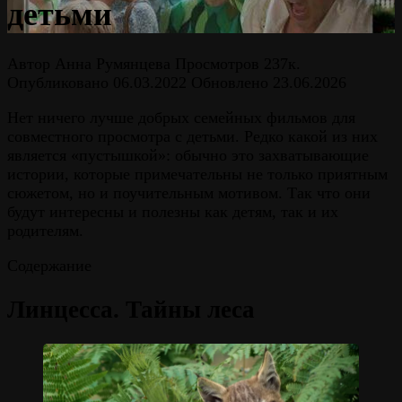
детьми
Автор
Анна Румянцева
Просмотров
237к.
Опубликовано
06.03.2022
Обновлено
23.06.2026
Нет ничего лучше добрых семейных фильмов для
совместного просмотра с детьми. Редко какой из них
является «пустышкой»: обычно это захватывающие
истории, которые примечательны не только приятным
сюжетом, но и поучительным мотивом. Так что они
будут интересны и полезны как детям, так и их
родителям.
Содержание
Линцесса. Тайны леса