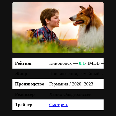
Рейтинг
Кинопоиск —
8.1
/ IMDB —
5.6
Жанр
Приключения, семейный, драма
Производство
Германия / 2020, 2023
Режиссёр
Ханно Ольдердиссен
Трейлер
Смотреть