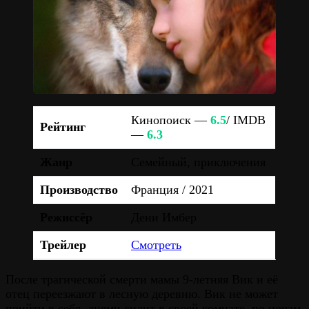
Кинопоиск —
6.5
/ IMDB
Рейтинг
—
6.3
Жанр
Семейный, приключения
Производство
Франция / 2021
Режиссёр
Дени Имбер
Трейлер
Смотреть
После трагической смерти мамы 9-летняя Вик и её
отец переезжают в лесную деревню. Вик не может
прийти в себя, днями сидит в своей комнате, по ночам