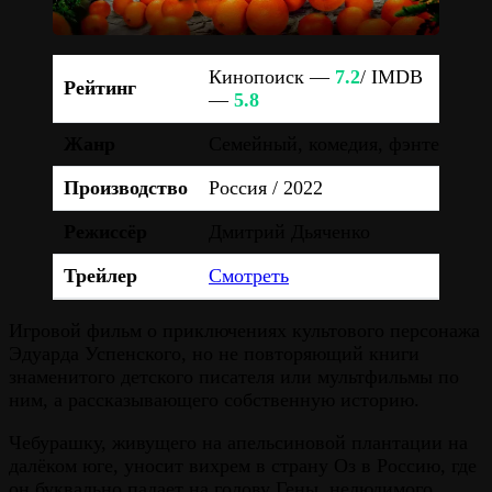
Кинопоиск —
7.2
/ IMDB
Рейтинг
—
5.8
Жанр
Семейный, комедия, фэнтези
Производство
Россия / 2022
Режиссёр
Дмитрий Дьяченко
Трейлер
Смотреть
Игровой фильм о приключениях культового персонажа
Эдуарда Успенского, но не повторяющий книги
знаменитого детского писателя или мультфильмы по
ним, а рассказывающего собственную историю.
Чебурашку, живущего на апельсиновой плантации на
далёком юге, уносит вихрем в страну Оз в Россию, где
он буквально падает на голову Гены, нелюдимого