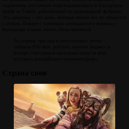
садовника, постоянно подглядывающего в подзорную
трубу за Таней, работающей на шоколадной фабрике.
Эта девушка – его дочь, которая много лет не общается
с отцом. Вскоре с помощью невиданного зверька с
большими ушами жизнь Гены меняется.
За первые три дня в кинотеатрах лента
собрала 850 млн. рублей, окупив бюджет и
вскоре став самым кассовым кино за всю
историю российского кинематографа.
Страна снов