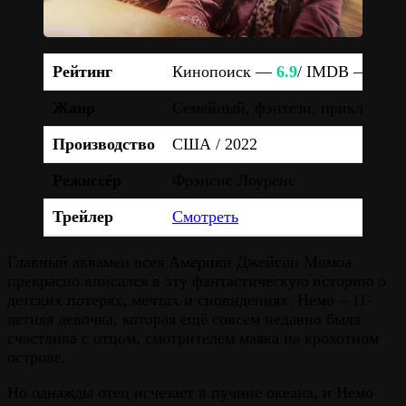
Рейтинг
Кинопоиск —
6.9
/ IMDB —
6.7
Жанр
Семейный, фэнтези, приключени
Производство
США / 2022
Режиссёр
Фрэнсис Лоуренс
Трейлер
Смотреть
Главный аквамен всея Америки Джейсон Момоа
прекрасно вписался в эту фантастическую историю о
детских потерях, мечтах и сновидениях. Немо – 11-
летняя девочка, которая ещё совсем недавно была
счастлива с отцом, смотрителем маяка на крохотном
острове.
Но однажды отец исчезает в пучине океана, и Немо