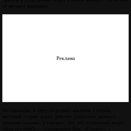
её мучают кошмары.
Реклама
Но однажды, в одну из редких вылазок с отцом,
местный старик дарит девочке лобастого щенка с
умными глазами, и говорит, что это особенный зверь.
«Как его имя?», – спрашивает Вик. «Секрет», –