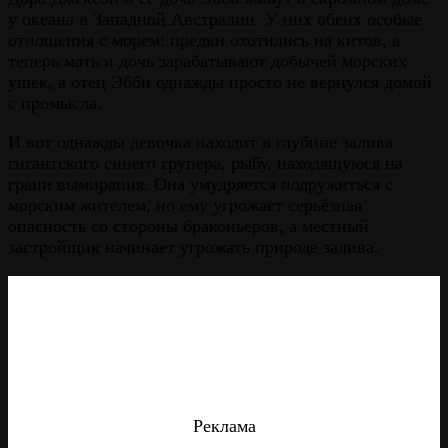
у океана в Западной Австралии. У них обеих особые
отношения с морем: предки охотились на китов, а
теперь мать и дочь зарабатывают добычей морских
ушек, а отец Эбби однажды просто не вернулся домой
с промысла.
И вот однажды девочка находит в глубине залива
гигантского синего групера, рыбу, находящуюся на
грани вымирания. Она умудряется подружиться с
морским жителем, но ему угрожает серьёзная
опасность со стороны браконьеров, а местный
застройщик начинает угрожать природе залива.
Реклама