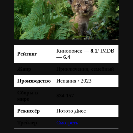
Кинопоиск —
8.1
/ IMDB
Рейтинг
—
6.4
Жанр
Приключения, семейный
Производство
Испания / 2023
Сборы в
$34 157
мире
Режиссёр
Потото Диес
Трейлер
Смотреть