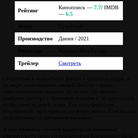
Кинопоиск —
7.7
/ IMDB
Рейтинг
—
6.5
Жанр
Семейный
Производство
Дания / 2021
Режиссёр
Мартин Миэ-Ренар
Трейлер
Смотреть
Солнечный и волшебный фильм о чудесных людях и
их мире, наполненном магией. Бастер – очень
самостоятельный мальчик 11-ти лет. Он мечтает
выиграть конкурс с призовым фондом в 10 тысяч крон,
чтобы помочь своей семье. Его отец-фокусник
безработный, мать тоже не получает много. Сам Бастер
подрабатывает в цветочном магазине.
А ещё мальчику хочется защитить от школьных
издевательств свою сестру, которую высмеивают из-за