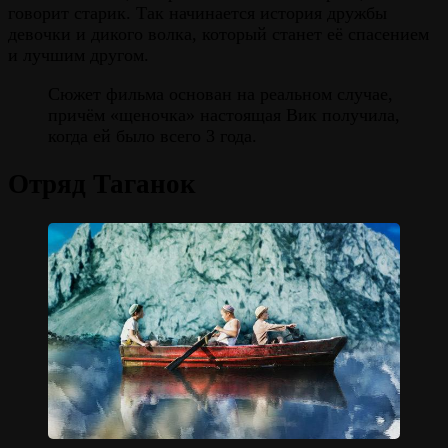
говорит старик. Так начинается история дружбы
девочки и дикого волка, который станет её спасением
и лучшим другом.
Сюжет фильма основан на реальном случае,
причём «щеночка» настоящая Вик получила,
когда ей было всего 3 года.
Отряд Таганок