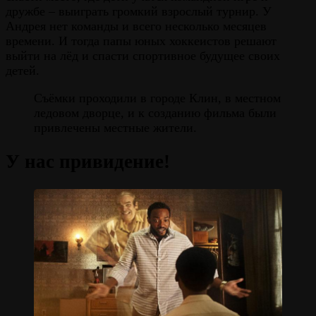
дружбе – выиграть громкий взрослый турнир. У
Андрея нет команды и всего несколько месяцев
времени. И тогда папы юных хоккеистов решают
выйти на лёд и спасти спортивное будущее своих
детей.
Съёмки проходили в городе Клин, в местном
ледовом дворце, и к созданию фильма были
привлечены местные жители.
У нас привидение!