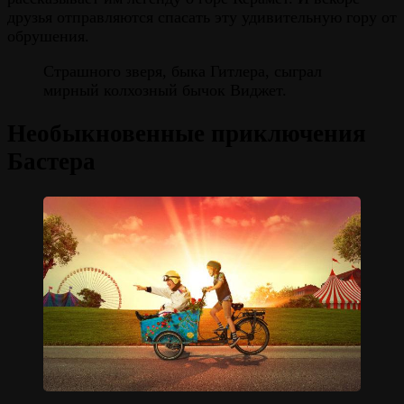
друзья отправляются спасать эту удивительную гору от
обрушения.
Страшного зверя, быка Гитлера, сыграл
мирный колхозный бычок Виджет.
Необыкновенные приключения
Бастера