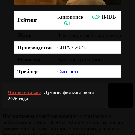
Кинопоиск —
6.3
/ IMDB
Рейтинг
—
6.1
Жанр
Фэнтези, семейный, комедия
Производство
США / 2023
Режиссёр
Кристофер Лэндон
Трейлер
Смотреть
Читайте также
Лучшие фильмы июня
2026 года
Подростковая семейная комедия о призраках с
рейтингом «13+» от Netflix. Фильм точно развлечёт
родителей с детьми, которые, возможно, узнают в
главных героях себя и свои отношения.