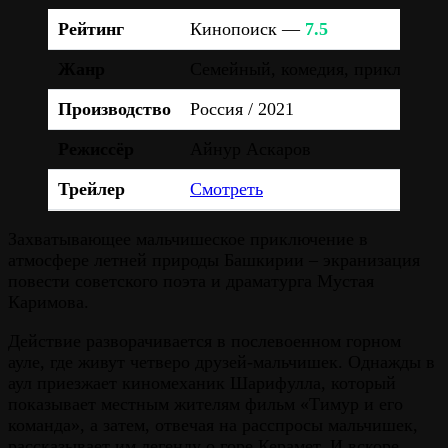
Рейтинг
Кинопоиск —
7.5
Жанр
Семейный, комедия, приключен
Производство
Россия / 2021
Режиссёр
Айнур Аскаров
Трейлер
Смотреть
Захватывающее мальчишеское приключение в
атмосфере летней природы Башкирии – экранизация
повести советского поэта и драматурга Мустая
Каримова.
Действие разворачивается в послевоенном горном
ауле, где живут четверо друзей-мальчишек. Однажды в
аул приезжает киномеханик Шарифулла, который
показывает местным жителям фильм «Тимур и его
команда», а затем, отвечая на расспросы мальчишек,
рассказывает им легенду о горе Керамет. И вскоре