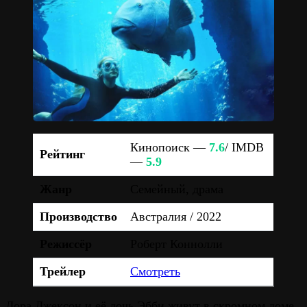
Кинопоиск —
7.6
/ IMDB
Рейтинг
—
5.9
Жанр
Семейный, драма
Производство
Австралия / 2022
Режиссёр
Роберт Коннолли
Трейлер
Смотреть
Дора Джексон и её дочь Эбби живут в скромном доме