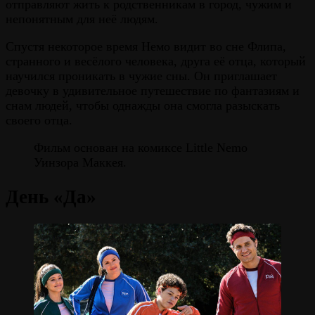
отправляют жить к родственникам в город, чужим и
непонятным для неё людям.
Спустя некоторое время Немо видит во сне Флипа,
странного и весёлого человека, друга её отца, который
научился проникать в чужие сны. Он приглашает
девочку в удивительное путешествие по фантазиям и
снам людей, чтобы однажды она смогла разыскать
своего отца.
Фильм основан на комиксе Little Nemo
Уинзора Маккея.
День «Да»