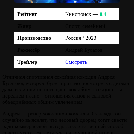
Рейтинг
Кинопоиск —
8.4
Жанр
Спорт, семейный
Производство
Россия / 2023
Режиссёр
Андрей Булатов
Трейлер
Смотреть
Отличная спортивная семейная комедия Андрея
Булатова, которую будет приятно посмотреть с детьми,
даже если они не посещают хоккейную секцию. На
переднем плане – отношения отцов и сыновей,
объединённых общим увлечением.
Андрей – тренер хоккейной команды. Однажды он
случайно выясняет, что ледовый дворец хотят снести
ради коммерческой выгоды, а единственный способ
спасти место, где дети учатся командной игре и