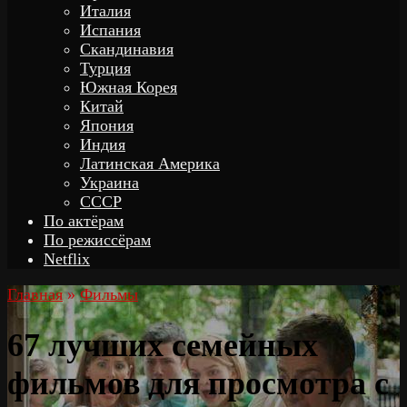
Италия
Испания
Скандинавия
Турция
Южная Корея
Китай
Япония
Индия
Латинская Америка
Украина
СССР
По актёрам
По режиссёрам
Netflix
Главная
»
Фильмы
67 лучших семейных
фильмов для просмотра с