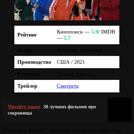
Кинопоиск —
5.9
/ IMDB
Рейтинг
—
5.7
Жанр
Комедия, семейный
Производство
США / 2021
Режиссёр
Мигель Артета
Трейлер
Смотреть
Читайте также
38 лучших фильмов про
сокровища
Эллисон и Карлос – молодая, но строгая пара. Они