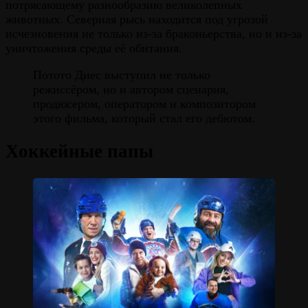
потрясающему разнообразию великолепных
животных. Северная рысь находится под угрозой
исчезновения не только из-за браконьерства, но и из-за
уничтожения среды её обитания.
Потото Диес выступил не только
режиссёром, но и автором сценария,
продюсером, оператором и композитором
этого фильма, который стал его дебютом.
Хоккейные папы