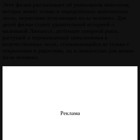
Этот фильм рассказывает об уникальном животном,
которое живёт только в определённых живописных
лесах, неумолимо исчезающих из-за человека. Для
детей фильм станет удивительной историей о
маленькой Линцессе, детёныше северной рыси,
растущей и переживающей приключения в
величественных лесах, сталкивающейся не только с
открытиями и радостями, но и опасностью для жизни
из-за человека.
Реклама