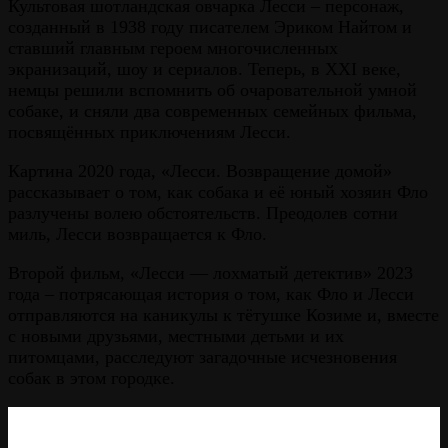
Культовая шотландская овчарка Лесси – персонаж,
созданный в 1938 году писателем Эриком Найтом и
ставший главным героем многочисленных
экранизаций, шоу и сериалов. Теперь, в XXI веке,
немцы решили вспомнить об очаровательной умной
собаке, и сняли два современных семейных фильма,
посвящённых приключениям Лесси.
Картина 2020 года, «Лесси. Возвращение домой»
рассказывает о том, как собака и её юный хозяин Фло
разлучены волею обстоятельств. Преодолев сотни
миль, Лесси возвращается к Фло.
Второй фильм, «Лесси — лохматый детектив» 2023
года – потрясающая история о том, как Фло и Лесси
отправляются на каникулы к тётушке Козиме и, вместе
с новыми друзьями, местными детьми и их
питомцами, расследуют загадочные исчезновения
собак в этом городке.