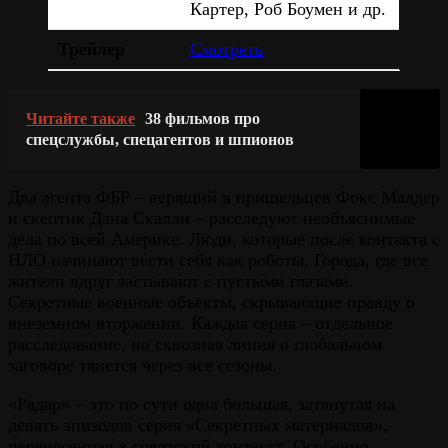
Картер, Роб Боумен и др.
Трейлер
Смотреть
Читайте также
38 фильмов про
спецслужбы, спецагентов и шпионов
Два агента ФБР – верящий в пришельцев Фокс Малдер
и скептик Дана Скалли – расследуют необъяснимые
дела по всей Америке. Люди, которые после контакта с
НЛО начинают вести себя как роботы. Города, где все
жители вдруг застывают с пустыми глазами.
Секретные военные объекты, скрывающие правду о
внеземном вторжении. Каждая серия – отдельное
расследование, но сквозная линия о глобальном
заговоре тянется через все сезоны.
«Радар» – это по сути одна большая, затянутая на
девять эпизодов серия «Секретных материалов»,
перенесенная в советский контекст. Особенно