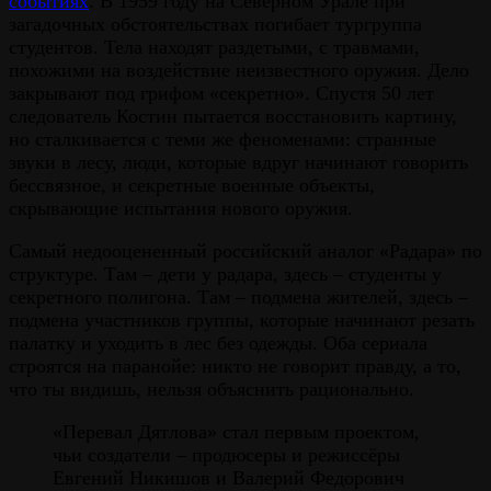
событиях
. В 1959 году на Северном Урале при
загадочных обстоятельствах погибает тургруппа
студентов. Тела находят раздетыми, с травмами,
похожими на воздействие неизвестного оружия. Дело
закрывают под грифом «секретно». Спустя 50 лет
следователь Костин пытается восстановить картину,
но сталкивается с теми же феноменами: странные
звуки в лесу, люди, которые вдруг начинают говорить
бессвязное, и секретные военные объекты,
скрывающие испытания нового оружия.
Самый недооцененный российский аналог «Радара» по
структуре. Там – дети у радара, здесь – студенты у
секретного полигона. Там – подмена жителей, здесь –
подмена участников группы, которые начинают резать
палатку и уходить в лес без одежды. Оба сериала
строятся на паранойе: никто не говорит правду, а то,
что ты видишь, нельзя объяснить рационально.
«Перевал Дятлова» стал первым проектом,
чьи создатели – продюсеры и режиссёры
Евгений Никишов и Валерий Федорович