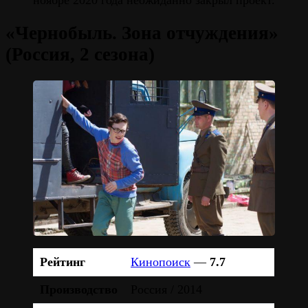
«Чернобыль. Зона отчуждения»
(Россия, 2 сезона)
Рейтинг
Кинопоиск
—
7.7
Производство
Россия / 2014