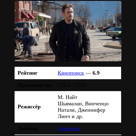
Рейтинг
Кинопоиск
—
6.9
Производство
США / 2015
М. Найт
Шьямалан, Винченцо
Режиссёр
Натали, Дженнифер
Линч и др.
Трейлер
Смотреть