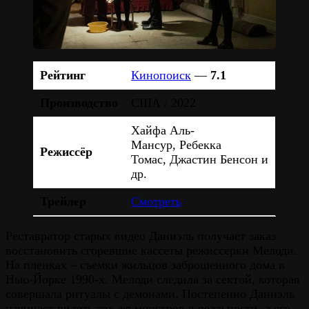
Рейтинг
Кинопоиск
—
7.1
Производство
США / 2022
Хайфа Аль-
Мансур, Ребекка
Режиссёр
Томас, Джастин Бенсон и
др.
Трейлер
Смотреть
Реставратор старых видео Даниэль получает заказ
восстановить сгоревшие кассеты режиссерки Мелоди.
На пленках – съемки жильцов заброшенного дома в
Нью-Йорке 1990-х. Мелоди следила за сектой, которая
совершала ритуалы с демонами. Постепенно Даниэль
начинает видеть тех же монстров в реальности, а его