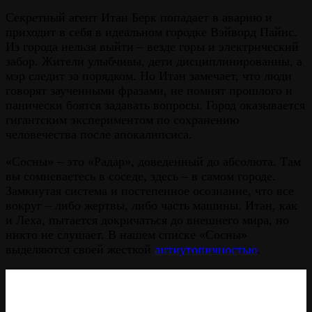
Секретный агент Итан Берк попадает в аварию и
приходит в себя в идеальном городке Вэйворд Пайнс.
Из города нельзя выйти – везде горы и электрический
забор. Жители улыбчивы, дети дисциплинированны, а
мэр следит за порядком. Но Итан замечает, что люди
говорят заученными фразами, не помнят прошлого и
панически боятся задавать вопросы. Город оказывается
гигантским экспериментом по сохранению
человечества после апокалипсиса.
«Сосны» – это «Радар», доведенный до абсолюта. Там
вы сомневаетесь в соседе, здесь – в самом городе.
Замкнутая система и постепенное осознание, что все
вокруг – либо жертвы, либо часть машины. Итан, как
и Леха, пытается докричаться до внешнего мира, но
никто не слушает. В нашем списке «Сосны»
выделяются своей жесткой
антиутопичностью
.