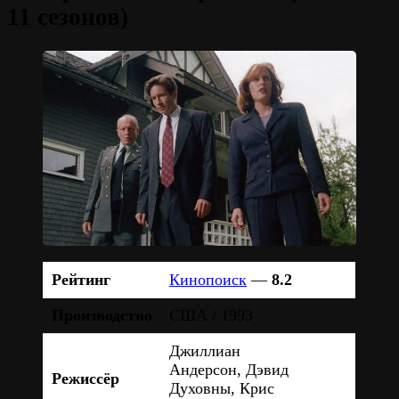
11 сезонов)
Рейтинг
Кинопоиск
—
8.2
Производство
США / 1993
Джиллиан
Андерсон, Дэвид
Режиссёр
Духовны, Крис