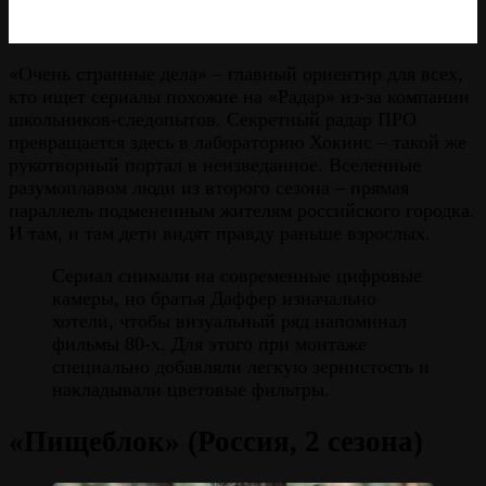
«Очень странные дела» – главный ориентир для всех,
кто ищет сериалы похожие на «Радар» из-за компании
школьников-следопытов. Секретный радар ПРО
превращается здесь в лабораторию Хокинс – такой же
рукотворный портал в неизведанное. Вселенные
разумоплавом люди из второго сезона – прямая
параллель подмененным жителям российского городка.
И там, и там дети видят правду раньше взрослых.
Cериал снимали на современные цифровые
камеры, но братья Даффер изначально
хотели, чтобы визуальный ряд напоминал
фильмы 80-х. Для этого при монтаже
специально добавляли легкую зернистость и
накладывали цветовые фильтры.
«Пищеблок» (Россия, 2 сезона)