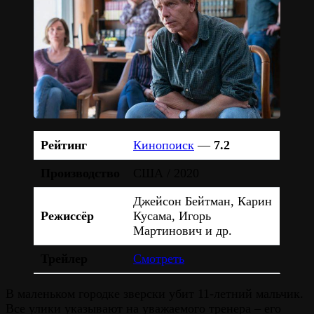
Рейтинг
Кинопоиск
—
7.2
Производство
США / 2020
Джейсон Бейтман, Карин
Режиссёр
Кусама, Игорь
Мартинович и др.
Трейлер
Смотреть
В маленьком городке зверски убит 11-летний мальчик.
Все улики указывают на уважаемого тренера – его