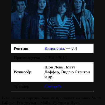
Рейтинг
Кинопоиск
—
8.4
Производство
США / 2016
Шон Леви, Мэтт
Режиссёр
Даффер, Эндрю Стэнтон
и др.
Трейлер
Смотреть
В маленьком городке Хокинс пропадает мальчик Уилл
Байерс. Его друзья – Майк, Дастин и Лукас –