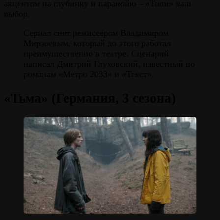
акцентом на глубинку и паранойю – «Топи» ваш
выбор.
Сериал снят режиссёром Владимиром
Мирзоевым, который до этого работал
преимущественно в театре. Сценарий
написал Дмитрий Глуховский, известный по
романам «Метро 2033» и «Текст».
«Тьма» (Германия, 3 сезона)