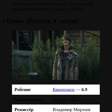
тысяч подписчиков сервиса. Предыдущий
рекорд принадлежал сериалу «Топи».
«Топи» (Россия, 1 сезон)
Рейтинг
Кинопоиск
—
6.9
Производство
Россия / 2021
Режиссёр
Владимир Мирзоев