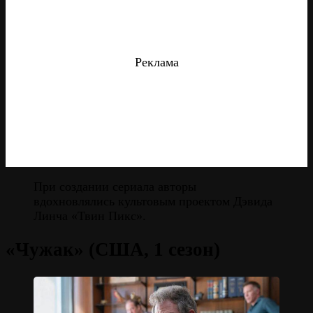
Реклама
При создании сериала авторы
вдохновлялись культовым проектом Дэвида
Линча «Твин Пикс».
«Чужак» (США, 1 сезон)