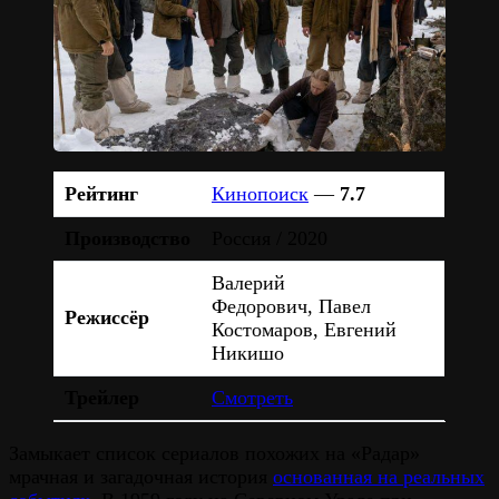
Рейтинг
Кинопоиск
—
7.7
Производство
Россия / 2020
Валерий
Федорович, Павел
Режиссёр
Костомаров, Евгений
Никишо
Трейлер
Смотреть
Замыкает список сериалов похожих на «Радар»
мрачная и загадочная история
основанная на реальных