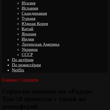
Италия
Испания
Скандинавия
Турция
Южная Корея
Китай
Япония
Индия
Латинская Америка
Украина
СССР
По актёрам
По режиссёрам
Netflix
Главная
»
Сериалы
Сериалы похожие на «Радар».
Топ-10 проектов с такой же
атмосферой