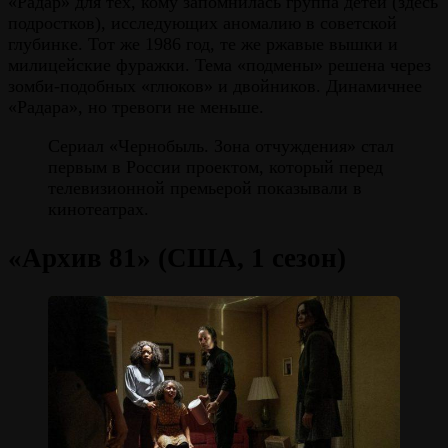
«Радар» для тех, кому запомнилась группа детей (здесь
подростков), исследующих аномалию в советской
глубинке. Тот же 1986 год, те же ржавые вышки и
милицейские фуражки. Тема «подмены» решена через
зомби-подобных «глюков» и двойников. Динамичнее
«Радара», но тревоги не меньше.
Сериал «Чернобыль. Зона отчуждения» стал
первым в России проектом, который перед
телевизионной премьерой показывали в
кинотеатрах.
«Архив 81» (США, 1 сезон)