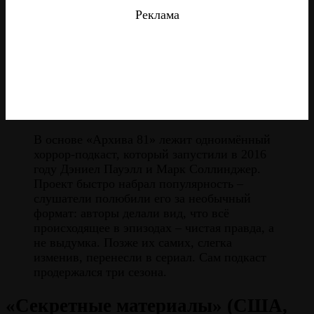
Реклама
В основе «Архива 81» лежит одноимённый
хоррор-подкаст, который запустили в 2016
году Дэниел Пауэлл и Марк Соллинджер.
Проект быстро набрал популярность –
слушатели полюбили его за необычный
формат: авторы делали вид, что всё
происходящее в эпизодах – чистая правда, а
не выдумка. Позже их самих, слегка
изменив, перенесли в сериал. Сам подкаст
продержался три сезона.
«Секретные материалы» (США,