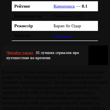
Рейтинг
Кинопоиск
—
8.1
Производство
Германия / 2017
Режиссёр
Баран бо Одар
Трейлер
Смотреть
Читайте также
35 лучших сериалов про
путешествие во времени
В вымышленном немецком городке Винден пропадает
подросток. Поиски приводят в пещеры под местной
атомной электростанцией. Детектив и несколько семей
выясняют, что город зациклен во временной петле:
события 1953, 1986 и 2019 годов переплетены, а
многие жители – путешественники из других эпох,
которые ведут себя странно, потому что помнят то,
чего еще не случилось. Каждый здесь хранит тайну, а