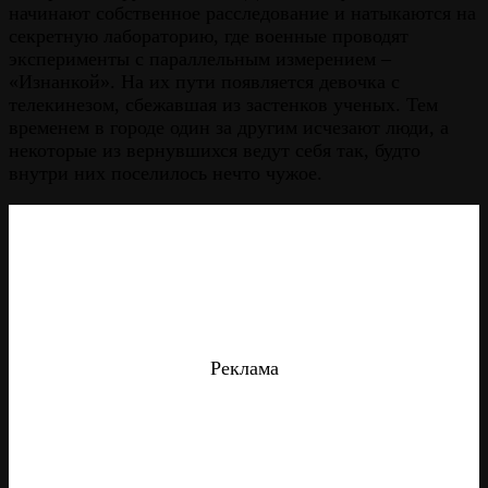
начинают собственное расследование и натыкаются на
секретную лабораторию, где военные проводят
эксперименты с параллельным измерением –
«Изнанкой». На их пути появляется девочка с
телекинезом, сбежавшая из застенков ученых. Тем
временем в городе один за другим исчезают люди, а
некоторые из вернувшихся ведут себя так, будто
внутри них поселилось нечто чужое.
Реклама