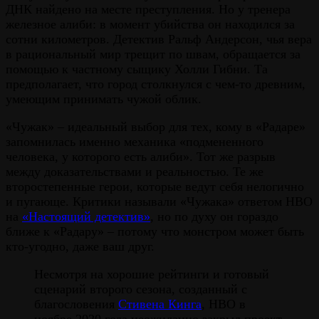
ДНК найдено на месте преступления. Но у тренера
железное алиби: в момент убийства он находился за
сотни километров. Детектив Ральф Андерсон, чья вера
в рациональный мир трещит по швам, обращается за
помощью к частному сыщику Холли Гибни. Та
предполагает, что город столкнулся с чем-то древним,
умеющим принимать чужой облик.
«Чужак» – идеальный выбор для тех, кому в «Радаре»
запомнилась именно механика «подмененного
человека, у которого есть алиби». Тот же разрыв
между доказательствами и реальностью. Те же
второстепенные герои, которые ведут себя нелогично
и пугающе. Критики называли «Чужака» ответом HBO
на
«Настоящий детектив»
, но по духу он гораздо
ближе к «Радару» – потому что монстром может быть
кто-угодно, даже ваш друг.
Несмотря на хорошие рейтинги и готовый
сценарий второго сезона, созданный с
благословения
Стивена Кинга
, HBO в
ноябре 2020 года неожиданно закрыл проект.