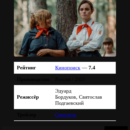
Рейтинг
Кинопоиск
—
7.4
Производство
Россия / 2021
Эдуард
Режиссёр
Бордуков, Святослав
Подгаевский
Трейлер
Смотреть