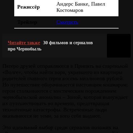
Андерс Банке, Павел
Режиссёр
Костомаров
Трейлер
Смотреть
Читайте также
30 фильмов и сериалов
про Чернобыль
Пятеро друзей отправляются в Припять на старенькой
«Волге», чтобы найти вора, укравшего из квартиры
родителей главного героя восемь миллионов рублей.
Но путешествие оборачивается настоящим кошмаром:
герои сталкиваются с мистическим порождением
чернобыльской аномалии – Зоной, которая вынуждает
их путешествовать во времени, предотвращая
техногенные катастрофы. Встреченные люди
оказываются не теми, за кого себя выдают.
Это идеальный выбор среди сериалов похожих на