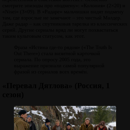
смотрите эпизоды про «подмену»: «Колония» (2×20) и
«Nisei» (3×09). В «Радаре» мальчишки видят подмену
там, где взрослые не замечают – это чистый Малдер.
Даже радар – как спутниковая тарелка из классических
серий. Другие сериалы вряд ли могут похвастаться
таким культовым статусом, как этот.
Фраза «Истина где-то рядом» («The Truth Is
Out There») стала визитной карточкой
сериала. По опросу 2005 года, это
выражение признали самой популярной
фразой из сериалов всех времён.
«Перевал Дятлова» (Россия, 1
сезон)