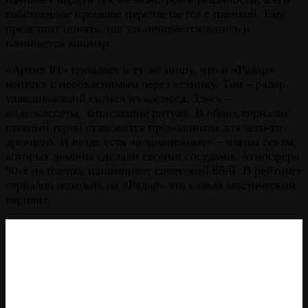
собственное прошлое переплетается с пленкой. Ему
предстоит понять, где заканчивается запись и
начинается кошмар.
«Архив 81» попадает в ту же нишу, что и «Радар»:
контакт с необъяснимым через технику. Там – радар,
улавливающий сигнал из космоса. Здесь –
видеокассеты, записавшие ритуал. В обоих сериалах
главный герой становится проводником для чего-то
древнего. И везде есть «подмененные» – члены секты,
которых демоны сделали своими сосудами. Атмосфера
90-х на пленке напоминает советский 88-й. В рейтинге
сериалов похожих на «Радар» это самый мистический
вариант.