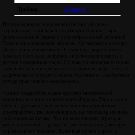
Трейлер
Смотреть
Пятеро молодых москвичей сбегают от своих
нерешенных проблем в чудотворный монастырь,
расположенный рядом с полузаброшенной деревней
Топи в Архангельской области. Организатор поездки
Денис неизлечимо болен. С ним едут журналист в
поисках сенсации, девушка, пережившая измену, и
другие потерянные люди. Но вместо монастыря герои
попадают в зловещее место, где жители ведут себя как
одержимые и твердят о неком «Хозяине», а выбраться
оттуда практически невозможно.
«Топи» создают то самое чувство мистической
ловушки, которое пронизывает «Радар». Герои, как и
Леха с друзьями, оказываются в изолированном
пространстве, где нельзя верить ни местным, ни даже
собственным глазам. Это не космическая угроза, а
«русская хтонь» – дремучая, языческая сила, которая
перемалывает чужаков. Если вам нужен сериал с