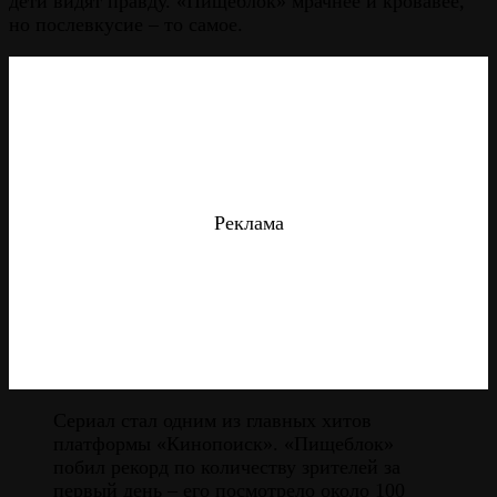
дети видят правду. «Пищеблок» мрачнее и кровавее,
но послевкусие – то самое.
Реклама
Сериал стал одним из главных хитов
платформы «Кинопоиск». «Пищеблок»
побил рекорд по количеству зрителей за
первый день – его посмотрело около 100