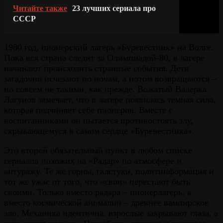
Читайте также
23 лучших сериала про
СССР
1980 год, пионерский лагерь «Буревестник» на Волге.
Пока вся страна следит за Олимпиадой-80, в лагере
начинают происходить странные события. Дети
загадочно исчезают по ночам, а потом возвращаются –
но совсем не такими, как прежде. Вожатый Валерка
Лагунов замечает, что в лагере появилась темная сила,
которая подчиняет себе пионеров. Вместе с
воспитанниками он пытается противостоять злу,
скрывающемуся в самом сердце «Буревестника».
Это второй обязательный пункт в любом списке
сериалов похожих на «Радар» по атмосфере и
антуражу. Те же горны, галстуки, политинформация и
тот же ужас от того, что «свои» перестают быть
своими. Только вместо радара – пионерлагерь, а
вместо космической аномалии – древнее вампирское
зло. Механика идентична: взрослые закрывают глаза, а