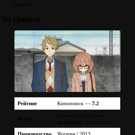
фильм».
За гранью
Рейтинг
Кинопоиск —
7.2
Аниме, мультфильм,
Жанр
мелодрама, фантастика
Производство
Япония / 2013