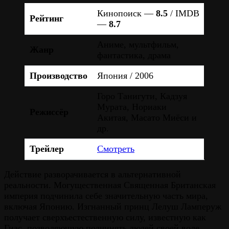
Кинопоиск —
8.5
/ IMDB
Рейтинг
—
8.7
Аниме, мультфильм,
Жанр
фантастика, драма
Производство
Япония / 2006
Горо Танигути, Кадзуя
Мурата, Нориаки
Режиссёр
Акитая, Масато Миёси и
др.
Трейлер
Смотреть
Действие разворачивается в альтернативной
реальности. Могущественная Священная Британская
империя подчинила себе значительную часть мира,
включая Японию. Изгнанный принц Лелуш Ламперуж
получает сверхъестественную силу, известную как
Гиас, позволяющую подчинять людей своей воле.