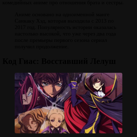
комедийных аниме про отношения брата и сестры.
Аниме основано на одноименной манге
Санкаку Хэд, которая выходила с 2013 по
2017 год. Популярность истории оказалась
настолько высокой, что уже через два года
после премьеры первого сезона сериал
получил продолжение.
Код Гиас: Восставший Лелуш