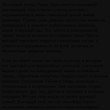
На первый взгляд Умару Дома кажется идеальной
школьницей. Она отлично учится, вежлива с
окружающими и легко становится душой любой
компании. Однако дома девушка полностью меняется,
превращаясь в ленивую любительницу видеоигр,
аниме и вкусной еды. Все заботы о повседневной
жизни ложатся на плечи ее старшего брата Тайхэя,
который терпеливо мирится с капризами сестры и
старается поддерживать ее во всем, несмотря на
бесконечные забавные выходки.
Если вы ищете аниме про брата и сестру, в котором
нет трагедий или масштабных сражений, а основной
акцент сделан на повседневной жизни и семейном
юморе, «Двуличная сестрёнка Умару» станет отличным
выбором. Отношения Тайхэя и Умару получились
узнаваемыми и искренними. Они постоянно спорят,
подшучивают друг над другом и попадают в нелепые
ситуации. Но при этом всегда остаются дружной
семьей. Благодаря этой теплой атмосфере сериал
заслуженно считается одним из самых популярных