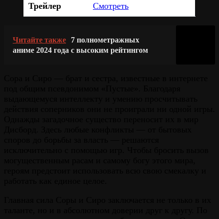
Трейлер
Смотреть
Читайте также
7 полнометражных
аниме 2024 года с высоким рейтингом
Сора и Сиро — брат и сестра, известные в интернете
под общим псевдонимом «Пустые». Благодаря
выдающемуся интеллекту и умению просчитывать
действия соперников они не проиграли ни одной игры.
Однажды загадочное существо переносит их в мир
Дисборд. Здесь любые конфликты — от бытовых
споров до борьбы за власть — решаются
исключительно с помощью игр. Чтобы бросить вызов
могущественным расам и самому богу этого мира,
героям предстоит использовать всю свою смекалку и
работать как единое целое.
Главная сила Соры и Сиро заключается не только в их
таланте, но и в абсолютном доверии друг к другу. По