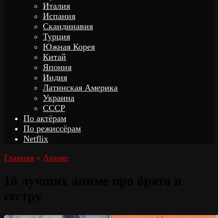
Италия
Испания
Скандинавия
Турция
Южная Корея
Китай
Япония
Индия
Латинская Америка
Украина
СССР
По актёрам
По режиссёрам
Netflix
Главная
»
Аниме
10 лучших аниме про брата и
сестру