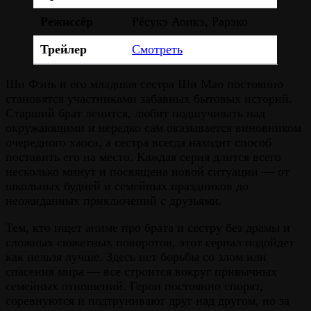
Режиссёр
Рёсукэ Аоикэ, Рарэко
Трейлер
Смотреть
Ши Фэнь и его младшая сестра Ши Мао постоянно
становятся участниками забавных бытовых историй.
Старший брат ленится, любит подшучивать над
окружающими и нередко сам оказывается виновником
очередного хаоса, а сестра всегда находит способ
поставить его на место. Каждая серия длится всего
несколько минут и посвящена новой ситуации — от
школьных будней и семейных праздников до
неожиданных приключений с друзьями.
Тем, кто ищет аниме про брата и сестру без драмы и
сложных сюжетных поворотов, этот сериал подойдет
как нельзя лучше. Здесь нет борьбы со злом или
спасения мира — все строится вокруг привычных
семейных отношений. Герои постоянно спорят,
соревнуются и подтрунивают друг над другом, но за