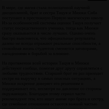
В мире, где магия стала полноценной научной
дисциплиной, брат и сестра Тацуя и Миюки Сиба
поступают в престижную Первую магическую школу.
Из-за особенностей системы оценки Тацуя получает
статус посредственного ученика, тогда как Миюки
сразу оказывается в числе лучших. Однако очень
быстро выясняется, что официальные результаты
далеко не всегда отражают реальные способности, а
спокойная жизнь студентов сменяется заговорами,
нападениями и борьбой за влияние.
На протяжении всей истории Тацуя и Миюки
действуют сообща, помогая друг другу справляться с
любыми трудностями. Старший брат не раз приходит
сестре на выручку в самых опасных ситуациях, а
Миюки искренне доверяет его решениям и
поддерживает его, несмотря на давление со стороны
окружающих. Благодаря этому сериал часто
рекомендуют тем, кто ищет аниме про брата и сестру,
где семейные отношения остаются важной частью
сюжета наряду с магическими поединками и