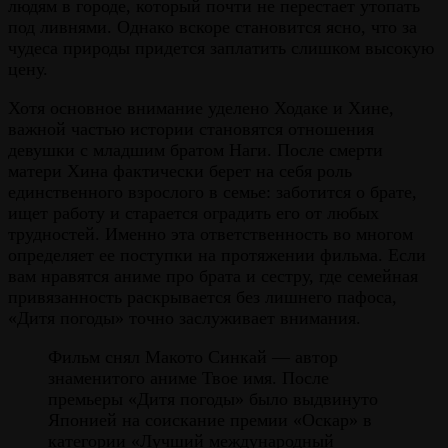
людям в городе, который почти не перестает утопать
под ливнями. Однако вскоре становится ясно, что за
чудеса природы придется заплатить слишком высокую
цену.
Хотя основное внимание уделено Ходаке и Хине,
важной частью истории становятся отношения
девушки с младшим братом Наги. После смерти
матери Хина фактически берет на себя роль
единственного взрослого в семье: заботится о брате,
ищет работу и старается оградить его от любых
трудностей. Именно эта ответственность во многом
определяет ее поступки на протяжении фильма. Если
вам нравятся аниме про брата и сестру, где семейная
привязанность раскрывается без лишнего пафоса,
«Дитя погоды» точно заслуживает внимания.
Фильм снял Макото Синкай — автор
знаменитого аниме Твое имя. После
премьеры «Дитя погоды» было выдвинуто
Японией на соискание премии «Оскар» в
категории «Лучший международный