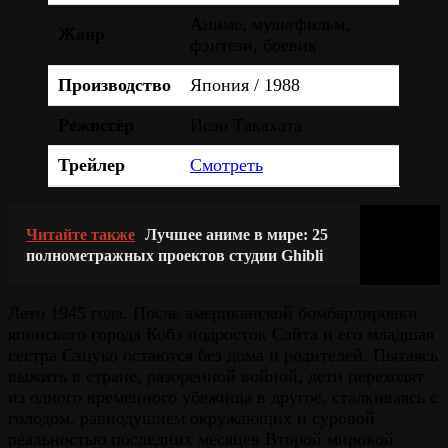
Аниме, мультфильм,
Жанр
фэнтези, боевик
Производство
Япония / 1988
Режиссёр
Исао Такахата
Трейлер
Смотреть
Читайте также
Лучшее аниме в мире: 25
полнометражных проектов студии Ghibli
Лето 1945 года. После американской бомбардировки
японского города Кобэ подросток Сэйта и его младшая
сестра Сэцуко остаются без дома и родителей. Пытаясь
выжить в стране, разоренной войной, дети переходят
из одного временного убежища в другое, сталкиваясь с
голодом, равнодушием окружающих и суровой
реальностью последних месяцев Второй мировой