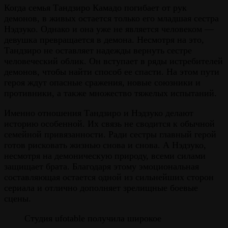
Когда семья Тандзиро Камадо погибает от рук
демонов, в живых остается только его младшая сестра
Нэдзуко. Однако и она уже не является человеком —
девушка превращается в демона. Несмотря на это,
Тандзиро не оставляет надежды вернуть сестре
человеческий облик. Он вступает в ряды истребителей
демонов, чтобы найти способ ее спасти. На этом пути
героя ждут опасные сражения, новые союзники и
противники, а также множество тяжелых испытаний.
Именно отношения Тандзиро и Нэдзуко делают
историю особенной. Их связь не сводится к обычной
семейной привязанности. Ради сестры главный герой
готов рисковать жизнью снова и снова. А Нэдзуко,
несмотря на демоническую природу, всеми силами
защищает брата. Благодаря этому эмоциональная
составляющая остается одной из сильнейших сторон
сериала и отлично дополняет зрелищные боевые
сцены.
Студия ufotable получила широкое