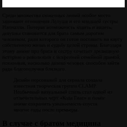
Среди множества сюжетных линий особое место
занимают отношения Лелуша и его младшей сестры
Нанналли. Потеряв возможность ходить и видеть,
девушка становится для брата самым дорогим
человеком, ради которого он готов поставить на карту
собственную жизнь и судьбу целой страны. Благодаря
этому аниме про брата и сестру сочетает зрелищную
историю о революции с искренней семейной драмой,
показывая, насколько далеко человек способен зайти
ради благополучия близкого.
Дизайн персонажей для сериала создала
известная творческая группа CLAMP.
Необычный визуальный стиль стал одной из
отличительных черт «Кода Гиас» и помог
аниме сохранить узнаваемость спустя
многие годы после премьеры.
В случае с братом медицина