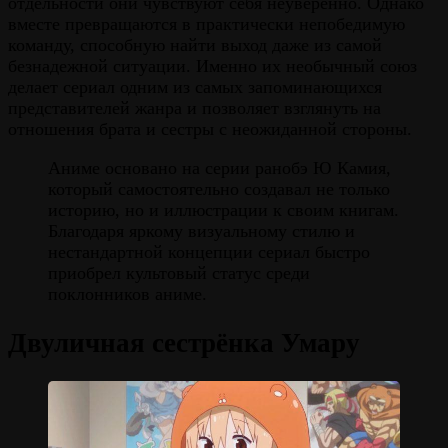
отдельности они чувствуют себя неуверенно. Однако
вместе превращаются в практически непобедимую
команду, способную найти выход даже из самой
безнадежной ситуации. Именно их необычный союз
делает сериал одним из самых запоминающихся
представителей жанра и позволяет взглянуть на
отношения брата и сестры с неожиданной стороны.
Аниме основано на серии ранобэ Ю Камия,
который самостоятельно создавал не только
историю, но и иллюстрации к своим книгам.
Благодаря яркому визуальному стилю и
нестандартной концепции сериал быстро
приобрел культовый статус среди
поклонников аниме.
Двуличная сестрёнка Умару