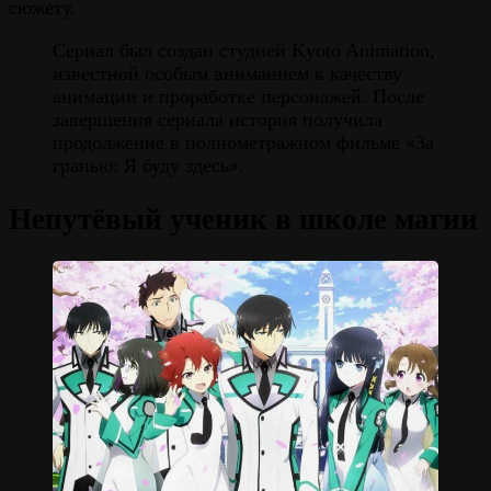
сюжету.
Сериал был создан студией Kyoto Animation,
известной особым вниманием к качеству
анимации и проработке персонажей. После
завершения сериала история получила
продолжение в полнометражном фильме «За
гранью: Я буду здесь».
Непутёвый ученик в школе магии