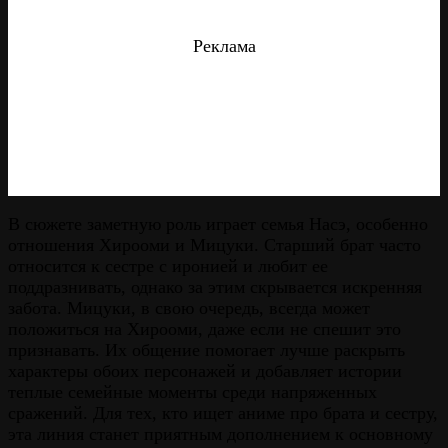
Реклама
В сюжете заметную роль играет семья Насэ, особенно
отношения Хирооми и Мицуки. Старший брат часто
относится к сестре с иронией и любит ее
поддразнивать, однако за этим скрывается искренняя
забота. Мицуки, в свою очередь, всегда может
положиться на Хирооми, даже если не спешит это
признавать. Их общение помогает лучше раскрыть
характеры обоих персонажей и добавляет истории
теплые семейные моменты среди напряженных
сражений. Для тех, кто ищет аниме про брата и сестру,
эта линия станет приятным дополнением к основному