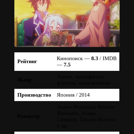
Кинопоиск —
8.3
/ IMDB
Рейтинг
—
7.5
Аниме, мультфильм,
Жанр
фэнтези, приключения
Производство
Япония / 2014
Ацуко Исидзука, Котоно
Ватанабэ, Акира
Режиссёр
Симидзу, Такаси Икэхата
и др.