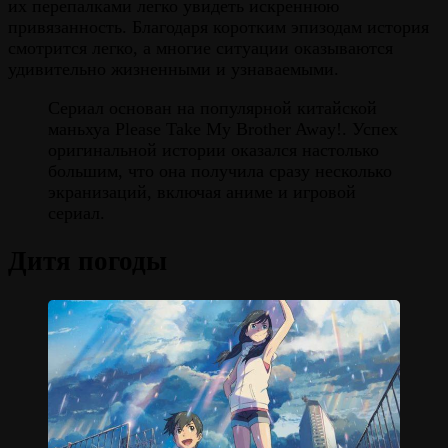
их перепалками легко увидеть искреннюю
привязанность. Благодаря коротким эпизодам история
смотрится легко, а многие ситуации оказываются
удивительно жизненными и узнаваемыми.
Сериал основан на популярной китайской
маньхуа Please Take My Brother Away!. Успех
оригинальной истории оказался настолько
большим, что она получила сразу несколько
экранизаций, включая аниме и игровой
сериал.
Дитя погоды