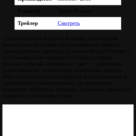
Режиссёр
Таити Исидатэ
Трейлер
Смотреть
Старшеклассник Акихито Камбара, обладающий
бессмертием благодаря своей необычной природе,
однажды спасает девушку по имени Мирай Курияму. С
этого момента он оказывается втянут в череду
опасных событий, связанных с ёму — существами,
рожденными из человеческих негативных эмоций.
Пока герои пытаются разобраться в происходящем и
противостоять новым угрозам, им приходится
принимать непростые решения, от которых зависит не
только их собственная судьба.