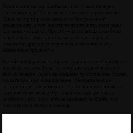
Отношения между братьями и сестрами нередко
становятся одной из самых сильных сторон аниме.
Одни истории рассказывают о безграничной
преданности и готовности пожертвовать всем ради
близкого человека. Другие — о забавных семейных
перепалках, а третьи показывают, как родные
помогают друг другу взрослеть и преодолевать
жизненные трудности.
В этой подборке мы собрали лучшие аниме про брата
и сестру, где семейные отношения играют важную
роль в сюжете. Здесь вы найдете трогательные драмы,
захватывающие приключения, фантастические
истории и легкие комедии. Если вы ищете аниме, в
котором связь между братом и сестрой раскрыта
особенно ярко, этот список поможет выбрать, что
посмотреть в первую очередь.