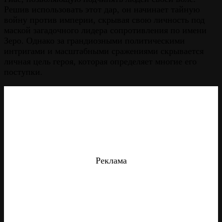
Решив использовать этот дар, он начинает тайную
войну против империи, скрывая свою личность под
маской загадочного лидера сопротивления по имени
Зеро. Однако за грандиозными политическими
интригами и масштабными сражениями скрывается
личная цель героя, которая определяет многие его
поступки.
Реклама