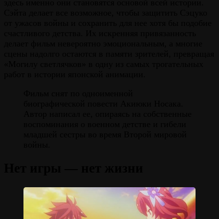
здесь именно они становятся основой всей истории.
Сэйта делает все возможное, чтобы защитить Сэцуко
от ужасов войны и сохранить для нее хотя бы подобие
счастливого детства. Их искренняя привязанность
делает фильм невероятно эмоциональным, а многие
сцены надолго остаются в памяти зрителей, превращая
«Могилу светлячков» в одну из самых трогательных
работ в истории японской анимации.
Фильм снят по одноименной
биографической повести Акиюки Носака.
Автор написал ее, опираясь на собственные
воспоминания о военном детстве и гибели
младшей сестры во время Второй мировой
войны.
Нет игры — нет жизни