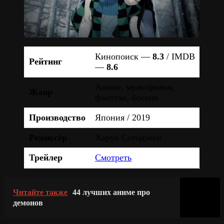
Кинопоиск —
8.3
/ IMDB
Рейтинг
—
8.6
Аниме, мультфильм,
Жанр
фэнтези, боевик
Производство
Япония / 2019
Режиссёр
Харуо Сотодзаки
Трейлер
Смотреть
Читайте также
44 лучших аниме про
демонов