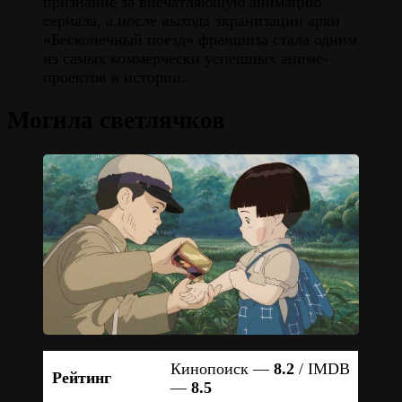
признание за впечатляющую анимацию
сериала, а после выхода экранизации арки
«Бесконечный поезд» франшиза стала одним
из самых коммерчески успешных аниме-
проектов в истории.
Могила светлячков
Кинопоиск —
8.2
/ IMDB
Рейтинг
—
8.5