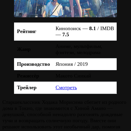
Кинопоиск —
8.1
/ IMDB
Рейтинг
—
7.5
Аниме, мультфильм,
Жанр
фэнтези, мелодрама
Производство
Япония / 2019
Режиссёр
Макото Синкай
Трейлер
Смотреть
Старшеклассник Ходака Морисима сбегает из родного
дома в Токио, где знакомится с Хиной Амано —
девушкой, способной ненадолго разгонять дождевые
тучи и возвращать солнечную погоду. Вместе они
решают использовать этот необычный дар, помогая