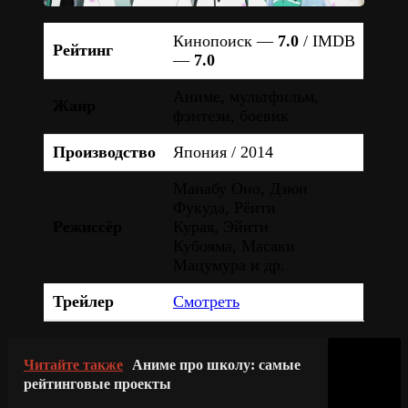
Кинопоиск —
7.0
/ IMDB
Рейтинг
—
7.0
Аниме, мультфильм,
Жанр
фэнтези, боевик
Производство
Япония / 2014
Манабу Оно, Дзюн
Фукуда, Рёити
Режиссёр
Курая, Эйити
Кубояма, Масаки
Мацумура и др.
Трейлер
Смотреть
Читайте также
Аниме про школу: самые
рейтинговые проекты