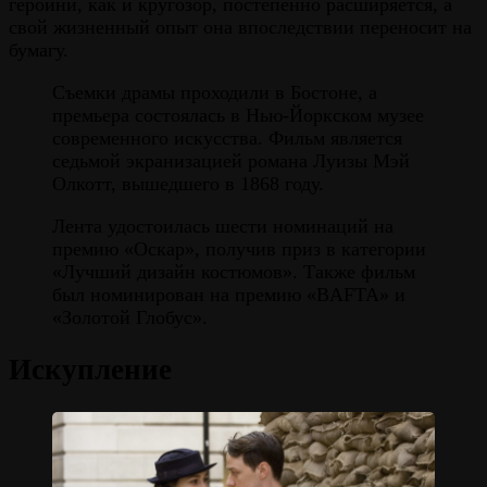
героини, как и кругозор, постепенно расширяется, а
свой жизненный опыт она впоследствии переносит на
бумагу.
Съемки драмы проходили в Бостоне, а
премьера состоялась в Нью-Йоркском музее
современного искусства. Фильм является
седьмой экранизацией романа Луизы Мэй
Олкотт, вышедшего в 1868 году.
Лента удостоилась шести номинаций на
премию «Оскар», получив приз в категории
«Лучший дизайн костюмов». Также фильм
был номинирован на премию «BAFTA» и
«Золотой Глобус».
Искупление