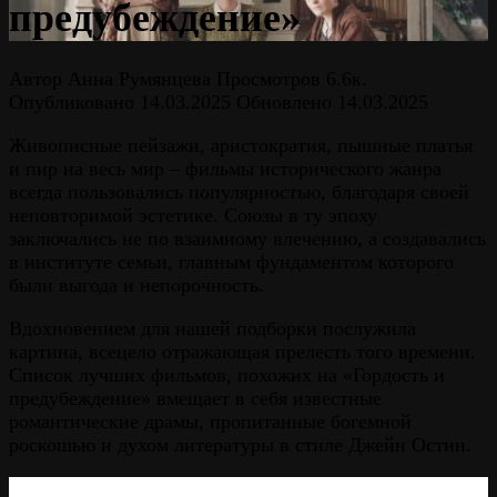
предубеждение»
Автор
Анна Румянцева
Просмотров
6.6к.
Опубликовано
14.03.2025
Обновлено
14.03.2025
Живописные пейзажи, аристократия, пышные платья
и пир на весь мир – фильмы исторического жанра
всегда пользовались популярностью, благодаря своей
неповторимой эстетике. Союзы в ту эпоху
заключались не по взаимному влечению, а создавались
в институте семьи, главным фундаментом которого
были выгода и непорочность.
Вдохновением для нашей подборки послужила
картина, всецело отражающая прелесть того времени.
Список лучших фильмов, похожих на «Гордость и
предубеждение» вмещает в себя известные
романтические драмы, пропитанные богемной
роскошью и духом литературы в стиле Джейн Остин.