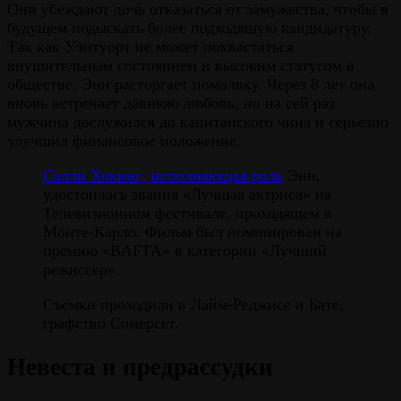
Они убеждают дочь отказаться от замужества, чтобы в
будущем подыскать более подходящую кандидатуру.
Так как Уэнтуорт не может похвастаться
внушительным состоянием и высоким статусом в
обществе, Энн расторгает помолвку. Через 8 лет она
вновь встречает давнюю любовь, но на сей раз
мужчина дослужился до капитанского чина и серьезно
улучшил финансовое положение.
Салли Хокинс, исполняющая роль
Энн,
удостоилась звания «Лучшая актриса» на
Телевизионном фестивале, проходящем в
Монте-Карло. Фильм был номинирован на
премию «BAFTA» в категории «Лучший
режиссер».
Съемки проходили в Лайм-Реджисе и Бате,
графство Сомерсет.
Невеста и предрассудки