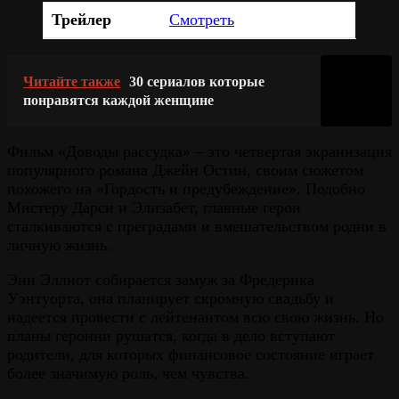
Трейлер
Смотреть
Читайте также
30 сериалов которые
понравятся каждой женщине
Фильм «Доводы рассудка» – это четвертая экранизация
популярного романа Джейн Остин, своим сюжетом
похожего на «Гордость и предубеждение». Подобно
Мистеру Дарси и Элизабет, главные герои
сталкиваются с преградами и вмешательством родни в
личную жизнь.
Энн Эллиот собирается замуж за Фредерика
Уэнтуорта, она планирует скромную свадьбу и
надеется провести с лейтенантом всю свою жизнь. Но
планы героини рушатся, когда в дело вступают
родители, для которых финансовое состояние играет
более значимую роль, чем чувства.