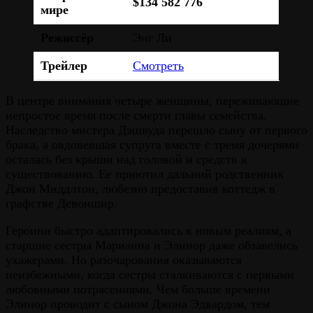
$134 582 776
мире
Режиссёр
Энг Ли
Трейлер
Смотреть
В центре внимания четыре женщины, переживающие
непростое время после смерти главы семейства.
Наследство мистера Дэшвуда перешло сыну от первого
брака, а овдовевшая супруга вместе с тремя дочерями
осталась без крыши над головой и средств к
существованию. Ее приютил дальний родственник
Джон Миддлтон, любезно предоставив коттедж в
графстве Девоншир.
Героини быстро адаптировались к новым реалиям, а
старшие сестры Марианна и Элинор даже обзавелись
ухажерами. Но разочарования оказываются
неизбежными, когда сестры сталкиваются с первыми
любовными потрясениями. Чем больше времени
Элинор проводит с сыном Джона Эдвардом, тем