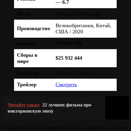
—
6.7
Жанр
Комедия, мелодрама
Великобритания, Китай,
Производство
США / 2020
Бюджет
$10 000 000
Сборы в
$25 932 444
мире
Режиссёр
Отем де Уайлд
Трейлер
Смотреть
Читайте также
22 лучших фильма про
викторианскую эпоху
Скромности юной Эмме Вудхаус не занимать, ведь она