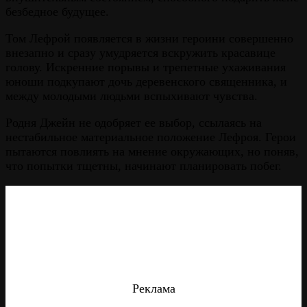
безбедное будущее.
Том Лефрой появляется в жизни героини совершенно
внезапно и сразу умудряется вскружить красавице
голову. Искренние порывы и трепетные ухаживания
юноши подкупают дочь деревенского священника, и
между молодыми людьми вспыхивают чувства.
Родня Джейн не одобряет ее выбор, ссылаясь на
нестабильное материальное положение Лефроя. Герои
пытаются повлиять на мнение окружающих, но поняв,
что попытки тщетны, начинают планировать побег.
Реклама