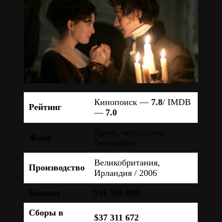
Кинопоиск —
7.8
/ IMDB
Рейтинг
—
7.0
Драма, мелодрама,
Жанр
биография
Великобритания,
Производство
Ирландия / 2006
Бюджет
$16 500 000
Сборы в
$37 311 672