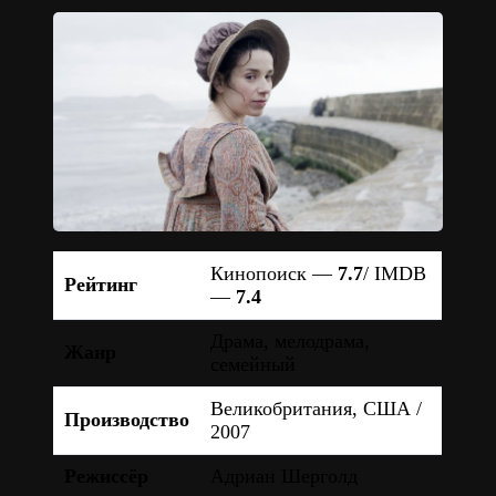
Кинопоиск —
7.7
/ IMDB
Рейтинг
—
7.4
Драма, мелодрама,
Жанр
семейный
Великобритания, США /
Производство
2007
Режиссёр
Адриан Шерголд