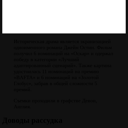
Историческая драма является экранизацией
одноименного романа Джейн Остин. Фильм
получил 6 номинаций на «Оскар» и одержал
победу в категории «Лучший
адаптированный сценарий». Также картина
удостоилась 11 номинаций на премию
«BAFTA» и 6 номинаций на «Золотой
Глобус», забрав в общей сложности 5
премий.
Съемки проходили в графстве Девон,
Англия.
Доводы рассудка