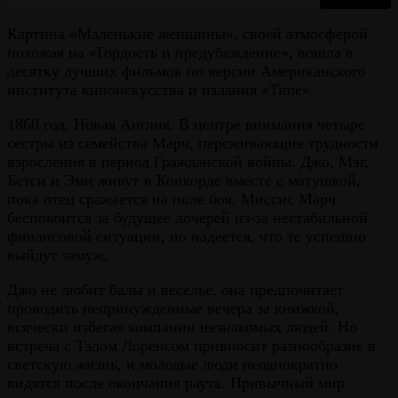
Картина «Маленькие женщины», своей атмосферой
похожая на «Гордость и предубеждение», вошла в
десятку лучших фильмов по версии Американского
института киноискусства и издания «Time».
1860 год, Новая Англия. В центре внимания четыре
сестры из семейства Марч, переживающие трудности
взросления в период Гражданской войны. Джо, Мэг,
Бетси и Эми живут в Конкорде вместе с матушкой,
пока отец сражается на поле боя. Миссис Марч
беспокоится за будущее дочерей из-за нестабильной
финансовой ситуации, но надеется, что те успешно
выйдут замуж.
Джо не любит балы и веселье, она предпочитает
проводить непринужденные вечера за книжкой,
всячески избегая компании незнакомых людей. Но
встреча с Тэдом Лоренсом привносит разнообразие в
светскую жизнь, и молодые люди неоднократно
видятся после окончания раута. Привычный мир