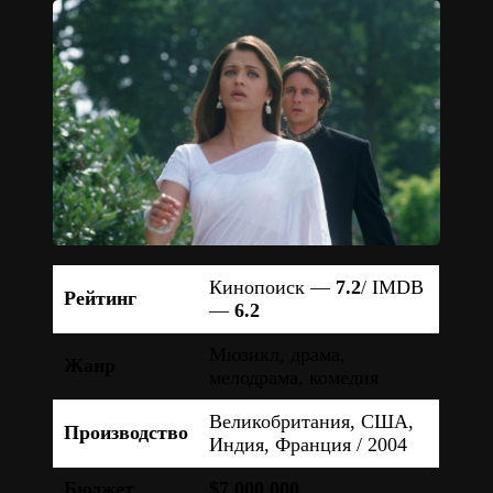
Кинопоиск —
7.2
/ IMDB
Рейтинг
—
6.2
Мюзикл, драма,
Жанр
мелодрама, комедия
Великобритания, США,
Производство
Индия, Франция / 2004
Бюджет
$7 000 000