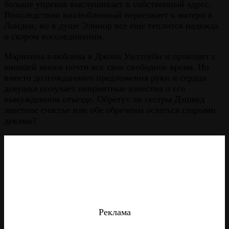
больше упреков выслушивает в собственный адрес.
Впоследствии возлюбленный переезжает к матери в
Лондон, но в душе Элинор все еще теплится надежда
о скором воссоединении.
Марианна влюблена в Джона Уиллоуби и проводит с
юношей много почти все свое свободное время. Но
вместо долгожданного предложения руки и сердца
девушка получает неприятные известия о его
вынужденном отъезде. Обретут ли сестры Дэшвуд
заветное счастье или обе обречены остаться старыми
девами?
Реклама