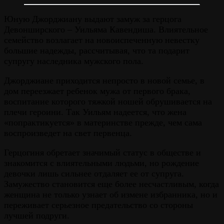
Юную Джорджиану выдают замуж за герцога
Девонширского – Уильяма Кавендиша. Влиятельное
семейство возлагает на новоиспеченную невестку
большие надежды, рассчитывая, что та подарит
супругу наследника мужского пола.
Джорджиане приходится непросто в новой семье, в
дом переезжает ребенок мужа от первого брака,
воспитание которого тяжкой ношей обрушивается на
плечи героини. Так Уильям надеется, что жена
«попрактикуется» в материнстве прежде, чем сама
воспроизведет на свет первенца.
Герцогиня обретает значимый статус в обществе и
знакомится с влиятельными людьми, но рождение
девочки лишь сильнее отдаляет ее от супруга.
Замужество становится еще более несчастливым, когда
женщина не только узнает об измене избранника, но и
переживает серьезное предательство со стороны
лучшей подруги.