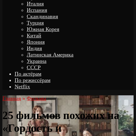
Италия
Испания
Скандинавия
Турция
Южная Корея
Китай
Япония
Индия
Латинская Америка
Украина
СССР
По актёрам
По режиссёрам
Netflix
Главная
»
Фильмы
25 фильмов похожих на
«Гордость и