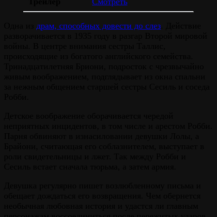
Трейлер
Смотреть
Одна из
драм, способных довести до слез
. Действие
разворачивается в 1935 году в разгар Второй мировой
войны. В центре внимания сестры Таллис,
происходящие из богатого английского семейства.
Тринадцатилетняя Бриони, подросток с чрезвычайно
живым воображением, подглядывает из окна спальни
за нежным общением старшей сестры Сесиль и соседа
Робби.
Детское воображение оборачивается чередой
неприятных инцидентов, в том числе и арестом Робби.
Парня обвиняют в изнасиловании девушки Лолы, а
Брайони, считающая его соблазнителем, выступает в
роли свидетельницы и лжет. Так между Робби и
Сесиль встает сначала тюрьма, а затем армия.
Девушка регулярно пишет возлюбленному письма и
обещает дождаться его возвращения. Чем обернется
необычная любовная история и удастся ли главным
персонажам воссоединиться после пережитых ударов