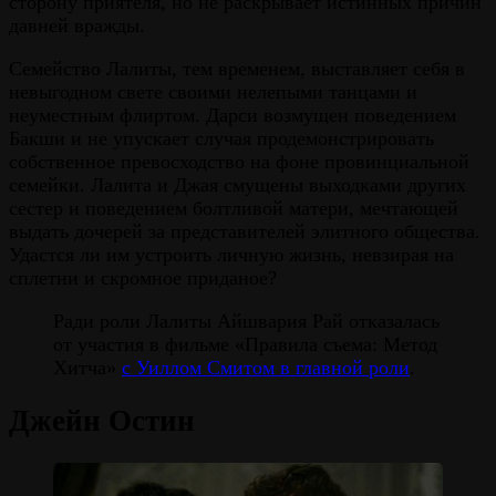
сторону приятеля, но не раскрывает истинных причин
давней вражды.
Семейство Лалиты, тем временем, выставляет себя в
невыгодном свете своими нелепыми танцами и
неуместным флиртом. Дарси возмущен поведением
Бакши и не упускает случая продемонстрировать
собственное превосходство на фоне провинциальной
семейки. Лалита и Джая смущены выходками других
сестер и поведением болтливой матери, мечтающей
выдать дочерей за представителей элитного общества.
Удастся ли им устроить личную жизнь, невзирая на
сплетни и скромное приданое?
Ради роли Лалиты Айшвария Рай отказалась
от участия в фильме «Правила съема: Метод
Хитча»
с Уиллом Смитом в главной роли
.
Джейн Остин