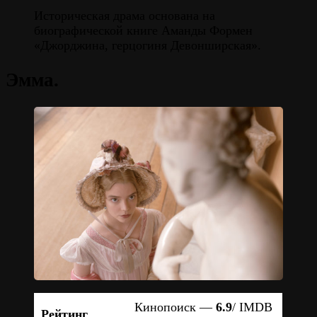
Историческая драма основана на
биографической книге Аманды Формен
«Джорджина, герцогиня Девонширская».
Эмма.
Кинопоиск —
6.9
/ IMDB
Рейтинг