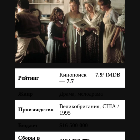
Кинопоиск —
7.9
/ IMDB
Рейтинг
—
7.7
Жанр
Драма, мелодрама
Великобритания, США /
Производство
1995
Бюджет
$16 500 000
Сборы в