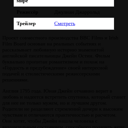
мире
Режиссёр
Джулиан Джаррольд
Трейлер
Смотреть
Проект совместного производства BBC Films и Irish
Film Board основан на реальных событиях и
рассказывает любовную историю знаменитой
английской писательницы Джейн Остин. Фильм
буквально пропитан романтизмом и похож на
«Гордость и предубеждение» своей интересной
подачей и стилистическими режиссерскими
решениями.
Англия 1795 года. Юная Джейн отчаянно верит в
любовь и надеется встретить спутника, который станет
для нее не только мужем, но и лучшим другом.
Родители не разделяют стремлений дочери к высоким
чувствам и отличаются практичностью и расчетом.
Они хотят, чтобы Джейн нашла человека с
внушительным состоянием, способного подарить жене