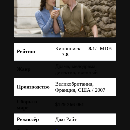
Кинопоиск —
8.1
/ IMDB
Рейтинг
—
7.8
Драма, мелодрама,
Жанр
детектив, военный
Великобритания,
Производство
Франция, США / 2007
Сборы в
$129 266 061
мире
Режиссёр
Джо Райт