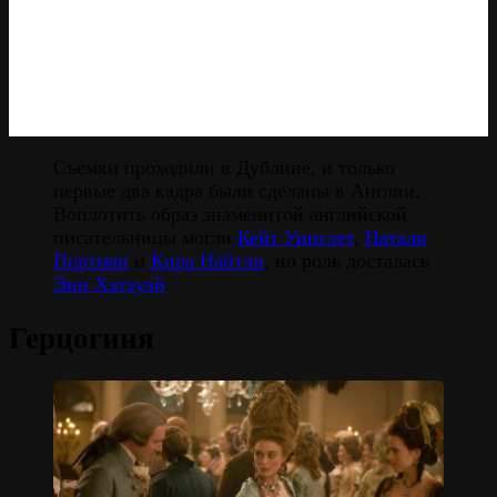
Съемки проходили в Дублине, и только
первые два кадра были сделаны в Англии.
Воплотить образ знаменитой английской
писательницы могли
Кейт Уинслет
,
Натали
Портман
и
Кира Найтли
, но роль досталась
Энн Хэтэуэй
.
Герцогиня