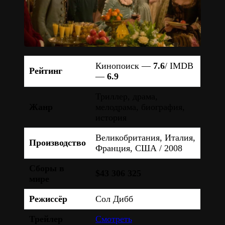
Кинопоиск —
7.6
/ IMDB
Рейтинг
—
6.9
Триллер, драма,
Жанр
мелодрама, биография,
история
Великобритания, Италия,
Производство
Франция, США / 2008
Сборы в
$43 306 325
мире
Режиссёр
Сол Дибб
Трейлер
Смотреть