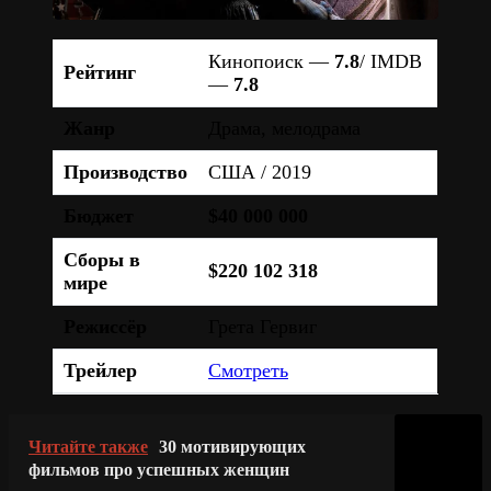
Кинопоиск —
7.8
/ IMDB
Рейтинг
—
7.8
Жанр
Драма, мелодрама
Производство
США / 2019
Бюджет
$40 000 000
Сборы в
$220 102 318
мире
Режиссёр
Грета Гервиг
Трейлер
Смотреть
Читайте также
30 мотивирующих
фильмов про успешных женщин