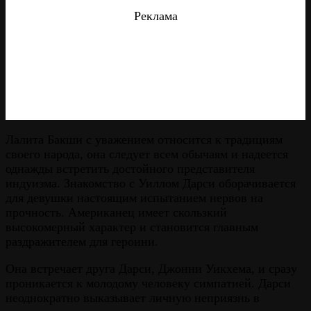
Реклама
Лалита Бакши с уважением относится к традициям
своего народа, она следует всем обычаям и надеется
однажды встретить достойного представителя
индуизма. Знакомство с Уиллом Дарси оборачивается
для девушки настоящим испытанием нервов на
прочность. Американец имеет скользкий
высокомерный характер и становится главным
раздражителем для героини.
Она встречает друга Дарси, Джонни Уикхема, и сразу
проникается к молодому человеку симпатией. Дарси
неоднократно выказывает личную неприязнь в