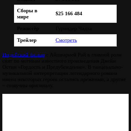
Сборы в
$25 166 484
мире
Режиссёр
Гуриндер Чадха
Трейлер
Смотреть
Индийский фильм
с Айшварией Рай в главной роли
снят по мотивам известного произведения Джейн
Остин «Гордость и Предубеждение». В танцевально-
музыкальной интерпретации легендарного романа
имена некоторых героев остались прежними, а другие
– созвучны оригиналу.