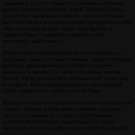
убеждена в том, что обладает уникальным чутьем и
умеет с легкостью «читать» людей. Оставлять свои
таланты без применения для нее – непростительное
расточительство, и девушка решает примерить на себя
образ свахи для лучших подруг. Она берется за
Гарриет Смитт – скромную наивную особу,
мечтающую выйти замуж.
Девушке делает предложение местный фермер, но,
выслушав лекцию от приятельницы, Гарриет отвергает
мужчину, проявляя интерес к более успешному
кандидату в женихи. По заверению Эммы, именно
мистер Элтон должен стать любовью всей жизни для
ее подруги. Планы героинь рушатся, когда викарий
Элтон признается в чувствах самой Эмме.
Вудхаус не сдается и продолжает поиски спутника для
Гарриет, попадая в очередные неловкие ситуации.
Удастся ли уверенной и напористой блондинке
устроить личную жизнь сверстницы или своим
вмешательством она разрушит многолетнюю дружбу?