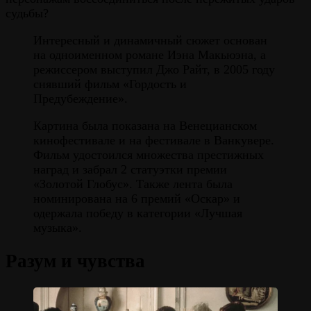
судьбы?
Интересный и динамичный сюжет основан
на одноименном романе Иэна Макьюэна, а
режиссером выступил Джо Райт, в 2005 году
снявший фильм «Гордость и
Предубеждение».
Картина была показана на Венецианском
кинофестивале и на фестивале в Ванкувере.
Фильм удостоился множества престижных
наград и забрал 2 статуэтки премии
«Золотой Глобус». Также лента была
номинирована на 6 премий «Оскар» и
одержала победу в категории «Лучшая
музыка».
Разум и чувства