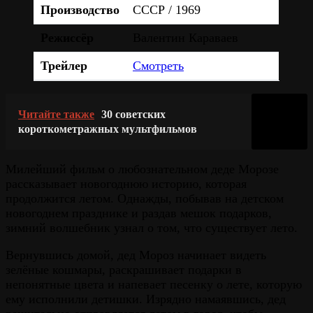
Производство
СССР / 1969
Режиссёр
Валентин Караваев
Трейлер
Смотреть
Читайте также
30 советских
короткометражных мультфильмов
Милейший фильм о любознательном деде Морозе
рассказывает новогоднюю историю, которая
продолжится летом. Однажды, побывав на детском
новогоднем празднике и раздав мешок подарков,
зимний волшебник узнал о том, что существует лето.
Вернувшись домой, дед Мороз начинает видеть
зелёные кошмары, раскрашивает подарки в
непонятные цвета и напевает песенку о лете, которую
ему исполнили детишки. Изрядно намаявшись, дед