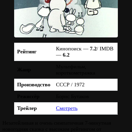
Кинопоиск —
7.2
/ IMDB
Рейтинг
—
6.2
Мультфильм,
Жанр
короткометражка
Производство
СССР / 1972
Режиссёр
Борис Бутаков
Трейлер
Смотреть
Незатейливая и очень симпатичная 7-минутная
новогодняя сказка с высоким рейтингом от