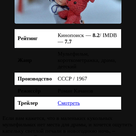
Кинопоиск —
8.2
/ IMDB
Рейтинг
—
7.7
Мультфильм,
Жанр
короткометражка, драма,
детский
Производство
СССР / 1967
Режиссёр
Роман Качанов
Трейлер
Смотреть
Если вам кажется, что в маленьких кукольных
мультфильмах нет места для драмы, и хочется ощутить
капельку светлой печали в новогоднюю ночь, –