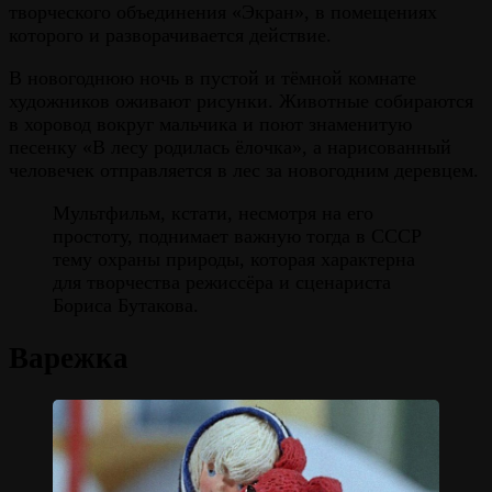
творческого объединения «Экран», в помещениях
которого и разворачивается действие.
В новогоднюю ночь в пустой и тёмной комнате
художников оживают рисунки. Животные собираются
в хоровод вокруг мальчика и поют знаменитую
песенку «В лесу родилась ёлочка», а нарисованный
человечек отправляется в лес за новогодним деревцем.
Мультфильм, кстати, несмотря на его
простоту, поднимает важную тогда в СССР
тему охраны природы, которая характерна
для творчества режиссёра и сценариста
Бориса Бутакова.
Варежка