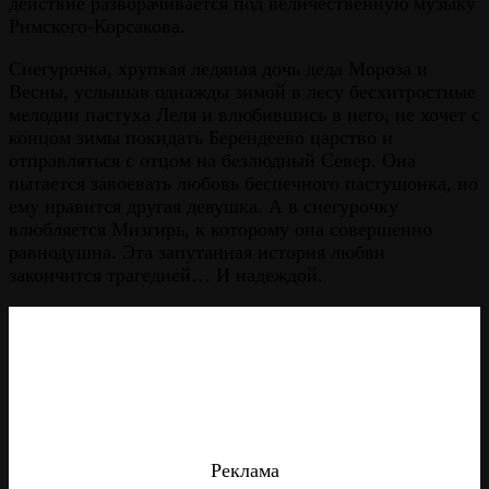
действие разворачивается под величественную музыку
Римского-Корсакова.
Снегурочка, хрупкая ледяная дочь деда Мороза и
Весны, услышав однажды зимой в лесу бесхитростные
мелодии пастуха Леля и влюбившись в него, не хочет с
концом зимы покидать Берендеево царство и
отправляться с отцом на безлюдный Север. Она
пытается завоевать любовь беспечного пастушонка, но
ему нравится другая девушка. А в снегурочку
влюбляется Мизгирь, к которому она совершенно
равнодушна. Эта запутанная история любви
закончится трагедией… И надеждой.
Реклама