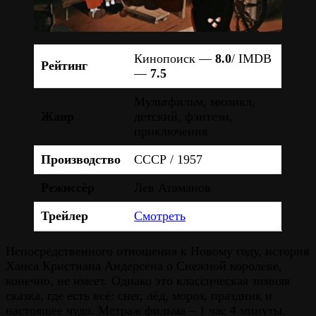
Кинопоиск —
8.0
/ IMDB
Рейтинг
—
7.5
Мультфильм, мюзикл,
Жанр
детский, фэнтези,
приключения
Производство
СССР / 1957
Режиссёр
Лев Атаманов
Трейлер
Смотреть
Непосредственного отношения к Новому году, история
Ханса Кристиана Андерсена о Снежной королеве,
конечно, не имеет. Однако это классическая зимняя
сказка, где есть всё: снег, лёд, мороз, праздник и
настоящее чудо. Метраж фильма – 1 час 4 минуты.