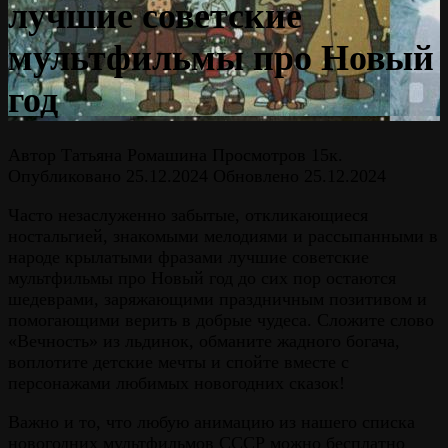
лучшие советские
мультфильмы про Новый
год
Автор
Татьяна Ромашина
Просмотров
15к.
Опубликовано
25.12.2024
Обновлено
25.12.2024
Часто незаслуженно забытые, откликающиеся
ностальгией, знакомыми мелодиями и рассыпанными в
народе крылатыми фразами лучшие советские
мультфильмы про Новый год до сих пор остаются
шедеврами, заряжающими праздничным позитивом и
помогающими верить в добрые чудеса. Сложите слово
«Вечность» из льдинок, обманите жадного богача,
воплотите детские мечты и спойте вместе с
персонажами любимых новогодних сказок!
Важно и то, что любую анимацию из нашего списка
новогодних мультфильмов СССР можно бесплатно