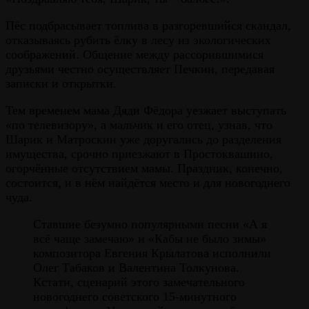
Пёс подбрасывает топлива в разгоревшийся скандал,
отказываясь рубить ёлку в лесу из экологических
соображений. Общение между рассорившимися
друзьями честно осуществляет Печкин, передавая
записки и открытки.
Тем временем мама Дяди Фёдора уезжает выступать
«по телевизору», а мальчик и его отец, узнав, что
Шарик и Матроскин уже доругались до разделения
имущества, срочно приезжают в Простоквашино,
огорчённые отсутствием мамы. Праздник, конечно,
состоится, и в нём найдётся место и для новогоднего
чуда.
Ставшие безумно популярными песни «А я
всё чаще замечаю» и «Кабы не было зимы»
композитора Евгения Крылатова исполнили
Олег Табаков и Валентина Толкунова.
Кстати, сценарий этого замечательного
новогоднего советского 15-минутного