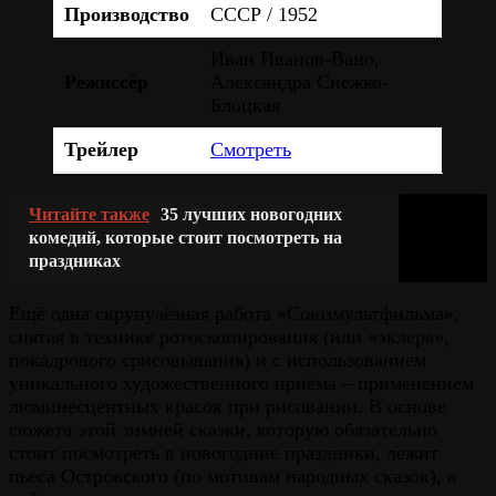
Производство
СССР / 1952
Иван Иванов-Вано,
Режиссёр
Александра Снежко-
Блоцкая
Трейлер
Смотреть
Читайте также
35 лучших новогодних
комедий, которые стоит посмотреть на
праздниках
Ещё одна скрупулёзная работа «Союзмультфильма»,
снятая в технике ротоскопирования (или «эклера»,
покадрового срисовывания) и с использованием
уникального художественного приёма – применением
люминесцентных красок при рисовании. В основе
сюжета этой зимней сказки, которую обязательно
стоит посмотреть в новогодние праздники, лежит
пьеса Островского (по мотивам народных сказок), а