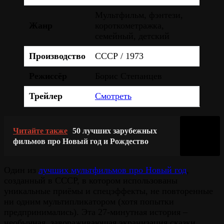
Мультфильм, фэнтези,
Жанр
короткометражка,
семейный, детский
Производство
СССР / 1973
Режиссёр
Борис Степанцев
Трейлер
Смотреть
Читайте также
50 лучших зарубежных
фильмов про Новый год и Рождество
Один из
лучших мультфильмов про Новый год
,
созданный в СССР, в котором использованы
уникальные приёмы и спецэффекты, не повторенные
ни одним мультипликатором (хотя попытки
предпринимались). Эта 27-минутная история –
необычная, завораживающая экранизация сказки