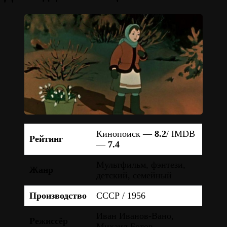
Кинопоиск —
8.2
/ IMDB
Рейтинг
—
7.4
Мультфильм, фэнтези,
Жанр
детский, семейный
Производство
СССР / 1956
Иван Иванов-Вано,
Режиссёр
Михаил Ботов