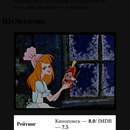
мультфильма Успенский написал ещё до
того, как оформил его в повесть.
Щелкунчик
Кинопоиск —
8.0
/ IMDB
Рейтинг
—
7.5