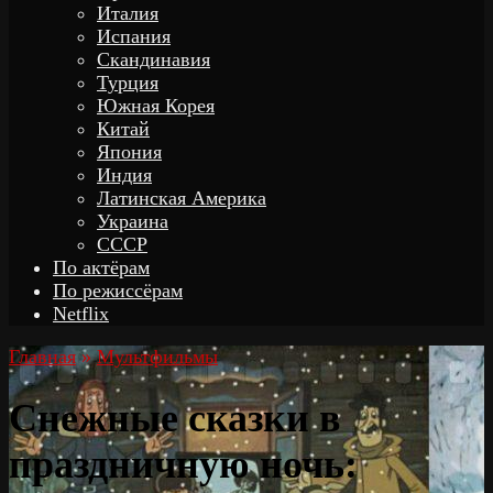
Италия
Испания
Скандинавия
Турция
Южная Корея
Китай
Япония
Индия
Латинская Америка
Украина
СССР
По актёрам
По режиссёрам
Netflix
Главная
»
Мультфильмы
Снежные сказки в
праздничную ночь: