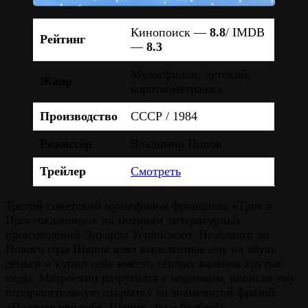
Кинопоиск —
8.8
/ IMDB
Рейтинг
—
8.3
Мультфильм, детский,
Жанр
короткометражка
Производство
СССР / 1984
Режиссёр
Владимир Попов
Трейлер
Смотреть
Третий советский мультфильм франшизы «Трое в
Простоквашино» по мотивам литературных
произведений Эдуарда Успенского. Незадолго до
Нового года Шарик взял выделенные ему на обувь
деньги и купил себе вместо тёплых валенок крутые
кеды. Матроскин разругался с модником, написав ему
поздравительную открытку со знаменитой фразой:
«Поздравляю тебя, Шарик, ты – балбес!».