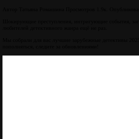
Автор
Татьяна Ромашина
Просмотров
1.9к.
Опубликова
Шокирующие преступления, интригующие события, зага
любителей детективного жанра ещё не раз.
Мы собрали для вас лучшие зарубежные детективы 2025
пополняться, следите за обновлениями!