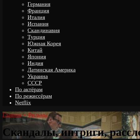
Германия
Франция
Италия
Испания
Скандинавия
Турция
Южная Корея
Китай
Япония
Индия
Латинская Америка
Украина
СССР
По актёрам
По режиссёрам
Netflix
Главная
»
Фильмы
Скандалы, интриги, рассл