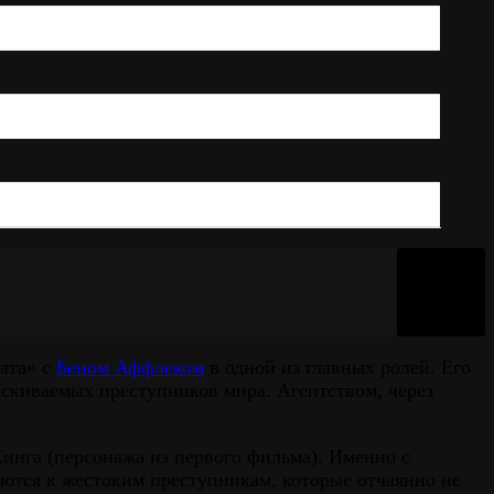
ата» с
Беном Аффлеком
в одной из главных ролей. Его
скиваемых преступников мира. Агентством, через
инга (персонажа из первого фильма). Именно с
аются к жестоким преступникам, которые отчаянно не