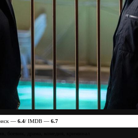
оиск —
6.4
/ IMDB —
6.7
ив, боевик, драма, комедия, криминал