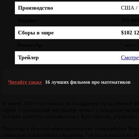
Производство
США / 
Бюджет
$80 000
Сборы в мире
$102 1
Режиссёр
Гэвин 
Трейлер
Смотре
Читайте также
16 лучших фильмов про математиков
В марте 2025 года вышло долгожданное продолжение ам
герой – гениальный математик-аутист с навыками килл
которое клиенты связываются с Кристианом, управляет 
Однажды к братьям обращается агент казначейства Мэр
помощью оставленных подсказок Рэя она и вышла на Кр