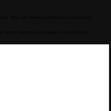
 в 2025 году очень разнообразны и порадуют
е летние проекты этого жанра. Список будет