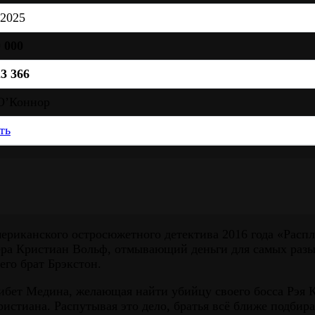
2025
 000
23 366
О’Коннор
ть
ериканского остросюжетного детектива 2016 года «Распл
ера Кристиан Вольф, отмывающий деньги для самых разы
его брат Брэкстон.
ибет Медина, желающая найти убийцу своего босса Рэя К
истиана. Распутывая это дело, братья всё ближе подбир