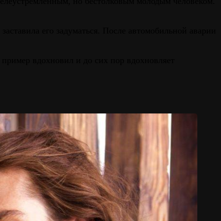
целеустремлённым, но бестолковым молодым человеком.
 заставила его задуматься. После автомобильной аварии
 пример вдохновил и до сих пор вдохновляет