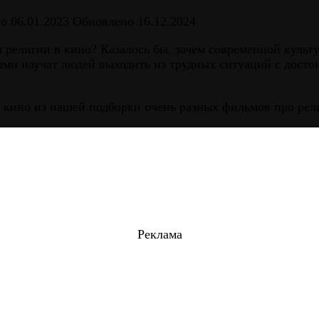
но
06.01.2023
Обновлено
16.12.2024
 религии в кино? Казалось бы, зачем современной культу
и научат людей выходить из трудных ситуаций с достои
 кино из нашей подборки очень разных фильмов про рел
Реклама