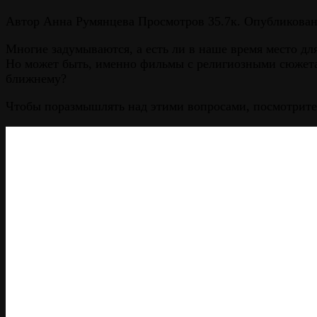
Автор
Анна Румянцева
Просмотров
35.7к.
Опубликова
Многие задумываются, а есть ли в наше время место для
Но может быть, именно фильмы с религиозными сюжетам
ближнему?
Чтобы поразмышлять над этими вопросами, посмотрите