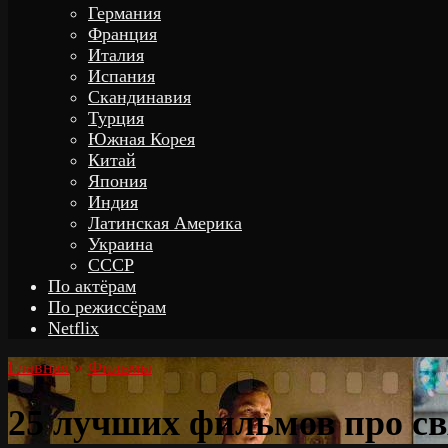
Германия
Франция
Италия
Испания
Скандинавия
Турция
Южная Корея
Китай
Япония
Индия
Латинская Америка
Украина
СССР
По актёрам
По режиссёрам
Netflix
Главная
»
Фильмы
25 лучших фильмов про с