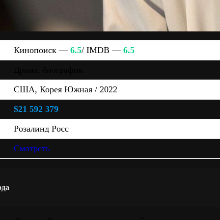
Кинопоиск —
6.5
/ IMDB —
6.5
Драма, биография
США, Корея Южная / 2022
$21 592 379
Розалинд Росс
Смотреть
ода