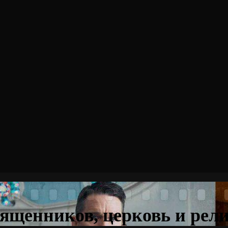
вященников, церковь и рел