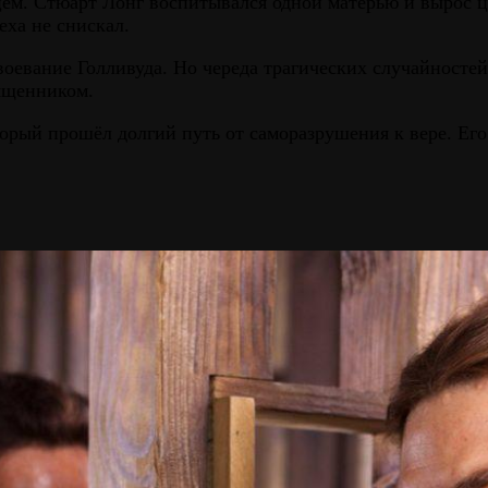
ем. Стюарт Лонг воспитывался одной матерью и вырос 
еха не снискал.
воевание Голливуда. Но череда трагических случайностей
вященником.
рый прошёл долгий путь от саморазрушения к вере. Его