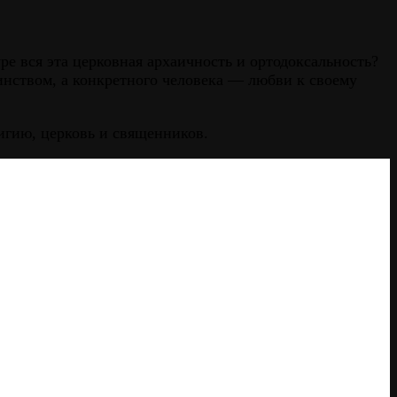
ре вся эта церковная архаичность и ортодоксальность?
нством, а конкретного человека — любви к своему
игию, церковь и священников.