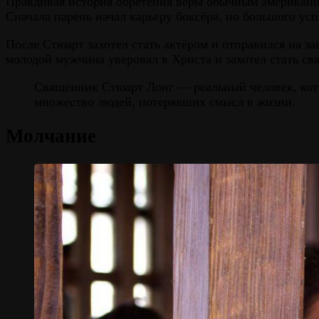
Правдивая история обретения веры обычным американц
Сначала парень начал карьеру боксёра, но большого усп
После Стюарт захотел стать актёром и отправился на за
молодой мужчина уверовал в Христа и захотел стать с
Священник Стюарт Лонг — реальный человек, кото
множество людей, потерявших смысл в жизни.
Молчание