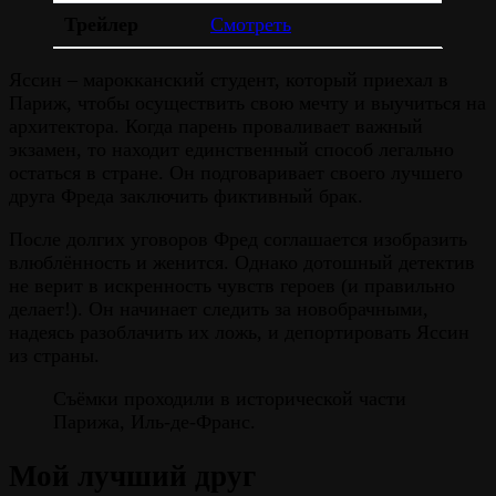
Трейлер
Смотреть
Яссин – марокканский студент, который приехал в
Париж, чтобы осуществить свою мечту и выучиться на
архитектора. Когда парень проваливает важный
экзамен, то находит единственный способ легально
остаться в стране. Он подговаривает своего лучшего
друга Фреда заключить фиктивный брак.
После долгих уговоров Фред соглашается изобразить
влюблённость и женится. Однако дотошный детектив
не верит в искренность чувств героев (и правильно
делает!). Он начинает следить за новобрачными,
надеясь разоблачить их ложь, и депортировать Яссин
из страны.
Съёмки проходили в исторической части
Парижа, Иль-де-Франс.
Мой лучший друг