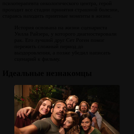
психотерапевта онкологического центра, герой
проходит все стадии принятия страшной болезни,
стараясь находить приятные моменты в жизни.
История основана на жизни сценариста
Уилла Райзера, у которого диагностировали
рак. Его лучший друг Сет Роген помог
пережить сложный период до
выздоровления, а позже убедил написать
сценарий к фильму.
Идеальные незнакомцы