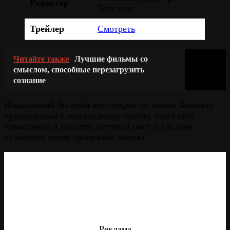
Режиссёр
Толедано
Трейлер
Смотреть
Читайте также
Лучшие фильмы со
смыслом, способные перезагрузить
сознание
Изысканный богатый аристократ по имени Филипп,
прикованный к инвалидному креслу, ищет себе
помощника и сиделку, который смог бы за ним
ухаживать после трагичной аварии.
Реклама