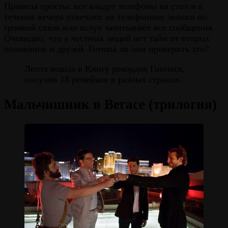
Правила просты: все кладут телефоны на стол и в
течение вечера отвечают на телефонные звонки по
громкой связи или вслух зачитывают все сообщения.
Очевидно, что у честных людей нет тайн от вторых
половинок и друзей. Готовы ли они проверить это?
Лента вошла в Книгу рекордов Гиннеса,
получив 18 ремейков в разных странах.
Мальчишник в Вегасе (трилогия)