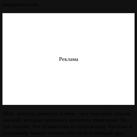
напряжёнными.
Реклама
Шок, зависть, ревность и гнев – вот короткий список
эмоций, которые пришлось испытать приятелям. Не
зря говорят, что только став по-настоящему богатым и
успешным, можно понять, кто твой истинный друг.