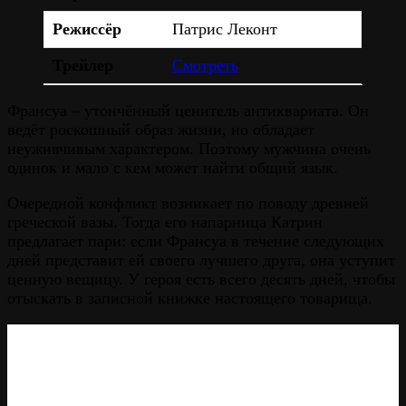
Режиссёр
Патрис Леконт
Трейлер
Смотреть
Франсуа – утончённый ценитель антиквариата. Он
ведёт роскошный образ жизни, но обладает
неуживчивым характером. Поэтому мужчина очень
одинок и мало с кем может найти общий язык.
Очередной конфликт возникает по поводу древней
греческой вазы. Тогда его напарница Катрин
предлагает пари: если Франсуа в течение следующих
дней представит ей своего лучшего друга, она уступит
ценную вещицу. У героя есть всего десять дней, чтобы
отыскать в записной книжке настоящего товарища.