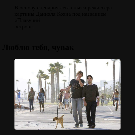
В основу сценария легла пьеса режиссёра
картины Даниэля Коэна под названием
«Плавучий
остров».
Люблю тебя, чувак