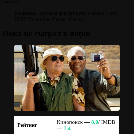
заведут.
Больница, которая фигурирует в кадре – это
UCH Macmillan Cancer Centre.
Пока не сыграл в ящик
Кинопоиск —
8.0
/ IMDB
Рейтинг
—
7.4