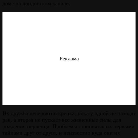
доме на лондонском канале.
Реклама
Их дружба невероятно крепка, пока у одной не находят
рак, а вторая не пускает все жизненные силы для
рождения первенца. Проблемы становятся их первыми
тайнами друг от друга, и неизвестно куда они их