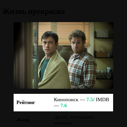
Жизнь прекрасна
Кинопоиск —
7.5
/ IMDB
Рейтинг
—
7.6
Драма, мелодрама,
Жанр
комедия