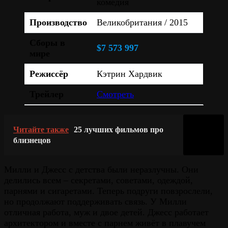
комедия
Производство
Великобритания / 2015
Сборы в
$7 573 997
мире
Режиссёр
Кэтрин Хардвик
Трейлер
Смотреть
Читайте также
25 лучших фильмов про
близнецов
Милли и Джесс с детства были неразлучны. Они
делились всем – секретами, советами, одеждой,
парнями и сигаретами. Теперь подруги повзрослели,
но продолжают поддерживать связь. У Милли
отличная работа, муж и двое детей. Джесс работает
архитектором и вместе с парнем живёт в плавучем