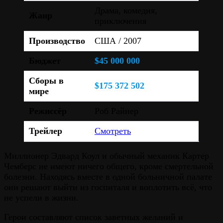
Драма, комедия,
Жанр
приключения
Производство
США / 2007
Бюджет
$45 000 000
Сборы в
$175 372 502
мире
Режиссёр
Роб Райнер
Трейлер
Смотреть
Миллионер Эдвард Коул и обычный механик Картер
Чемберс не имеют ничего общего, кроме смертельной
болезни. Находясь вместе в одной больничной палате
они решают выйти из госпиталя и воплотить всё, что
не успели в жизни.
Герои составляют список заветных желаний и