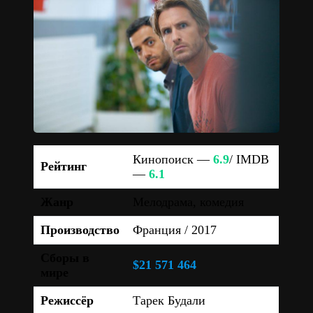
Кинопоиск —
6.9
/ IMDB
Рейтинг
—
6.1
Жанр
Мелодрама, комедия
Производство
Франция / 2017
Сборы в
$21 571 464
мире
Режиссёр
Тарек Будали