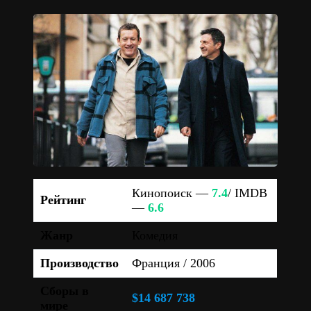
Кинопоиск —
7.4
/ IMDB
Рейтинг
—
6.6
Жанр
Комедия
Производство
Франция / 2006
Сборы в
$14 687 738
мире