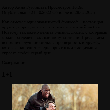
Автор
Анна Румянцева
Просмотров
16.3к.
Опубликовано
21.10.2022
Обновлено
28.02.2025
Как отмечал один знаменитый философ – настоящая
дружба, порой, встречается реже настоящей любви.
Поэтому так важно ценить близких людей, с которыми
можно разделить важные минуты жизни. Предлагаем
вспомнить лучшие фильмы про верность и дружбу,
которые наполнят сердце приятными эмоциями и
скрасят любой серый день.
Содержание
1+1