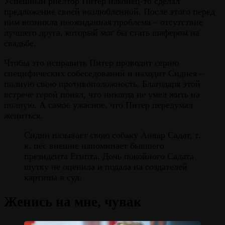
Успешный риелтор Питер наконец-то сделал
предложение своей возлюбленной. После этого перед
ним возникла неожиданная проблема – отсутствие
лучшего друга, который мог бы стать шафером на
свадьбе.
Чтобы это исправить Питер проводит серию
специфических собеседований и находит Сиднея –
полную свою противоположность. Благодаря этой
встрече герой понял, что никогда не умел жить на
полную. А самое ужасное, что Питер передумал
жениться.
Сидни называет свою собаку Анвар Садат, т.
к. пёс внешне напоминает бывшего
президента Египта. Дочь покойного Садата
шутку не оценила и подала на создателей
картины в суд.
Женись на мне, чувак