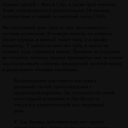
лучших друзей – Фил и Стю, а также брат невесты
Алан, отправляются в увлекательное 24-часовое
путешествие в самый тусовочный город США.
На следующий день трое из них просыпаются с
жутким похмельем. В номере погром, по комнате
бегает курица, в ванной лежит тигр, а в шкафу –
младенец. У одного из них нет зуба, и никто не
помнит, куда подевался жених. Времени на раздумья
не остаётся, поэтому троице приходится шаг за шагом
восстанавливать события предыдущей весёлой ночки
и разруливать текущие проблемы.
Вдохновением для сюжета послужил
реальный случай, произошедший с
продюсером картины. Он потерялся на своей
холостяцкой вечеринке в Лас-Вегасе и
очнулся в стриптиз-клубе на следующий
день.
У Эда Хелмса действительно нет одного
переднего зуба. Перед съёмками он удалил