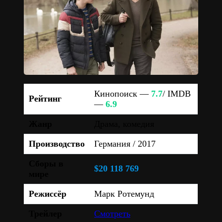
Кинопоиск —
7.7
/ IMDB
Рейтинг
—
6.9
Жанр
Драма, комедия
Производство
Германия / 2017
Сборы в
$20 118 769
мире
Режиссёр
Марк Ротемунд
Трейлер
Смотреть