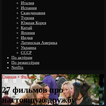
Италия
Испания
Скандинавия
Турция
Южная Корея
Китай
Япония
Индия
Латинская Америка
Украина
СССР
По актёрам
По режиссёрам
Netflix
Главная
»
Фильмы
27 фильмов про
настоящую дружбу