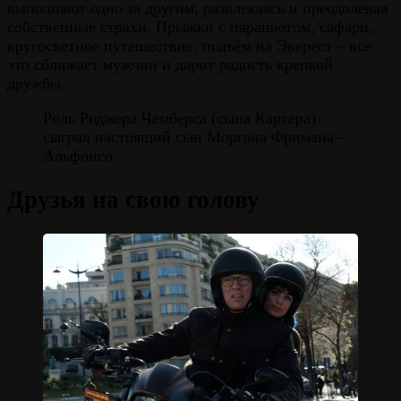
выполняют одно за другим, развлекаясь и преодолевая
собственные страхи. Прыжки с парашютом, сафари,
кругосветное путешествие, подъём на Эверест – все
это сближает мужчин и дарит радость крепкой
дружбы.
Роль Роджера Чемберса (сына Картера)
сыграл настоящий сын Моргана Фримана –
Альфонсо.
Друзья на свою голову