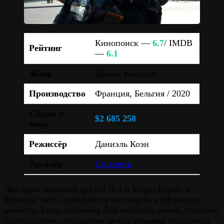
Кинопоиск —
6.7
/ IMDB
Рейтинг
—
6.1
Жанр
Драма, комедия
Производство
Франция, Бельгия / 2020
Сборы в
$2 685 258
мире
Режиссёр
Даниэль Коэн
Трейлер
Смотреть
Две пары хороших друзей Леа и Марк, Карин и
Френсис часто собираются вчетвером и обсуждают
новости. Когда скромная Лея написала роман, ставший
бестселлером, отношения между семьями становятся