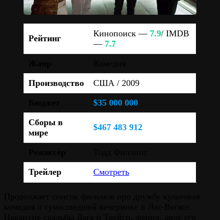
Кинопоиск —
7.9
/ IMDB
Рейтинг
—
7.7
Жанр
Комедия
Производство
США / 2009
Бюджет
$35 000 000
Сборы в
$467 483 912
мире
Режиссёр
Тодд Филлипс
Трейлер
Смотреть
Продолжает список фильмов про дружбу культовая
комедия о сумасшедшей вечеринке в Лас-Вегасе.
Накануне свадьбы Дага и Трейси, жених, двое его