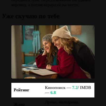
коронку, а потом вернул её на место.
Уже скучаю по тебе
Кинопоиск —
7.2
/ IMDB
Рейтинг
—
6.8
Драма, мелодрама,
Жанр