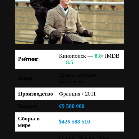
Кинопоиск —
8.8
/ IMDB
Рейтинг
—
8.5
Драма, комедия,
Жанр
биография
Производство
Франция / 2011
Бюджет
€9 500 000
Сборы в
$426 588 510
мире
Оливье Накаш, Эрик