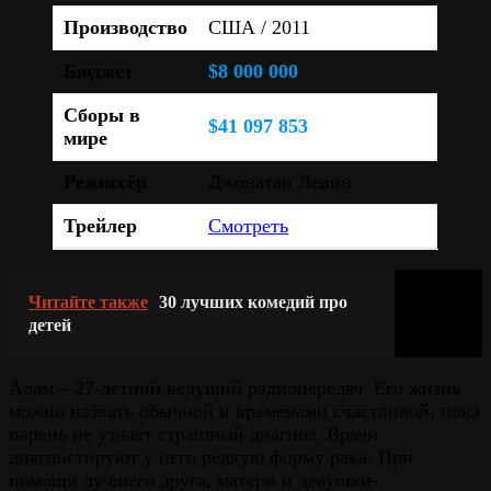
Производство
США / 2011
Бюджет
$8 000 000
Сборы в
$41 097 853
мире
Режиссёр
Джонатан Левин
Трейлер
Смотреть
Читайте также
30 лучших комедий про
детей
Адам – 27-летний ведущий радиопередач. Его жизнь
можно назвать обычной и временами счастливой, пока
парень не узнаёт страшный диагноз. Врачи
диагностируют у него редкую форму рака. При
помощи лучшего друга, матери и девушки-