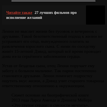
Читайте также
27 лучших фильмов про
исполнение желаний
Ленни не мыслит жизни без тусовок и вечеринок с
друзьями. Такой безответственный подход к жизни не
устраивает его отца, вынужденного платить за
развлечения взрослого сына. С ними по соседству
живёт 15-летний Дэвид, который всё время проводит
дома из-за серьёзного заболевания сердца.
Устав от безделья сына, отец Ленни поручает ему
заботу о больном мальчике. Так парни постепенно
становятся друзьями. Ленни помогает подростку
ощутить вкус жизни, а Дэвид учит старшего товарища
ответственному отношению к окружающим.
Сюжет основан на биографической книге
2013 года Ларса Аменда и Дэниела Мейера
«Это глупое сердце: о смелости мечтать».