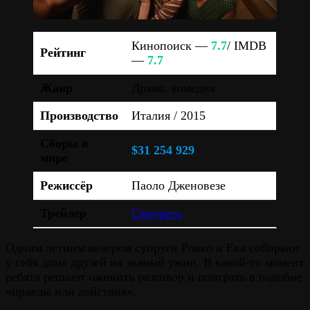
Кинопоиск —
7.7
/ IMDB
Рейтинг
—
7.7
Жанр
Драма, комедия
Производство
Италия / 2015
Сборы в
$31 254 929
мире
Режиссёр
Паоло Дженовезе
Трейлер
Смотреть
Одним летним вечером супруги Рокко и Ева собирают
у себя дома друзей на званый ужин. В какой-то момент
ребята решают оживить разговор и поиграть в подобие
«правды или действия».