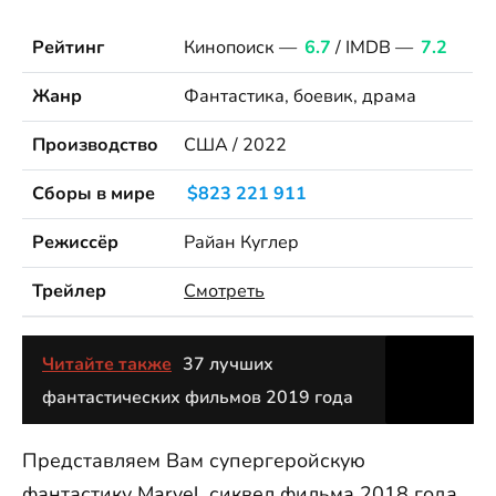
Рейтинг
Кинопоиск —
6.7
/ IMDB —
7.2
Жанр
Фантастика, боевик, драма
Производство
США / 2022
Сборы в мире
$823 221 911
Режиссёр
Райан Куглер
Трейлер
Смотреть
Читайте также
37 лучших
фантастических фильмов 2019 года
Представляем Вам супергеройскую
фантастику Marvel, сиквел
фильма 2018 года