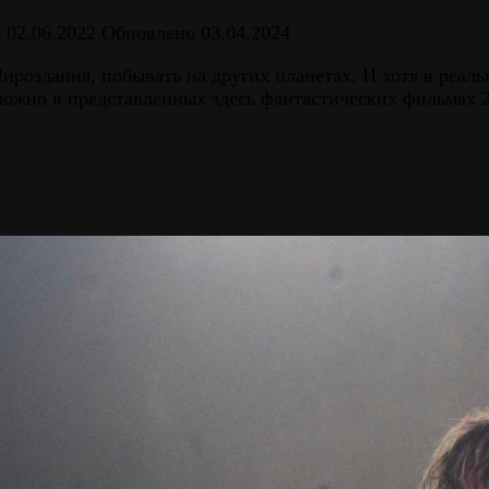
о
02.06.2022
Обновлено
03.04.2024
ироздания, побывать на других планетах. И хотя в реал
можно в представленных здесь фантастических фильмах 2