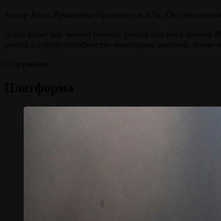
Автор
Анна Румянцева
Просмотров
8.7к.
Опубликован
Люди хотят как можно больше узнать обо всех тайнах М
узнать о суперспособностях некоторых жителей Земли 
Содержание
Платформа