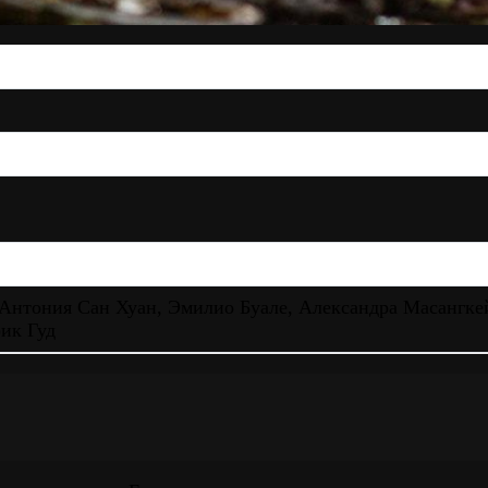
 Антония Сан Хуан, Эмилио Буале, Александра Масангкей
ик Гуд