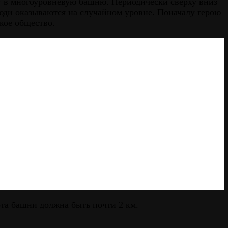
т в многоуровневую башню. Периодически сверху вниз
люди оказываются на случайном уровне. Поначалу герою
ское общество.
ота башни должна быть почти 2 км.