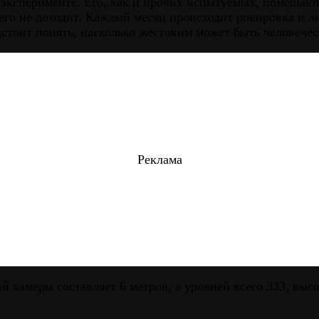
 эксперименте. Его, как и прочих испытуемых, помещаю
чего не доходит. Каждый месяц происходит рокировка и 
едстоит понять, насколько жестоким может быть человече
Реклама
й камеры составляет 6 метров, а уровней всего 333, выс