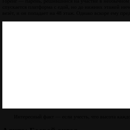
Горенг — парень, решившийся на участие в необычном
спускается платформа с едой, но до нижних этажей ни
везёт, и он попадает на 48 этаж. Однако вскоре ему пр
Интересный факт — если учесть, что высота каждо