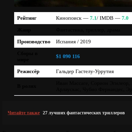
Рейтинг
Кинопоиск —
7.1
/ IMDB —
7.0
Жанр
Фантастика, триллер, драма
Производство
Испания / 2019
Сборы в
$1 090 116
мире
Режиссёр
Гальдер Гастелу-Уррутия
Иван Массаге, Сорион Эгилеор,
В ролях
Арлаускас, Чубио Фернандес, Эр
Читайте также
27 лучших фантастических триллеров