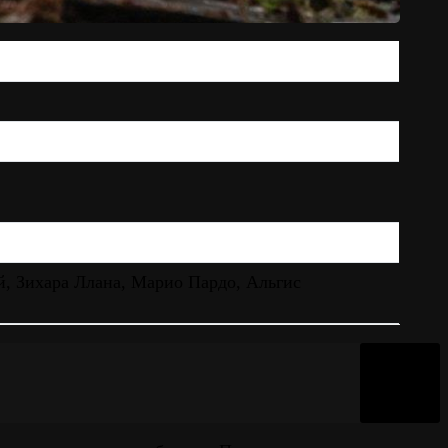
, Зихара Ллана, Марио Пардо, Альгис