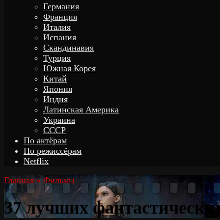
Германия
Франция
Италия
Испания
Скандинавия
Турция
Южная Корея
Китай
Япония
Индия
Латинская Америка
Украина
СССР
По актёрам
По режиссёрам
Netflix
Главная
»
Фильмы
37 лучших фантастических