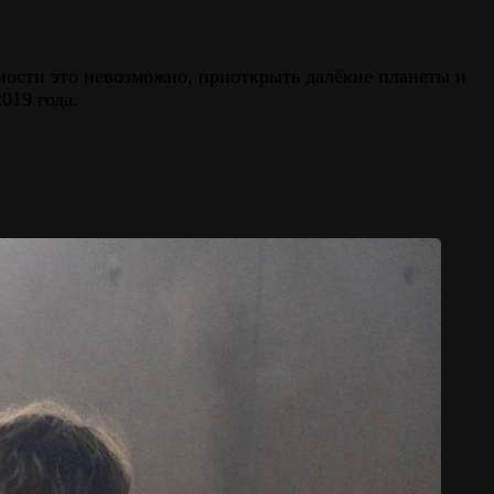
ьности это невозможно, приоткрыть далёкие планеты и
019 года.