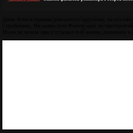
Джон Фогель привык работать по-крупному, на его сче
с грабежами. На самом деле Фогель идёт на преступлен
Но он не всегда присутствовал в её жизни, появляясь и 