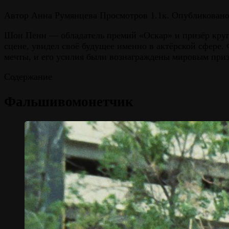
Автор
Анна Румянцева
Просмотров
1.1к.
Опубликован
Шон Пенн — обладатель премий «Оскар» и призёр круп
сцене, увидел своё будущее именно в актёрской сфере
мечты, и его усилия были вознаграждены мировым при
Содержание
Фальшивомонетчик