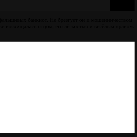
 фальшивых банкнот. Не брезгует он и мошенничеством
ве восхищалась отцом, его лёгкостью и весёлым нравом.