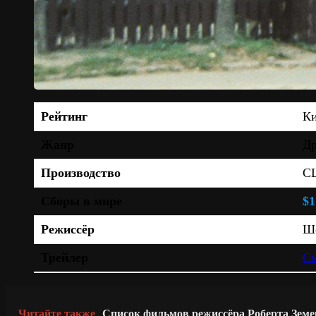
Рейтинг
К
Жанр
Др
Производство
СШ
Сборы в мире
$1
Режиссёр
Ш
Трейлер
См
Читайте также
Список фильмов режиссёра Роберта Земе