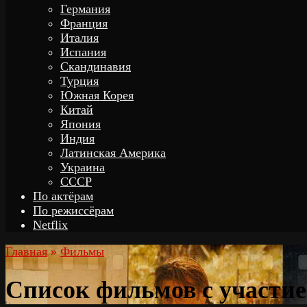
Германия
Франция
Италия
Испания
Скандинавия
Турция
Южная Корея
Китай
Япония
Индия
Латинская Америка
Украина
СССР
По актёрам
По режиссёрам
Netflix
Главная
»
Фильмы
Список фильмов с участи