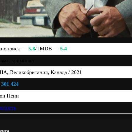
инопоиск —
5.8
/ IMDB —
5.4
ама, криминал
А, Великобритания, Канада / 2021
 301 424
он Пенн
отреть
киса