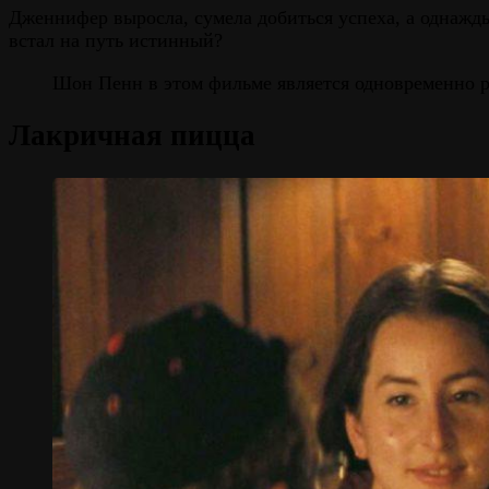
Дженнифер выросла, сумела добиться успеха, а однажды
встал на путь истинный?
Шон Пенн в этом фильме является одновременно р
Лакричная пицца