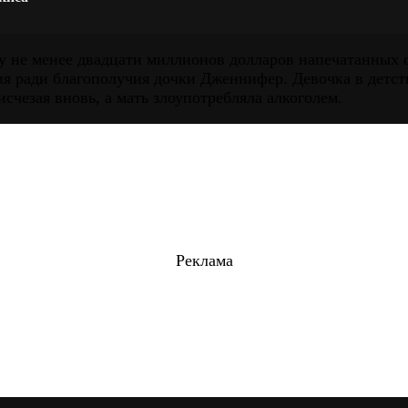
ту не менее двадцати миллионов долларов напечатанных
ия ради благополучия дочки Дженнифер. Девочка в детст
исчезая вновь, а мать злоупотребляла алкоголем.
Реклама