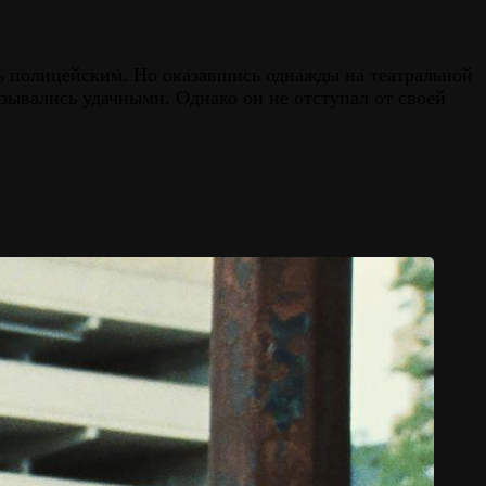
ь полицейским. Но оказавшись однажды на театральной
зывались удачными. Однако он не отступал от своей