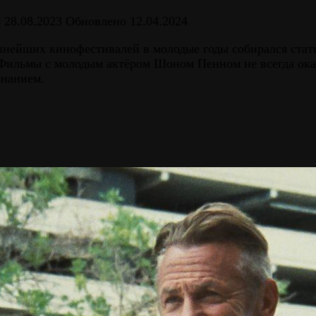
о
28.08.2023
Обновлено
12.04.2024
нейших кинофестивалей в молодые годы собирался стат
. Фильмы с молодым актёром Шоном Пенном не всегда ока
знанием.