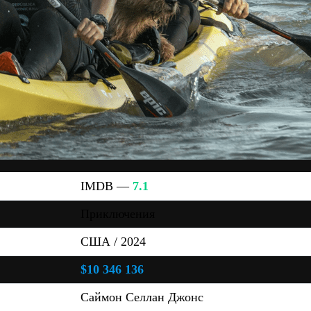
IMDB —
7.1
Приключения
США / 2024
$10 346 136
Саймон Селлан Джонс