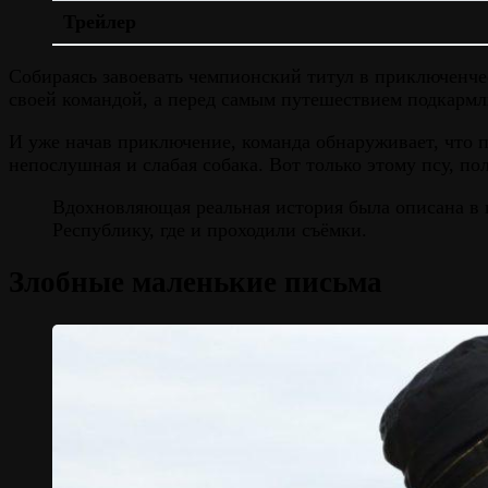
Трейлер
Собираясь завоевать чемпионский титул в приключенче
своей командой, а перед самым путешествием подкармли
И уже начав приключение, команда обнаруживает, что 
непослушная и слабая собака. Вот только этому псу, п
Вдохновляющая реальная история была описана в 
Республику, где и проходили съёмки.
Злобные маленькие письма