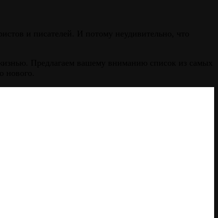
истов и писателей. И потому неудивительно, что
 жизнью. Предлагаем вашему вниманию список из самых
о нового.