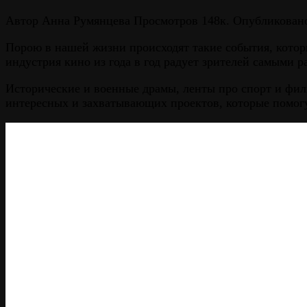
Автор
Анна Румянцева
Просмотров
148к.
Опубликован
Порою в нашей жизни происходят такие события, котор
индустрия кино из года в год радует зрителей самыми 
Исторические и военные драмы, ленты про спорт и фи
интересных и захватывающих проектов, которые помогу