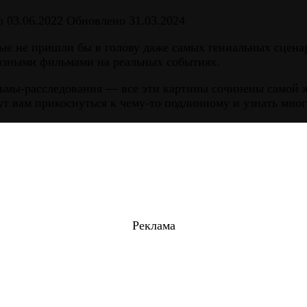
о
03.06.2022
Обновлено
31.03.2024
ые не пришли бы в голову даже самых гениальных сценар
разными фильмами на реальных событиях.
льмы-расследования — все эти картины сочинены самой
т вам прикоснуться к чему-то подлинному и узнать мног
Реклама