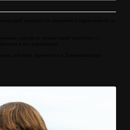
ометровый маршрут по джунглям и горам вместе со
ужчинам, совсем не нужен такой попутчик —
Михаэля и его соратников.
ильме действие перенесено в Доминиканскую