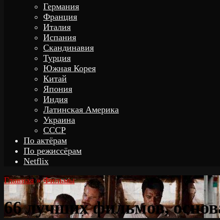
Германия
Франция
Италия
Испания
Скандинавия
Турция
Южная Корея
Китай
Япония
Индия
Латинская Америка
Украина
СССР
По актёрам
По режиссёрам
Netflix
Главная
»
Фильмы
66 лучших фильмов, осно