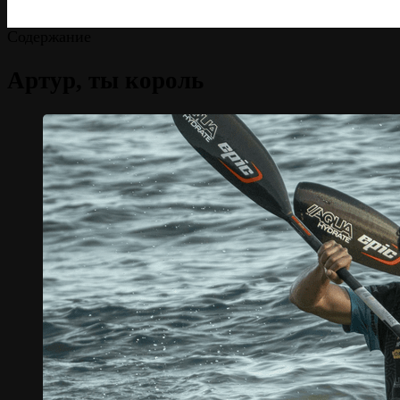
Содержание
Артур, ты король