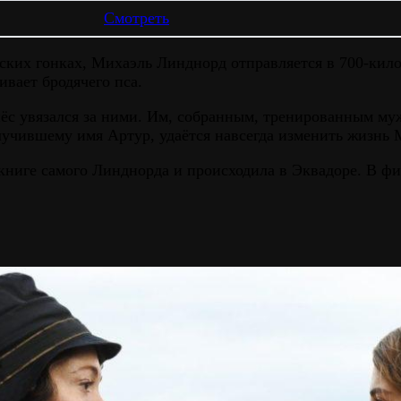
Смотреть
ских гонках, Михаэль Линднорд отправляется в 700-кил
вает бродячего пса.
пёс увязался за ними. Им, собранным, тренированным м
олучившему имя Артур, удаётся навсегда изменить жизнь 
книге самого Линднорда и происходила в Эквадоре. В ф