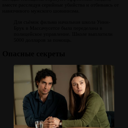
вместе расследуя серийные убийства и отбиваясь от
навязчивого мужского шовинизма.
Для съёмок фильма начальная школа Уинн-
Брук в Массачусетсе была переделана в
полицейское управление. Школе выплатили
5000 долларов за помощь.
Опасные секреты