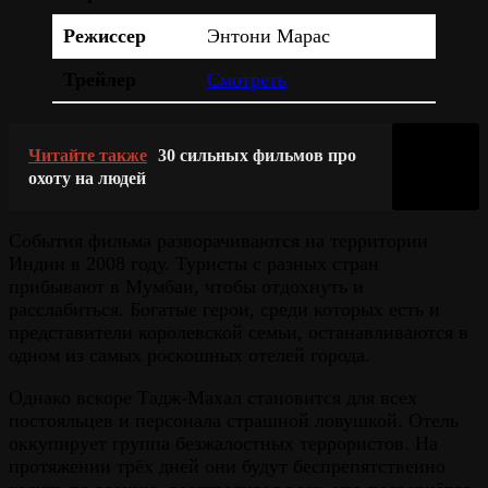
Режиссер
Энтони Марас
Трейлер
Смотреть
Читайте также
30 сильных фильмов про
охоту на людей
События фильма разворачиваются на территории
Индии в 2008 году. Туристы с разных стран
прибывают в Мумбаи, чтобы отдохнуть и
расслабиться. Богатые герои, среди которых есть и
представители королевской семьи, останавливаются в
одном из самых роскошных отелей города.
Однако вскоре Тадж-Махал становится для всех
постояльцев и персонала страшной ловушкой. Отель
оккупирует группа безжалостных террористов. На
протяжении трёх дней они будут беспрепятственно