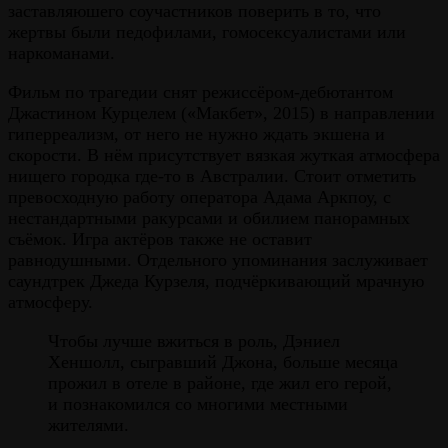
заставляюшего соучастников поверить в то, что
жертвы были педофилами, гомосексуалистами или
наркоманами.
Фильм по трагедии снят режиссёром-дебютантом
Джастином Курцелем («Макбет», 2015) в направлении
гиперреализм, от него не нужно ждать экшена и
скорости. В нём присутствует вязкая жуткая атмосфера
нищего городка где-то в Австралии. Стоит отметить
превосходную работу оператора Адама Аркпоу, с
нестандартными ракурсами и обилием панорамных
съёмок. Игра актёров также не оставит
равнодушными. Отдельного упоминания заслуживает
саундтрек Джеда Курзеля, подчёркивающий мрачную
атмосферу.
Чтобы лучше вжиться в роль, Дэниел
Хеншолл, сыгравший Джона, больше месяца
прожил в отеле в районе, где жил его герой,
и познакомился со многими местными
жителями.