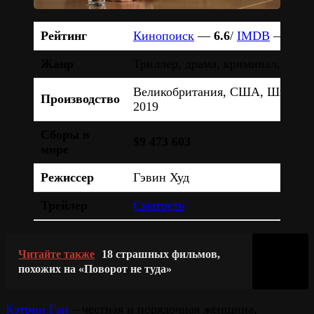
Рейтинг
Кинопоиск
—
6.6
/
IMDB
—
7.3
Жанр
Триллер, драма, криминал, воен
Великобритания, США, Швейцар
Производство
2019
Сборы в
$9 473 603
мире
Режиссер
Гэвин Худ
Трейлер
Смотреть
Читайте также
18 страшных фильмов,
похожих на «Поворот не туда»
Кэтрин Ган
– честная и порядочная женщина,