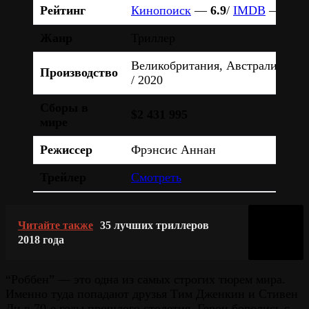
Рейтинг
Кинопоиск
—
6.9
/
IMDB
—
6.8
Жанр
Триллер
Великобритания, Австралия, С
Производство
/ 2020
Сборы в
$2 431 995
мире
Режиссер
Фрэнсис Аннан
Трейлер
Смотреть
Читайте также
35 лучших триллеров
2018 года
“Роббен” — это одна из самых строгих тюрем мира.
Именно туда попадают друзья Тим Дженкин и Стивен
Ли в 70-е годы прошлого столетия. Герои боролись с