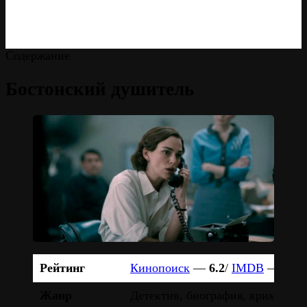
Содержание
Бостонский душитель
Рейтинг
Кинопоиск
—
6.2
/
IMDB
—
6.5
Жанр
Детектив, биография, криминал