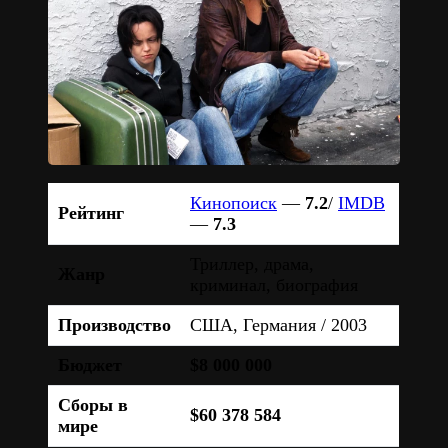
Кинопоиск
—
7.2
/
IMDB
Рейтинг
—
7.3
Триллер, драма,
Жанр
криминал, биография
Производство
США, Германия / 2003
Бюджет
$8 000 000
Сборы в
$60 378 584
мире