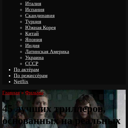
Италия
Испания
Скандинавия
Турция
Южная Корея
Китай
Япония
Индия
Латинская Америка
Украина
СССР
По актёрам
По режиссёрам
Netflix
Главная
»
Фильмы
45 лучших триллеров,
основанных на реальных