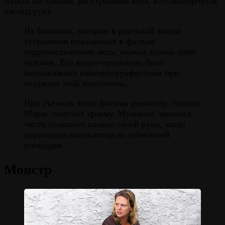
ходить по зданию, расстреливая всех, кто подвернётся
им под руку.
Из боевиков, которые в реальной жизни
устраивали показанные в фильме
террористические акты, выжил только один
человек. Его видео-признание было
использовано кинематографистами при
создании этой киноленты.
При съёмках этого фильма режиссёр Энтони
Марас получил травму. Мужчина лишился
части большого пальца своей руки, когда
перемещал вентилятор по съёмочной
площадке.
Монстр