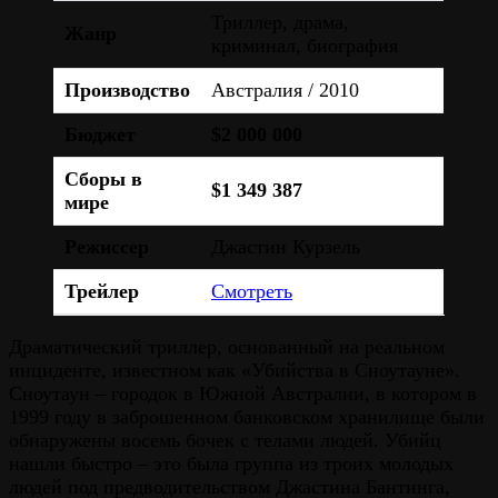
Триллер, драма,
Жанр
криминал, биография
Производство
Австралия / 2010
Бюджет
$2 000 000
Сборы в
$1 349 387
мире
Режиссер
Джастин Курзель
Трейлер
Смотреть
Драматический триллер, основанный на реальном
инциденте, известном как «Убийства в Сноутауне».
Сноутаун – городок в Южной Австралии, в котором в
1999 году в заброшенном банковском хранилище были
обнаружены восемь бочек с телами людей. Убийц
нашли быстро – это была группа из троих молодых
людей под предводительством Джастина Бантинга,