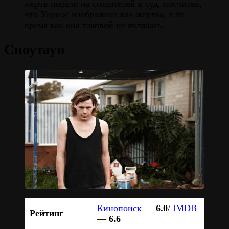
жертв подали на создателей в суд, посчитав,
что Уорнос изображена как жертва, в то
время как она таковой не являлась.
Сноутаун
Кинопоиск
—
6.0
/
IMDB
Рейтинг
—
6.6