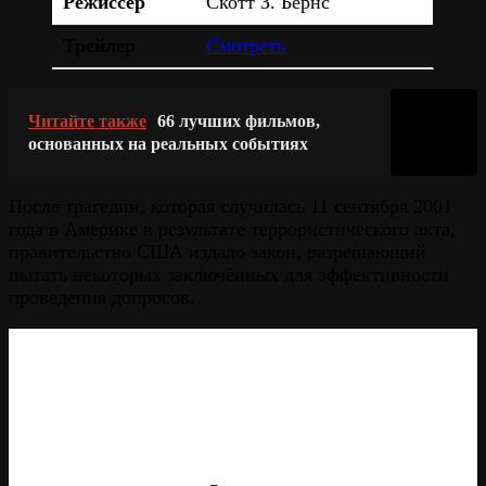
Режиссер
Скотт З. Бёрнс
Трейлер
Смотреть
Читайте также
66 лучших фильмов,
основанных на реальных событиях
После трагедии, которая случилась 11 сентября 2001
года в Америке в результате террористического акта,
правительство США издало закон, разрешающий
пытать некоторых заключённых для эффективности
проведения допросов.