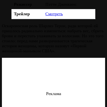
Режиссер
Пэтти Дженкинс
Трейлер
Смотреть
Оскароносная роль Шарлиз Терон, ради которой ей
пришлось радикально измениться: набрать вес, сбрить
брови и перестать ухаживать за волосами. Но это того
стоило: перед нами разворачивается трагическая
история женщины, которую назовут «Первой
женщиной-маньяком США».
Реклама