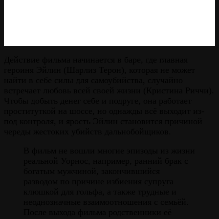
Действие фильма начинается в баре, где главная
героиня Эйлин (Шарлиз Терон), которая не может
найти в себе силы для самоубийства, случайно
встречает любовь всей своей жизни (Кристина Риччи).
Чтобы добыть денег себе и подруге, она работает
проституткой на шоссе, но однажды всё выходит из-
под контроля, и ярость Эйлин становится причиной
череды жестоких убийств дальнобойщиков.
В фильм не вошли многие эпизоды из жизни
реальной Уорнос, например, ранний брак с
богатым мужчиной, закончившийся
разводом по причине избиения супруга
клюшкой для гольфа, а также трудные и
неоднозначные взаимоотношения с семьёй.
После выхода фильма родственники её