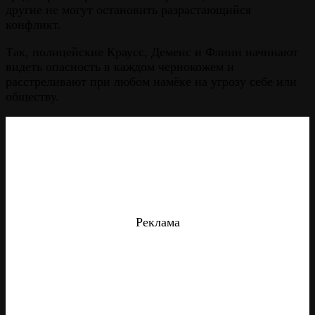
другие не могут остановить разрастающийся
конфликт.
Так, полицейские Краусс, Деменс и Флинн начинают
видеть опасность в каждом чернокожем и
расстреливают при любом намёке на угрозу себе или
обществу.
Реклама