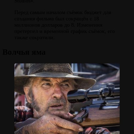
Studios».
Перед самым началом съёмок бюджет для
создания фильма был сокращён с 18
миллионов долларов до 8. Изменения
претерпел и временной график съёмок, его
также сократили.
Волчья яма