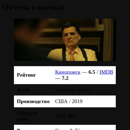
Отчеты о пытках
Кинопоиск
—
6.5
/
IMDB
Рейтинг
—
7.2
Жанр
Триллер, драма
Производство
США / 2019
Сборы в
$232 305
мире