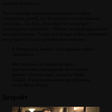
падения метеорита.
После осмотра достопримечательности герои
собираются домой, но оказывается что их машина
сломалась. Так Бен, Лиз и Кристи встречают
добродушного охотника – Майка, который предлагает
им свою помощь. Только вот вскоре ребята понимают,
что угодили в лапы кровожадного маньяка.
В Белоруссии показы этого фильма строго
запрещены.
Имя маньяка, историей которого
вдохновились сценаристы на создание
фильма «Волчья яма», вовсе не Майк
Тейлор. В реальной жизни преступника
звали Иван Милат.
Детройт