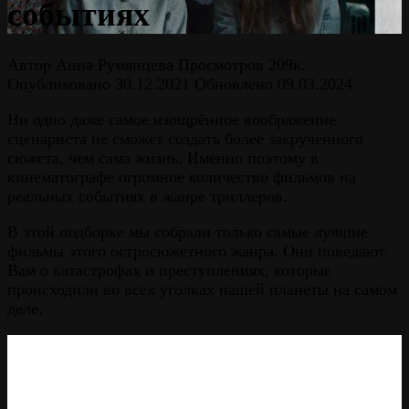
событиях
Автор
Анна Румянцева
Просмотров
209к.
Опубликовано
30.12.2021
Обновлено
09.03.2024
Ни одно даже самое изощрённое воображение
сценариста не сможет создать более закрученного
сюжета, чем сама жизнь. Именно поэтому в
кинематографе огромное количество фильмов на
реальных событиях в жанре триллеров.
В этой подборке мы собрали только самые лучшие
фильмы этого остросюжетного жанра. Они поведают
Вам о катастрофах и преступлениях, которые
происходили во всех уголках нашей планеты на самом
деле.