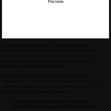
Реклама
Однажды власти решают устроить проверку
программе экстремального допроса, и поручают
сотруднику сената Дэниелу Джонсу провести
собственное расследование и составить отчёт о
методах выбивания информации.
Выполняя поручение начальства, мужчина
сталкивается с чередой жутких измывательств над
преступниками, к которым прибегают агенты-
детективы ЦРУ на своих допросах.
Через два дня после мировой премьеры
права на фильм купила компания «Amazon