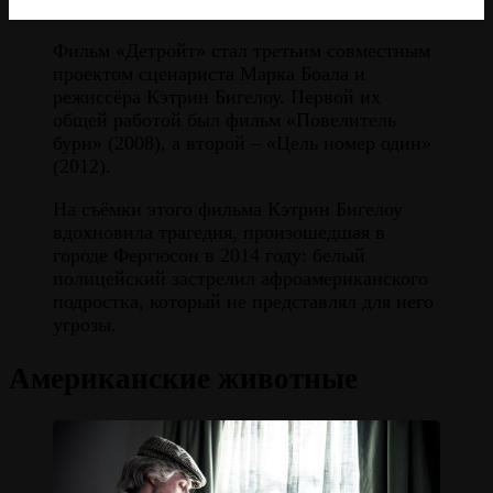
Фильм «Детройт» стал третьим совместным
проектом сценариста Марка Боала и
режиссёра Кэтрин Бигелоу. Первой их
общей работой был фильм «Повелитель
бури» (2008), а второй – «Цель номер один»
(2012).
На съёмки этого фильма Кэтрин Бигелоу
вдохновила трагедия, произошедшая в
городе Фергюсон в 2014 году: белый
полицейский застрелил афроамериканского
подростка, который не представлял для него
угрозы.
Американские животные