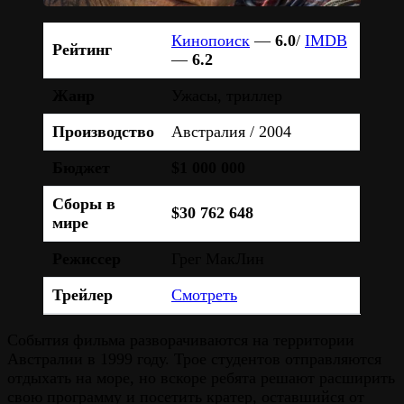
Кинопоиск
—
6.0
/
IMDB
Рейтинг
—
6.2
Жанр
Ужасы, триллер
Производство
Австралия / 2004
Бюджет
$1 000 000
Сборы в
$30 762 648
мире
Режиссер
Грег МакЛин
Трейлер
Смотреть
События фильма разворачиваются на территории
Австралии в 1999 году. Трое студентов отправляются
отдыхать на море, но вскоре ребята решают расширить
свою программу и посетить кратер, оставшийся от