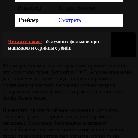
Режиссер
Кэтрин Бигелоу
Трейлер
Смотреть
Читайте также
55 лучших фильмов про
маньяков и серийных убийц
Фильм рассказывает о межрасовом противостоянии,
что охватило город Детройт в 1967. Афроамериканцы
давно населяют этот город, но им не нравятся
притеснения властей. Особенно сильно негров
раздражают полицейские, которые в большинстве
своём белые люди.
В качестве протеста чёрное население Детройта
начинает громить город и под шумок грабить
магазины. Массовые беспорядки вызывают
сильнейшее волнение у чиновников и напряжение
среди правоохранительных органов, но ни те ни