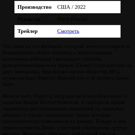
Производство
США / 2022
Режиссёр
Мэтт Раскин
Трейлер
Смотреть
Это один из тех фильмов, который хочется смотреть в
безопасности своего жилища, с возрастающим
волнением наблюдая ужасающие события,
разворачивающиеся на экране. Сюжет сосредоточен на
двух женщинах, бросающих вызов обществу 60-х,
журналистках Лоретте Маклафлин и её коллеге Джин
Коул.
Жена и мать Лоретта, ведущая небольшой колонки в
издании Boston Record American, в свободное время
занимается расследованием нападений на пожилых
женщин в городе, задушенные трупы которых
систематически появляются на улицах. Вскоре к ней
присоединяется Джин, у которой совершенно другие
методы. Женщины образуют эффектный тандем,