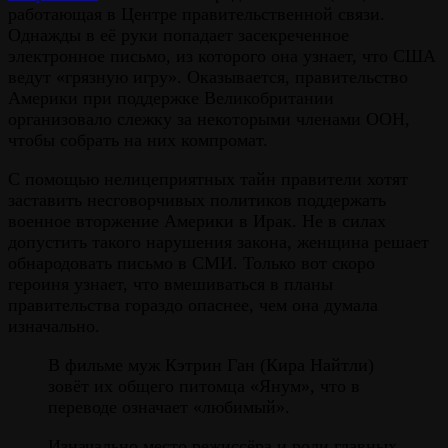
работающая в Центре правительственной связи.
Однажды в её руки попадает засекреченное
электронное письмо, из которого она узнает, что США
ведут «грязную игру». Оказывается, правительство
Америки при поддержке Великобритании
организовало слежку за некоторыми членами ООН,
чтобы собрать на них компромат.
С помощью нелицеприятных тайн правители хотят
заставить несговорчивых политиков поддержать
военное вторжение Америки в Ирак. Не в силах
допустить такого нарушения закона, женщина решает
обнародовать письмо в СМИ. Только вот скоро
героиня узнает, что вмешиваться в планы
правительства гораздо опаснее, чем она думала
изначально.
В фильме муж Кэтрин Ган (Кира Найтли)
зовёт их общего питомца «Янум», что в
переводе означает «любимый».
Изначально место режиссёра и роли главных