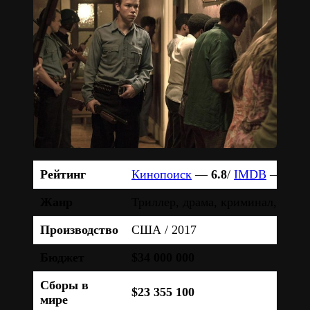
Рейтинг
Кинопоиск
—
6.8
/
IMDB
—
7.3
Жанр
Триллер, драма, криминал, исто
Производство
США / 2017
Бюджет
$34 000 000
Сборы в
$23 355 100
мире