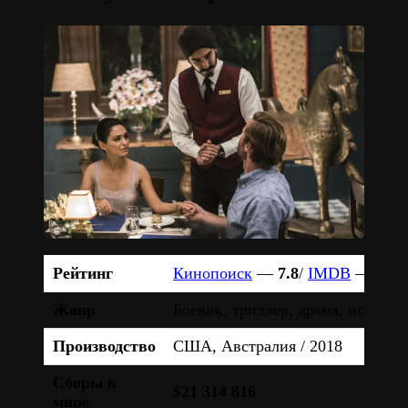
Рейтинг
Кинопоиск
—
7.8
/
IMDB
—
7.6
Жанр
Боевик, триллер, драма, история
Производство
США, Австралия / 2018
Сборы в
$21 314 816
мире