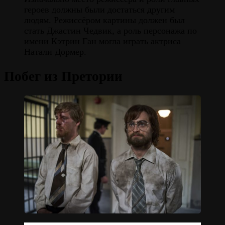
героев должны были достаться другим
людям. Режиссёром картины должен был
стать Джастин Чедвик, а роль персонажа по
имени Кэтрин Ган могла играть актриса
Натали Дормер.
Побег из Претории