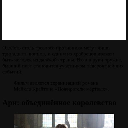
Одолеть столь грозного противника могут лишь
тринадцать воинов, и одним из храбрецов должен
быть человек из далёкой страны. Взяв в руки оружие,
бывший поэт становится участником невероятнейших
событий.
Фильм является экранизацией романа
Майкла Крайтона «Пожиратели мёртвых».
Арн: объединённое королевство