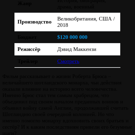
История, биография,
Жанр
драма, военный
Великобритания, США /
Производство
2018
Бюджет
$120 000 000
Режиссёр
Дэвид Маккензи
Трейлер
Смотреть
Фильм рассказывает о жизни Роберта Брюса –
величайшего шотландского монарха, чьи действия
оказали влияние на историю всего человечества.
Именно Брюс стал тем самым храбрецом, что
объединил под своим началом преданных воинов и
объявил войну самой Англии, продолжавшей считать
Шотландию своей очередной колонией. Но что
именно помогло монарху вдохновить своих братьев и
сестёр? И к каким последствиям привели его безумные
шаги?