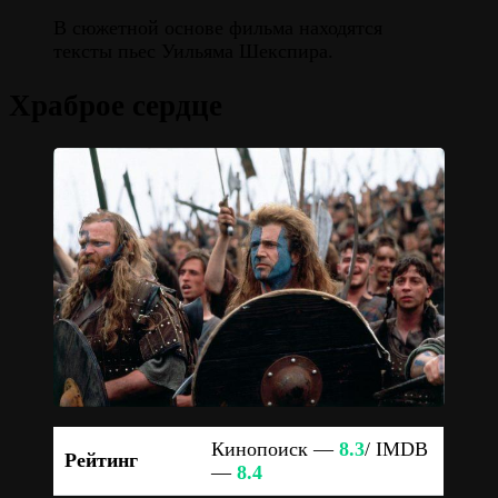
В сюжетной основе фильма находятся
тексты пьес Уильяма Шекспира.
Храброе сердце
Кинопоиск —
8.3
/ IMDB
Рейтинг
—
8.4