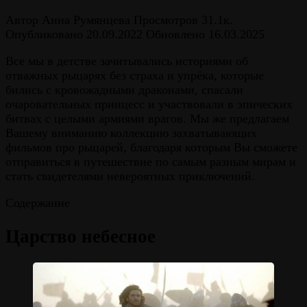
Автор
Анна Румянцева
Просмотров
31.1к.
Опубликовано
20.09.2022
Обновлено
16.03.2025
Все мы в детстве зачитывались историями об
отважных рыцарях без страха и упрёка, которые
бились с кровожадными драконами, спасали
очаровательных принцесс и участвовали в эпических
битвах с целыми армиями врагов. Мы же предлагаем
Вашему вниманию коллекцию захватывающих
фильмов про рыцарей, благодаря которым Вы сможете
отправиться в путешествие по самым разным мирам и
стать свидетелями невероятных приключений.
Содержание
Царство небесное