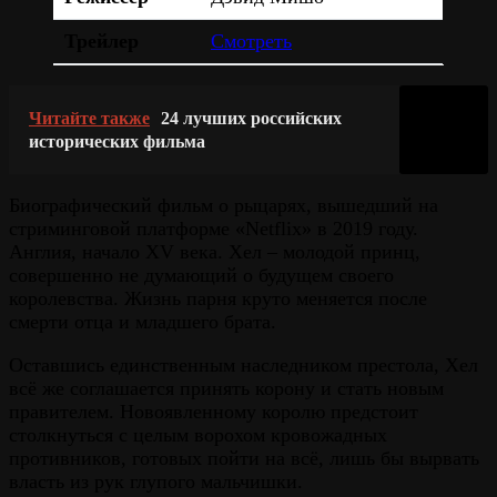
Трейлер
Смотреть
Читайте также
24 лучших российских
исторических фильма
Биографический фильм о рыцарях, вышедший на
стриминговой платформе «Netflix» в 2019 году.
Англия, начало XV века. Хел – молодой принц,
совершенно не думающий о будущем своего
королевства. Жизнь парня круто меняется после
смерти отца и младшего брата.
Оставшись единственным наследником престола, Хел
всё же соглашается принять корону и стать новым
правителем. Новоявленному королю предстоит
столкнуться с целым ворохом кровожадных
противников, готовых пойти на всё, лишь бы вырвать
власть из рук глупого мальчишки.