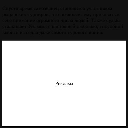
Спустя время самозванец становится участником
рыцарских турниров, что позволяет ему приковать к
себе внимание огромного числа людей. Также судьба
сталкивает Уильяма с настоящей любовью, способной
выбить из седла даже самого сурового воина.
Реклама