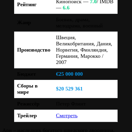
Кинопоиск —
7.0
/ IMDB
Рейтинг
—
6.6
Боевик, драма,
Жанр
мелодрама, военный
Швеция,
Великобритания, Дания,
Производство
Норвегия, Финляндия,
Германия, Марокко /
2007
Бюджет
€25 000 000
Сборы в
$20 529 361
мире
Режиссёр
Петер Флинт
Трейлер
Смотреть
Арн – наследник богатого шведского дворянина,