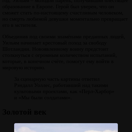
год. Уильям – молодой парень, получивший блестящее
образование в Европе. Герой был уверен, что он
сможет стать по-настоящему счастливым человеком,
но смерть любимой девушки моментально превращает
его в мстителя.
Объединив под своими знамёнами преданных людей,
Уильям начинает крестовый поход за свободу
Шотландии. Новоявленному воину предстоит
столкнуться с огромным количеством испытаний,
которые, в конечном счёте, помогут ему войти в
мировую историю.
За сценарную часть картины ответил
Рэндалл Уоллес, работавший над такими
культовыми проектами, как «Перл-Харбор»
и «Мы были солдатами».
Золотой век