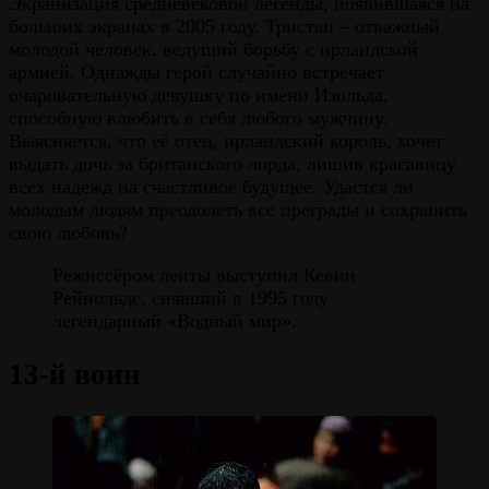
Экранизация средневековой легенды, появившаяся на
больших экранах в 2005 году. Тристан – отважный
молодой человек, ведущий борьбу с ирландской
армией. Однажды герой случайно встречает
очаровательную девушку по имени Изольда,
способную влюбить в себя любого мужчину.
Выясняется, что её отец, ирландский король, хочет
выдать дочь за британского лорда, лишив красавицу
всех надежд на счастливое будущее. Удастся ли
молодым людям преодолеть все преграды и сохранить
свою любовь?
Режиссёром ленты выступил Кевин
Рейнольдс, снявший в 1995 году
легендарный «Водный мир».
13-й воин