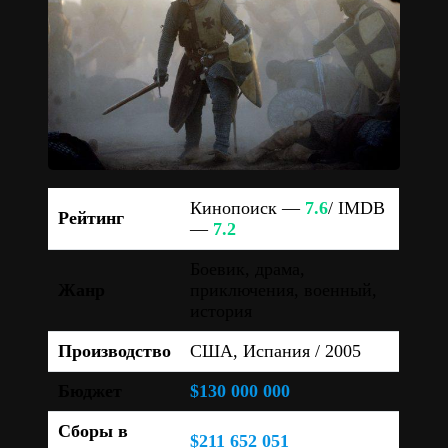
Кинопоиск —
7.6
/ IMDB
Рейтинг
—
7.2
Боевик, драма,
Жанр
приключения, военный,
история
Производство
США, Испания / 2005
Бюджет
$130 000 000
Сборы в
$211 652 051