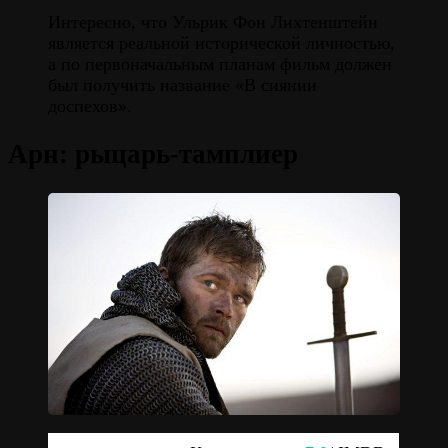
Интересно, что Ульрик Фон Лихтенштейн
является реальной исторической личностью,
а по первоначальным планам фильм должен
был получить название «В сиянии
доспехов».
Арн: рыцарь-тамплиер