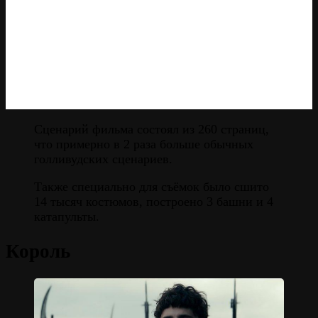
Сценарий фильма состоял из 260 страниц,
что примерно в 2 раза больше обычных
голливудских сценариев.
Также специально для съёмок было сшито
14 тысяч костюмов, построено 3 башни и 4
катапульты.
Король