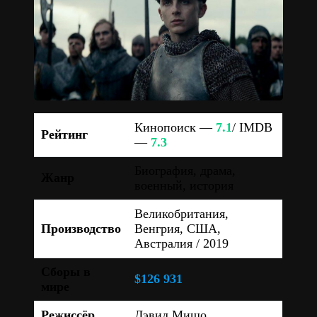
Кинопоиск —
7.1
/ IMDB
Рейтинг
—
7.3
Биография, драма,
Жанр
военный, история
Великобритания,
Производство
Венгрия, США,
Австралия / 2019
Сборы в
$126 931
мире
Режиссёр
Дэвид Мишо