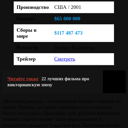
Производство
США / 2001
Бюджет
$65 000 000
Сборы в
$117 487 473
мире
Режиссёр
Брайан Хелгеленд
Трейлер
Смотреть
Читайте также
22 лучших фильма про
викторианскую эпоху
«История рыцаря» – комедийный боевик о юноше по
имени Уильям, который сталкивается со смертью
своего господина. Присвоив себе доспехи покойного
хозяина, парень меняет свою родословную и
становится рыцарем Ульрихом фон Лихтенштейном.