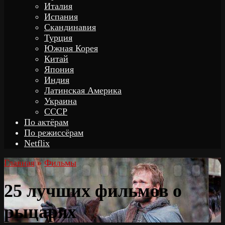
Италия
Испания
Скандинавия
Турция
Южная Корея
Китай
Япония
Индия
Латинская Америка
Украина
СССР
По актёрам
По режиссёрам
Netflix
Главная
»
Фильмы
25 лучших фильмов о
рыцарях