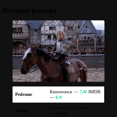
История рыцаря
Кинопоиск —
7.8
/ IMDB
Рейтинг
—
6.9
Боевик, мелодрама,
Жанр
комедия