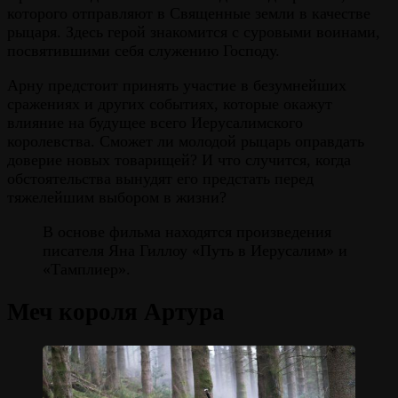
которого отправляют в Священные земли в качестве
рыцаря. Здесь герой знакомится с суровыми воинами,
посвятившими себя служению Господу.
Арну предстоит принять участие в безумнейших
сражениях и других событиях, которые окажут
влияние на будущее всего Иерусалимского
королевства. Сможет ли молодой рыцарь оправдать
доверие новых товарищей? И что случится, когда
обстоятельства вынудят его предстать перед
тяжелейшим выбором в жизни?
В основе фильма находятся произведения
писателя Яна Гиллоу «Путь в Иерусалим» и
«Тамплиер».
Меч короля Артура