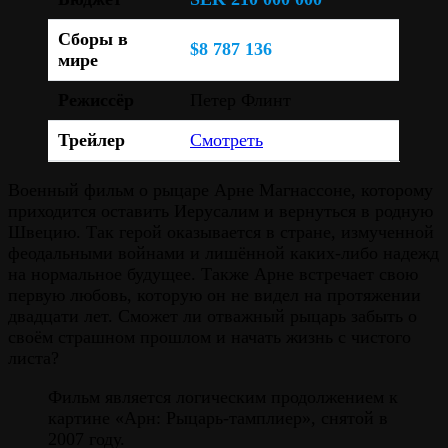
Сборы в
$8 787 136
мире
Режиссёр
Петер Флинт
Трейлер
Смотреть
Военный фильм о рыцаре Арне Магнассоне, которому
приходится оставить Иерусалим и вернуться в родную
Швецию. Так герой оказывается в стране, измученной
феодальными войнами и лишённой каких-либо надежд
на нормальное будущее. Также Арне встречает свою
первую любовь, которую он не видел на протяжении
двадцати лет. Сможет ли отважный рыцарь забыть о
своём страшном прошлом и начать жизнь с чистого
листа?
Фильм является логическим продолжением к
картине «Арн: Рыцарь-тамплиер», снятой в
2007 году.