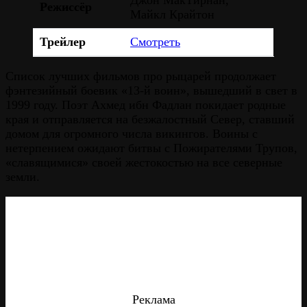
Режиссёр
Майкл Крайтон
Трейлер
Смотреть
Список лучших фильмов про рыцарей продолжает
фэнтезийный боевик «13-й воин», вышедший в свет в
1999 году. Поэт Ахмед ибн Фадлан покидает родные
края и отправляется на безжалостный Север, ставший
домом для огромного числа викингов. Воины с
нетерпением ожидают битвы с Пожирателями Трупов,
«славящимися» своей жестокостью на все северные
земли.
Реклама