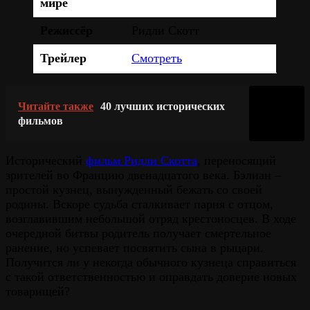
мире
Режиссёр
Ридли Скотт
Трейлер
Смотреть
Читайте также
40 лучших исторических
фильмов
Исторический
фильм Ридли Скотта
, переносящий
зрителей во Францию двенадцатого века. Бэлиан –
простой кузнец, вынужденный бежать со своей
родины. Вскоре судьба сталкивает парня с отцом,
возглавившим небольшой отряд крестоносцев. В ходе
очередной битвы родитель получает смертельное
ранение, но успевает посвятить сына в рыцари.
Получится ли у некогда обычного кузнеца справиться
с такой ответственностью и оправдать доверие новых
товарищей?