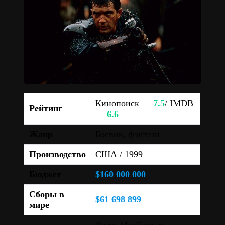
Кинопоиск —
7.5
/ IMDB
Рейтинг
—
6.6
Жанр
Боевик, фэнтези
Производство
США / 1999
Бюджет
$160 000 000
Сборы в
$61 698 899
мире
Джон МакТирнан,