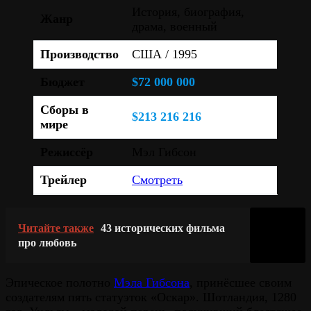
История, биография,
Жанр
драма, военный
Производство
США / 1995
Бюджет
$72 000 000
Сборы в
$213 216 216
мире
Режиссёр
Мэл Гибсон
Трейлер
Смотреть
Читайте также
43 исторических фильма
про любовь
Эпическое полотно
Мэла Гибсона
, принёсшее своим
создателям пять статуэток «Оскар». Шотландия, 1280