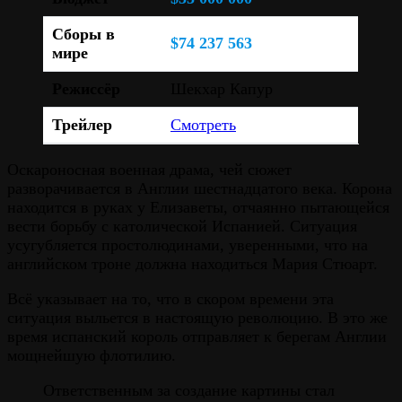
Сборы в
$74 237 563
мире
Режиссёр
Шекхар Капур
Трейлер
Смотреть
Оскароносная военная драма, чей сюжет
разворачивается в Англии шестнадцатого века. Корона
находится в руках у Елизаветы, отчаянно пытающейся
вести борьбу с католической Испанией. Ситуация
усугубляется простолюдинами, уверенными, что на
английском троне должна находиться Мария Стюарт.
Всё указывает на то, что в скором времени эта
ситуация выльется в настоящую революцию. В это же
время испанский король отправляет к берегам Англии
мощнейшую флотилию.
Ответственным за создание картины стал