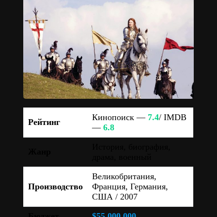
Кинопоиск —
7.4
/ IMDB
Рейтинг
—
6.8
История, биография,
Жанр
драма, военный
Великобритания,
Производство
Франция, Германия,
США / 2007
Бюджет
$55 000 000