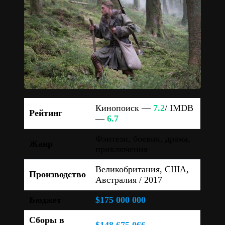
Кинопоиск —
7.2
/ IMDB
Рейтинг
—
6.7
Фэнтези, боевик, драма,
Жанр
приключения
Великобритания, США,
Производство
Австралия / 2017
Бюджет
$175 000 000
Сборы в
$148 675 066