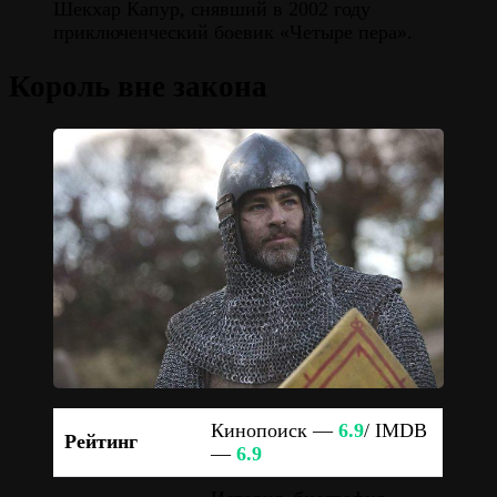
Шекхар Капур, снявший в 2002 году
приключенческий боевик «Четыре пера».
Король вне закона
Кинопоиск —
6.9
/ IMDB
Рейтинг
—
6.9