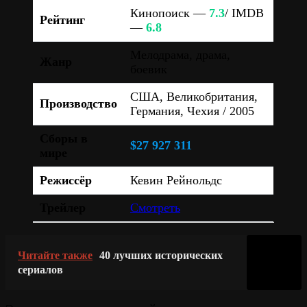
Кинопоиск —
7.3
/ IMDB
Рейтинг
—
6.8
Мелодрама, драма,
Жанр
боевик
США, Великобритания,
Производство
Германия, Чехия / 2005
Сборы в
$27 927 311
мире
Режиссёр
Кевин Рейнольдс
Трейлер
Смотреть
Читайте также
40 лучших исторических
сериалов