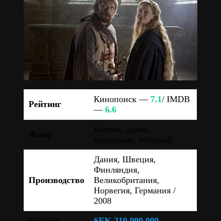
Кинопоиск —
7.1
/ IMDB
Рейтинг
—
6.6
Боевик, драма,
Жанр
мелодрама, военный
Дания, Швеция,
Финляндия,
Производство
Великобритания,
Норвегия, Германия /
2008
Бюджет
SEK 210 000 000