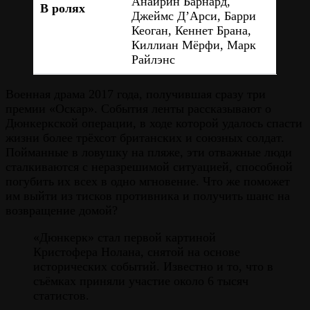
Анайрин Барнард,
В ролях
Джеймс Д’Арси, Барри
Кеоган, Кеннет Брана,
Киллиан Мёрфи, Марк
Райлэнс
Военная драма 2017 года, получившая сразу три
премии «Оскар». События ленты рассказывают о
Дюнкеркской операции, в ходе которой удалось спасти
жизни более трёхсот британских и союзных солдат.
Пойманные в ловушку на пляже, эти отважные люди
сталкиваются с неразрешимой ситуацией, способной
погубить их всех в одно мгновение. Что же поможет
им выйти из тисков противника и получить шанс на
возвращение домой?
«Дюнкерк» стал первой картиной
Кристофера Нолана, снятой на основе
исторических событий. Известно и то, что в
съёмках приняли участие около 6 тысяч
статистов.