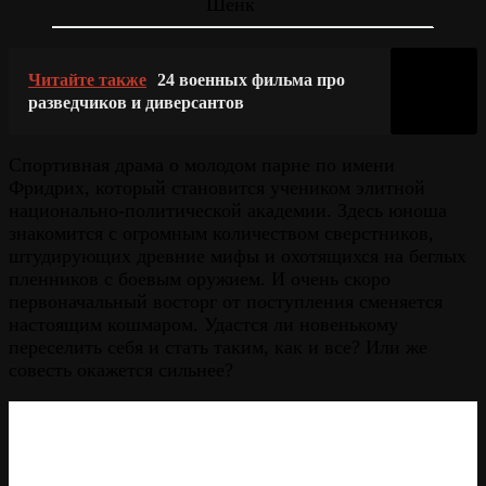
Шенк
Читайте также
24 военных фильма про
разведчиков и диверсантов
Спортивная драма о молодом парне по имени
Фридрих, который становится учеником элитной
национально-политической академии. Здесь юноша
знакомится с огромным количеством сверстников,
штудирующих древние мифы и охотящихся на беглых
пленников с боевым оружием. И очень скоро
первоначальный восторг от поступления сменяется
настоящим кошмаром. Удастся ли новенькому
переселить себя и стать таким, как и все? Или же
совесть окажется сильнее?