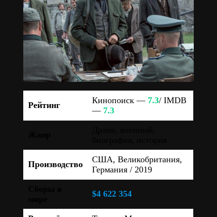
Кинопоиск —
7.3
/ IMDB
Рейтинг
—
7.3
Драма, военный,
Жанр
биография, история
США, Великобритания,
Производство
Германия / 2019
Сборы в
$4 622 354
мире