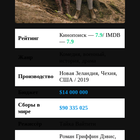
Кинопоиск —
7.9
/ IMDB
Рейтинг
—
7.9
Комедия, военный,
Жанр
история, драма
Новая Зеландия, Чехия,
Производство
США / 2019
Бюджет
$14 000 000
Сборы в
$90 335 025
мире
Режиссёр
Тайка Вайтити
Роман Гриффин Дэвис,