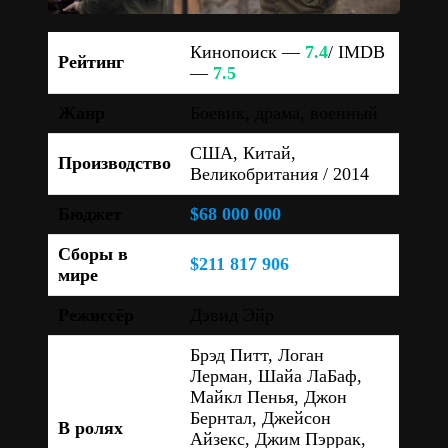
Кинопоиск —
7.4
/ IMDB
Рейтинг
—
7.5
Жанр
Боевик, драма, военный
США, Китай,
Производство
Великобритания / 2014
Бюджет
$68 000 000
Сборы в
$211 817 906
мире
Режиссёр
Дэвид Эйр
Брэд Питт, Логан
Лерман, Шайа ЛаБаф,
Майкл Пенья, Джон
Бернтал, Джейсон
В ролях
Айзекс, Джим Пэррак,