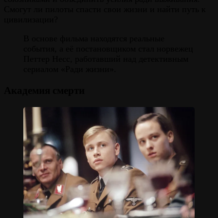
Смогут ли пилоты спасти свои жизни и найти путь к
цивилизации?
В основе фильма находятся реальные
события, а её постановщиком стал норвежец
Петтер Несс, работавший над детективным
сериалом «Ради жизни».
Академия смерти