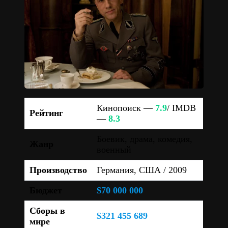
Кинопоиск —
7.9
/ IMDB
Рейтинг
—
8.3
Боевик, драма, комедия,
Жанр
военный
Производство
Германия, США / 2009
Бюджет
$70 000 000
Сборы в
$321 455 689
мире