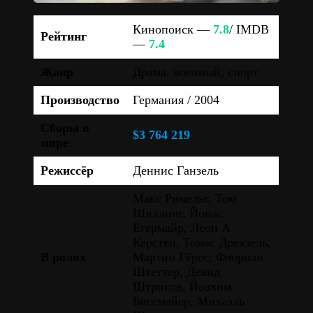
Кинопоиск —
7.8
/ IMDB
Рейтинг
—
7.4
Жанр
Драма, военный, спорт
Производство
Германия / 2004
Сборы в
$3 764 219
мире
Режиссёр
Деннис Ганзель
Макс Римельт, Том
Шиллинг, Йонас
Егермайр, Леон А.
Керстен, Томас Дрехзель,
В ролях
Мартин Гёрес, Флориан
Штеттер, Девид
Штрисов, Йоахим
Биссмайер, Михаэль