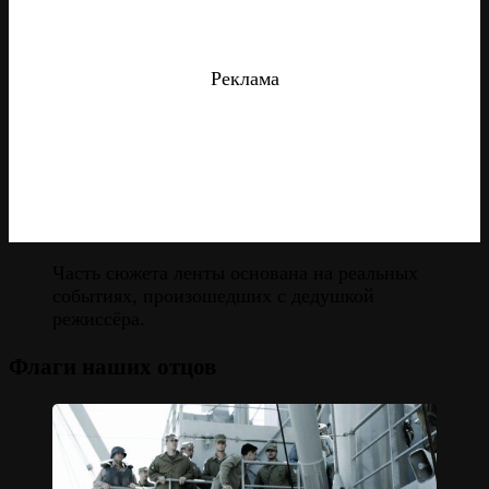
Реклама
Часть сюжета ленты основана на реальных
событиях, произошедших с дедушкой
режиссёра.
Флаги наших отцов