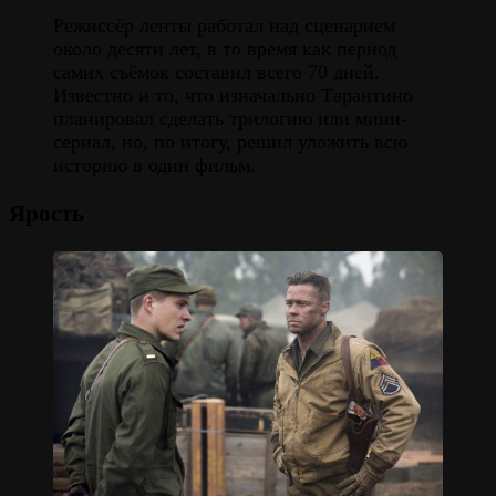
Режиссёр ленты работал над сценарием
около десяти лет, в то время как период
самих съёмок составил всего 70 дней.
Известно и то, что изначально Тарантино
планировал сделать трилогию или мини-
сериал, но, по итогу, решил уложить всю
историю в один фильм.
Ярость