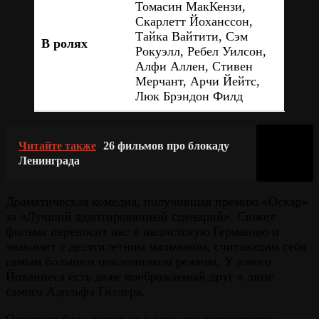
Томасин МакКензи,
Скарлетт Йоханссон,
Тайка Вайтити, Сэм
В ролях
Рокуэлл, Ребел Уилсон,
Алфи Аллен, Стивен
Мерчант, Арчи Йейтс,
Люк Брэндон Филд
Читайте также
26 фильмов про блокаду
Ленинграда
Драматическая комедия, получившая премию «Оскар»
за «Лучший адаптированный сценарий». Сюжет
фильма переносит нас в нацистскую Германию и
знакомит с десятилетним мальчиком, считающим себя
самым большим поклонником режима. У юного
Йоханнеса есть даже воображаемый друг в лице
самого Адольфа Гитлера.
Основная беда паренька в том, что окружающие