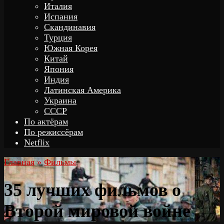
Италия
Испания
Скандинавия
Турция
Южная Корея
Китай
Япония
Индия
Латинская Америка
Украина
СССР
По актёрам
По режиссёрам
Netflix
Главная
»
Фильмы
35 лучших фильмов о
Второй мировой войне