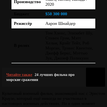
Производство
2020
Бюджет
$50 300 000
Режиссёр
Аарон Шнайдер
Том Хэнкс, Элизабет Шу,
Стивен Грэм, Мэтт
Хельм, Крэйг Тейт, Роб
В ролях
Морган, Трэвис Квентин,
Джефф Беркс, Мэттью
Зук, Джозеф Поликуин
Читайте также
24 лучших фильма про
морские сражения
Культовый военный фильм, знакомящий нас с Эрнстом
Краузе, который ещё никогда не участвовал в
настоящих военных действиях. Но в один момент