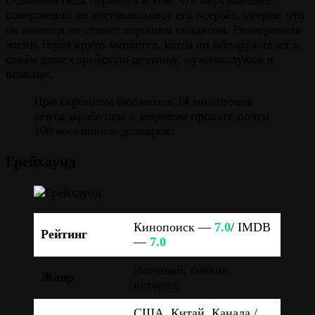
совершенно не воспринимают его всерьёз, уверяя, что
он никогда не станет хорошим солдатом. Размеренная
жизнь героя круто меняется, когда он обнаруживает в
своём доме еврейскую девушку, нуждающуюся в
помощи.
При скромном бюджете в 14 миллионов
лента заработала в мировом прокате почти
100 миллионов долларов.
Грейхаунд
Кинопоиск —
7.0
/ IMDB
Рейтинг
—
7.0
Военный, боевик,
Жанр
история
США, Китай, Канада /