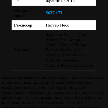
Франция / 2012
Сборы в
$637 173
мире
Режиссёр
Петтер Несс
Флориан Лукас, Давид
Кросс, Стиг Хенрик
Хофф, Локлен Нибор,
В ролях
Руперт Гринт, Ким
Хёуген, Кнут Йонер,
Мортен Фальдаас,
Сондре Крогтофт Ларсен
Драматическая история, знакомящая нас с немецкими
и британскими пилотами. В ходе ожесточённой
воздушной битвы самолёты героев получают
серьёзные повреждения и падают где-то в норвежских
лесах. Так враги оказываются в полнейшей изоляции
от внешнего мира, что вынуждает их стать
союзниками и объединить усилия ради выживания.