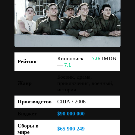
Кинопоиск —
7.0
/ IMDB
Рейтинг
—
7.1
Боевик, драма,
Жанр
приключения, военный,
история
Производство
США / 2006
Бюджет
$90 000 000
Сборы в
$65 900 249
мире