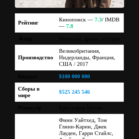
Кинопоиск —
7.3
/ IMDB
Рейтинг
—
7.8
Жанр
Военный, драма, история
Великобритания,
Производство
Нидерланды, Франция,
США / 2017
Бюджет
$100 000 000
Сборы в
$525 245 546
мире
Режиссёр
Кристофер Нолан
Финн Уайтхед, Том
Глинн-Карни, Джек
Лауден, Гарри Стайлс,