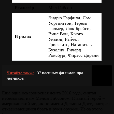
Режиссёр
Мэл Гибсон
Эндрю Гарфилд, Сэм
Уортингтон, Тереза
Палмер, Люк Брейси,
Винс Вон, Хьюго
В ролях
Уивинг, Рэйчел
Гриффитс, Натаниэль
Бузолич, Ричард
Роксбург, Фирэсс Дирани
Читайте также
37 военных фильмов про
лётчиков
Ещё одна оскароносная лента 2016 года, снятая
небезызвестным Мэлом Гибсоном. Главный герой –
американский медик по имени Дезмонд Досс, наотрез
отказывающийся брать в руки оружие. Из-за этого