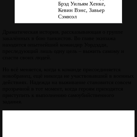
Брэд Уильям Хенке,
Кевин Вэнс, Завьер
Сэмюэл
Драматическая история, рассказывающая о группе
закалённых в бою танкистов. Во главе экипажа
находится опытнейший командир Уордэдди,
преследующий лишь одну цель – выжить самому и
спасти своих людей.
Но всё меняется, когда к команде присоединяется
новобранец, ещё никогда не участвовавший в военных
действиях. Надежда на выживание становится совсем
прозрачной в тот момент, когда героям приходится
приступить к выполнению самоубийственного
задания.