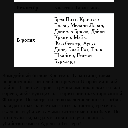
Режиссёр
Квентин Тарантино
Брэд Питт, Кристоф
Вальц, Мелани Лоран,
Даниэль Брюль, Дайан
Крюгер, Майкл
В ролях
Фассбендер, Аугуст
Диль, Элай Рот, Тиль
Швайгер, Гедеон
Буркхард
Комедийный боевик Квентина Тарантино, также
переносящий зрителей во времена Второй мировой
войны. Главные герои – группа американских солдат-
евреев, действующих на территории оккупированной
Франции. Несмотря на свою малочисленность, ребята
наводят страх на всех местных нацистов, срезая их
скальпы и убивая самыми жестокими способами. Но
что случится, когда мстители получат шанс на
убийство самого Адольфа Гитлера?