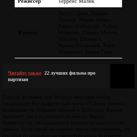
Режиссёр
Терренс Малик
Аугуст Диль, Валери
Пахнер, Мария Зимон,
Карин Нойхаузер, Тобиас
В ролях
Моретти, Ульрих Маттес,
Маттиас Шонартс,
Франц Роговский, Карл
Маркович, Бруно Ганц
Читайте также
22 лучших фильма про
партизан
Список фильмов про Вторую мировую войну
продолжает биографическая лента «Тайная жизнь»,
вышедшая на большие экраны в 2019 году. Фильм
знакомит нас с мужчиной по имени Франц
Егерштеттер, отказавшимся воевать за нацистскую
армию. Если герой не сможет что-то предпринять, то
его просто отправят на смертную казнь за измену