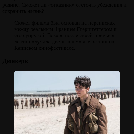
родине. Сможет ли «отказник» отстоять убеждения и
сохранить жизнь?
Сюжет фильма был основан на переписках
между реальным Францем Егерштеттером и
его супругой. Вскоре после своей премьеры
лента получила две «Пальмовые ветви» на
Каннском кинофестивале.
Дюнкерк