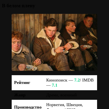
В белом плену
Кинопоиск —
7.2
/ IMDB
Рейтинг
—
7.1
Жанр
Драма, военный
Норвегия, Швеция,
Производство