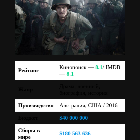
Кинопоиск —
8.1
/ IMDB
Рейтинг
—
8.1
Драма, военный,
Жанр
биография, история
Производство
Австралия, США / 2016
Бюджет
$40 000 000
Сборы в
$180 563 636
мире