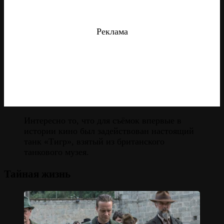
Реклама
Интересно то, что для съёмок впервые в
истории кино был задействован настоящий
танк «Тигр», взятый из британского
танкового музея.
Тайная жизнь