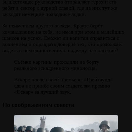
вышестоящее руководство отправляет героя и его
ребят в сектор с дурной славой, где на них тут же
выходят немецкие подводные лодки.
За неимением другого выхода, Краузе берёт
командование на себя, не имея при этом и малейших
шансов на успех. Сможет ли капитан справиться с
волнением и оправдать доверие тех, кто продолжает
видеть в нём единственную надежду на спасение?
Съёмки картины проходили на борту
реального эскадренного миноносца.
Вскоре после своей премьеры «Грейхаунд»
едва не принёс своим создателям премию
«Оскар» за лучший звук.
По соображениям совести